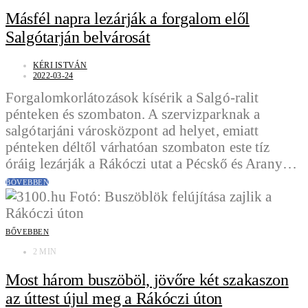
Másfél napra lezárják a forgalom elől
Salgótarján belvárosát
KÉRI ISTVÁN
2022-03-24
Forgalomkorlátozások kísérik a Salgó-ralit
pénteken és szombaton. A szervizparknak a
salgótarjáni városközpont ad helyet, emiatt
pénteken déltől várhatóan szombaton este tíz
óráig lezárják a Rákóczi utat a Pécskő és Arany…
BŐVEBBEN
BŐVEBBEN
2 MIN
Most három buszöböl, jövőre két szakaszon
az úttest újul meg a Rákóczi úton