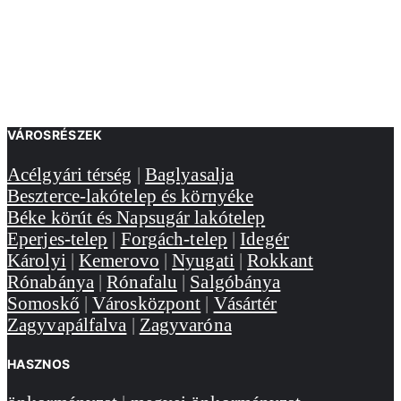
VÁROSRÉSZEK
Acélgyári térség
|
Baglyasalja
Beszterce-lakótelep és környéke
Béke körút és Napsugár lakótelep
Eperjes-telep
|
Forgách-telep
|
Idegér
Károlyi
|
Kemerovo
|
Nyugati
|
Rokkant
Rónabánya
|
Rónafalu
|
Salgóbánya
Somoskő
|
Városközpont
|
Vásártér
Zagyvapálfalva
|
Zagyvaróna
HASZNOS