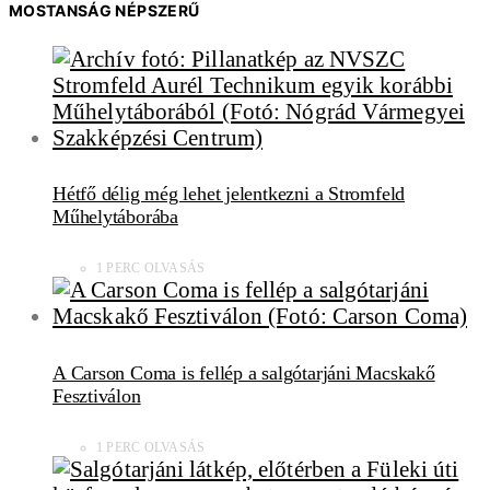
MOSTANSÁG NÉPSZERŰ
Hétfő délig még lehet jelentkezni a Stromfeld
Műhelytáborába
1 PERC OLVASÁS
A Carson Coma is fellép a salgótarjáni Macskakő
Fesztiválon
1 PERC OLVASÁS