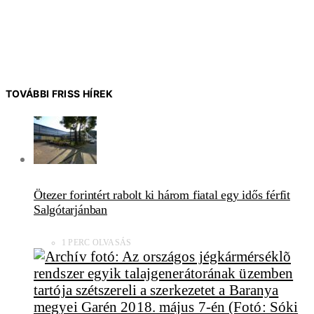
TOVÁBBI FRISS HÍREK
Ötezer forintért rabolt ki három fiatal egy idős férfit
Salgótarjánban
1 PERC OLVASÁS