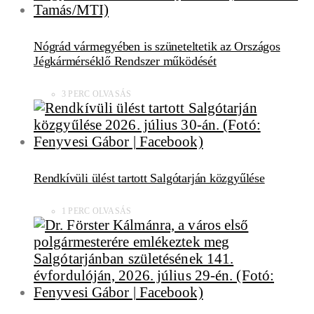
Nógrád vármegyében is szüneteltetik az Országos
Jégkármérséklő Rendszer működését
3 PERC OLVASÁS
Rendkívüli ülést tartott Salgótarján közgyűlése
1 PERC OLVASÁS