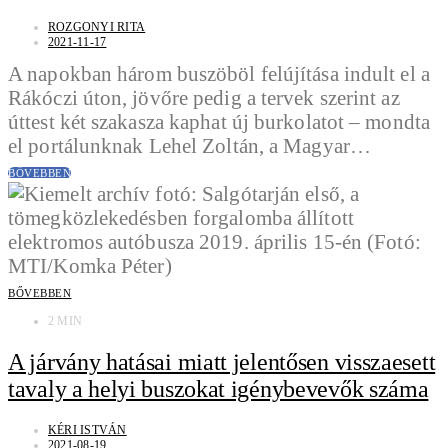
ROZGONYI RITA
2021-11-17
A napokban három buszöböl felújítása indult el a
Rákóczi úton, jövőre pedig a tervek szerint az
úttest két szakasza kaphat új burkolatot – mondta
el portálunknak Lehel Zoltán, a Magyar…
BŐVEBBEN
BŐVEBBEN
2 MIN
A járvány hatásai miatt jelentősen visszaesett
tavaly a helyi buszokat igénybevevők száma
KÉRI ISTVÁN
2021-08-19