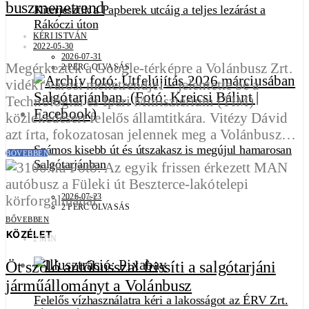
buszmenetrend
Kiterjesztik a Papberek utcáig a teljes lezárást a
Rákóczi úton
KÉRI ISTVÁN
2022-05-30
2026-07-31
Megérkeztek a Google-térképre a Volánbusz Zrt.
2 PERC OLVASÁS
vidéki városi menetrendjei – jelentette be a
Technológiai és Ipari Minisztérium (TIM)
közlekedésért felelős államtitkára. Vitézy Dávid
azt írta, fokozatosan jelennek meg a Volánbusz…
Számos kisebb út és útszakasz is megújul hamarosan
BŐVEBBEN
Salgótarjánban
2026-07-23
2 PERC OLVASÁS
BŐVEBBEN
KÖZÉLET
2 MIN
Öt szóló autóbusszal frissíti a salgótarjáni
járműállományt a Volánbusz
Felelős vízhasználatra kéri a lakosságot az ÉRV Zrt.