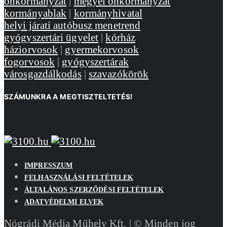
önkormányzat
|
megyei önkormányzat
kormányablak
|
kormányhivatal
helyi járati autóbusz menetrend
gyógyszertári ügyelet
|
kórház
háziorvosok
|
gyermekorvosok
fogorvosok
|
gyógyszertárak
városgazdálkodás
|
szavazókörök
SZÁMUNKRA A MEGTISZTELTETÉS!
IMPRESSZUM
FELHASZNÁLÁSI FELTÉTELEK
ÁLTALÁNOS SZERZŐDÉSI FELTÉTELEK
ADATVÉDELMI ELVEK
Nógrádi Média Műhely Kft. | © Minden jog