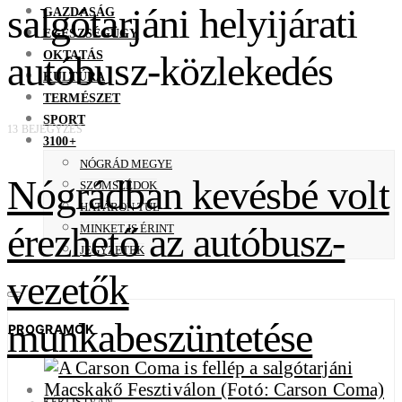
salgótarjáni helyijárati
GAZDASÁG
EGÉSZSÉGÜGY
OKTATÁS
autóbusz-közlekedés
KULTÚRA
TERMÉSZET
SPORT
13 BEJEGYZÉS
3100+
NÓGRÁD MEGYE
Nógrádban kevésbé volt
SZOMSZÉDOK
HATÁRON TÚL
érezhető az autóbusz-
MINKET IS ÉRINT
JEGYZETEK
vezetők
munkabeszüntetése
PROGRAMOK