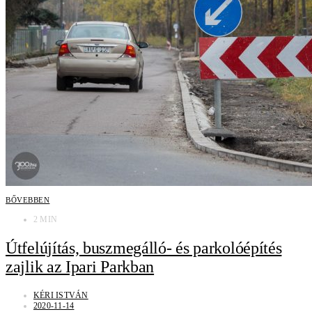
BŐVEBBEN
2 MIN
Útfelújítás, buszmegálló- és parkolóépítés
zajlik az Ipari Parkban
KÉRI ISTVÁN
2020-11-14