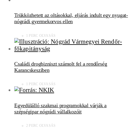
Trükközhetett az oltásokkal, eljárás indult egy nyugat-
nógrádi gyermekorvos ellen
1 PERC OLVASÁS
Családi drogbizniszt számolt fel a rendőrség
Karancskesziben
1 PERC OLVASÁS
Egyedülálló szakmai programokkal várják a
szépségipar nógrádi vállalkozóit
2 PERC OLVASÁS