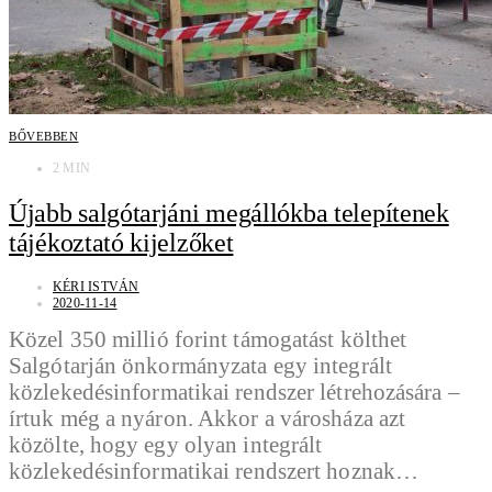
BŐVEBBEN
2 MIN
Újabb salgótarjáni megállókba telepítenek
tájékoztató kijelzőket
KÉRI ISTVÁN
2020-11-14
Közel 350 millió forint támogatást költhet
Salgótarján önkormányzata egy integrált
közlekedésinformatikai rendszer létrehozására –
írtuk még a nyáron. Akkor a városháza azt
közölte, hogy egy olyan integrált
közlekedésinformatikai rendszert hoznak…