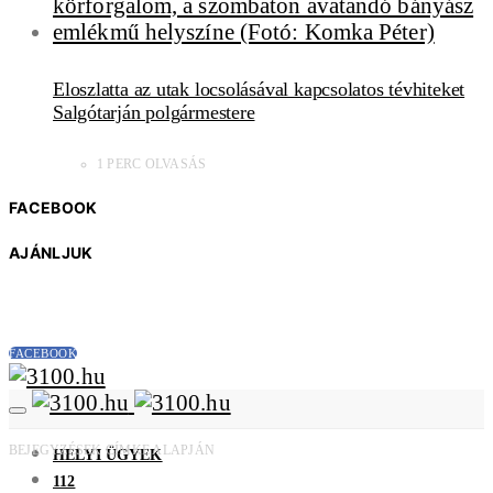
Eloszlatta az utak locsolásával kapcsolatos tévhiteket
Salgótarján polgármestere
1 PERC OLVASÁS
FACEBOOK
AJÁNLJUK
FACEBOOK
BEJEGYZÉSEK CÍMKE ALAPJÁN
HELYI ÜGYEK
112