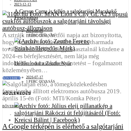
KÉRI ISTVÁN
2023-12-13
A Carson Coma is fellép a salgótarjáni Macskakő
Fesztiválon
2026-08-05
A sztrájk második, hétfői napja azt bizonyította,
1 PERC OLVASÁS
hogy az autóbusz-vezetők közel kétharmada
továbbra is inkább a tárgyalóasztalnál küzdene a
2024-es bérfejlesztésért, nem látja még
indokoltnak a munkabeszüntetést – fogalmazott
Hétfőn indul a Zenthe Nyár
közleményében…
2026-07-17
BŐVEBBEN
1 PERC OLVASÁS
KÖZLEKEDÉS
BŐVEBBEN
3 MIN
A Google térképén is elérhető a salgótarjáni