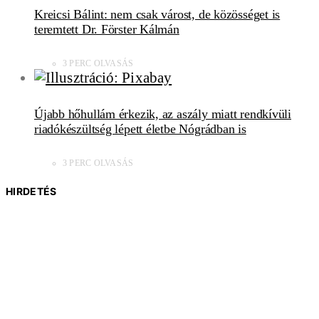
Kreicsi Bálint: nem csak várost, de közösséget is
teremtett Dr. Förster Kálmán
3 PERC OLVASÁS
Újabb hőhullám érkezik, az aszály miatt rendkívüli
riadókészültség lépett életbe Nógrádban is
3 PERC OLVASÁS
HIRDETÉS