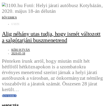
BŐVEBBEN
6 MIN
Alig néhány utas tudja, hogy ismét változott
a salgótarjáni buszmenetrend
KÉRI ISTVÁN
2020-05-18
Pénteken írunk arról, hogy miután múlt hét
hétfőtől hétköznapokon is a szombatokra
érvényes menetrend szerint járnak a helyi járati
autóbuszok a városban, az önkormányzat némileg
visszabővíti a járatok számát. Összesen 28 járat
került…
BŐVEBBEN
HIRDETÉS