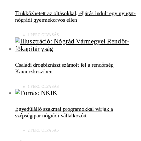
Trükközhetett az oltásokkal, eljárás indult egy nyugat-
nógrádi gyermekorvos ellen
1 PERC OLVASÁS
Családi drogbizniszt számolt fel a rendőrség
Karancskesziben
1 PERC OLVASÁS
Egyedülálló szakmai programokkal várják a
szépségipar nógrádi vállalkozóit
2 PERC OLVASÁS