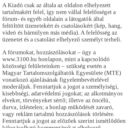
A Kiadó csak az általa az oldalon elhelyezett
tartalmakért felel, így nem vállal felelősséget a
fórum- és egyéb oldalain a látogatók által
feltöltött üzenetekért és csatolásokért (kép, hang,
videó és bármilyen más média). A felelősség az
üzenetet és a csatolást elhelyező személyt terheli.
A fórumokat, hozzászólásokat – úgy a
www.3100.hu honlapon, mint a kapcsolódó
közösségi felületeinken – szükség esetén a
Magyar Tartalomszolgáltatók Egyesülete (MTE)
vonatkozó ajánlásának figyelembevételével
moderáljuk. Fenntartjuk a jogot a személyiségi,
kisebbségi, adatvédelmi jogokat; az alkotmányos
elveket, törvényeket sértő; illetve az öncélú,
durva, ízléstelen; a honlap működését zavaró,
vagy reklám tartalmú hozzászólások törlésére.
Fenntartjuk a jogot az előzőek szerint ismétlődően
kifogásolható kommentárokat elhelyező