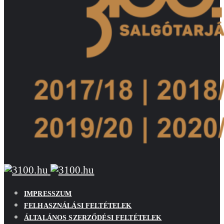
IMPRESSZUM
FELHASZNÁLÁSI FELTÉTELEK
ÁLTALÁNOS SZERZŐDÉSI FELTÉTELEK