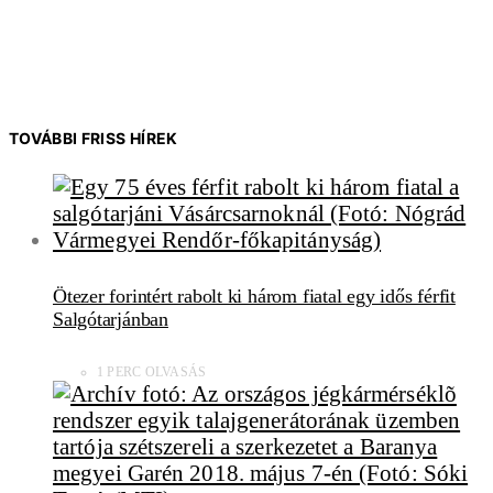
TOVÁBBI FRISS HÍREK
Ötezer forintért rabolt ki három fiatal egy idős férfit
Salgótarjánban
1 PERC OLVASÁS