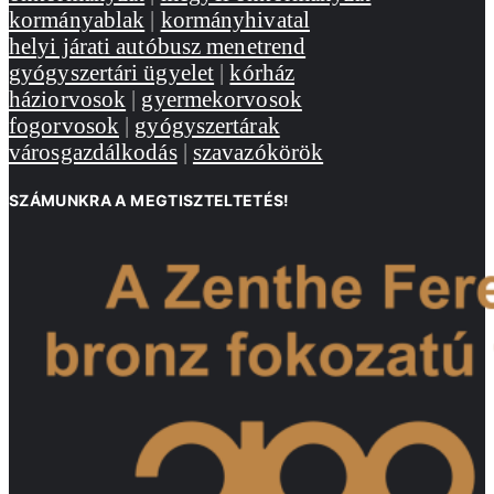
kormányablak
|
kormányhivatal
helyi járati autóbusz menetrend
gyógyszertári ügyelet
|
kórház
háziorvosok
|
gyermekorvosok
fogorvosok
|
gyógyszertárak
városgazdálkodás
|
szavazókörök
SZÁMUNKRA A MEGTISZTELTETÉS!