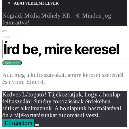
ADATVÉDELMI ELVEK
Nógrádi Média Műhely Kft. | © Minden jog
fenntartva!
KERESÉS:
KERESÉS
Add meg a kulcsszavakat, amire keresni szeretnél
és nyomj Enter-t.
Kedves Látogató! Tájékoztatjuk, hogy a honlap
felhasználói élmény fokozásának érdekében
sütiket alkalmazunk. A honlapunk használatával
ön a tájékoztatásunkat tudomásul veszi.
Elfogadom