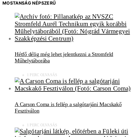
MOSTANSÁG NÉPSZERŰ
Hétfő délig még lehet jelentkezni a Stromfeld
Műhelytáborába
1 PERC OLVASÁS
A Carson Coma is fellép a salgótarjáni Macskakő
Fesztiválon
1 PERC OLVASÁS