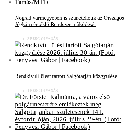
Nógrád vármegyében is szüneteltetik az Országos
Jégkármérséklő Rendszer működését
3 PERC OLVASÁS
Rendkívüli ülést tartott Salgótarján közgyűlése
1 PERC OLVASÁS