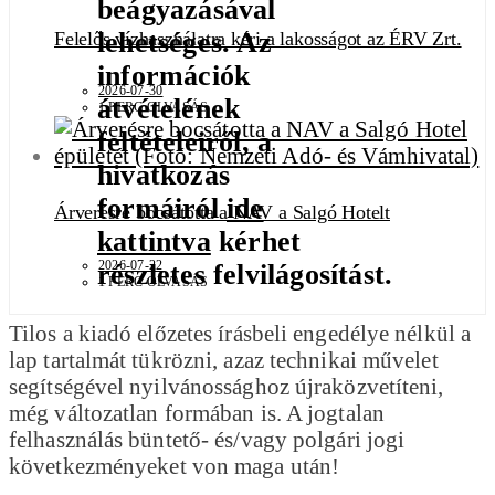
beágyazásával
lehetséges. Az
Felelős vízhasználatra kéri a lakosságot az ÉRV Zrt.
információk
2026-07-30
átvételének
1 PERC OLVASÁS
feltételeiről, a
hivatkozás
formáiról
ide
Árverésre bocsátotta a NAV a Salgó Hotelt
kattintva
kérhet
2026-07-22
részletes felvilágosítást.
1 PERC OLVASÁS
Tilos a kiadó előzetes írásbeli engedélye nélkül a
lap tartalmát tükrözni, azaz technikai művelet
segítségével nyilvánossághoz újraközvetíteni,
még változatlan formában is. A jogtalan
felhasználás büntető- és/vagy polgári jogi
következményeket von maga után!