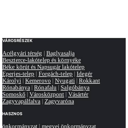
VÁROSRÉSZEK
Acélgyári térség
|
Baglyasalja
Beszterce-lakótelep és környéke
Béke körút és Napsugár lakótelep
Eperjes-telep
|
Forgách-telep
|
Idegér
Károlyi
|
Kemerovo
|
Nyugati
|
Rokkant
Rónabánya
|
Rónafalu
|
Salgóbánya
Somoskő
|
Városközpont
|
Vásártér
Zagyvapálfalva
|
Zagyvaróna
HASZNOS
önkormányzat
|
megyei önkormányzat