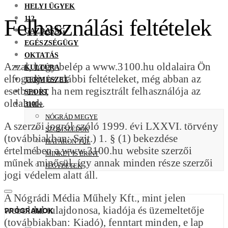
HELYI ÜGYEK
112
Felhasználási feltételek
GAZDASÁG
EGÉSZSÉGÜGY
OKTATÁS
Azzal, hogy belép a www.3100.hu oldalaira Ön
KULTÚRA
elfogadja az alábbi feltételeket, még abban az
TERMÉSZET
esetben is, ha nem regisztrált felhasználója az
SPORT
oldalnak.
3100+
NÓGRÁD MEGYE
A szerzői jogról szóló 1999. évi LXXVI. törvény
SZOMSZÉDOK
(továbbiakban: Szjt.) 1. § (1) bekezdése
HATÁRON TÚL
értelmében a www.3100.hu website szerzői
MINKET IS ÉRINT
műnek minősül, így annak minden része szerzői
JEGYZETEK
jogi védelem alatt áll.
A Nógrádi Média Műhely Kft., mint jelen
weboldal tulajdonosa, kiadója és üzemeltetője
PROGRAMOK
(továbbiakban: Kiadó), fenntart minden, e lap