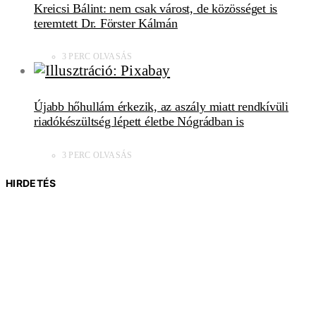
Kreicsi Bálint: nem csak várost, de közösséget is
teremtett Dr. Förster Kálmán
3 PERC OLVASÁS
Újabb hőhullám érkezik, az aszály miatt rendkívüli
riadókészültség lépett életbe Nógrádban is
3 PERC OLVASÁS
HIRDETÉS