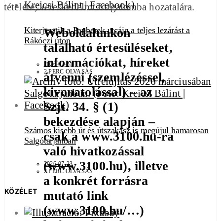
tételére, kereskedelmi forgalomba hozatalára.
Kiterjesztik a Papberek utcáig a teljes lezárást a
Weboldalunkon
Rákóczi úton
található értesüléseket,
információkat, híreket
2026-07-31
2 PERC OLVASÁS
átvenni (szemlézéssel,
kivonatolással) – az
Szjt. 34. § (1)
bekezdése alapján –
Számos kisebb út és útszakasz is megújul hamarosan
csak a www.3100.hu-ra
Salgótarjánban
való hivatkozással
(www.3100.hu), illetve
2026-07-23
2 PERC OLVASÁS
a konkrét forrásra
KÖZÉLET
mutató link
(www.3100.hu/…)