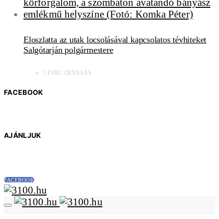
Eloszlatta az utak locsolásával kapcsolatos tévhiteket
Salgótarján polgármestere
1 PERC OLVASÁS
FACEBOOK
AJÁNLJUK
FACEBOOK