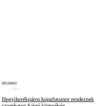
BŐVEBBEN
2 MIN
Hegyikerékpáros kupafutamot rendeznek
szombaton Salgó környékén