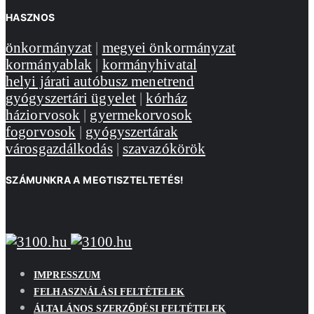
HASZNOS
önkormányzat
|
megyei önkormányzat
kormányablak
|
kormányhivatal
helyi járati autóbusz menetrend
gyógyszertári ügyelet
|
kórház
háziorvosok
|
gyermekorvosok
fogorvosok
|
gyógyszertárak
városgazdálkodás
|
szavazókörök
SZÁMUNKRA A MEGTISZTELTETÉS!
IMPRESSZUM
FELHASZNÁLÁSI FELTÉTELEK
ÁLTALÁNOS SZERZŐDÉSI FELTÉTELEK