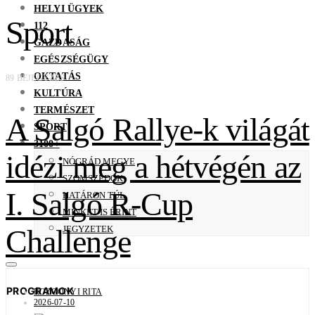
HELYI ÜGYEK
Sport
112
GAZDASÁG
EGÉSZSÉGÜGY
OKTATÁS
89 BEJEGYZÉS
KULTÚRA
TERMÉSZET
A Salgó Rallye-k világát
SPORT
3100+
idézi meg a hétvégén az
NÓGRÁD MEGYE
SZOMSZÉDOK
I. Salgó R-Cup
HATÁRON TÚL
MINKET IS ÉRINT
Challenge
JEGYZETEK
PROGRAMOK
ROZGONYI RITA
2026-07-10