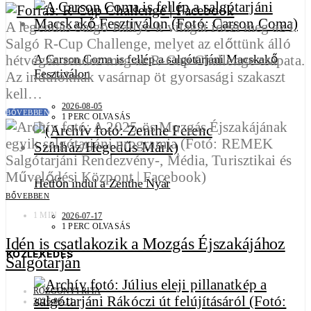
A legendás Salgó Rallye-k világát idézi meg az I.
Salgó R-Cup Challenge, melyet az előttünk álló
hétvégén rendez meg az R-Cup Challenge csapata.
A Carson Coma is fellép a salgótarjáni Macskakő
Fesztiválon
Az indulóknak vasárnap öt gyorsasági szakaszt
kell…
2026-08-05
BŐVEBBEN
1 PERC OLVASÁS
Hétfőn indul a Zenthe Nyár
BŐVEBBEN
1 MIN
2026-07-17
1 PERC OLVASÁS
Idén is csatlakozik a Mozgás Éjszakájához
KÖZLEKEDÉS
Salgótarján
ROZGONYI RITA
2026-06-11