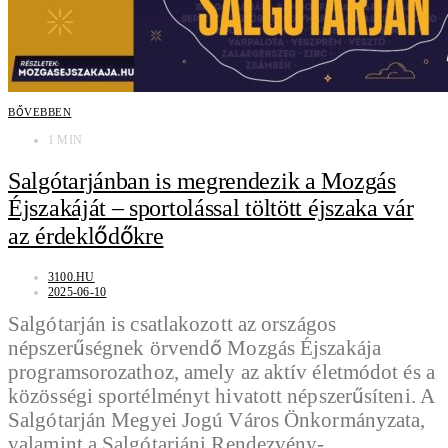
BŐVEBBEN
1 MIN
Salgótarjánban is megrendezik a Mozgás
Éjszakáját – sportolással töltött éjszaka vár
az érdeklődőkre
3100.HU
2025-06-10
Salgótarján is csatlakozott az országos
népszerűségnek örvendő Mozgás Éjszakája
programsorozathoz, amely az aktív életmódot és a
közösségi sportélményt hivatott népszerűsíteni. A
Salgótarján Megyei Jogú Város Önkormányzata,
valamint a Salgótarjáni Rendezvény-…