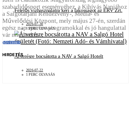
szabadidősport eseményéhez, a Kihívás Napjához
Felelős vízhasználatra kéri a lakosságot az ÉRV Zrt.
a Salgótarjáni Rendezvény-, Média- és
Művelődési Központ, mely május 27-én, szerdán
2026-07-30
egész nap sportos programokkal és jó hangulattal
1 PERC OLVASÁS
vár mindenkit…
BŐVEBBEN
HIRDETÉS
Árverésre bocsátotta a NAV a Salgó Hotelt
2026-07-22
1 PERC OLVASÁS