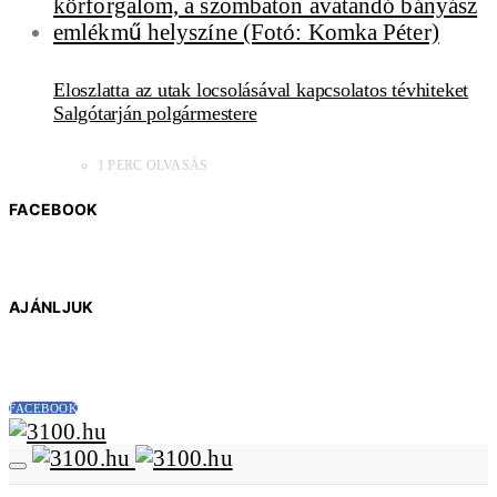
Eloszlatta az utak locsolásával kapcsolatos tévhiteket
Salgótarján polgármestere
1 PERC OLVASÁS
FACEBOOK
AJÁNLJUK
FACEBOOK