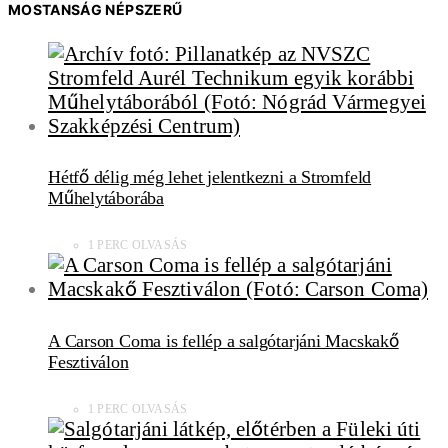
MOSTANSÁG NÉPSZERŰ
Hétfő délig még lehet jelentkezni a Stromfeld
Műhelytáborába
1 PERC OLVASÁS
A Carson Coma is fellép a salgótarjáni Macskakő
Fesztiválon
1 PERC OLVASÁS