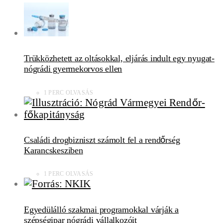
Trükközhetett az oltásokkal, eljárás indult egy nyugat-
nógrádi gyermekorvos ellen
1 PERC OLVASÁS
Családi drogbizniszt számolt fel a rendőrség
Karancskesziben
1 PERC OLVASÁS
Egyedülálló szakmai programokkal várják a
szépségipar nógrádi vállalkozóit