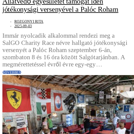
Állatvédő egyesületet támogat idén
jótékonysági versenyével a Palóc Roham
ROZGONYI RITA
2025-09-03
Immár nyolcadik alkalommal rendezi meg a
SalGO Charity Race névre hallgató jótékonysági
versenyét a Palóc Roham szeptember 6-án,
szombaton 8 és 16 óra között Salgótarjánban. A
megmérettetéssel évről évre egy-egy…
BŐVEBBEN