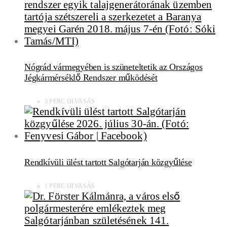
Nógrád vármegyében is szüneteltetik az Országos
Jégkármérséklő Rendszer működését
3 PERC OLVASÁS
Rendkívüli ülést tartott Salgótarján közgyűlése
1 PERC OLVASÁS