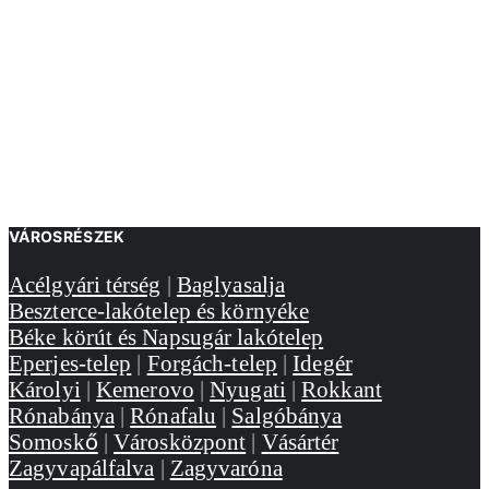
VÁROSRÉSZEK
Acélgyári térség
|
Baglyasalja
Beszterce-lakótelep és környéke
Béke körút és Napsugár lakótelep
Eperjes-telep
|
Forgách-telep
|
Idegér
Károlyi
|
Kemerovo
|
Nyugati
|
Rokkant
Rónabánya
|
Rónafalu
|
Salgóbánya
Somoskő
|
Városközpont
|
Vásártér
Zagyvapálfalva
|
Zagyvaróna