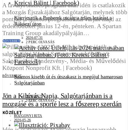
A tavalyi sikeres program után idén is csatlakozik
a Mozgás Éjszakájához Salgótarján, melynek több
Kiterjesztik a Papberek utcáig a teljes lezárást a
pontján is sportos programokkal várják majd az
Rákóczi úton
érdeklődőket június 12-én, pénteken. A Spartan
Training Group akadálypályáján…
2026-07-31
BŐVEBBEN
2 PERC OLVASÁS
Számos kisebb út és útszakasz is megújul hamarosan
BŐVEBBEN
Salgótarjánban
1 MIN
Jön a Kihívás Napja, Salgótarjánban is a
2026-07-23
2 PERC OLVASÁS
mozgásé és a sporté lesz a főszerep szerdán
KÖZÉLET
ROZGONYI RITA
2026-05-26
Idén is csatlakozik Magyarország legnagyobb