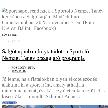
BŐVEBBEN
2 MIN
Salgótarjánban folytatódott a Sportoló
Nemzet Tanév országjáró programja
ROZGONYI RITA
2025-11-10
Jó lenne, ha a fiatalokban olyan elköteleződés
alakulna ki a sport iránt, amely áthatja a
mindennapjaikat, és akár egy életen keresztül el is
kíséri őket – mondta Schmidt Ádám, a…
BŐVEBBEN