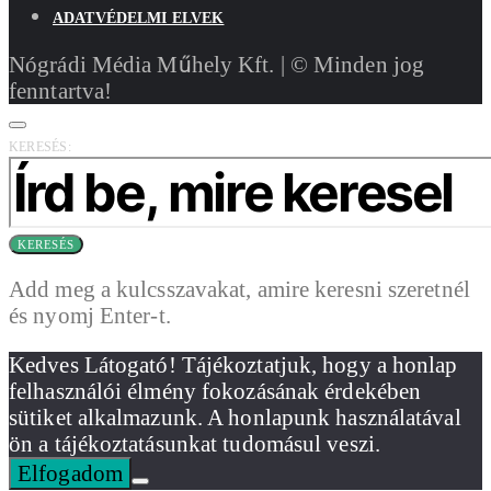
ADATVÉDELMI ELVEK
Nógrádi Média Műhely Kft. | © Minden jog
fenntartva!
KERESÉS:
KERESÉS
Add meg a kulcsszavakat, amire keresni szeretnél
és nyomj Enter-t.
Kedves Látogató! Tájékoztatjuk, hogy a honlap
felhasználói élmény fokozásának érdekében
sütiket alkalmazunk. A honlapunk használatával
ön a tájékoztatásunkat tudomásul veszi.
Elfogadom