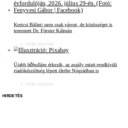
Kreicsi Bálint: nem csak várost, de közösséget is
teremtett Dr. Förster Kálmán
3 PERC OLVASÁS
Újabb hőhullám érkezik, az aszály miatt rendkívüli
riadókészültség lépett életbe Nógrádban is
3 PERC OLVASÁS
HIRDETÉS