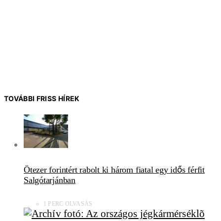
TOVÁBBI FRISS HÍREK
Ötezer forintért rabolt ki három fiatal egy idős férfit
Salgótarjánban
1 PERC OLVASÁS