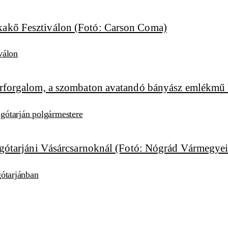
válon
algótarján polgármestere
lgótarjánban