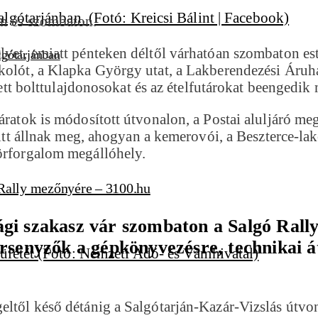
en és szombaton.
yet, emiatt pénteken déltől várhatóan szombaton este
lgótarjánban
kolót, a Klapka György utat, a Lakberendezési Áruhá
ntett bolttulajdonosokat és az ételfutárokat beengedik
áratok is módosított útvonalon, a Postai aluljáró meg
 itt állnak meg, ahogyan a kemerovói, a Beszterce-lak
körforgalom megállóhely.
 Rally mezőnyére – 3100.hu
ági szakasz vár szombaton a Salgó Ral
ersenyzők a gépkönyvezésre, technikai á
eltől késő détánig a Salgótarján-Kazár-Vizslás útvo