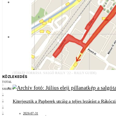
A Carson Coma is fellép a salgótarjáni Macskakő Feszti
2026-08-05
1 PERC OLVASÁS
Hétfőn indul a Zenthe Nyár
2026-07-17
1 PERC OLVASÁS
(TÉRKÉP FORRÁSA: SALGÓ RALLY ’22 – RALLY GUIDE)
KÖZLEKEDÉS
TOTAL
0
SHARES
0
Kiterjesztik a Papberek utcáig a teljes lezárást a Rákócz
0
0
0
2026-07-31