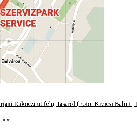
válon
i úton