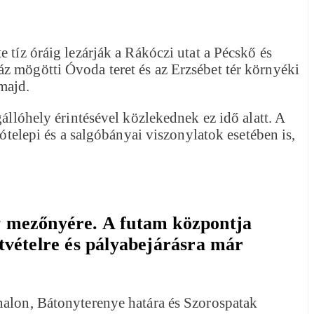
 tíz óráig lezárják a Rákóczi utat a Pécskő és
z mögötti Óvoda teret és az Erzsébet tér környéki
 majd.
állóhely érintésével közlekednek ez idő alatt. A
ótelepi és a salgóbányai viszonylatok esetében is,
ly mezőnyére. A futam központja
tvételre és pályabejárásra már
nalon, Bátonyterenye határa és Szorospatak