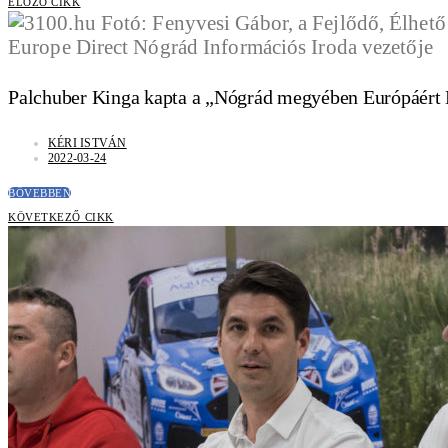
ELŐZŐ CIKK
Palchuber Kinga kapta a „Nógrád megyében Európáért 
KÉRI ISTVÁN
2022-03-24
BŐVEBBEN
KÖVETKEZŐ CIKK