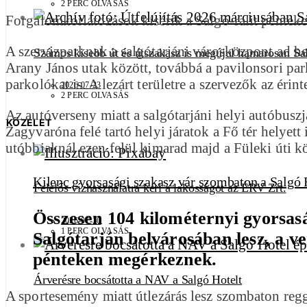
2 PERC OLVASÁS
Forgalomkorlátozások kísérik a Salgó-ralit péntek
A szervizparknak a salgótarjáni városközpont ad hel
Számos kisebb út és útszakasz is megújul hamarosan Sa
Arany János utak között, továbbá a pavilonsori par
parkolókat is. A lezárt területre a szervezők az éri
2026-07-23
2 PERC OLVASÁS
Az autóverseny miatt a salgótarjáni helyi autóbuszj
KÖZÉLET
Zagyvaróna felé tartó helyi járatok a Fő tér helyett
utóbbiaknál ezen felül kimarad majd a Füleki úti 
Kilenc gyorsasági szakasz vár szombaton a Salgó
Felelős vízhasználatra kéri a lakosságot az ÉRV Zrt.
Összesen 104 kilométernyi gyorsas
2026-07-30
1 PERC OLVASÁS
Salgótarján belvárosában lesz, a v
pénteken megérkeznek.
Árverésre bocsátotta a NAV a Salgó Hotelt
A sportesemény miatt útlezárás lesz szombaton regg