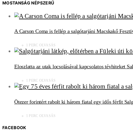
MOSTANSÁG NÉPSZERŰ
A Carson Coma is fellép a salgótarjáni Macskakő Feszti
1 PERC OLVASÁS
Eloszlatta az utak locsolásával kapcsolatos tévhiteket S
1 PERC OLVASÁS
Ötezer forintért rabolt ki három fiatal egy idős férfit Sa
1 PERC OLVASÁS
FACEBOOK