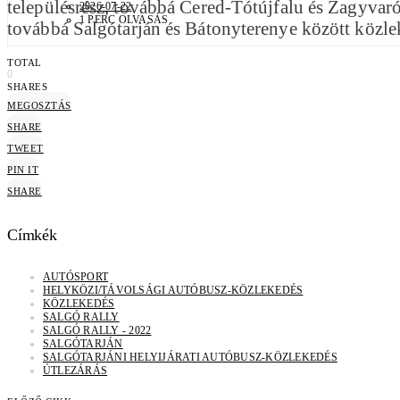
településrész, továbbá Cered-Tótújfalu és Zagyvaró
2026-07-22
1 PERC OLVASÁS
továbbá Salgótarján és Bátonyterenye között közlek
TOTAL
0
SHARES
MEGOSZTÁS
SHARE
TWEET
PIN IT
SHARE
Címkék
AUTÓSPORT
HELYKÖZI/TÁVOLSÁGI AUTÓBUSZ-KÖZLEKEDÉS
KÖZLEKEDÉS
SALGÓ RALLY
SALGÓ RALLY - 2022
SALGÓTARJÁN
SALGÓTARJÁNI HELYIJÁRATI AUTÓBUSZ-KÖZLEKEDÉS
ÚTLEZÁRÁS