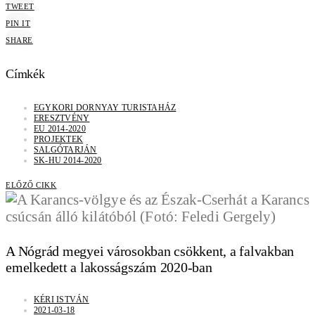
TWEET
PIN IT
SHARE
Címkék
EGYKORI DORNYAY TURISTAHÁZ
ERESZTVÉNY
EU 2014-2020
PROJEKTEK
SALGÓTARJÁN
SK-HU 2014-2020
ELŐZŐ CIKK
A Nógrád megyei városokban csökkent, a falvakban
emelkedett a lakosságszám 2020-ban
KÉRI ISTVÁN
2021-03-18