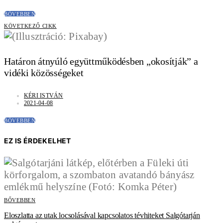
BŐVEBBEN
KÖVETKEZŐ CIKK
Határon átnyúló együttműködésben „okosítják” a
vidéki közösségeket
KÉRI ISTVÁN
2021-04-08
BŐVEBBEN
EZ IS ÉRDEKELHET
BŐVEBBEN
Eloszlatta az utak locsolásával kapcsolatos tévhiteket Salgótarján