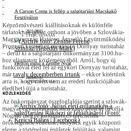
0
A Carson Coma is fellép a salgótarjáni Macskakő
0
Fesztiválon
Képzőművészeti kiállításoknak és különféle
tárlatoknak adhat otthont a jövőben a Szlovákia-
2026-08-05
1 PERC OLVASÁS
Magyarország Határon Átnyúló Együttműködési
Program keretében megújuló Dornyay turistaház
– derül ki a salgótarjáni önkormányzat 3100.hu-
hoz eljuttatott közleményéből. Arról, hogy új
Hétfőn indul a Zenthe Nyár
funkcióval éled fel az egykori Dornyay turistaház,
már
tavaly decemberben írtunk
– ekkor kitértünk
2026-07-17
arra is, hogy miért nem az eredeti funkciójában
1 PERC OLVASÁS
éled(het) újjá a turistaház.
KÖZLEKEDÉS
Az önkormányzat öszefoglalója szerint a szlovák-
magyar együttműködésben zajló projekt fő célja
Nógrád megye kulturális és történelmi
örökségének védelme, melynek egyik központi
eleme a történelmi épületek felújítása, valamint