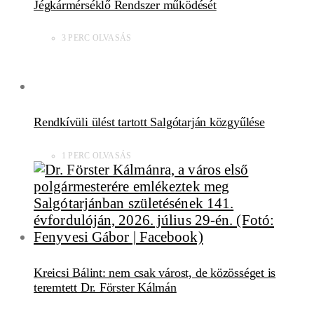
Jégkármérséklő Rendszer működését
3 PERC OLVASÁS
Rendkívüli ülést tartott Salgótarján közgyűlése
1 PERC OLVASÁS
Kreicsi Bálint: nem csak várost, de közösséget is
teremtett Dr. Förster Kálmán