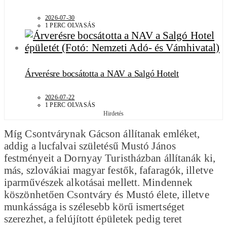
2026-07-30
1 PERC OLVASÁS
Árverésre bocsátotta a NAV a Salgó Hotelt
2026-07-22
1 PERC OLVASÁS
Hirdetés
Míg Csontvárynak Gácson állítanak emléket,
addig a lucfalvai születésű Mustó János
festményeit a Dornyay Turistházban állítanák ki,
más, szlovákiai magyar festők, fafaragók, illetve
iparművészek alkotásai mellett. Mindennek
köszönhetően Csontváry és Mustó élete, illetve
munkássága is szélesebb körű ismertséget
szerezhet, a felújított épületek pedig teret