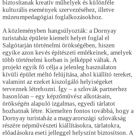
biztosítanak kreatív műhelyek és különféle
kulturális események szervezéséhez, illetve
múzeumpedagógiai foglalkozásokhoz.
A közleményben hangsúlyozták: a Dornyay
turistaház épülete kiemelt helyet foglal el
Salgótarján történelmi örökségében, hiszen
egyike azon kevés építészeti emlékeinek, amelyek
több történelmi korban is jelképpé váltak. A
projekt egyik fő célja a jelenleg használaton
kívüli épület méltó felújítása, ahol kiállító tereket,
valamint az ezeket kiszolgáló helyiségeket
terveznek létrehozni. Így – a szlovák partnerhez
hasonlóan – egy képzőművész alkotásain,
örökségén alapuló izgalmas, egyedi tárlatot
hozhatnak létre. Kiemelten fontos továbbá, hogy a
Dornyay turistaház a magyarországi szlovákság
részére népművészeti kiállításokra, tárlatokra,
előadásokra eseti jelleggel helyszínt biztosítson. A