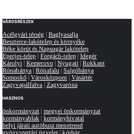
VÁROSRÉSZEK
Acélgyári térség
|
Baglyasalja
Beszterce-lakótelep és környéke
Béke körút és Napsugár lakótelep
Eperjes-telep
|
Forgách-telep
|
Idegér
Károlyi
|
Kemerovo
|
Nyugati
|
Rokkant
Rónabánya
|
Rónafalu
|
Salgóbánya
Somoskő
|
Városközpont
|
Vásártér
Zagyvapálfalva
|
Zagyvaróna
HASZNOS
önkormányzat
|
megyei önkormányzat
kormányablak
|
kormányhivatal
helyi járati autóbusz menetrend
gyógyszertári ügyelet
|
kórház