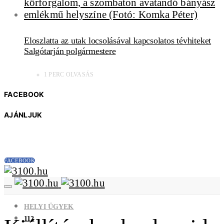
Eloszlatta az utak locsolásával kapcsolatos tévhiteket
Salgótarján polgármestere
1 PERC OLVASÁS
FACEBOOK
AJÁNLJUK
FACEBOOK
HELYI ÜGYEK
112