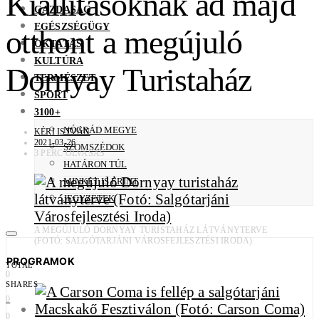
Kiállításoknak ad majd
GAZDASÁG
EGÉSZSÉGÜGY
otthont a megújuló
OKTATÁS
KULTÚRA
Dornyay Turistaház
TERMÉSZET
SPORT
3100+
NÓGRÁD MEGYE
KÉRI ISTVÁN
2021-03-26
SZOMSZÉDOK
3 PERC OLVASÁS
HATÁRON TÚL
MINKET IS ÉRINT
JEGYZETEK
A MEGÚJULÓ DORNYAY TURISTAHÁZ LÁTVÁNYTERVE
(FOTÓ: SALGÓTARJÁNI VÁROSFEJLESZTÉSI IRODA)
PROGRAMOK
TOTAL
0
SHARES
0
0