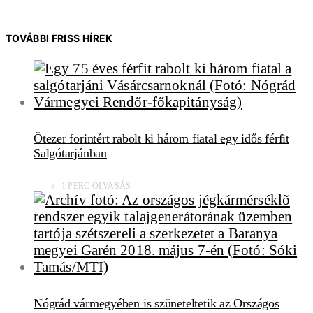
TOVÁBBI FRISS HÍREK
Ötezer forintért rabolt ki három fiatal egy idős férfit
Salgótarjánban
1 PERC OLVASÁS
Nógrád vármegyében is szüneteltetik az Országos