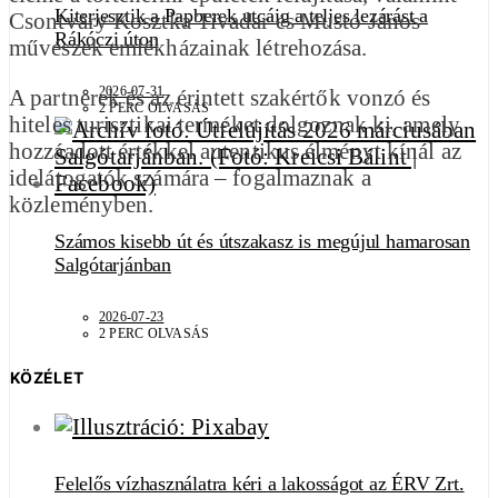
Kiterjesztik a Papberek utcáig a teljes lezárást a
Csontváry Kosztka Tivadar és Mustó János
Rákóczi úton
művészek emlékházainak létrehozása.
2026-07-31
A partnerek és az érintett szakértők vonzó és
2 PERC OLVASÁS
hiteles turisztikai terméket dolgoznak ki, amely
hozzáadott értékkel autentikus élményt kínál az
idelátogatók számára – fogalmaznak a
közleményben.
Számos kisebb út és útszakasz is megújul hamarosan
Salgótarjánban
2026-07-23
2 PERC OLVASÁS
KÖZÉLET
Felelős vízhasználatra kéri a lakosságot az ÉRV Zrt.