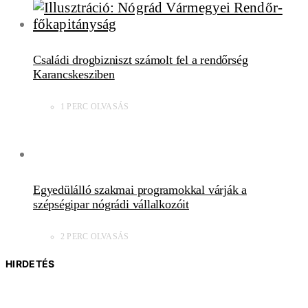
Családi drogbizniszt számolt fel a rendőrség
Karancskesziben
1 PERC OLVASÁS
Egyedülálló szakmai programokkal várják a
szépségipar nógrádi vállalkozóit
2 PERC OLVASÁS
HIRDETÉS