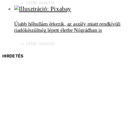
3 PERC OLVASÁS
Újabb hőhullám érkezik, az aszály miatt rendkívüli
riadókészültség lépett életbe Nógrádban is
3 PERC OLVASÁS
HIRDETÉS