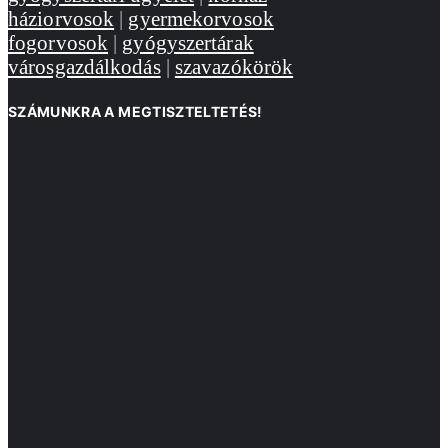
háziorvosok
|
gyermekorvosok
fogorvosok
|
gyógyszertárak
városgazdálkodás
|
szavazókörök
SZÁMUNKRA A MEGTISZTELTETÉS!