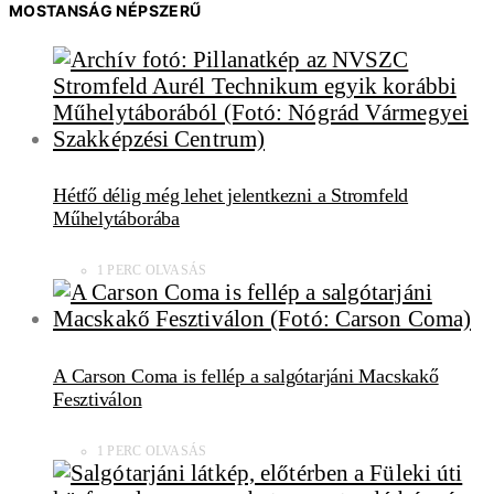
MOSTANSÁG NÉPSZERŰ
Hétfő délig még lehet jelentkezni a Stromfeld
Műhelytáborába
1 PERC OLVASÁS
A Carson Coma is fellép a salgótarjáni Macskakő
Fesztiválon
1 PERC OLVASÁS