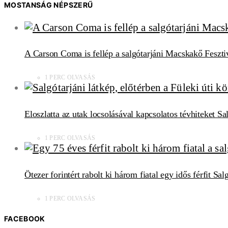
MOSTANSÁG NÉPSZERŰ
A Carson Coma is fellép a salgótarjáni Macskakő Feszti
1 PERC OLVASÁS
Eloszlatta az utak locsolásával kapcsolatos tévhiteket S
1 PERC OLVASÁS
Ötezer forintért rabolt ki három fiatal egy idős férfit Sa
1 PERC OLVASÁS
FACEBOOK