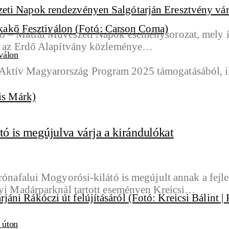
dő – Mátrai Művészeti Napok eseménysorozat, mely
kál az Erdő Alapítvány közleménye…
válon
tó is megújulva várja a kirándulókat
 rónafalui Mogyorósi-kilátó is megújult annak a fejl
ényi Madárparknál tartott eseményen Kreicsi…
i úton