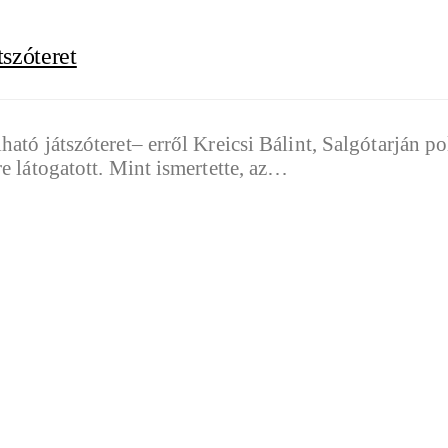
tszóteret
ató játszóteret– erről Kreicsi Bálint, Salgótarján p
e látogatott. Mint ismertette, az…