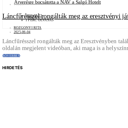
Árverésre bocsátotta a NAV a Salgó Hotelt
1 MIN
Láncfűrésszel rongálták meg az eresztvényi já
2026-07-22
1 PERC OLVASÁS
ROZGONYI RITA
2025-06-04
Láncfűrésszel rongálták meg az Eresztvényben találh
oldalán megjelent videóban, aki maga is a helyszínr
BŐVEBBEN
HIRDETÉS