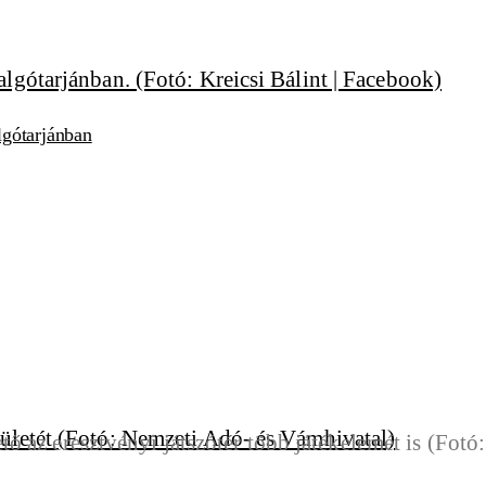
lgótarjánban