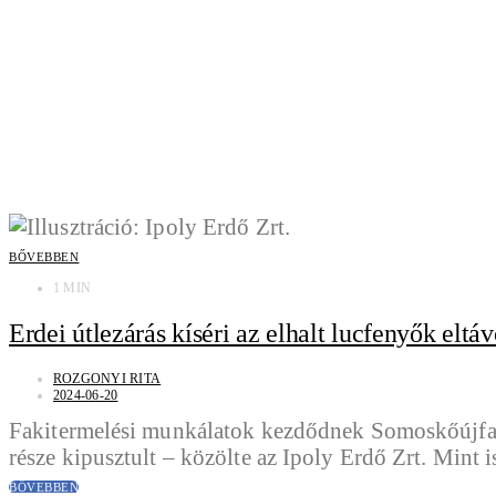
BŐVEBBEN
1 MIN
Erdei útlezárás kíséri az elhalt lucfenyők elt
ROZGONYI RITA
2024-06-20
Fakitermelési munkálatok kezdődnek Somoskőújfalu 
része kipusztult – közölte az Ipoly Erdő Zrt. Mint 
BŐVEBBEN