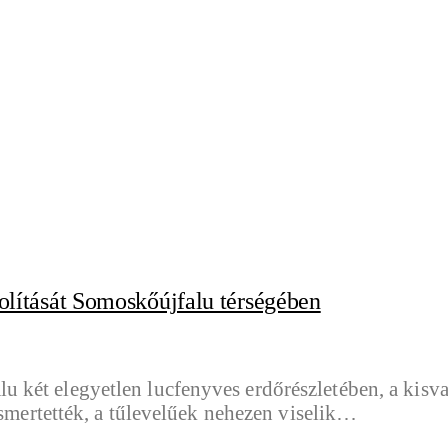
ávolítását Somoskőújfalu térségében
két elegyetlen lucfenyves erdőrészletében, a kisv
ismertették, a tűlevelűek nehezen viselik…