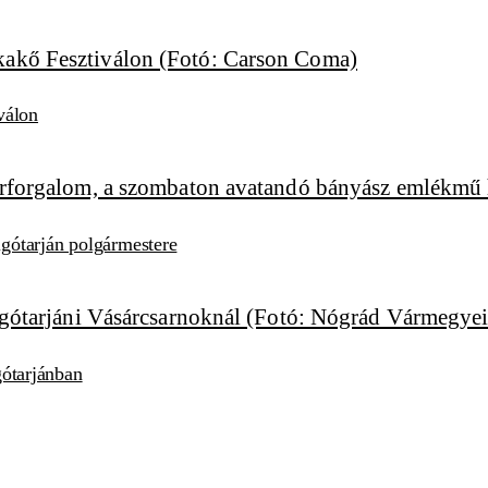
válon
algótarján polgármestere
lgótarjánban