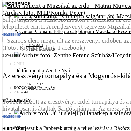
PROGRAMOK
Salgótarjánba érkezik szombaton a Muzsikál az er
települését érinti. A rendezvényt szervező Muzsi
A Carson Coma is fellép a salgótarjáni Macskakő Feszti
BŐVEBBEN
2026-08-05
1 PERC OLVASÁS
BŐVEBBEN
2 MIN
Hétfőn indul a Zenthe Nyár
Az eresztvényi tornapálya és a Mogyorósi-kilá
2026-07-17
ROZGONYI RITA
1 PERC OLVASÁS
2026-04-01
KÖZLEKEDÉS
Többek között az eresztvényi erdei tornapálya és a
hivatalosan is átadtak Salgótarjánban. Az eresztv
BŐVEBBEN
Kiterjesztik a Papberek utcáig a teljes lezárást a Rákócz
HIRDETÉS