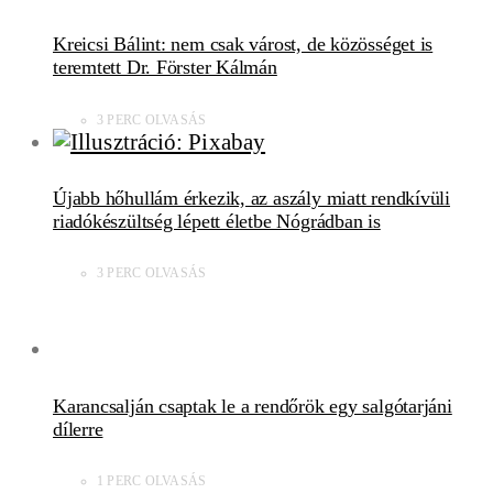
Kreicsi Bálint: nem csak várost, de közösséget is
teremtett Dr. Förster Kálmán
3 PERC OLVASÁS
Újabb hőhullám érkezik, az aszály miatt rendkívüli
riadókészültség lépett életbe Nógrádban is
3 PERC OLVASÁS
Karancsalján csaptak le a rendőrök egy salgótarjáni
dílerre
1 PERC OLVASÁS