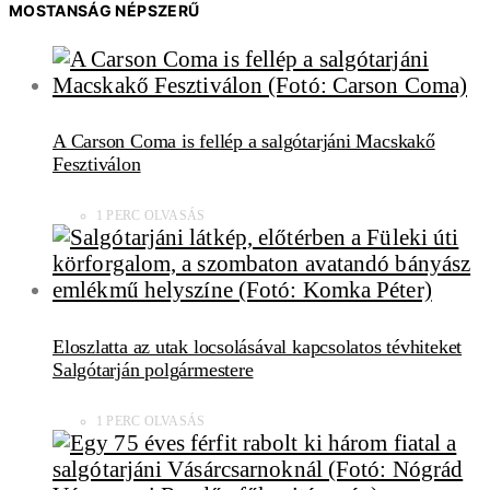
MOSTANSÁG NÉPSZERŰ
A Carson Coma is fellép a salgótarjáni Macskakő
Fesztiválon
1 PERC OLVASÁS
Eloszlatta az utak locsolásával kapcsolatos tévhiteket
Salgótarján polgármestere
1 PERC OLVASÁS