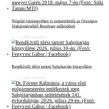
Nógrád vármegyében is szüneteltetik az Országos
Jégkármérséklő Rendszer működését
3 PERC OLVASÁS
Rendkívüli ülést tartott Salgótarján közgyűlése
1 PERC OLVASÁS