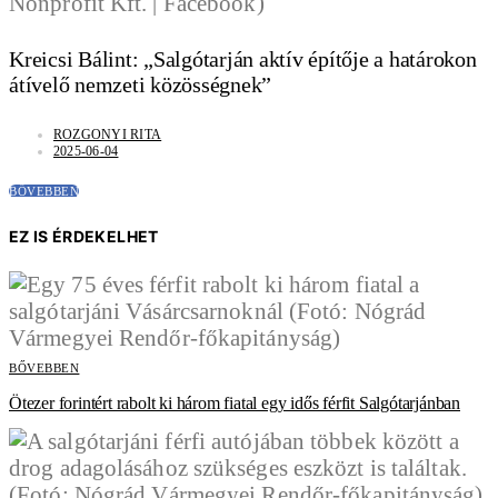
Kreicsi Bálint: „Salgótarján aktív építője a határokon
átívelő nemzeti közösségnek”
ROZGONYI RITA
2025-06-04
BŐVEBBEN
EZ IS ÉRDEKELHET
BŐVEBBEN
Ötezer forintért rabolt ki három fiatal egy idős férfit Salgótarjánban