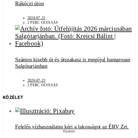
Rákóczi úton
2026-07-31
2 PERC OLVASÁS
Számos kisebb út és útszakasz is megújul hamarosan
Salgótarjánban
2026-07-23
2 PERC OLVASÁS
KÖZÉLET
Felelős vízhasználatra kéri a lakosságot az ÉRV Zrt.
Hirdetés