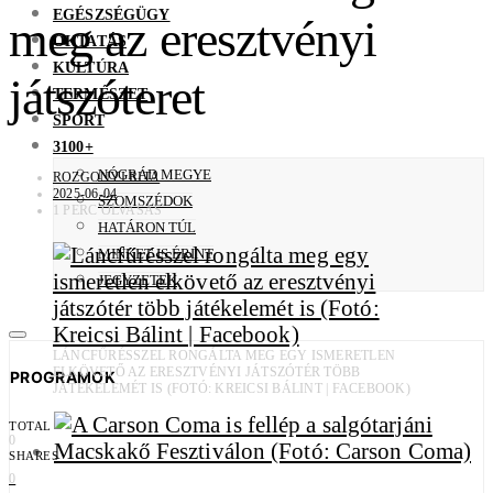
EGÉSZSÉGÜGY
meg az eresztvényi
OKTATÁS
KULTÚRA
játszóteret
TERMÉSZET
SPORT
3100+
NÓGRÁD MEGYE
ROZGONYI RITA
2025-06-04
SZOMSZÉDOK
1 PERC OLVASÁS
HATÁRON TÚL
MINKET IS ÉRINT
JEGYZETEK
LÁNCFŰRÉSSZEL RONGÁLTA MEG EGY ISMERETLEN
ELKÖVETŐ AZ ERESZTVÉNYI JÁTSZÓTÉR TÖBB
PROGRAMOK
JÁTÉKELEMÉT IS (FOTÓ: KREICSI BÁLINT | FACEBOOK)
TOTAL
0
SHARES
0