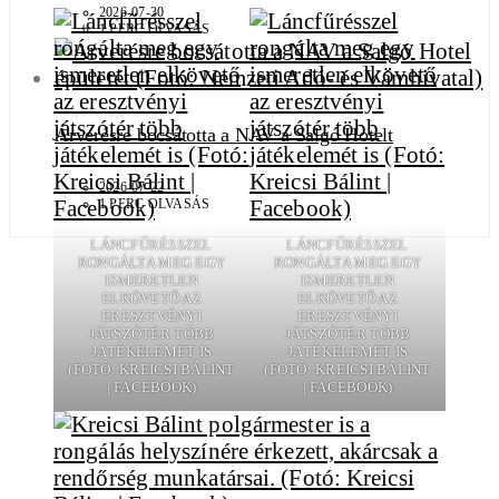
2026-07-30
1 PERC OLVASÁS
Árverésre bocsátotta a NAV a Salgó Hotelt
2026-07-22
1 PERC OLVASÁS
LÁNCFŰRÉSSZEL
LÁNCFŰRÉSSZEL
RONGÁLTA MEG EGY
RONGÁLTA MEG EGY
ISMERETLEN
ISMERETLEN
ELKÖVETŐ AZ
ELKÖVETŐ AZ
ERESZTVÉNYI
ERESZTVÉNYI
JÁTSZÓTÉR TÖBB
JÁTSZÓTÉR TÖBB
JÁTÉKELEMÉT IS
JÁTÉKELEMÉT IS
(FOTÓ: KREICSI BÁLINT
(FOTÓ: KREICSI BÁLINT
| FACEBOOK)
| FACEBOOK)