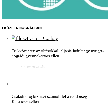
EKÖZBEN NÓGRÁDBAN
Trükközhetett az oltásokkal, eljárás indult egy nyugat-
nógrádi gyermekorvos ellen
1 PERC OLVASÁS
Családi drogbizniszt számolt fel a rendőrség
Karancskesziben