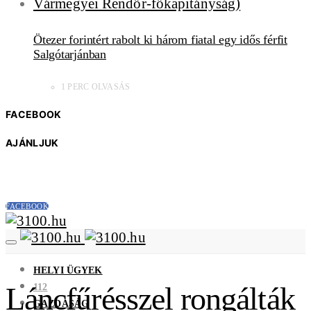
Ötezer forintért rabolt ki három fiatal egy idős férfit
Salgótarjánban
1 PERC OLVASÁS
FACEBOOK
AJÁNLJUK
FACEBOOK
HELYI ÜGYEK
112
Láncfűrésszel rongálták
GAZDASÁG