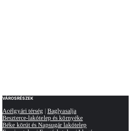
VÁROSRÉSZEK
Acélgyári térség
|
Baglyasalja
Beszterce-lakótelep és környéke
Béke körút és Napsugár lakótelep