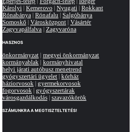
Eperjes-telep
|
Forgách-telep
|
Idegér
Károlyi
|
Kemerovo
|
Nyugati
|
Rokkant
Rónabánya
|
Rónafalu
|
Salgóbánya
Somoskő
|
Városközpont
|
Vásártér
Zagyvapálfalva
|
Zagyvaróna
HASZNOS
önkormányzat
|
megyei önkormányzat
kormányablak
|
kormányhivatal
helyi járati autóbusz menetrend
gyógyszertári ügyelet
|
kórház
háziorvosok
|
gyermekorvosok
fogorvosok
|
gyógyszertárak
városgazdálkodás
|
szavazókörök
SZÁMUNKRA A MEGTISZTELTETÉS!