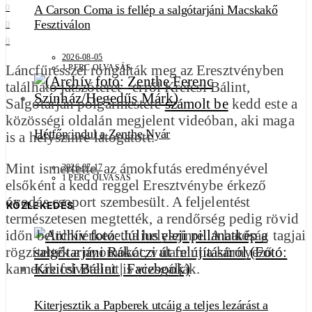
A Carson Coma is fellép a salgótarjáni Macskakő
0
Fesztiválon
0
0
2026-08-05
Láncfűrésszel rongálták meg az Eresztvényben
1 PERC OLVASÁS
található játszóteret– erről Kreicsi Bálint,
Salgótarján polgármestere
számolt be
kedd este a
közösségi oldalán megjelent videóban, aki maga
Hétfőn indul a Zenthe Nyár
is a helyszínre látogatott.
Mint ismertette, az ámokfutás eredményével
2026-07-17
1 PERC OLVASÁS
elsőként a kedd reggel Eresztvénybe érkező
óvodás csoport szembesült. A feljelentést
KÖZLEKEDÉS
természetesen megtették, a rendőrség pedig rövid
időn belül kiérkezett a helyszínre. A hatóság tagjai
rögzítették a nyomokat, valamint a környező
kamerák felvételeit is vizsgálják.
Kiterjesztik a Papberek utcáig a teljes lezárást a