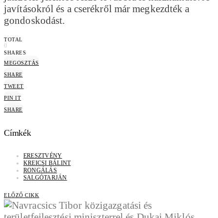
javításokról és a cserékről már megkezdték a
gondoskodást.
TOTAL
0
SHARES
MEGOSZTÁS
SHARE
TWEET
PIN IT
SHARE
Címkék
ERESZTVÉNY
KREICSI BÁLINT
RONGÁLÁS
SALGÓTARJÁN
ELŐZŐ CIKK