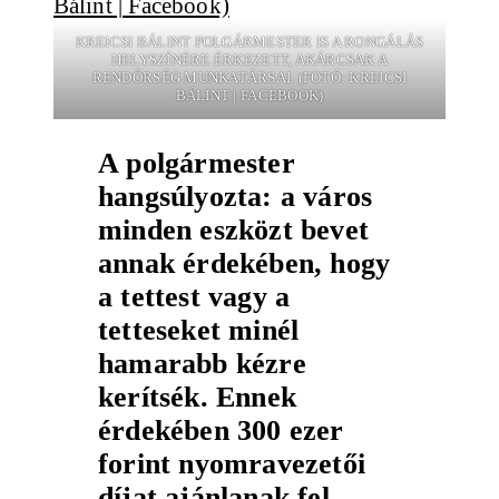
KREICSI BÁLINT POLGÁRMESTER IS A RONGÁLÁS
HELYSZÍNÉRE ÉRKEZETT, AKÁRCSAK A
RENDŐRSÉG MUNKATÁRSAI. (FOTÓ: KREICSI
BÁLINT | FACEBOOK)
A polgármester
hangsúlyozta: a város
minden eszközt bevet
annak érdekében, hogy
a tettest vagy a
tetteseket minél
hamarabb kézre
kerítsék. Ennek
érdekében 300 ezer
forint nyomravezetői
díjat ajánlanak fel