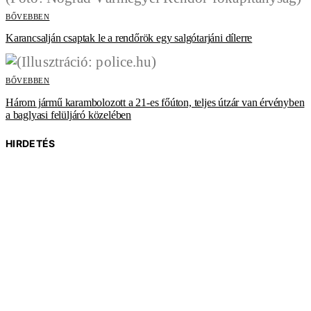
BŐVEBBEN
Karancsalján csaptak le a rendőrök egy salgótarjáni dílerre
BŐVEBBEN
Három jármű karambolozott a 21-es főúton, teljes útzár van érvényben
a baglyasi felüljáró közelében
HIRDETÉS