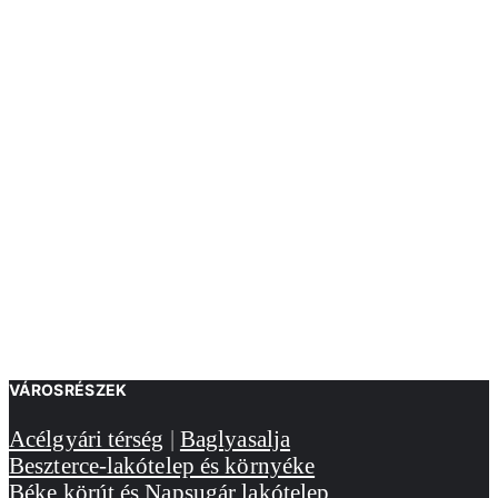
VÁROSRÉSZEK
Acélgyári térség
|
Baglyasalja
Beszterce-lakótelep és környéke
Béke körút és Napsugár lakótelep