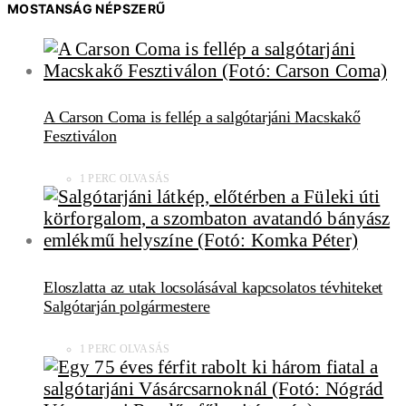
MOSTANSÁG NÉPSZERŰ
A Carson Coma is fellép a salgótarjáni Macskakő
Fesztiválon
1 PERC OLVASÁS
Eloszlatta az utak locsolásával kapcsolatos tévhiteket
Salgótarján polgármestere
1 PERC OLVASÁS