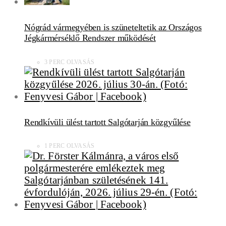
Nógrád vármegyében is szüneteltetik az Országos
Jégkármérséklő Rendszer működését
3 PERC OLVASÁS
Rendkívüli ülést tartott Salgótarján közgyűlése
1 PERC OLVASÁS