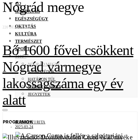
Nógrád megye
112
GAZDASÁG
EGÉSZSÉGÜGY
OKTATÁS
220 BEJEGYZÉS
KULTÚRA
TERMÉSZET
Bő 1600 fővel csökkent
SPORT
3100+
Nógrád vármegye
NÓGRÁD MEGYE
SZOMSZÉDOK
lakosságszáma egy év
HATÁRON TÚL
MINKET IS ÉRINT
alatt
JEGYZETEK
PROGRAMOK
ROZGONYI RITA
2025-03-24