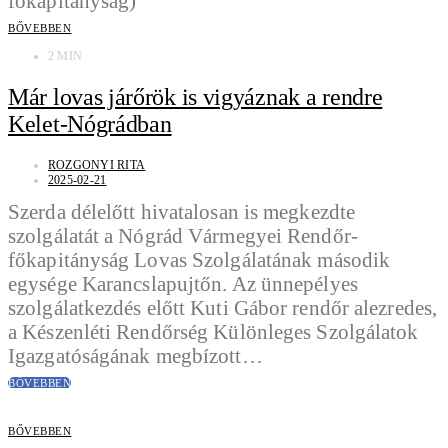
BŐVEBBEN
2 MIN
Már lovas járőrök is vigyáznak a rendre
Kelet-Nógrádban
ROZGONYI RITA
2025-02-21
Szerda délelőtt hivatalosan is megkezdte
szolgálatát a Nógrád Vármegyei Rendőr-
főkapitányság Lovas Szolgálatának második
egysége Karancslapujtőn. Az ünnepélyes
szolgálatkezdés előtt Kuti Gábor rendőr alezredes,
a Készenléti Rendőrség Különleges Szolgálatok
Igazgatóságának megbízott…
BŐVEBBEN
BŐVEBBEN