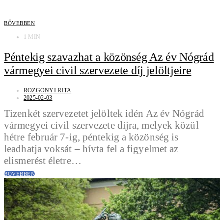
BŐVEBBEN
1 MIN
Péntekig szavazhat a közönség Az év Nógrád
vármegyei civil szervezete díj jelöltjeire
ROZGONYI RITA
2025-02-03
Tizenkét szervezetet jelöltek idén Az év Nógrád
vármegyei civil szervezete díjra, melyek közül
hétre február 7-ig, péntekig a közönség is
leadhatja voksát – hívta fel a figyelmet az
elismerést életre…
BŐVEBBEN