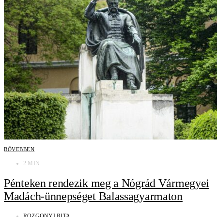
BŐVEBBEN
2 MIN
Pénteken rendezik meg a Nógrád Vármegyei
Madách-ünnepséget Balassagyarmaton
ROZGONYI RITA