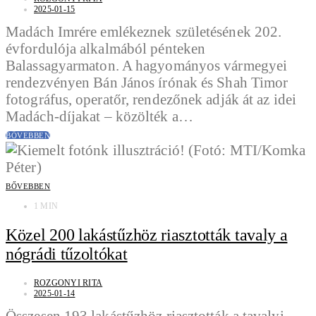
2025-01-15
Madách Imrére emlékeznek születésének 202.
évfordulója alkalmából pénteken
Balassagyarmaton. A hagyományos vármegyei
rendezvényen Bán János írónak és Shah Timor
fotográfus, operatőr, rendezőnek adják át az idei
Madách-díjakat – közölték a…
BŐVEBBEN
BŐVEBBEN
1 MIN
Közel 200 lakástűzhöz riasztották tavaly a
nógrádi tűzoltókat
ROZGONYI RITA
2025-01-14
Összesen 193 lakástűzhöz riasztották a tavalyi