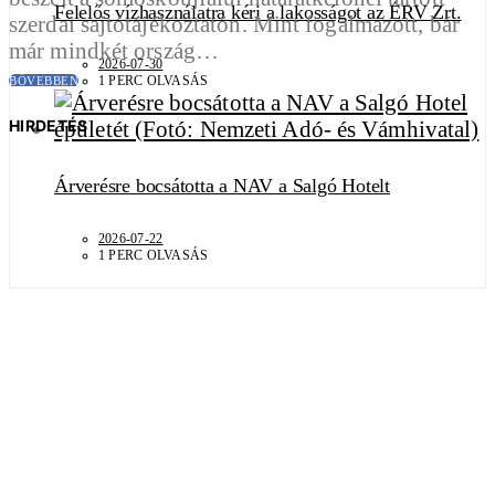
Felelős vízhasználatra kéri a lakosságot az ÉRV Zrt.
szerdai sajtótájékoztatón. Mint fogalmazott, bár
már mindkét ország…
2026-07-30
1 PERC OLVASÁS
BŐVEBBEN
HIRDETÉS
Árverésre bocsátotta a NAV a Salgó Hotelt
2026-07-22
1 PERC OLVASÁS