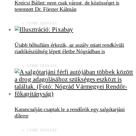
Kreicsi Bálint: nem csak várost, de közösséget is
teremtett Dr. Förster Kálmán
3 PERC OLVASÁS
Újabb hőhullám érkezik, az aszály miatt rendkívüli
riadókészültség lépett életbe Nógrádban is
3 PERC OLVASÁS
Karancsalján csaptak le a rendőrök egy salgótarjáni
dílerre
1 PERC OLVASÁS