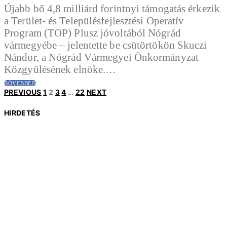
Újabb bő 4,8 milliárd forintnyi támogatás érkezik
a Terület- és Településfejlesztési Operatív
Program (TOP) Plusz jóvoltából Nógrád
vármegyébe – jelentette be csütörtökön Skuczi
Nándor, a Nógrád Vármegyei Önkormányzat
Közgyűlésének elnöke.…
BŐVEBBEN
Bejegyzések
PREVIOUS
1
2
3
4
…
22
NEXT
HIRDETÉS
lapozása