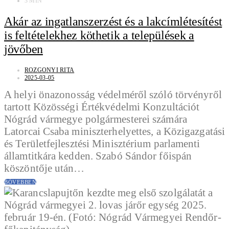
3 MIN
Akár az ingatlanszerzést és a lakcímlétesítést
is feltételekhez köthetik a települések a
jövőben
ROZGONYI RITA
2025-03-05
A helyi önazonosság védelméről szóló törvényről
tartott Közösségi Értékvédelmi Konzultációt
Nógrád vármegye polgármesterei számára
Latorcai Csaba miniszterhelyettes, a Közigazgatási
és Területfejlesztési Minisztérium parlamenti
államtitkára kedden. Szabó Sándor főispán
köszöntője után…
BŐVEBBEN