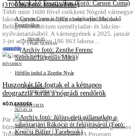
Több mint 1600 fővel csökkent Nógrád vármegye
lakosságszáma a tavalyi évben – derül ki a
A Carson Coma is fellép a salgótarjáni Macskakő
Fesztiválon
Belügyminisztérium személyiadat- és lakcím-
nyilvántartásából. A vármegyének a 2025. január
2026-08-05
1-jei adatok szerint 186 863 lakosa…
1 PERC OLVASÁS
BŐVEBBEN
BŐVEBBEN
Hétfőn indul a Zenthe Nyár
2 MIN
Huszonkét főt fogtak el a kétnapos
2026-07-17
drograzzia során a nógrádi rendőrök
1 PERC OLVASÁS
KÖZLEKEDÉS
ROZGONYI RITA
2025-03-14
Pár nap alatt összesen 22 főt állítottak elő 15
büntetőügyben a nógrádi rendőrök a Drogellenes
Totális Akcióterv, azaz a DELTA Program