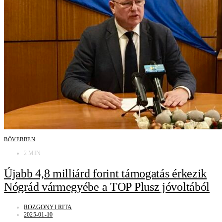
BŐVEBBEN
2 MIN
Újabb 4,8 milliárd forint támogatás érkezik
Nógrád vármegyébe a TOP Plusz jóvoltából
ROZGONYI RITA
2025-01-10