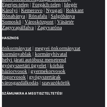
Eperjes-telep
|
Forgách-telep
|
Idegér
Károlyi
|
Kemerovo
|
Nyugati
|
Rokkant
Rónabánya
|
Rónafalu
|
Salgóbánya
Somoskő
|
Városközpont
|
Vásártér
Zagyvapálfalva
|
Zagyvaróna
HASZNOS
önkormányzat
|
megyei önkormányzat
kormányablak
|
kormányhivatal
helyi járati autóbusz menetrend
gyógyszertári ügyelet
|
kórház
háziorvosok
|
gyermekorvosok
fogorvosok
|
gyógyszertárak
városgazdálkodás
|
szavazókörök
SZÁMUNKRA A MEGTISZTELTETÉS!