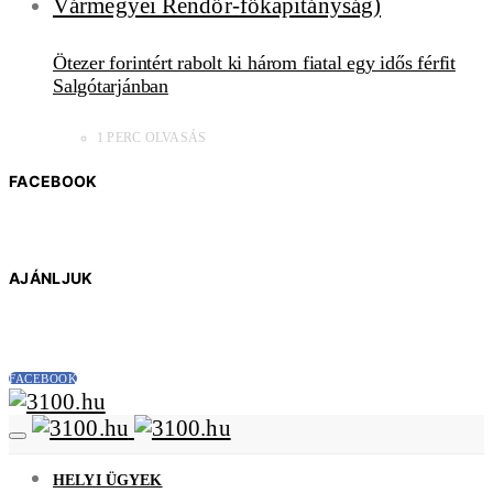
Ötezer forintért rabolt ki három fiatal egy idős férfit
Salgótarjánban
1 PERC OLVASÁS
FACEBOOK
AJÁNLJUK
FACEBOOK
HELYI ÜGYEK