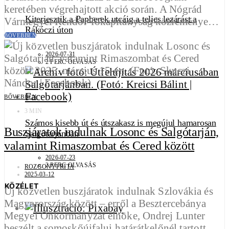
keretében végrehajtott akció során. A Nógrád
Kiterjesztik a Papberek utcáig a teljes lezárást a
Vármegyei Rendőr-főkapitányság közleménye…
Rákóczi úton
BŐVEBBEN
2026-07-31
2 PERC OLVASÁS
BŐVEBBEN
3 MIN
Számos kisebb út és útszakasz is megújul hamarosan
Buszjáratok indulnak Losonc és Salgótarján,
Salgótarjánban
valamint Rimaszombat és Cered között
2026-07-23
2 PERC OLVASÁS
ROZGONYI RITA
2025-03-12
KÖZÉLET
Új közvetlen buszjáratok indulnak Szlovákia és
Magyarország között – erről a Besztercebánya
Megyei Önkormányzat elnöke, Ondrej Lunter
beszélt a somoskőújfalui határátkelőnél tartott