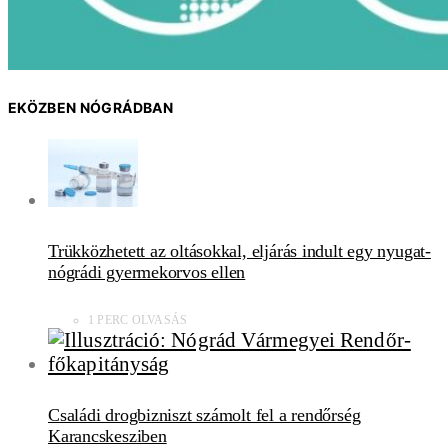
EKÖZBEN NÓGRÁDBAN
Trükközhetett az oltásokkal, eljárás indult egy nyugat-
nógrádi gyermekorvos ellen
1 PERC OLVASÁS
Családi drogbizniszt számolt fel a rendőrség
Karancskesziben