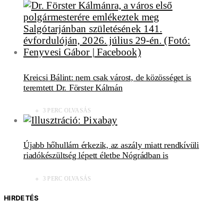
Kreicsi Bálint: nem csak várost, de közösséget is
teremtett Dr. Förster Kálmán
3 PERC OLVASÁS
Újabb hőhullám érkezik, az aszály miatt rendkívüli
riadókészültség lépett életbe Nógrádban is
3 PERC OLVASÁS
HIRDETÉS