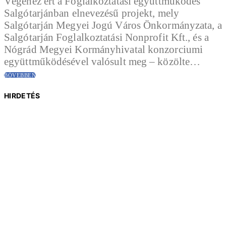
Végéhez ért a Foglalkoztatási együttműködés
Salgótarjánban elnevezésű projekt, mely
Salgótarján Megyei Jogú Város Önkormányzata, a
Salgótarján Foglalkoztatási Nonprofit Kft., és a
Nógrád Megyei Kormányhivatal konzorciumi
együttműködésével valósult meg – közölte…
BŐVEBBEN
HIRDETÉS