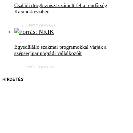
Családi drogbizniszt számolt fel a rendőrség
Karancskesziben
1 PERC OLVASÁS
Egyedülálló szakmai programokkal várják a
szépségipar nógrádi vállalkozóit
2 PERC OLVASÁS
HIRDETÉS