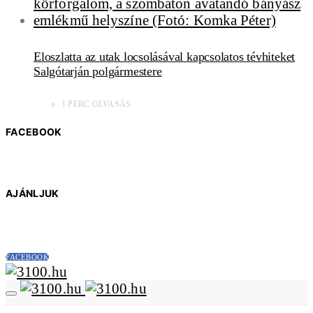
Eloszlatta az utak locsolásával kapcsolatos tévhiteket
Salgótarján polgármestere
1 PERC OLVASÁS
FACEBOOK
AJÁNLJUK
FACEBOOK