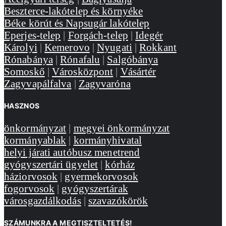
Beszterce-lakótelep és környéke
Béke körút és Napsugár lakótelep
Eperjes-telep
|
Forgách-telep
|
Idegér
Károlyi
|
Kemerovo
|
Nyugati
|
Rokkant
Rónabánya
|
Rónafalu
|
Salgóbánya
Somoskő
|
Városközpont
|
Vásártér
Zagyvapálfalva
|
Zagyvaróna
HASZNOS
önkormányzat
|
megyei önkormányzat
kormányablak
|
kormányhivatal
helyi járati autóbusz menetrend
gyógyszertári ügyelet
|
kórház
háziorvosok
|
gyermekorvosok
fogorvosok
|
gyógyszertárak
városgazdálkodás
|
szavazókörök
SZÁMUNKRA A MEGTISZTELTETÉS!