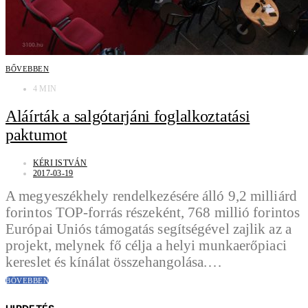
BŐVEBBEN
4 MIN
Aláírták a salgótarjáni foglalkoztatási
paktumot
KÉRI ISTVÁN
2017-03-19
A megyeszékhely rendelkezésére álló 9,2 milliárd
forintos TOP-forrás részeként, 768 millió forintos
Európai Uniós támogatás segítségével zajlik az a
projekt, melynek fő célja a helyi munkaerőpiaci
kereslet és kínálat összehangolása.…
BŐVEBBEN