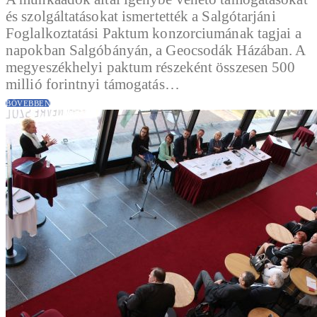
és szolgáltatásokat ismertették a Salgótarjáni
Foglalkoztatási Paktum konzorciumának tagjai a
napokban Salgóbányán, a Geocsodák Házában. A
megyeszékhelyi paktum részeként összesen 500
millió forintnyi támogatás…
BŐVEBBEN