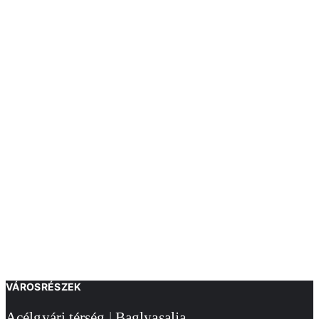
VÁROSRÉSZEK
Acélgyári térség
|
Baglyasalja