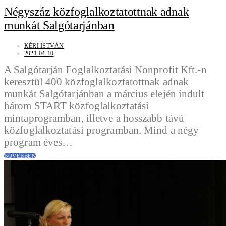
Négyszáz közfoglalkoztatottnak adnak
munkát Salgótarjánban
KÉRI ISTVÁN
2021-04-10
A Salgótarján Foglalkoztatási Nonprofit Kft.-n
keresztül 400 közfoglalkoztatottnak adnak
munkát Salgótarjánban a március elején indult
három START közfoglalkoztatási
mintaprogramban, illetve a hosszabb távú
közfoglalkoztatási programban. Mind a négy
program éves…
BŐVEBBEN