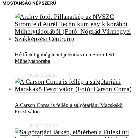
MOSTANSÁG NÉPSZERŰ
Hétfő délig még lehet jelentkezni a Stromfeld
Műhelytáborába
1 PERC OLVASÁS
A Carson Coma is fellép a salgótarjáni Macskakő
Fesztiválon
1 PERC OLVASÁS