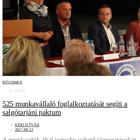
BŐVEBBEN
4 MIN
525 munkavállaló foglalkoztatását segíti a
salgótarjáni paktum
KÉRI ISTVÁN
2017-09-12
A munkaadók által igénybe vehető támogatásokat