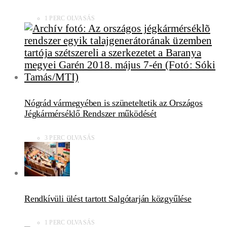
1 PERC OLVASÁS
Nógrád vármegyében is szüneteltetik az Országos
Jégkármérséklő Rendszer működését
3 PERC OLVASÁS
Rendkívüli ülést tartott Salgótarján közgyűlése
1 PERC OLVASÁS