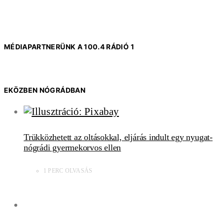
MÉDIAPARTNERÜNK A 100.4 RÁDIÓ 1
EKÖZBEN NÓGRÁDBAN
Trükközhetett az oltásokkal, eljárás indult egy nyugat-
nógrádi gyermekorvos ellen
1 PERC OLVASÁS