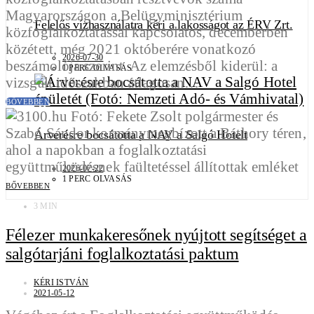
Magyarországon a Belügyminisztérium
Felelős vízhasználatra kéri a lakosságot az ÉRV Zrt.
közfoglalkoztatással kapcsolatos, decemberben
közétett, még 2021 októberére vonatkozó
2026-07-30
beszámolója szerint. Az elemzésből kiderül: a
1 PERC OLVASÁS
vizsgált időszakban átlagosan…
BŐVEBBEN
Árverésre bocsátotta a NAV a Salgó Hotelt
2026-07-22
1 PERC OLVASÁS
BŐVEBBEN
3 MIN
Félezer munkakeresőnek nyújtott segítséget a
salgótarjáni foglalkoztatási paktum
KÉRI ISTVÁN
2021-05-12