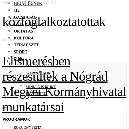
BEJEGYZÉSEK CÍMKE ALAPJÁN
HELYI ÜGYEK
112
közfoglalkoztatottak
GAZDASÁG
EGÉSZSÉGÜGY
OKTATÁS
KULTÚRA
6 BEJEGYZÉS
TERMÉSZET
SPORT
Elismerésben
3100+
NÓGRÁD MEGYE
részesültek a Nógrád
SZOMSZÉDOK
HATÁRON TÚL
Megyei Kormányhivatal
MINKET IS ÉRINT
JEGYZETEK
munkatársai
PROGRAMOK
ROZGONYI RITA