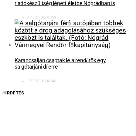
riadókészültség lépett életbe Nógrádban is
3 PERC OLVASÁS
Karancsalján csaptak le a rendőrök egy
salgótarjáni dílerre
1 PERC OLVASÁS
HIRDETÉS