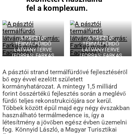
fel a komplexum.
A PÁSZTÓI
A PÁSZTÓI
TERMÁLFÜRDŐ
TERMÁLFÜRDŐ
LÁTVÁNYTERVE
LÁTVÁNYTERVE
(FORRÁS: FARKAS
(FORRÁS: FARKAS
ATTILA | FACEBOOK)
ATTILA | FACEBOOK)
A pásztói strand termálfürdővé fejlesztéséről
bő egy évvel ezelőtt született
kormányhatározat. A mintegy 1,5 milliárd
forint összértékű fejlesztés során a meglévő
fürdő teljes rekonstrukciójára sor kerül.
Többek között épül majd egy négy évszakban
használható termálmedence is, így a
létesítmény a jövőben egész évben üzemelni
fog. Könnyid László, a Magyar Turisztikai