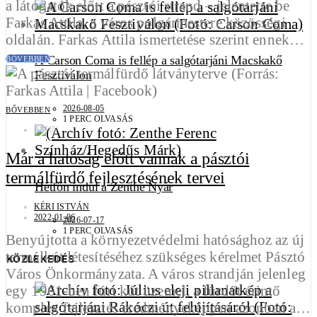
a látogatók előtt a pásztói strand – jelentette be
Farkas Attila, a város polgármestere közösségi
oldalán. Farkas Attila ismertetése szerint ennek…
A Carson Coma is fellép a salgótarjáni Macskakő
BŐVEBBEN
Fesztiválon
2026-08-05
BŐVEBBEN
1 PERC OLVASÁS
2 MIN
Már a hatóság előtt vannak a pásztói
termálfürdő fejlesztésének tervei
Hétfőn indul a Zenthe Nyár
KÉRI ISTVÁN
2022-01-06
2026-07-17
1 PERC OLVASÁS
Benyújtotta a környezetvédelmi hatósághoz az új
termálkút létesítéséhez szükséges kérelmet Pásztó
KÖZLEKEDÉS
Város Önkormányzata. A város strandján jelenleg
egy 1961-ben fúrt kút üzemel, a fürdőt érintő
komplex fejlesztés eredményeképpen azonban a…