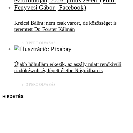
Kreicsi Bálint: nem csak várost, de közösséget is
teremtett Dr. Förster Kálmán
3 PERC OLVASÁS
Újabb hőhullám érkezik, az aszály miatt rendkívüli
riadókészültség lépett életbe Nógrádban is
3 PERC OLVASÁS
HIRDETÉS