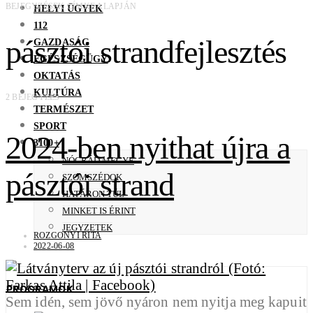
BEJEGYZÉSEK CÍMKE ALAPJÁN
HELYI ÜGYEK
112
pásztói strandfejlesztés
GAZDASÁG
EGÉSZSÉGÜGY
OKTATÁS
KULTÚRA
2 BEJEGYZÉS
TERMÉSZET
SPORT
2024-ben nyithat újra a
3100+
NÓGRÁD MEGYE
pásztói strand
SZOMSZÉDOK
HATÁRON TÚL
MINKET IS ÉRINT
JEGYZETEK
ROZGONYI RITA
2022-06-08
PROGRAMOK
Sem idén, sem jövő nyáron nem nyitja meg kapuit