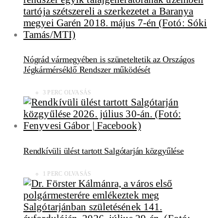
Nógrád vármegyében is szüneteltetik az Országos
Jégkármérséklő Rendszer működését
3 PERC OLVASÁS
Rendkívüli ülést tartott Salgótarján közgyűlése
1 PERC OLVASÁS