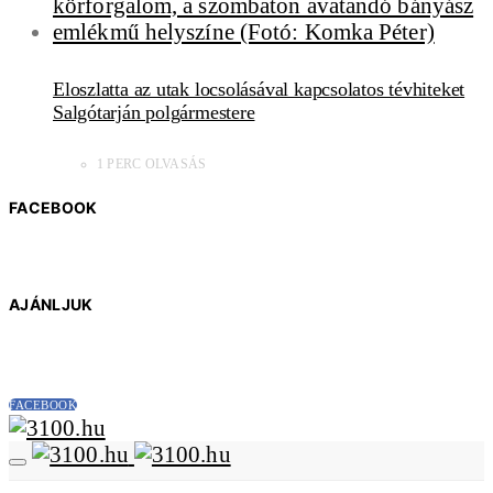
Eloszlatta az utak locsolásával kapcsolatos tévhiteket
Salgótarján polgármestere
1 PERC OLVASÁS
FACEBOOK
AJÁNLJUK
FACEBOOK