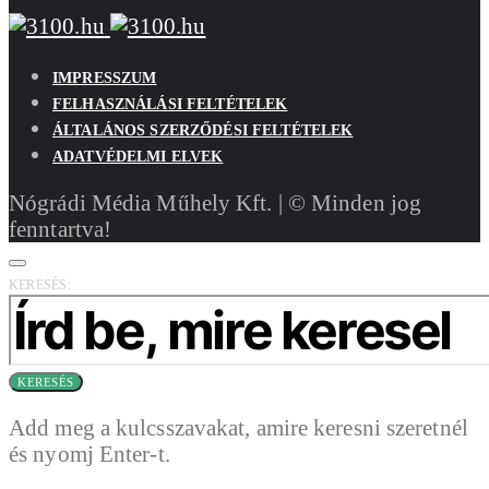
IMPRESSZUM
FELHASZNÁLÁSI FELTÉTELEK
ÁLTALÁNOS SZERZŐDÉSI FELTÉTELEK
ADATVÉDELMI ELVEK
Nógrádi Média Műhely Kft. | © Minden jog
fenntartva!
KERESÉS:
KERESÉS
Add meg a kulcsszavakat, amire keresni szeretnél
és nyomj Enter-t.