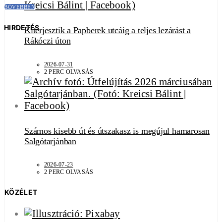
BŐVEBBEN
HIRDETÉS
Kiterjesztik a Papberek utcáig a teljes lezárást a
Rákóczi úton
2026-07-31
2 PERC OLVASÁS
Számos kisebb út és útszakasz is megújul hamarosan
Salgótarjánban
2026-07-23
2 PERC OLVASÁS
KÖZÉLET