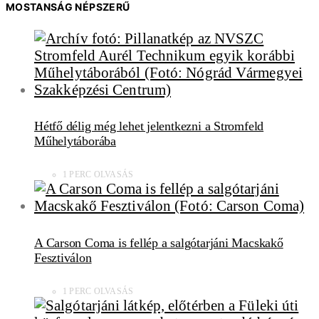
MOSTANSÁG NÉPSZERŰ
Hétfő délig még lehet jelentkezni a Stromfeld
Műhelytáborába
1 PERC OLVASÁS
A Carson Coma is fellép a salgótarjáni Macskakő
Fesztiválon
1 PERC OLVASÁS