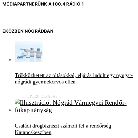
MÉDIAPARTNERÜNK A 100.4 RÁDIÓ 1
EKÖZBEN NÓGRÁDBAN
Trükközhetett az oltásokkal, eljárás indult egy nyugat-
nógrádi gyermekorvos ellen
1 PERC OLVASÁS
Családi drogbizniszt számolt fel a rendőrség
Karancskesziben