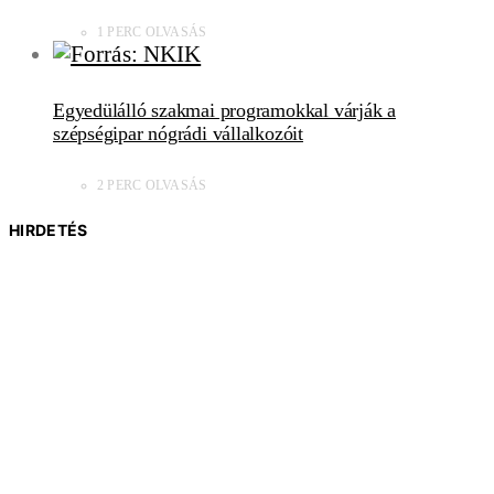
1 PERC OLVASÁS
Egyedülálló szakmai programokkal várják a
szépségipar nógrádi vállalkozóit
2 PERC OLVASÁS
HIRDETÉS