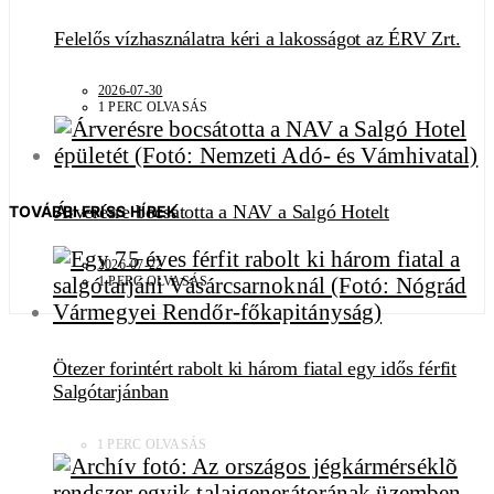
Felelős vízhasználatra kéri a lakosságot az ÉRV Zrt.
2026-07-30
1 PERC OLVASÁS
Árverésre bocsátotta a NAV a Salgó Hotelt
TOVÁBBI FRISS HÍREK
2026-07-22
1 PERC OLVASÁS
Ötezer forintért rabolt ki három fiatal egy idős férfit
Salgótarjánban
1 PERC OLVASÁS