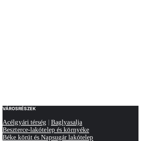
VÁROSRÉSZEK
Acélgyári térség
|
Baglyasalja
Beszterce-lakótelep és környéke
Béke körút és Napsugár lakótelep