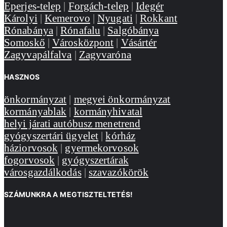
Eperjes-telep
|
Forgách-telep
|
Idegér
Károlyi
|
Kemerovo
|
Nyugati
|
Rokkant
Rónabánya
|
Rónafalu
|
Salgóbánya
Somoskő
|
Városközpont
|
Vásártér
Zagyvapálfalva
|
Zagyvaróna
HASZNOS
önkormányzat
|
megyei önkormányzat
kormányablak
|
kormányhivatal
helyi járati autóbusz menetrend
gyógyszertári ügyelet
|
kórház
háziorvosok
|
gyermekorvosok
fogorvosok
|
gyógyszertárak
városgazdálkodás
|
szavazókörök
SZÁMUNKRA A MEGTISZTELTETÉS!