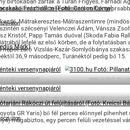
ny birtokában zártak a Turán Frigyes, Farnadi Á
sasági második teljesítésénél voltak gyorsabba
a kezdő, Mátrakeresztes-Mátraszentimre (mindös
sztiválon
szintén szécsényi Velenczei Ádám, Vánsza Zsolt
z Kristóf, Papp Tamás duóval (Skoda Fabia Ral
trából lefelé az első körben, de a folytatásban
napot záró Vizslás-Kazár-Somlyóbánya szakaszt
ééktől 36,9 másodperc, Turánéktól pedig bő 15.
TEKI VERSENYNAPJÁRÓL
3100.HU FOTÓ: PILLA
3100.HU FOTÓ: PILLANATKÉP A SALGÓ RALLY PÉNTEKI VERSENYNAPJÁRÓ
yota GR Yaris) bő fél perces előnnyel pihenhet
kóczi úton
lly4) magabiztos, egy percen felüli vezetéssel v