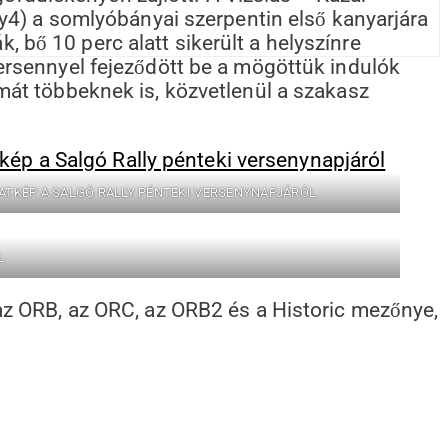
y4) a somlyóbányai szerpentin első kanyarjára
, bő 10 perc alatt sikerült a helyszínre
 versennyel fejeződött be a mögöttük indulók
át többeknek is, közvetlenül a szakasz
NATKÉP A SALGÓ RALLY PÉNTEKI VERSENYNAPJÁRÓL
L
z ORB, az ORC, az ORB2 és a Historic mezőnye,