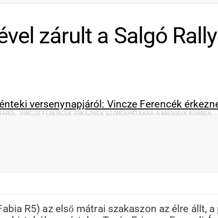
vel zárult a Salgó Rally
PJÁRÓL: VINCZE FERENCÉK ÉRKEZNEK SZOROSPATAKRA A MÁSODIK KÖRBEN
ia R5) az első mátrai szakaszon az élre állt, a 