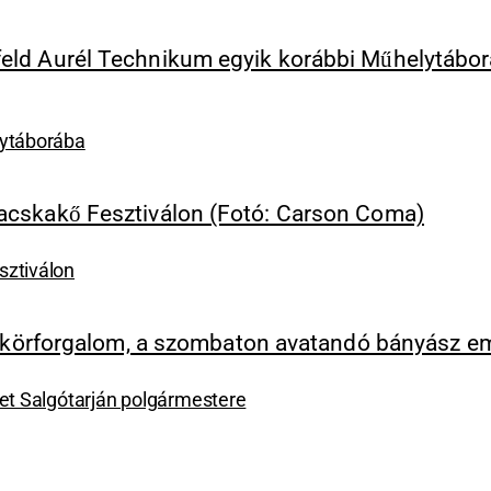
lytáborába
sztiválon
ket Salgótarján polgármestere