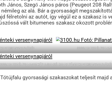
óth János, Szegő János páros (Peugeot 208 Rall
 némileg az alá. Bár a gyorsaságit megszakították
jd félretolni az autót, így végül ez a szakasz is
úszóssá vált bitumenes szakasz okozott problém
TEKI VERSENYNAPJÁRÓL
3100.HU FOTÓ: PILLA
3100.HU FOTÓ: PILLANATKÉP A SALGÓ RALLY PÉNTEKI VERSENYNAPJÁRÓ
tújfalu gyorsasági szakaszokat teljesít majd a