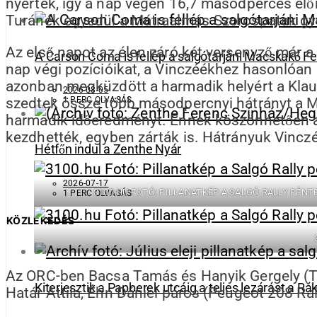
nyertek, így a nap végén 16,7 másodperces elő
Turánék egyedül a Mátraalmás-Szorospatak gyor
Az első napot az élen záró két versenyző már 
A Carson Coma is fellép a salgótarjáni Macskakő Fe
nap végi pozícióikat, a Vinczéékhez hasonlóan 
azonban megküzdött a harmadik helyért a Klaus
2026-08-05
1 PERC OLVASÁS
szedtek össze több másodpercnyi hátrányt a Má
harmadik időeredményt. Ennek köszönhetően a 
kezdhették, egyben zárták is. Hátrányuk Vincz
Hétfőn indul a Zenthe Nyár
2026-07-17
3100.HU FOTÓ: PILLANATKÉP A SALGÓ RALLY PÉN
1 PERC OLVASÁS
KÖZLEKEDÉS
Az ORC-ben Bacsa Tamás és Hanyik Gergely (To
Kiterjesztik a Papberek utcáig a teljes lezárást a Rá
Határ Attila, Éhn Dániel páros (Peugeot 208 Ra