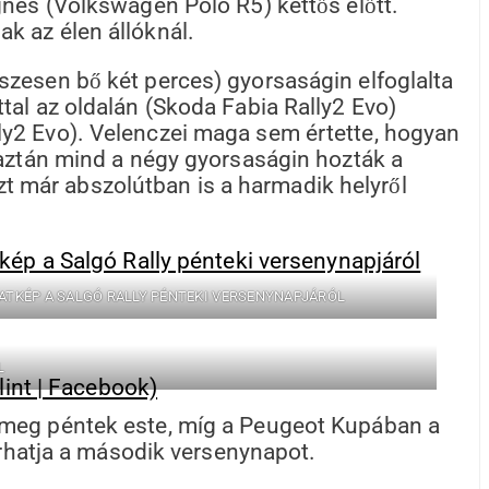
gnes (Volkswagen Polo R5) kettős előtt.
k az élen állóknál.
szesen bő két perces) gyorsaságin elfoglalta
tal az oldalán (Skoda Fabia Rally2 Evo)
ly2 Evo). Velenczei maga sem értette, hogyan
 aztán mind a négy gyorsaságin hozták a
 már abszolútban is a harmadik helyről
NATKÉP A SALGÓ RALLY PÉNTEKI VERSENYNAPJÁRÓL
L
 meg péntek este, míg a Peugeot Kupában a
árhatja a második versenynapot.