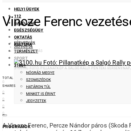
HELYI ÜGYEK
Vincze Ferenc vezetésé
112
GAZDASÁG
EGÉSZSÉGÜGY
OKTATÁS
KÉRI ISTVÁN
KULTÚRA
2023-05-26
TERMÉSZET
3 PERC OLVASÁS
SPORT
3100+
3100.HU FOTÓ: PILLANATKÉP A SALGÓ RALLY PÉNTEKI VERSENYNA
NÓGRÁD MEGYE
TOTAL
SZOMSZÉDOK
0
SHARES
HATÁRON TÚL
0
MINKET IS ÉRINT
0
JEGYZETEK
0
0
A Vincze Ferenc, Percze Nándor páros (Skoda Fab
PROGRAMOK