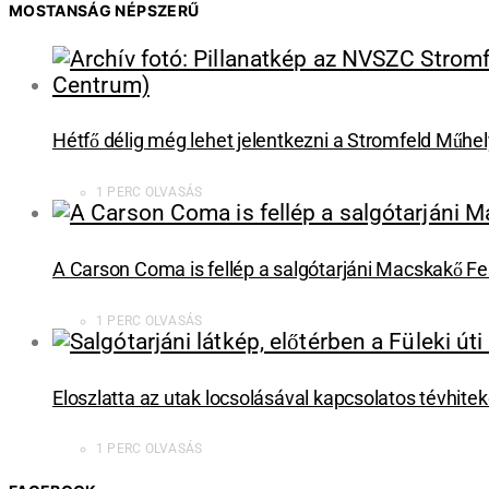
MOSTANSÁG NÉPSZERŰ
Hétfő délig még lehet jelentkezni a Stromfeld Műhe
1 PERC OLVASÁS
A Carson Coma is fellép a salgótarjáni Macskakő Fe
1 PERC OLVASÁS
Eloszlatta az utak locsolásával kapcsolatos tévhite
1 PERC OLVASÁS