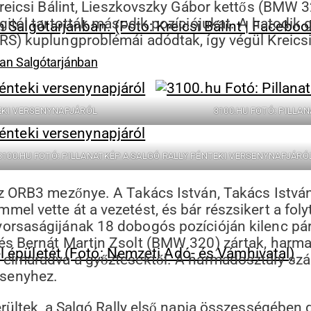
Kreicsi Bálint, Lieszkovszky Gábor kettős (BMW
gitól tartották második pozíciójukat. A hatodik 
RS) kuplungproblémái adódtak, így végül Kreics
an Salgótarjánban
TEKI VERSENYNAPJÁRÓL
3100.HU FOTÓ: PILLA
3100.HU FOTÓ: PILLANATKÉP A SALGÓ RALLY PÉNTEKI VERSENYNAPJÁRÓ
az ORB3 mezőnye. A Takács István, Takács Istv
el vette át a vezetést, és bár részsikert a fol
orsaságijának 18 dobogós pozícióján kilenc pá
s Bernát Martin Zsolt (BMW 320) zártak, harma
elmaradva a győztesektől. A harmadosztály számá
rsenyhez.
erültek, a Salgó Rally első napja összességében 