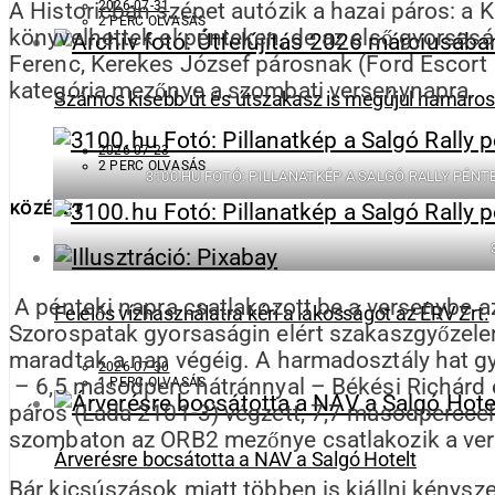
2026-07-31
A Historicban szépet autózik a hazai páros: a 
2 PERC OLVASÁS
könyvelhettek el pénteken, de az első gyorsasá
Ferenc, Kerekes József párosnak (Ford Escort 
kategória mezőnye a szombati versenynapra.
Számos kisebb út és útszakasz is megújul hamaros
2026-07-23
2 PERC OLVASÁS
3100.HU FOTÓ: PILLANATKÉP A SALGÓ RALLY PÉN
KÖZÉLET
A pénteki napra csatlakozott be a versenybe 
Felelős vízhasználatra kéri a lakosságot az ÉRV Zrt.
Szorospatak gyorsaságin elért szakaszgyőzelemm
maradtak a nap végéig. A harmadosztály hat gy
2026-07-30
– 6,5 másodperc hátránnyal – Békési Richárd é
1 PERC OLVASÁS
páros (Lada 2101-3) végzett, 7,7 másodperccel 
szombaton az ORB2 mezőnye csatlakozik a ve
Árverésre bocsátotta a NAV a Salgó Hotelt
Bár kicsúszások miatt többen is kiállni kénysz