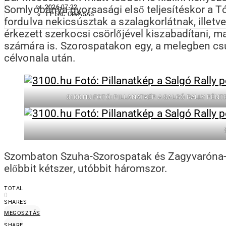
Somlyóbánya gyorsasági első teljesítéskor a T
2026-07-22
1 PERC OLVASÁS
fordulva nekicsúsztak a szalagkorlátnak, illetve
érkezett szerkocsi csörlőjével kiszabadítani, ma
számára is. Szorospatakon egy, a melegben cs
célvonala után.
3100.HU FOTÓ: PILLANATKÉP A SALGÓ RALLY PÉN
Szombaton Szuha-Szorospatak és Zagyvaróna-Tó
előbbit kétszer, utóbbit háromszor.
TOTAL
0
SHARES
MEGOSZTÁS
SHARE