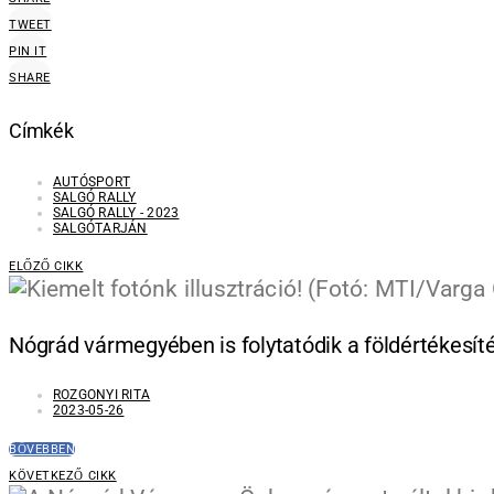
TWEET
PIN IT
SHARE
Címkék
AUTÓSPORT
SALGÓ RALLY
SALGÓ RALLY - 2023
SALGÓTARJÁN
ELŐZŐ CIKK
Nógrád vármegyében is folytatódik a földértékesít
ROZGONYI RITA
2023-05-26
BŐVEBBEN
KÖVETKEZŐ CIKK