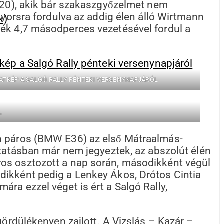
 320), akik bár szakaszgyőzelmet nem
gyorsra fordulva az addig élen álló Wirtmann
iék 4,7 másodperces vezetésével fordul a
NATKÉP A SALGÓ RALLY PÉNTEKI VERSENYNAPJÁRÓL
L
án páros (BMW E36) az első Mátraalmás-
ytatásban már nem jegyeztek, az abszolút élén
ros osztozott a nap során, másodikként végül
dikként pedig a Lenkey Ákos, Drótos Cintia
ra ezzel véget is ért a Salgó Rally,
gördülékenyen zajlott. A Vizslás – Kazár –