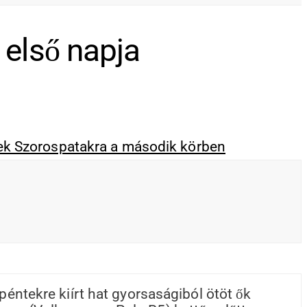
 első napja
péntekre kiírt hat gyorsaságiból ötöt ők