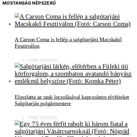
MOSTANSÁG NÉPSZERŰ
A Carson Coma is fellép a salgótarjáni Macskakő
Fesztiválon
1 PERC OLVASÁS
Eloszlatta az utak locsolásával kapcsolatos tévhiteket
Salgótarján polgármestere
1 PERC OLVASÁS