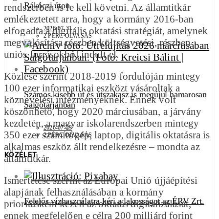
Rákóczi úton
rendszerben is le kell követni. Az államtitkár
emlékeztetett arra, hogy a kormány 2016-ban
elfogadta a digitális oktatási stratégiát, amelynek
2026-07-31
2 PERC OLVASÁS
megvalósítása részben költségvetési, részben
uniós forrásokból indult el.
Közlése szerint 2018-2019 fordulóján mintegy
100 ezer informatikai eszközt vásároltak a
Számos kisebb út és útszakasz is megújul hamarosan
köznevelési intézményeknek. Ennek volt
Salgótarjánban
köszönhető, hogy 2020 márciusában, a járvány
kezdetén, a magyar iskolarendszerben mintegy
2026-07-23
350 ezer számítógép, laptop, digitális oktatásra is
2 PERC OLVASÁS
alkalmas eszköz állt rendelkezésre – mondta az
KÖZÉLET
államtitkár.
Ismertetése szerint az Európai Unió újjáépítési
alapjának felhasználásában a kormány
Felelős vízhasználatra kéri a lakosságot az ÉRV Zrt.
prioritásként kezeli az oktatás digitalizálását,
ennek megfelelően e célra 200 milliárd forint