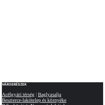
VÁROSRÉSZEK
Acélgyári térség
|
Baglyasalja
Beszterce-lakótelep és környéke