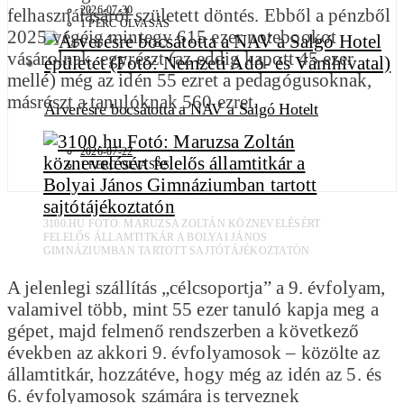
2026-07-30
felhasználásáról született döntés. Ebből a pénzből
1 PERC OLVASÁS
2025 végéig mintegy 615 ezer notebookot
vásárolnak, egyrészt (az eddig kapott 45 ezer
mellé) még az idén 55 ezret a pedagógusoknak,
másrészt a tanulóknak 560 ezret.
Árverésre bocsátotta a NAV a Salgó Hotelt
2026-07-22
1 PERC OLVASÁS
3100.HU FOTÓ: MARUZSA ZOLTÁN KÖZNEVELÉSÉRT
FELELŐS ÁLLAMTITKÁR A BOLYAI JÁNOS
GIMNÁZIUMBAN TARTOTT SAJTÓTÁJÉKOZTATÓN
A jelenlegi szállítás „célcsoportja” a 9. évfolyam,
valamivel több, mint 55 ezer tanuló kapja meg a
gépet, majd felmenő rendszerben a következő
években az akkori 9. évfolyamosok – közölte az
államtitkár, hozzátéve, hogy még az idén az 5. és
6. évfolyamosok számára is terveznek