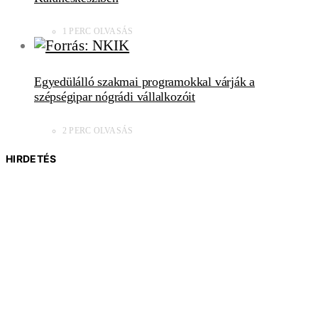
1 PERC OLVASÁS
Egyedülálló szakmai programokkal várják a
szépségipar nógrádi vállalkozóit
2 PERC OLVASÁS
HIRDETÉS