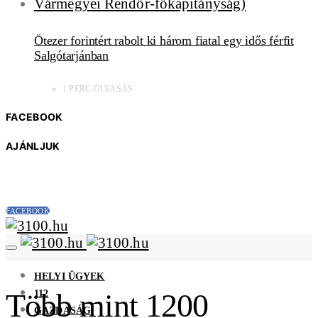
Ötezer forintért rabolt ki három fiatal egy idős férfit
Salgótarjánban
1 PERC OLVASÁS
FACEBOOK
AJÁNLJUK
FACEBOOK
HELYI ÜGYEK
112
Több mint 1200
GAZDASÁG