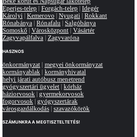
Béke körút és Napsugár lakótelep
Eperjes-telep
|
Forgách-telep
|
Idegér
Károlyi
|
Kemerovo
|
Nyugati
|
Rokkant
Rónabánya
|
Rónafalu
|
Salgóbánya
Somoskő
|
Városközpont
|
Vásártér
Zagyvapálfalva
|
Zagyvaróna
HASZNOS
önkormányzat
|
megyei önkormányzat
kormányablak
|
kormányhivatal
helyi járati autóbusz menetrend
gyógyszertári ügyelet
|
kórház
háziorvosok
|
gyermekorvosok
fogorvosok
|
gyógyszertárak
városgazdálkodás
|
szavazókörök
SZÁMUNKRA A MEGTISZTELTETÉS!