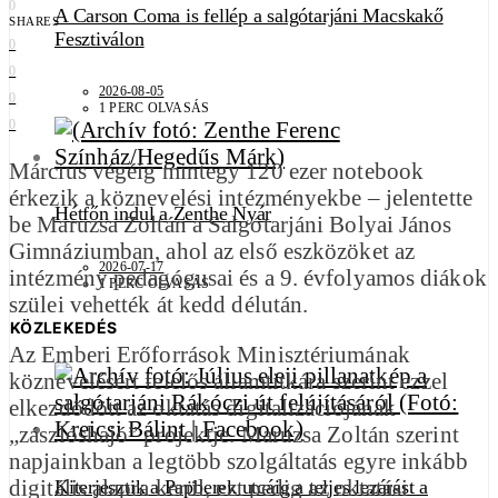
0
A Carson Coma is fellép a salgótarjáni Macskakő
SHARES
Fesztiválon
0
0
2026-08-05
0
1 PERC OLVASÁS
0
Március végéig mintegy 120 ezer notebook
érkezik a köznevelési intézményekbe – jelentette
Hétfőn indul a Zenthe Nyár
be Maruzsa Zoltán a Salgótarjáni Bolyai János
Gimnáziumban, ahol az első eszközöket az
2026-07-17
intézmény pedagógusai és a 9. évfolyamos diákok
1 PERC OLVASÁS
szülei vehették át kedd délután.
KÖZLEKEDÉS
Az Emberi Erőforrások Minisztériumának
köznevelésért felelős államtitkára szerint ezzel
elkezdődött az oktatás digitalizációjának
„zászlóshajó” projektje. Maruzsa Zoltán szerint
napjainkban a legtöbb szolgáltatás egyre inkább
digitális alapra kerül, ezt pedig az oktatási
Kiterjesztik a Papberek utcáig a teljes lezárást a