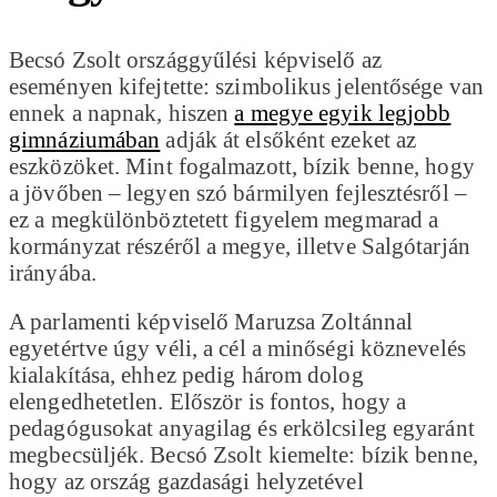
Becsó Zsolt országgyűlési képviselő az
eseményen kifejtette: szimbolikus jelentősége van
ennek a napnak, hiszen
a megye egyik legjobb
gimnáziumában
adják át elsőként ezeket az
eszközöket. Mint fogalmazott, bízik benne, hogy
a jövőben – legyen szó bármilyen fejlesztésről –
ez a megkülönböztetett figyelem megmarad a
kormányzat részéről a megye, illetve Salgótarján
irányába.
A parlamenti képviselő Maruzsa Zoltánnal
egyetértve úgy véli, a cél a minőségi köznevelés
kialakítása, ehhez pedig három dolog
elengedhetetlen. Először is fontos, hogy a
pedagógusokat anyagilag és erkölcsileg egyaránt
megbecsüljék. Becsó Zsolt kiemelte: bízik benne,
hogy az ország gazdasági helyzetével