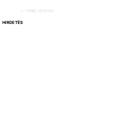
1 PERC OLVASÁS
HIRDETÉS