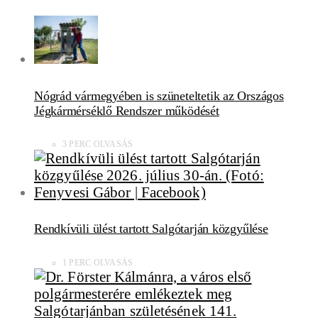
Nógrád vármegyében is szüneteltetik az Országos
Jégkármérséklő Rendszer működését
3 PERC OLVASÁS
Rendkívüli ülést tartott Salgótarján közgyűlése
1 PERC OLVASÁS