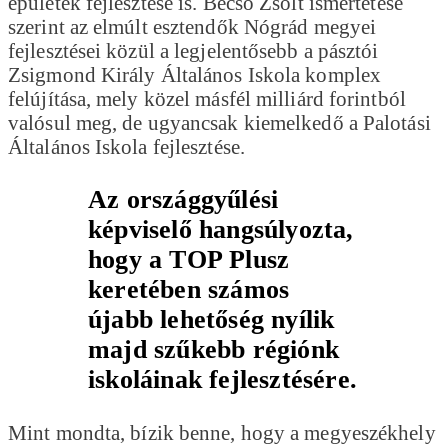
épületek fejlesztése is. Becsó Zsolt ismertetése
szerint az elmúlt esztendők Nógrád megyei
fejlesztései közül a legjelentősebb a pásztói
Zsigmond Király Általános Iskola komplex
felújítása, mely közel másfél milliárd forintból
valósul meg, de ugyancsak kiemelkedő a Palotási
Általános Iskola fejlesztése.
Az országgyűlési
képviselő hangsúlyozta,
hogy a TOP Plusz
keretében számos
újabb lehetőség nyílik
majd szűkebb régiónk
iskoláinak fejlesztésére.
Mint mondta, bízik benne, hogy a megyeszékhely