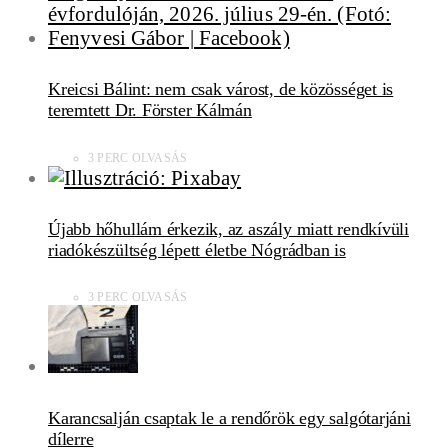
Kreicsi Bálint: nem csak várost, de közösséget is
teremtett Dr. Förster Kálmán
3 PERC OLVASÁS
Újabb hőhullám érkezik, az aszály miatt rendkívüli
riadókészültség lépett életbe Nógrádban is
3 PERC OLVASÁS
Karancsalján csaptak le a rendőrök egy salgótarjáni
dílerre