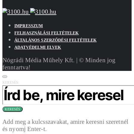
IMPRESSZUM
FELHASZNÁLÁSI FELTÉTELEK
ÁLTALÁNOS SZERZŐDÉSI FELTÉTELEK
ADATVÉDELMI ELVEK
Nógrádi Média Műhely Kft. | © Minden jog
fenntartva!
KERESÉS:
KERESÉS
Add meg a kulcsszavakat, amire keresni szeretnél
és nyomj Enter-t.