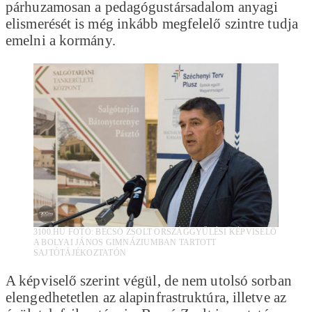
párhuzamosan a pedagógustársadalom anyagi
elismerését is még inkább megfelelő szintre tudja
emelni a kormány.
3100.HU FOTÓ: BECSÓ ZSOLT ORSZÁGGYŰLÉSI KÉPVISELŐ
A BOLYAI JÁNOS GIMNÁZIUMBAN TARTOTT
SAJTÓTÁJÉKOZTATÓN
A képviselő szerint végül, de nem utolsó sorban
elengedhetetlen az alapinfrastruktúra, illetve az