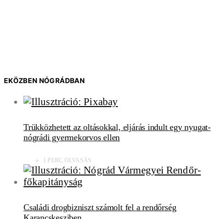
EKÖZBEN NÓGRÁDBAN
Trükközhetett az oltásokkal, eljárás indult egy nyugat-
nógrádi gyermekorvos ellen
1 PERC OLVASÁS
Családi drogbizniszt számolt fel a rendőrség
Karancskesziben