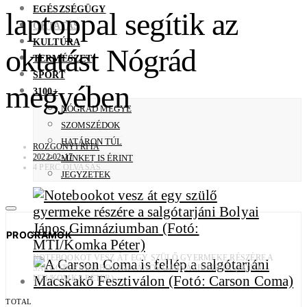
EGÉSZSÉGÜGY
laptoppal segítik az
OKTATÁS
KULTÚRA
oktatást Nógrád
TERMÉSZET
SPORT
megyében
3100+
NÓGRÁD MEGYE
SZOMSZÉDOK
HATÁRON TÚL
ROZGONYI RITA
2022-02-17
MINKET IS ÉRINT
4 PERC OLVASÁS
JEGYZETEK
PROGRAMOK
NOTEBOOKOT VESZ ÁT EGY SZÜLŐ GYERMEKE RÉSZÉRE A
SALGÓTARJÁNI BOLYAI JÁNOS GIMNÁZIUMBAN (FOTÓ:
MTI/KOMKA PÉTER)
TOTAL