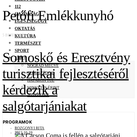
112
Petőfi Emlékkunyhó
GAZDASÁG
EGÉSZSÉGÜGY
OKTATÁS
5 BEJEGYZÉS
KULTÚRA
TERMÉSZET
SPORT
Somoskő és Eresztvény
3100+
NÓGRÁD MEGYE
turisztikai fejlesztéséről
SZOMSZÉDOK
HATÁRON TÚL
kérdezik a
MINKET IS ÉRINT
JEGYZETEK
salgótarjániakat
PROGRAMOK
ROZGONYI RITA
2023-10-19