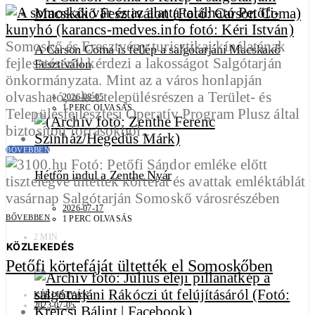
Somoskő és Eresztvény turisztikai kínálatának
A Carson Coma is fellép a salgótarjáni Macskakő
fejlesztéséről kérdezi a lakosságot Salgótarján
Fesztiválon
önkormányzata. Mint az a város honlapján
olvasható, a két településrészen a Terület- és
2026-08-05
1 PERC OLVASÁS
Településfejlesztési Operatív Program Plusz által
biztosított forrásokból…
BŐVEBBEN
Hétfőn indul a Zenthe Nyár
2026-07-17
BŐVEBBEN
1 PERC OLVASÁS
2 MIN
KÖZLEKEDÉS
Petőfi körtefáját ültették el Somoskőben
KÉRI ISTVÁN
2023-07-05