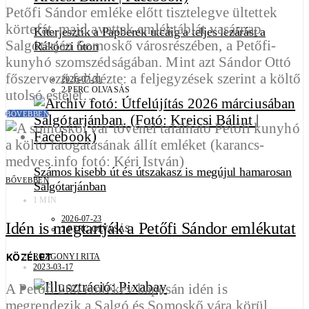
Petőfi Sándor emléke előtt tisztelegve ültettek
körtefát, majd avattak emléktáblát vasárnap
Kiterjesztik a Papberek utcáig a teljes lezárást a
Salgótarján Somoskő városrészében, a Petőfi-
Rákóczi úton
kunyhó szomszédságában. Mint azt Sándor Ottó
főszervező felidézte: a feljegyzések szerint a költő
2026-07-31
2 PERC OLVASÁS
utolsó estéjét…
BŐVEBBEN
Számos kisebb út és útszakasz is megújul hamarosan
BŐVEBBEN
Salgótarjánban
1 MIN
2026-07-23
Idén is megtartják a Petőfi Sándor emlékutat
2 PERC OLVASÁS
KÖZÉLET
ROZGONYI RITA
2023-03-17
A Petőfi 200 emlékév kapcsán idén is
megrendezik a Salgó és Somoskő vára körül