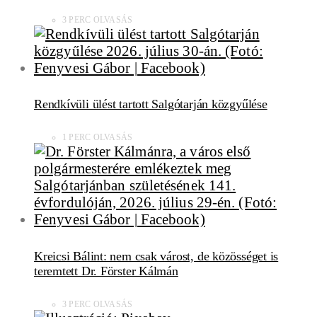
3 PERC OLVASÁS
Rendkívüli ülést tartott Salgótarján közgyűlése
1 PERC OLVASÁS
Kreicsi Bálint: nem csak várost, de közösséget is
teremtett Dr. Förster Kálmán
3 PERC OLVASÁS