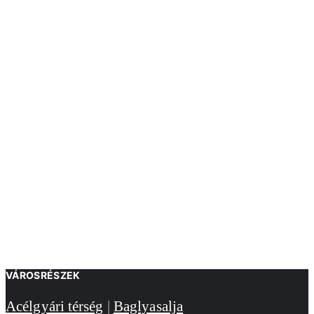
VÁROSRÉSZEK
Acélgyári térség
|
Baglyasalja