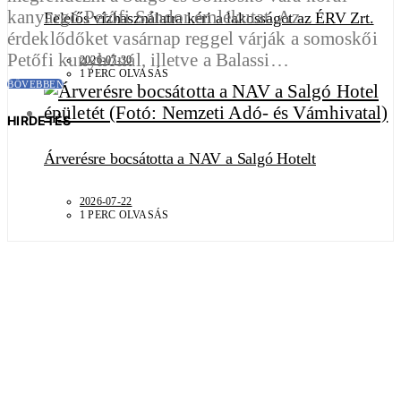
kanyargó Petőfi Sándor emlékutat. Az
Felelős vízhasználatra kéri a lakosságot az ÉRV Zrt.
érdeklődőket vasárnap reggel várják a somoskői
Petőfi kunyhónál, illetve a Balassi…
2026-07-30
1 PERC OLVASÁS
BŐVEBBEN
HIRDETÉS
Árverésre bocsátotta a NAV a Salgó Hotelt
2026-07-22
1 PERC OLVASÁS