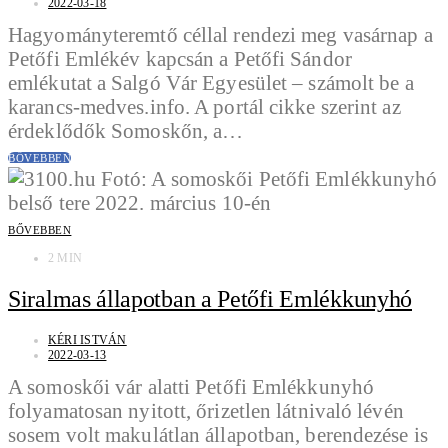
2022-03-18
Hagyományteremtő céllal rendezi meg vasárnap a
Petőfi Emlékév kapcsán a Petőfi Sándor
emlékutat a Salgó Vár Egyesület – számolt be a
karancs-medves.info. A portál cikke szerint az
érdeklődők Somoskőn, a…
BŐVEBBEN
BŐVEBBEN
2 MIN
Siralmas állapotban a Petőfi Emlékkunyhó
KÉRI ISTVÁN
2022-03-13
A somoskői vár alatti Petőfi Emlékkunyhó
folyamatosan nyitott, őrizetlen látnivaló lévén
sosem volt makulátlan állapotban, berendezése is