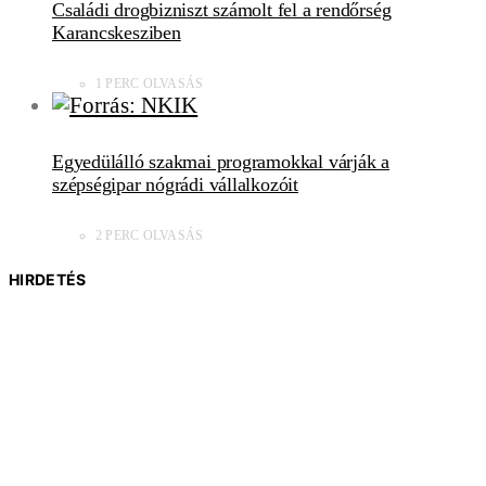
Családi drogbizniszt számolt fel a rendőrség
Karancskesziben
1 PERC OLVASÁS
Egyedülálló szakmai programokkal várják a
szépségipar nógrádi vállalkozóit
2 PERC OLVASÁS
HIRDETÉS