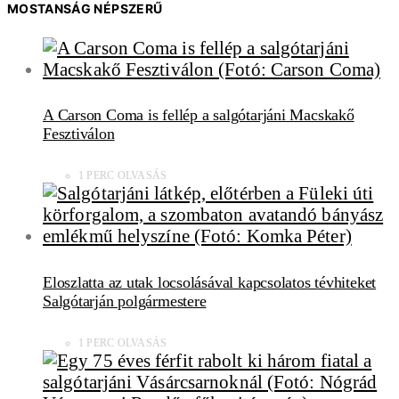
MOSTANSÁG NÉPSZERŰ
A Carson Coma is fellép a salgótarjáni Macskakő
Fesztiválon
1 PERC OLVASÁS
Eloszlatta az utak locsolásával kapcsolatos tévhiteket
Salgótarján polgármestere
1 PERC OLVASÁS