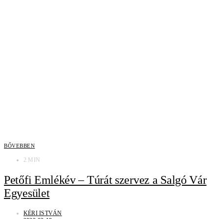
BŐVEBBEN
2 MIN
Petőfi Emlékév – Túrát szervez a Salgó Vár
Egyesület
KÉRI ISTVÁN