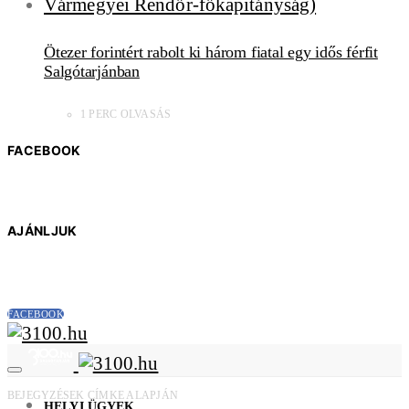
Ötezer forintért rabolt ki három fiatal egy idős férfit
Salgótarjánban
1 PERC OLVASÁS
FACEBOOK
AJÁNLJUK
FACEBOOK
BEJEGYZÉSEK CÍMKE ALAPJÁN
HELYI ÜGYEK