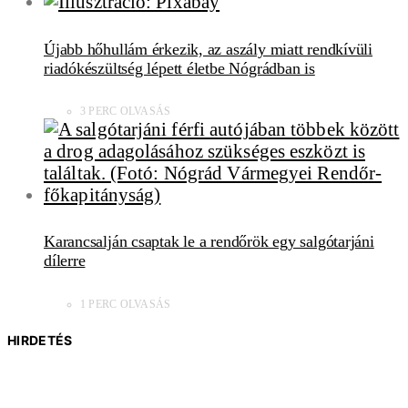
Újabb hőhullám érkezik, az aszály miatt rendkívüli
riadókészültség lépett életbe Nógrádban is
3 PERC OLVASÁS
Karancsalján csaptak le a rendőrök egy salgótarjáni
dílerre
1 PERC OLVASÁS
HIRDETÉS