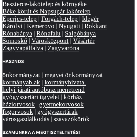
Beszterce-lakótelep és környéke
Béke körút és Napsugár lakótelep
Eperjes-telep
|
Forgách-telep
|
Idegér
Károlyi
|
Kemerovo
|
Nyugati
|
Rokkant
Rónabánya
|
Rónafalu
|
Salgóbánya
Somoskő
|
Városközpont
|
Vásártér
Zagyvapálfalva
|
Zagyvaróna
HASZNOS
önkormányzat
|
megyei önkormányzat
kormányablak
|
kormányhivatal
helyi járati autóbusz menetrend
gyógyszertári ügyelet
|
kórház
háziorvosok
|
gyermekorvosok
fogorvosok
|
gyógyszertárak
városgazdálkodás
|
szavazókörök
SZÁMUNKRA A MEGTISZTELTETÉS!