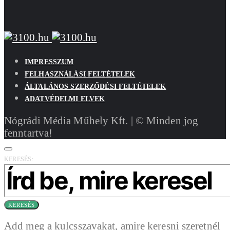
IMPRESSZUM
FELHASZNÁLÁSI FELTÉTELEK
ÁLTALÁNOS SZERZŐDÉSI FELTÉTELEK
ADATVÉDELMI ELVEK
Nógrádi Média Műhely Kft. | © Minden jog
fenntartva!
KERESÉS:
KERESÉS
Add meg a kulcsszavakat, amire keresni szeretnél