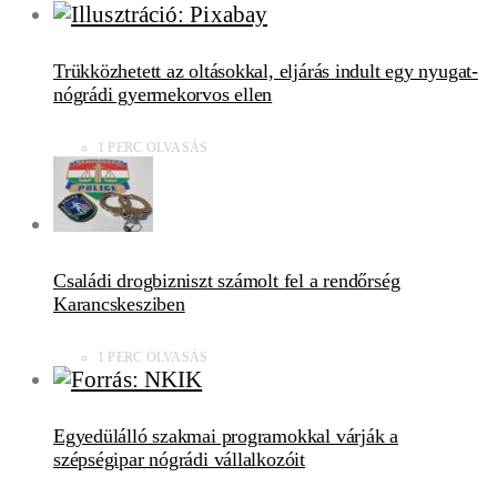
Trükközhetett az oltásokkal, eljárás indult egy nyugat-
nógrádi gyermekorvos ellen
1 PERC OLVASÁS
Családi drogbizniszt számolt fel a rendőrség
Karancskesziben
1 PERC OLVASÁS
Egyedülálló szakmai programokkal várják a
szépségipar nógrádi vállalkozóit