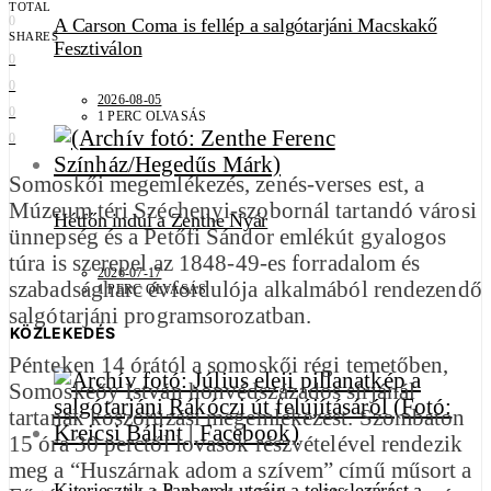
TOTAL
0
A Carson Coma is fellép a salgótarjáni Macskakő
SHARES
Fesztiválon
0
0
2026-08-05
0
1 PERC OLVASÁS
0
Somoskői megemlékezés, zenés-verses est, a
Múzeum téri Széchenyi-szobornál tartandó városi
Hétfőn indul a Zenthe Nyár
ünnepség és a Petőfi Sándor emlékút gyalogos
túra is szerepel az 1848-49-es forradalom és
2026-07-17
szabadságharc évfordulója alkalmából rendezendő
1 PERC OLVASÁS
salgótarjáni programsorozatban.
KÖZLEKEDÉS
Pénteken 14 órától a somoskői régi temetőben,
Somoskeőy István honvédszázados sírjánál
tartanak koszorúzási megemlékezést. Szombaton
15 óra 30 perctől lovasok részvételével rendezik
meg a “Huszárnak adom a szívem” című műsort a
Kiterjesztik a Papberek utcáig a teljes lezárást a