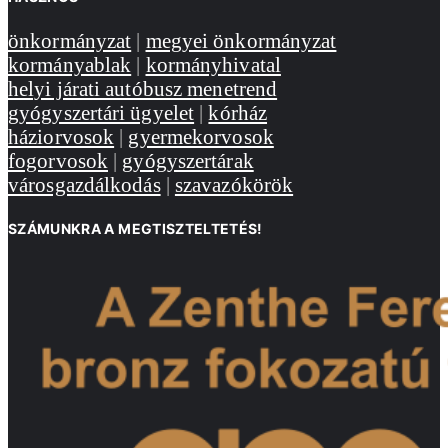
önkormányzat
|
megyei önkormányzat
kormányablak
|
kormányhivatal
helyi járati autóbusz menetrend
gyógyszertári ügyelet
|
kórház
háziorvosok
|
gyermekorvosok
fogorvosok
|
gyógyszertárak
városgazdálkodás
|
szavazókörök
SZÁMUNKRA A MEGTISZTELTETÉS!