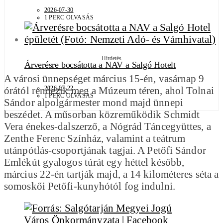
2026-07-30
1 PERC OLVASÁS
Hirdetés
Árverésre bocsátotta a NAV a Salgó Hotelt
A városi ünnepséget március 15-én, vasárnap 9
órától rendezik meg a Múzeum téren, ahol Tolnai
2026-07-22
1 PERC OLVASÁS
Sándor alpolgármester mond majd ünnepi
beszédet. A műsorban közreműködik Schmidt
Vera énekes-dalszerző, a Nógrád Táncegyüttes, a
Zenthe Ferenc Színház, valamint a teátrum
utánpótlás-csoportjának tagjai. A Petőfi Sándor
Emlékút gyalogos túrát egy héttel később,
március 22-én tartják majd, a 14 kilométeres séta a
somoskői Petőfi-kunyhótól fog indulni.