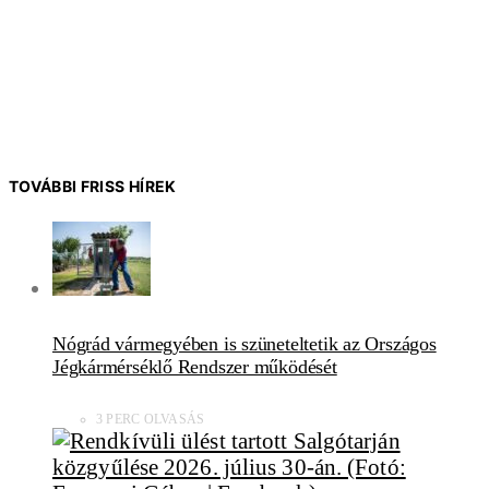
TOVÁBBI FRISS HÍREK
Nógrád vármegyében is szüneteltetik az Országos
Jégkármérséklő Rendszer működését
3 PERC OLVASÁS