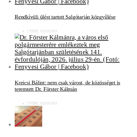
Rendkívüli ülést tartott Salgótarján közgyűlése
1 PERC OLVASÁS
Kreicsi Bálint: nem csak várost, de közösséget is
teremtett Dr. Förster Kálmán
3 PERC OLVASÁS