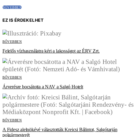
BŐVEBBEN
EZ IS ÉRDEKELHET
BŐVEBBEN
Felelős vízhasználatra kéri a lakosságot az ÉRV Zrt.
BŐVEBBEN
Árverésre bocsátotta a NAV a Salgó Hotelt
BŐVEBBEN
A Fidesz alelnökévé választották Kreicsi Bálintot, Salgótarján
polgármesterét