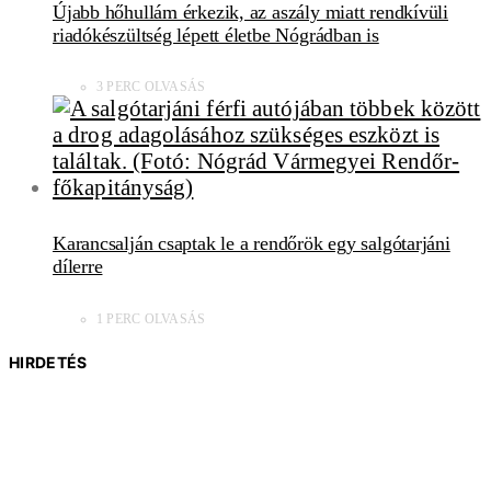
Újabb hőhullám érkezik, az aszály miatt rendkívüli
riadókészültség lépett életbe Nógrádban is
3 PERC OLVASÁS
Karancsalján csaptak le a rendőrök egy salgótarjáni
dílerre
1 PERC OLVASÁS
HIRDETÉS