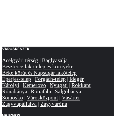
VÁROSRÉSZEK
Acélgyári térség
|
Baglyasalja
Beszterce-lakótelep és környéke
Béke körút és Napsugár lakótelep
Eperjes-telep
|
Forgách-telep
|
Idegér
Károlyi
|
Kemerovo
|
Nyugati
|
Rokkant
Rónabánya
|
Rónafalu
|
Salgóbánya
Somoskő
|
Városközpont
|
Vásártér
Zagyvapálfalva
|
Zagyvaróna
HASZNOS