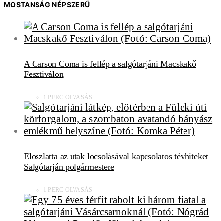
MOSTANSÁG NÉPSZERŰ
A Carson Coma is fellép a salgótarjáni Macskakő
Fesztiválon
1 PERC OLVASÁS
Eloszlatta az utak locsolásával kapcsolatos tévhiteket
Salgótarján polgármestere
1 PERC OLVASÁS