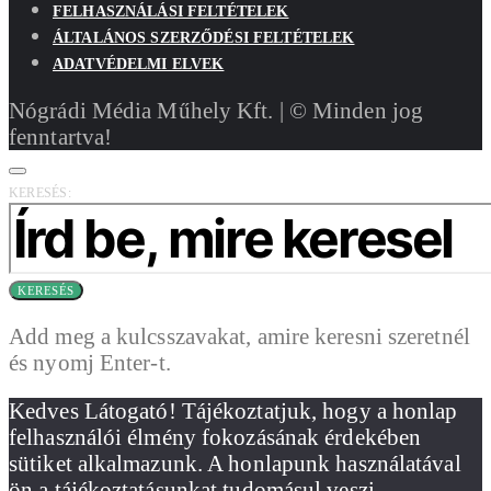
FELHASZNÁLÁSI FELTÉTELEK
ÁLTALÁNOS SZERZŐDÉSI FELTÉTELEK
ADATVÉDELMI ELVEK
Nógrádi Média Műhely Kft. | © Minden jog
fenntartva!
KERESÉS:
KERESÉS
Add meg a kulcsszavakat, amire keresni szeretnél
és nyomj Enter-t.
Kedves Látogató! Tájékoztatjuk, hogy a honlap
felhasználói élmény fokozásának érdekében
sütiket alkalmazunk. A honlapunk használatával
ön a tájékoztatásunkat tudomásul veszi.