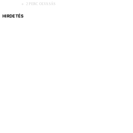
2 PERC OLVASÁS
HIRDETÉS