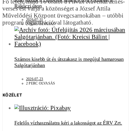
Fő téren, majd 16 órától a Pilvax Kávéház zenés-
Rákóczi úton
verses est várja a közönséget a József Attila
Művelődési Központ üvegcsarnokában – utóbbi
2026-07-31
program regisztrációval látogatható.
2 PERC OLVASÁS
Számos kisebb út és útszakasz is megújul hamarosan
Salgótarjánban
2026-07-23
2 PERC OLVASÁS
KÖZÉLET
Felelős vízhasználatra kéri a lakosságot az ÉRV Zrt.