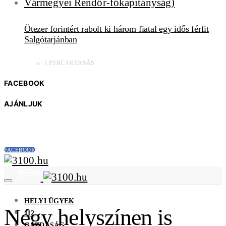
Ötezer forintért rabolt ki három fiatal egy idős férfit
Salgótarjánban
1 PERC OLVASÁS
FACEBOOK
AJÁNLJUK
FACEBOOK
HELYI ÜGYEK
Négy helyszínen is
112
GAZDASÁG