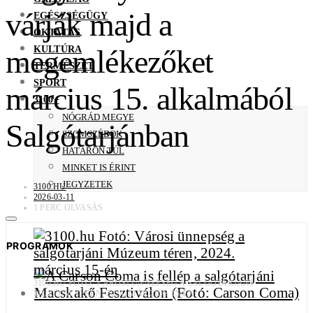
várják majd a
EGÉSZSÉGÜGY
OKTATÁS
KULTÚRA
megemlékezőket
TERMÉSZET
SPORT
március 15. alkalmából
3100+
NÓGRÁD MEGYE
Salgótarjánban
SZOMSZÉDOK
HATÁRON TÚL
MINKET IS ÉRINT
JEGYZETEK
3100.HU
2026-03-11
1 PERC OLVASÁS
PROGRAMOK
3100.HU FOTÓ: VÁROSI ÜNNEPSÉG A SALGÓTARJÁNI
MÚZEUM TÉREN, 2024. MÁRCIUS 15-ÉN