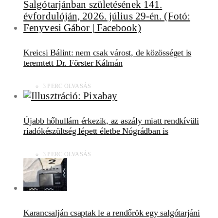
Kreicsi Bálint: nem csak várost, de közösséget is
teremtett Dr. Förster Kálmán
3 PERC OLVASÁS
Újabb hőhullám érkezik, az aszály miatt rendkívüli
riadókészültség lépett életbe Nógrádban is
3 PERC OLVASÁS
Karancsalján csaptak le a rendőrök egy salgótarjáni