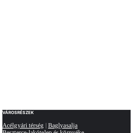
VÁROSRÉSZEK
Acélgyári térség
|
Baglyasalja
Beszterce-lakótelep és környéke