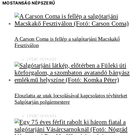
MOSTANSÁG NÉPSZERŰ
A Carson Coma is fellép a salgótarjáni Macskakő
Fesztiválon
1 PERC OLVASÁS
Eloszlatta az utak locsolásával kapcsolatos tévhiteket
Salgótarján polgármestere
1 PERC OLVASÁS