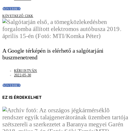
BŐVEBBEN
KÖVETKEZŐ CIKK
A Google térképén is elérhető a salgótarjáni
buszmenetrend
KÉRI ISTVÁN
2022-05-30
BŐVEBBEN
EZ IS ÉRDEKELHET