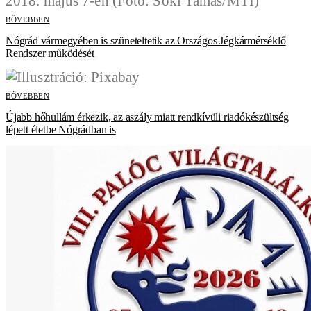
BŐVEBBEN
Nógrád vármegyében is szüneteltetik az Országos Jégkármérséklő
Rendszer működését
BŐVEBBEN
Újabb hőhullám érkezik, az aszály miatt rendkívüli riadókészültség
lépett életbe Nógrádban is