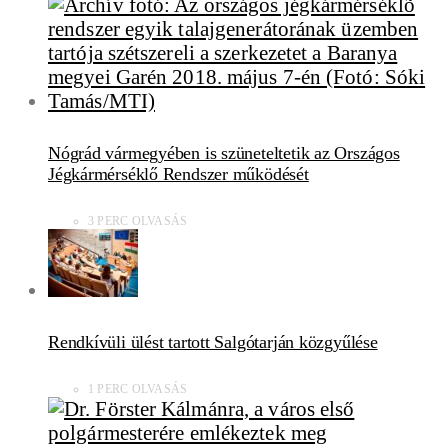
Nógrád vármegyében is szüneteltetik az Országos
Jégkármérséklő Rendszer működését
3 PERC OLVASÁS
Rendkívüli ülést tartott Salgótarján közgyűlése
1 PERC OLVASÁS