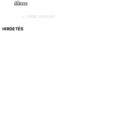
dílerre
1 PERC OLVASÁS
HIRDETÉS