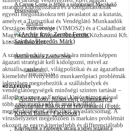
A Carson Coma is fellép a salgótarjáni Macskakő
stratégia kidolgozására és a szolgáltatóknak
Fesztiválon
egyedi megoldásokra tett javaslatot az a kutatás,
amelyet a Turisztikai és Vendéglátó Munkaadók
2026-08-05
Országos Szövetsége (VIMOSZ) és a Családbarát
1 PERC OLVASÁS
Magyarország Központ Nonprofit Közhasznú Kft.
közösen készített.
A szakemberhiány orvoslására mindenképpen
Hétfőn indul a Zenthe Nyár
ágazati stratégiát kell kidolgozni, mivel az
aktuális gazdasági, világpolitikai és az ágazatban
2026-07-17
1 PERC OLVASÁS
kiemelten érvényesülő munkaerőpiaci problémák
jelentősen megnehezítik a szálláshelyek és
KÖZLEKEDÉS
vendéglátóegységek minőségi szinten tartását –
állapította meg az Európai Uniós támogatással
több száz munkaadó és munkavállaló
megkérdezésével elkészített javaslatcsomag. A
vírushelyzetet megelőzően is markáns problémát
okozott az egyre kiterjedtebb és differenciáltabb
Kiterjesztik a Papberek utcáig a teljes lezárást a