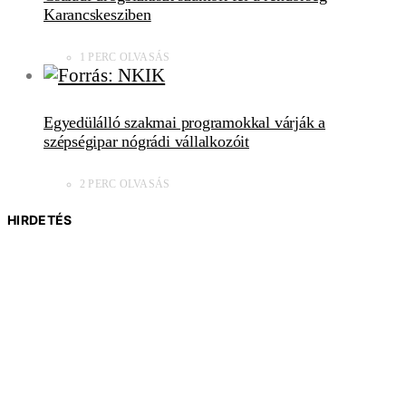
Karancskesziben
1 PERC OLVASÁS
Egyedülálló szakmai programokkal várják a
szépségipar nógrádi vállalkozóit
2 PERC OLVASÁS
HIRDETÉS