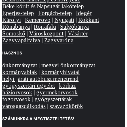
Béke körút és Napsugár lakótelep
Eperjes-telep
|
Forgách-telep
|
Idegér
Károlyi
|
Kemerovo
|
Nyugati
|
Rokkant
Rónabánya
|
Rónafalu
|
Salgóbánya
Somoskő
|
Városközpont
|
Vásártér
Zagyvapálfalva
|
Zagyvaróna
HASZNOS
önkormányzat
|
megyei önkormányzat
kormányablak
|
kormányhivatal
helyi járati autóbusz menetrend
gyógyszertári ügyelet
|
kórház
háziorvosok
|
gyermekorvosok
fogorvosok
|
gyógyszertárak
városgazdálkodás
|
szavazókörök
SZÁMUNKRA A MEGTISZTELTETÉS!