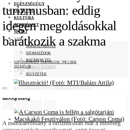
EGÉSZSÉGÜGY
turizmusban: eddig
OKTATÁS
KULTÚRA
idegen megoldásokkal
TERMÉSZET
SPORT
barátkozik a szakma
3100+
NÓGRÁD MEGYE
SZOMSZÉDOK
HATÁRON TÚL
SZPONZORÁLT TARTALOM / PR CIKK
2022-05-30
MINKET IS ÉRINT
4 PERC OLVASÁS
JEGYZETEK
ILLUSZTRÁCIÓ! (FOTÓ: MTI/BALÁZS ATTILA)
PROGRAMOK
A munkaerőhiány a turizmusban már a minőség
szinten tartását veszélyezteti, ezért ágazati