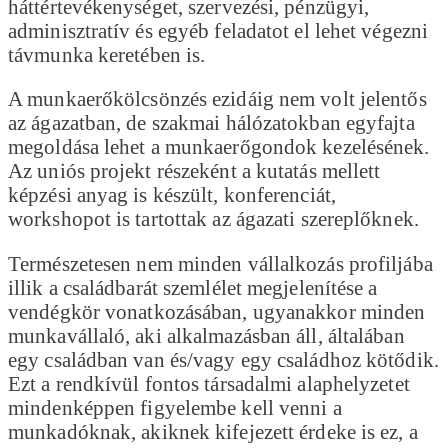
háttértevékenységet, szervezési, pénzügyi,
adminisztratív és egyéb feladatot el lehet végezni
távmunka keretében is.
A munkaerőkölcsönzés ezidáig nem volt jelentős
az ágazatban, de szakmai hálózatokban egyfajta
megoldása lehet a munkaerőgondok kezelésének.
Az uniós projekt részeként a kutatás mellett
képzési anyag is készült, konferenciát,
workshopot is tartottak az ágazati szereplőknek.
Természetesen nem minden vállalkozás profiljába
illik a családbarát szemlélet megjelenítése a
vendégkör vonatkozásában, ugyanakkor minden
munkavállaló, aki alkalmazásban áll, általában
egy családban van és/vagy egy családhoz kötődik.
Ezt a rendkívül fontos társadalmi alaphelyzetet
mindenképpen figyelembe kell venni a
munkadóknak, akiknek kifejezett érdeke is ez, a