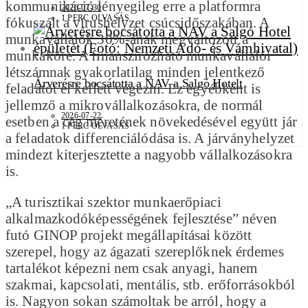
kommunikáció lényegileg erre a platformra
2026-07-30
1 PERC OLVASÁS
fókuszált a vírushelyzet csúcsidőszakában. A
munkavállalók 30%-ának megváltozott a
munkaköre. A finanszírozható munkavállalói
létszámnak gyakorlatilag minden jelentkező
Árverésre bocsátotta a NAV a Salgó Hotelt
feladatot el kellett végezni. Ez egyébként is
jellemző a mikrovállalkozásokra, de normál
2026-07-22
esetben a cég méretének növekedésével együtt jár
1 PERC OLVASÁS
a feladatok differenciálódása is. A járványhelyzet
mindezt kiterjesztette a nagyobb vállalkozásokra
is.
„A turisztikai szektor munkaerőpiaci
alkalmazkodóképességének fejlesztése” néven
futó GINOP projekt megállapításai között
szerepel, hogy az ágazati szereplőknek érdemes
tartalékot képezni nem csak anyagi, hanem
szakmai, kapcsolati, mentális, stb. erőforrásokból
is. Nagyon sokan számoltak be arról, hogy a