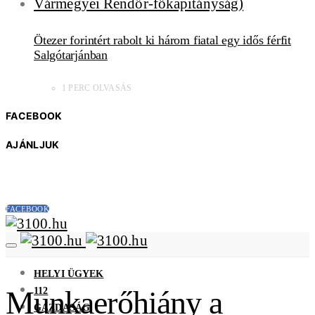
Ötezer forintért rabolt ki három fiatal egy idős férfit
Salgótarjánban
1 PERC OLVASÁS
FACEBOOK
AJÁNLJUK
FACEBOOK
HELYI ÜGYEK
112
Munkaerőhiány a
GAZDASÁG