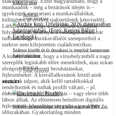
szakemberhiány. Ezzel magyarázható, hogy a
Rákóczi úton
munkaadók – még a bezárások idején is –
igyekeztek megtartani a munkavállalókat,
2026-07-31
különösen az értékes szakterületek képviselőit.
2 PERC OLVASÁS
Látható trend, hogy a családbarát szemlélet
folyamatosan teret nyer a vendéglátásban, bár
tudható, hogy munkavállalói szempontból a
szektor nem kifejezetten családcentrikus.
Számos kisebb út és útszakasz is megújul hamarosan
Salgótarjánban
A kutatás rámutat, hogy a vírushelyzetből a nagy
szereplők leginkább előre menekültek, azaz sokan
elvégezték a tervezett beruházásokat,
2026-07-23
2 PERC OLVASÁS
fejlesztéseket. A kisvállalkozások közül azok
maradtak talpon, akik kellő tartalékokkal
KÖZÉLET
rendelkeztek és tudtak profilt váltani, – pl.
élelmiszer, készétel kiszállítás – vagy eleve több
lábon álltak. Az előzetesen beindított digitális
fejlesztések jelentősége megnőtt a pandémia
Felelős vízhasználatra kéri a lakosságot az ÉRV Zrt.
időszakában. Gyakorlatilag minden