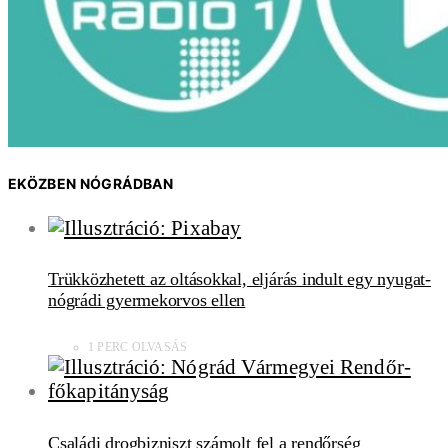
EKÖZBEN NÓGRÁDBAN
Trükközhetett az oltásokkal, eljárás indult egy nyugat-
nógrádi gyermekorvos ellen
1 PERC OLVASÁS
Családi drogbizniszt számolt fel a rendőrség