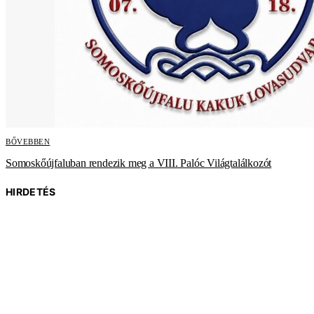
BŐVEBBEN
Somoskőújfaluban rendezik meg a VIII. Palóc Világtalálkozót
HIRDETÉS