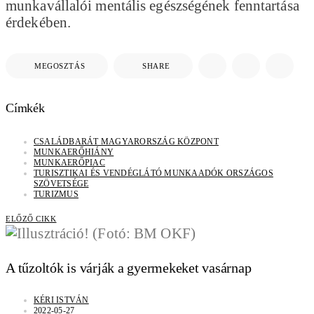
munkavállalói mentális egészségének fenntartása
érdekében.
MEGOSZTÁS
SHARE
Címkék
CSALÁDBARÁT MAGYARORSZÁG KÖZPONT
MUNKAERŐHIÁNY
MUNKAERŐPIAC
TURISZTIKAI ÉS VENDÉGLÁTÓ MUNKAADÓK ORSZÁGOS
SZÖVETSÉGE
TURIZMUS
ELŐZŐ CIKK
A tűzoltók is várják a gyermekeket vasárnap
KÉRI ISTVÁN
2022-05-27