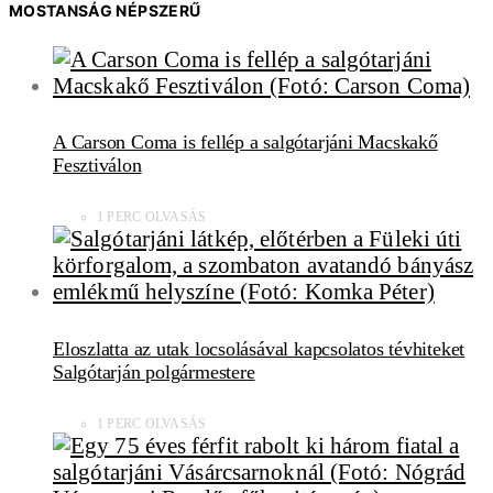
MOSTANSÁG NÉPSZERŰ
A Carson Coma is fellép a salgótarjáni Macskakő
Fesztiválon
1 PERC OLVASÁS
Eloszlatta az utak locsolásával kapcsolatos tévhiteket
Salgótarján polgármestere
1 PERC OLVASÁS