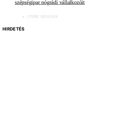
szépségipar nógrádi vállalkozóit
2 PERC OLVASÁS
HIRDETÉS