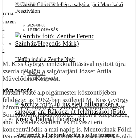
A Carson Coma is fellép a salgótarjáni Macskakő
MŰVELŐDÉSI KÖZPONT
Fesztiválon
TOTAL
0
SHARES
2026-08-05
0
1 PERC OLVASÁS
0
0
0
Hétfőn indul a Zenthe Nyár
M. Kiss György emlékkiállításával nyitott újra
szerda délelőtt a salgótarjáni József Attila
2026-07-17
Művelődési Központ.
1 PERC OLVASÁS
KÖZLEKEDÉS
Huszár Máté alpolgármester köszöntőjében
felidézte: az 1962-ben született M. Kiss György
három éve hunyt el, életének nagyobbik részét
Somoskőújfaluban töltötte – azon a településen,
ahol kivételes szellemi és művészi erő
koncentrálódik a mai napig is. Mentorának Földi
Kiterjesztik a Papberek utcáig a teljes lezárást a
Péter festőművészt tartotta, aki tanárként, később