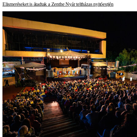
Elismeréseket is átadtak a Zenthe Nyár teltházas nyitóestjén