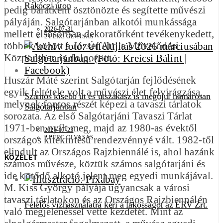
Rákóczi úton
pedig barátként ösztönözte és segítette művészi
pályáján. Salgótarjánban alkotói munkássága
2026-07-31
mellett elsősorban dekoratőrként tevékenykedett,
2 PERC OLVASÁS
többek között a József Attila Művelődési
Központban is dolgozott.
Huszár Máté szerint Salgótarján fejlődésének
egyik feltétele volt a művészi élet felvirágzása,
Számos kisebb út és útszakasz is megújul hamarosan
melynek fontos részét képezi a tavaszi tárlatok
Salgótarjánban
sorozata. Az első Salgótarjáni Tavaszi Tárlat
1971-ben nyílt meg, majd az 1980-as évektől
2026-07-23
országos kitekintésű rendezvénnyé vált. 1982-től
2 PERC OLVASÁS
elindult az Országos Rajzbiennálé is, ahol hazánk
KÖZÉLET
számos művésze, köztük számos salgótarjáni és
ide kötődő alkotó jelent meg egyedi munkájával.
M. Kiss György pályája ugyancsak a városi
tavaszi tárlatokon és az Országos Rajzbiennálén
Felelős vízhasználatra kéri a lakosságot az ÉRV Zrt.
való megjelenéssel vette kezdetét. Mint az