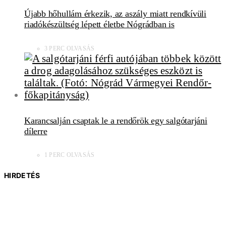
Újabb hőhullám érkezik, az aszály miatt rendkívüli
riadókészültség lépett életbe Nógrádban is
3 PERC OLVASÁS
Karancsalján csaptak le a rendőrök egy salgótarjáni
dílerre
1 PERC OLVASÁS
HIRDETÉS