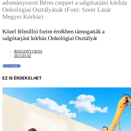
Közel félmillió forint értékben támogatták a
salgótarjáni kórház Onkológiai Osztályát
ROZGONYI RITA
2023-03-02
BŐVEBBEN
EZ IS ÉRDEKELHET