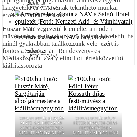
alpolgármester fogalmazott, a művész egyedi
2026-07-30
hangvételű és virtuóznak tekinthető munkái
1 PERC OLVASÁS
érzékeny önvallomások.
Huszár Máté végezetül kiemelte: a modern
művészethez csak akkor kerülhetünk közelebb, ha
Árverésre bocsátotta a NAV a Salgó Hotelt
minél gyakrabban találkozzunk vele, ezért is
fontos a Salgótarjáni Rendezvény- és
2026-07-22
1 PERC OLVASÁS
Médiaközpont tavaly elindított értékközvetítő
kiállítássorozta.
3100.HU FOTÓ: HUSZÁR
3100.HU FOTÓ: FÖLDI
MÁTÉ, SALGÓTARJÁN
PÉTER KOSSUTH-DÍJAS
ALPOLGÁRMESTERE A
FESTŐMŰVÉSZ A
KIÁLLÍTÁSMEGNYITÓN
KIÁLLÍTÁSMEGNYITÓN