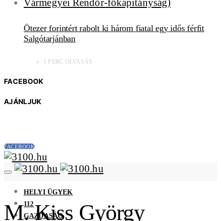
Ötezer forintért rabolt ki három fiatal egy idős férfit
Salgótarjánban
1 PERC OLVASÁS
FACEBOOK
AJÁNLJUK
FACEBOOK
HELYI ÜGYEK
112
M. Kiss György
GAZDASÁG