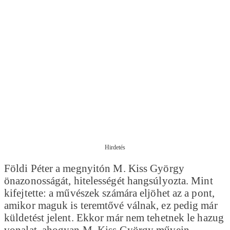
Hirdetés
Földi Péter a megnyitón M. Kiss György
önazonosságát, hitelességét hangsúlyozta. Mint
kifejtette: a művészek számára eljöhet az a pont,
amikor maguk is teremtővé válnak, ez pedig már
küldetést jelent. Ekkor már nem tehetnek le hazug
vonalat, ahogyan M. Kiss György művein