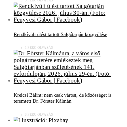
3 PERC OLVASÁS
Rendkívüli ülést tartott Salgótarján közgyűlése
1 PERC OLVASÁS
Kreicsi Bálint: nem csak várost, de közösséget is
teremtett Dr. Förster Kálmán
3 PERC OLVASÁS