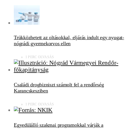
Trükközhetett az oltásokkal, eljárás indult egy nyugat-
nógrádi gyermekorvos ellen
1 PERC OLVASÁS
Családi drogbizniszt számolt fel a rendőrség
Karancskesziben
1 PERC OLVASÁS
Egyedülálló szakmai programokkal várják a