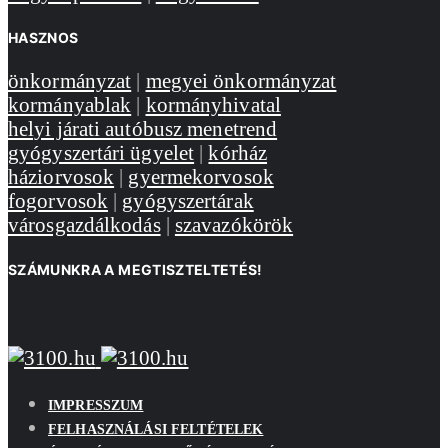
HASZNOS
önkormányzat
|
megyei önkormányzat
kormányablak
|
kormányhivatal
helyi járati autóbusz menetrend
gyógyszertári ügyelet
|
kórház
háziorvosok
|
gyermekorvosok
fogorvosok
|
gyógyszertárak
városgazdálkodás
|
szavazókörök
SZÁMUNKRA A MEGTISZTELTETÉS!
IMPRESSZUM
FELHASZNÁLÁSI FELTÉTELEK