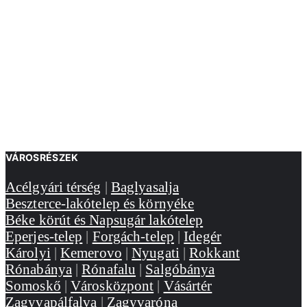
VÁROSRÉSZEK
Acélgyári térség
|
Baglyasalja
Beszterce-lakótelep és környéke
Béke körút és Napsugár lakótelep
Eperjes-telep
|
Forgách-telep
|
Idegér
Károlyi
|
Kemerovo
|
Nyugati
|
Rokkant
Rónabánya
|
Rónafalu
|
Salgóbánya
Somoskő
|
Városközpont
|
Vásártér
Zagyvapálfalva
|
Zagyvaróna