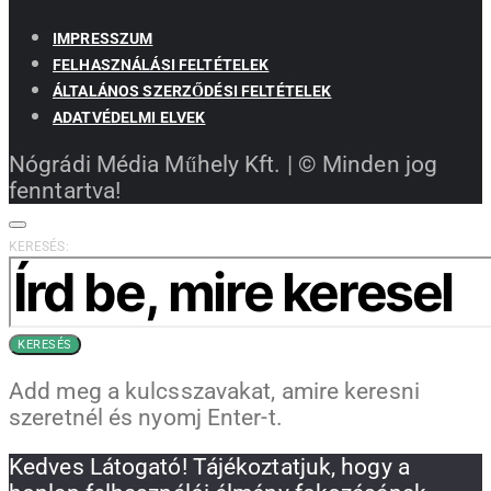
IMPRESSZUM
FELHASZNÁLÁSI FELTÉTELEK
ÁLTALÁNOS SZERZŐDÉSI FELTÉTELEK
ADATVÉDELMI ELVEK
Nógrádi Média Műhely Kft. | © Minden jog
fenntartva!
KERESÉS:
KERESÉS
Add meg a kulcsszavakat, amire keresni
szeretnél és nyomj Enter-t.
Kedves Látogató! Tájékoztatjuk, hogy a