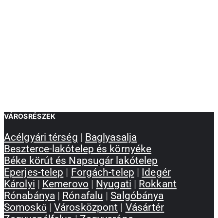
VÁROSRÉSZEK
Acélgyári térség
|
Baglyasalja
Beszterce-lakótelep és környéke
Béke körút és Napsugár lakótelep
Eperjes-telep
|
Forgách-telep
|
Idegér
Károlyi
|
Kemerovo
|
Nyugati
|
Rokkant
Rónabánya
|
Rónafalu
|
Salgóbánya
Somoskő
|
Városközpont
|
Vásártér