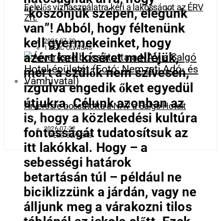
Felelős vízhasználatra kéri a lakosságot az ÉRV
“köszönjük szépen, elegünk
Zrt.
van”! Abból, hogy féltenünk
kell gyermekeinket, hogy
2026-07-30
1 PERC OLVASÁS
azért kell kíséret melléjük,
mert a szülők nem szívesen,
izgulva engedik őket egyedül
útjukra. Célunk azonban az
Árverésre bocsátotta a NAV a Salgó Hotelt
is, hogy a közlekedési kultúra
2026-07-22
fontosságát tudatosítsuk az
1 PERC OLVASÁS
itt lakókkal. Hogy – a
sebességi határok
betartásán túl – például ne
biciklizzünk a járdán, vagy ne
álljunk meg a várakozni tilos