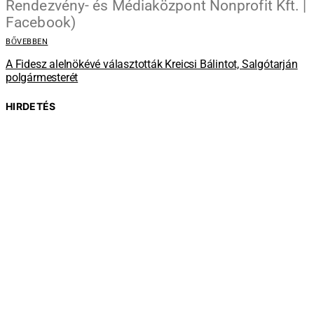
BŐVEBBEN
A Fidesz alelnökévé választották Kreicsi Bálintot, Salgótarján
polgármesterét
HIRDETÉS