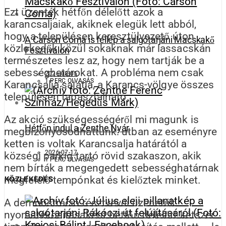
Ezt üzenték hétfőn délelőtt azok a
karancsaljaiak, akiknek elegük lett abból,
hogy a településen keresztülvezető úton
A Carson Coma is fellép a salgótarjáni Macskakő
közlekedők közül sokaknak már lassacskán
Fesztiválon
természetes lesz az, hogy nem tartják be a
sebességhatárokat. A probléma nem csak
2026-08-05
1 PERC OLVASÁS
Karancsalja sajátja, a Karancs-völgye összes
településén tapasztalható.
Az akció szükségességéről mi magunk is
Hétfőn indul a Zenthe Nyár
megbizonyosodhattunk: útban az eseményre
ketten is voltak Karancsalja határától a
2026-07-17
községi parkig tartó rövid szakaszon, akik
1 PERC OLVASÁS
nem bírták a megengedett sebességhatárnak
megfelelő tempónkat és kielőztek minket.
KÖZLEKEDÉS
A demonstráció résztvevői üzenetük
nyomatékosításaként hétfőn délelőtt kétszer