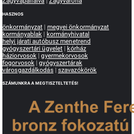
Zagyvapálfalva
|
Zagyvaróna
HASZNOS
önkormányzat
|
megyei önkormányzat
kormányablak
|
kormányhivatal
helyi járati autóbusz menetrend
gyógyszertári ügyelet
|
kórház
háziorvosok
|
gyermekorvosok
fogorvosok
|
gyógyszertárak
városgazdálkodás
|
szavazókörök
SZÁMUNKRA A MEGTISZTELTETÉS!