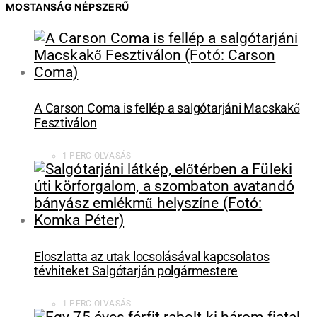
MOSTANSÁG NÉPSZERŰ
A Carson Coma is fellép a salgótarjáni Macskakő
Fesztiválon
1 PERC OLVASÁS
Eloszlatta az utak locsolásával kapcsolatos
tévhiteket Salgótarján polgármestere
1 PERC OLVASÁS