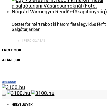
Ötezer forintért rabolt ki három fiatal egy idős férfit
Salgótarjánban
1 PERC OLVASÁS
FACEBOOK
AJÁNLJUK
FACEBOOK
HELYI ÜGYEK