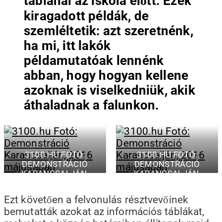
táblánál az iskola előtt. Ezek
kiragadott példák, de
szemléltetik: azt szeretnénk,
ha mi, itt lakók
példamutatóak lennénk
abban, hogy hogyan kellene
azoknak is viselkedniük, akik
áthaladnak a falunkon.
3100.HU FOTÓ:
3100.HU FOTÓ:
DEMONSTRÁCIÓ
DEMONSTRÁCIÓ
KARANCSALJÁN,
KARANCSALJÁN,
2016 MÁJUSÁBAN
2016 MÁJUSÁBAN
Ezt követően a felvonulás résztvevőinek
bemutatták azokat az információs táblákat,