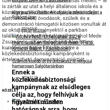
tizenöt percre – rendőri biztosítás mellett – le
is zárták az utat a helyi általános iskola és a
községi park között. A teljes lezárás ideje
Kiterjesztik a Papberek utcáig a teljes lezárást a
Rákóczi úton
alatt iskolások, óvodások, szüleik és a
demonstráció támogatói közösen vonultak át
2026-07-31
az oktatási intézményektől a parkban
2 PERC OLVASÁS
található szabadtéri színpadhoz, ahol Mede
Zsuzsanna, a Karancsaljáért Alapítvány
kuratóriumi tagja foglalta össze a
közlekedésbiztonsági kampányként is
értelmezhető demonstráció miértjét.
Számos kisebb út és útszakasz is megújul
hamarosan Salgótarjánban
Ennek a
2026-07-23
közlekedésbiztonsági
2 PERC OLVASÁS
kampánynak az elsődleges
KÖZÉLET
célja az, hogy felhívjuk a
figyelmét minden
hatóságnak arra, hogy