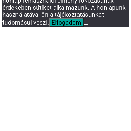
honlap felhasználói élmény fokozásának
érdekében sütiket alkalmazunk. A honlapunk
használatával ön a tájékoztatásunkat
tudomásul veszi.
Elfogadom