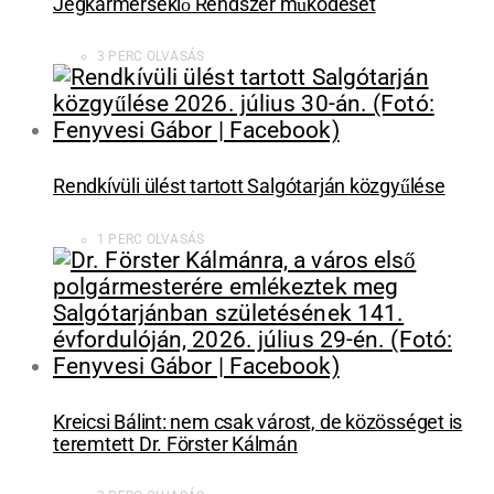
Jégkármérséklő Rendszer működését
3 PERC OLVASÁS
Rendkívüli ülést tartott Salgótarján közgyűlése
1 PERC OLVASÁS
Kreicsi Bálint: nem csak várost, de közösséget is
teremtett Dr. Förster Kálmán