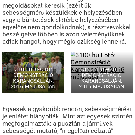
megoldásokat keresik (ezért ők
sebességmérő készülékek elhelyezésében
vagy a büntetések előtérbe helyezésében
egyelőre nem gondolkodnak), a résztvevőkkel
beszélgetve többen is azon véleményüknek
adtak hangot, hogy mégis szükség lenne rá.
3100.HU FOTÓ:
3100.HU FOTÓ:
DEMONSTRÁCIÓ
DEMONSTRÁCIÓ
KARANCSALJÁN,
KARANCSALJÁN,
2016 MÁJUSÁBAN
2016 MÁJUSÁBAN
Egyesek a gyakoribb rendőri, sebességmérési
jelenlétet hiányolták. Mint azt egyesek szintén
megfogalmazták: a pusztán a járművek
sebességét mutató, “megelőző célzatú”