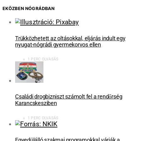
EKÖZBEN NÓGRÁDBAN
Trükközhetett az oltásokkal, eljárás indult egy
nyugat-nógrádi gyermekorvos ellen
1 PERC OLVASÁS
Családi drogbizniszt számolt fel a rendőrség
Karancskesziben
1 PERC OLVASÁS
Egyedülálló szakmai programokkal várják a