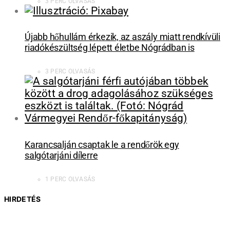
3 PERC OLVASÁS
Újabb hőhullám érkezik, az aszály miatt rendkívüli
riadókészültség lépett életbe Nógrádban is
3 PERC OLVASÁS
Karancsalján csaptak le a rendőrök egy
salgótarjáni dílerre
1 PERC OLVASÁS
HIRDETÉS