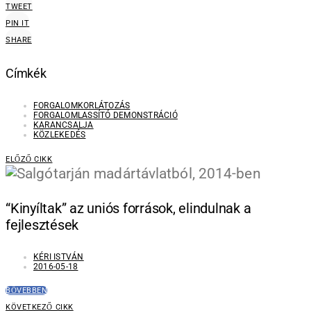
TWEET
PIN IT
SHARE
Címkék
FORGALOMKORLÁTOZÁS
FORGALOMLASSÍTÓ DEMONSTRÁCIÓ
KARANCSALJA
KÖZLEKEDÉS
ELŐZŐ CIKK
“Kinyíltak” az uniós források, elindulnak a
fejlesztések
KÉRI ISTVÁN
2016-05-18
BŐVEBBEN
KÖVETKEZŐ CIKK