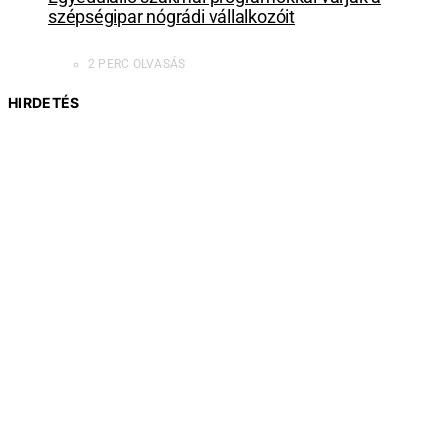
szépségipar nógrádi vállalkozóit
2 PERC OLVASÁS
HIRDETÉS