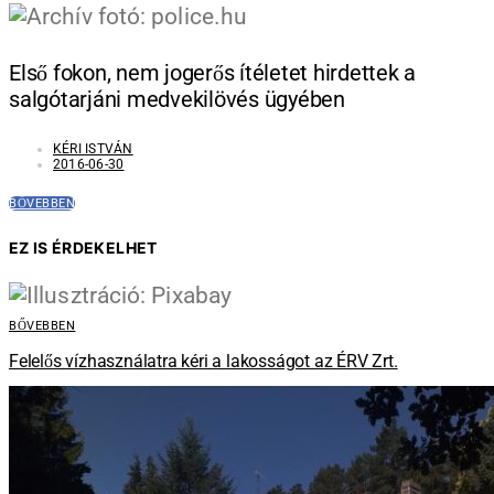
Első fokon, nem jogerős ítéletet hirdettek a
salgótarjáni medvekilövés ügyében
KÉRI ISTVÁN
2016-06-30
BŐVEBBEN
EZ IS ÉRDEKELHET
BŐVEBBEN
Felelős vízhasználatra kéri a lakosságot az ÉRV Zrt.