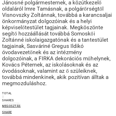
Jánosné polgármesternek, a közútkezelő
oldaláról Imre Tamásnak, a polgárőrségtől
Visnovszky Zoltánnak, továbbá a karancsaljai
önkormányzat dolgozóinak és a helyi
képviselőtestület tagjainak. Megköszönte
segítő hozzáállását továbbá Somoskői
Zoltánné iskolaigazgatónak és a tantestület
tagjainak, Sasváriné Gregus Ildikó
óvodavezetőnek és az intézmény
dolgozóinak, a FIRKA dekorációs műhelynek,
Kovács Péternek, az iskolásoknak és az
óvodásoknak, valamint az ő szüleiknek,
továbbá mindenkinek, akik pozitívan álltak a
megmozduláshoz.
TOTAL
0
SHARES
MEGOSZTÁS
SHARE