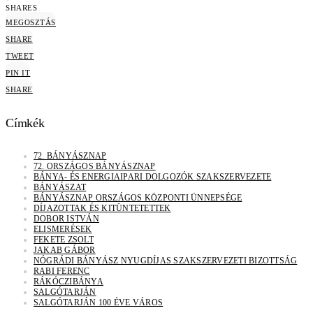
SHARES
MEGOSZTÁS
SHARE
TWEET
PIN IT
SHARE
Címkék
72. BÁNYÁSZNAP
72. ORSZÁGOS BÁNYÁSZNAP
BÁNYA- ÉS ENERGIAIPARI DOLGOZÓK SZAKSZERVEZETE
BÁNYÁSZAT
BÁNYÁSZNAP ORSZÁGOS KÖZPONTI ÜNNEPSÉGE
DÍJAZOTTAK ÉS KITÜNTETETTEK
DOBOR ISTVÁN
ELISMERÉSEK
FEKETE ZSOLT
JAKAB GÁBOR
NÓGRÁDI BÁNYÁSZ NYUGDÍJAS SZAKSZERVEZETI BIZOTTSÁG
RABI FERENC
RÁKÓCZIBÁNYA
SALGÓTARJÁN
SALGÓTARJÁN 100 ÉVE VÁROS