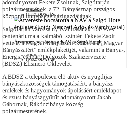
adományozott Fekete Zsoltnak, Salgótarján
polgármesterének, a 72. Bányásznap országos
2026-07-30
1 PERC OLVASÁS
központi ünnepsége házigazdájának.
Salgótarján várossá nyilvánításának 100 éves
centenáriuma alkalmából szintén Fekete Zsolt
Árverésre bocsátotta a NAV a Salgó Hotelt
vette át a Magyar Bányászati Szövetség „Magyar
Bányászatért” emlékplakettjét, valamint a Bánya-,
Energia és Ipari Dolgozók Szakszervezete
2026-07-22
1 PERC OLVASÁS
(BDSZ) Elismerő Oklevelét.
A BDSZ a településen élő aktív és nyugdíjas
bányászközösségek támogatásáért, a bányász
emlékek és hagyományok ápolásáért emléklapot
és ezüst bányászgyűrűt adományozott Jakab
Gábornak, Rákóczibánya község
polgármesterének.