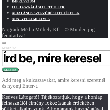
IMPRESSZUM
FELHASZNÁLÁSI FELTÉTELEK
ÁLTALÁNOS SZERZŐDÉSI FELTÉTELEK
ADATVÉDELMI ELVEK
Nógrádi Média Műhely Kft. | © Minden jog
fenntartva!
KERESÉS:
KERESÉS
Add meg a kulcsszavakat, amire keresni szeretnél
és nyomj Enter-t.
Kedves Látogató! Tájékoztatjuk, hogy a honlap
felhasználói élmény fokozásának érdekében
sütiket alkalmazunk. A honlapunk használatával