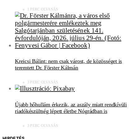
1 PERC OLVASÁS
Kreicsi Bálint: nem csak várost, de közösséget is
teremtett Dr. Förster Kálmán
3 PERC OLVASÁS
Újabb hőhullám érkezik, az aszály miatt rendkívüli
riadókészültség lépett életbe Nógrádban is
3 PERC OLVASÁS
HIRDETÉS