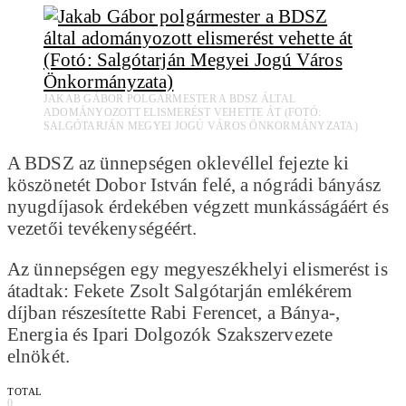
JAKAB GÁBOR POLGÁRMESTER A BDSZ ÁLTAL
ADOMÁNYOZOTT ELISMERÉST VEHETTE ÁT (FOTÓ:
SALGÓTARJÁN MEGYEI JOGÚ VÁROS ÖNKORMÁNYZATA)
A BDSZ az ünnepségen oklevéllel fejezte ki
köszönetét Dobor István felé, a nógrádi bányász
nyugdíjasok érdekében végzett munkásságáért és
vezetői tevékenységéért.
Az ünnepségen egy megyeszékhelyi elismerést is
átadtak: Fekete Zsolt Salgótarján emlékérem
díjban részesítette Rabi Ferencet, a Bánya-,
Energia és Ipari Dolgozók Szakszervezete
elnökét.
TOTAL
0