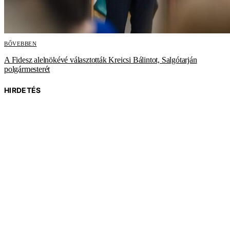
BŐVEBBEN
A Fidesz alelnökévé választották Kreicsi Bálintot, Salgótarján
polgármesterét
HIRDETÉS