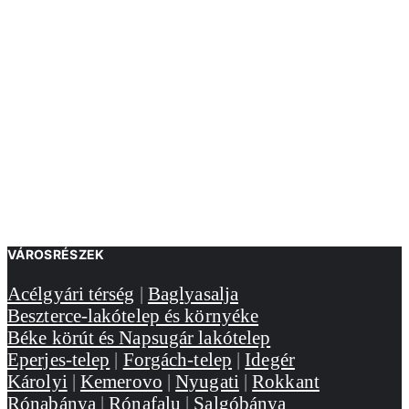
VÁROSRÉSZEK
Acélgyári térség
|
Baglyasalja
Beszterce-lakótelep és környéke
Béke körút és Napsugár lakótelep
Eperjes-telep
|
Forgách-telep
|
Idegér
Károlyi
|
Kemerovo
|
Nyugati
|
Rokkant
Rónabánya
|
Rónafalu
|
Salgóbánya