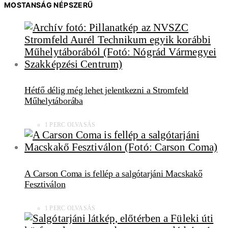
MOSTANSÁG NÉPSZERŰ
Hétfő délig még lehet jelentkezni a Stromfeld
Műhelytáborába
1 PERC OLVASÁS
A Carson Coma is fellép a salgótarjáni Macskakő
Fesztiválon
1 PERC OLVASÁS