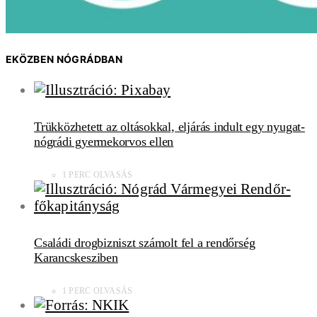
EKÖZBEN NÓGRÁDBAN
Trükközhetett az oltásokkal, eljárás indult egy nyugat-
nógrádi gyermekorvos ellen
1 PERC OLVASÁS
Családi drogbizniszt számolt fel a rendőrség
Karancskesziben
1 PERC OLVASÁS