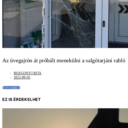
Az üvegajtón át próbált menekülni a salgótarjáni rabló
ROZGONYI RITA
2022-09-05
BŐVEBBEN
EZ IS ÉRDEKELHET