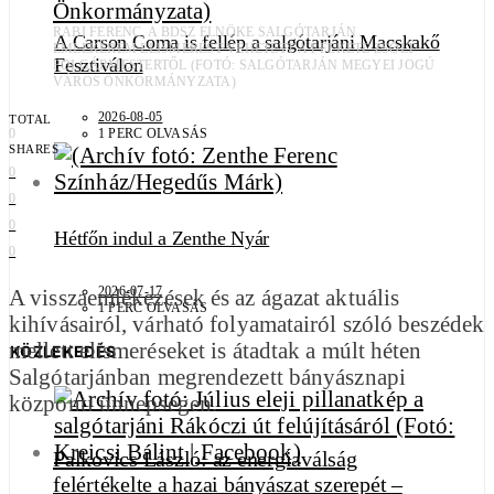
RABI FERENC, A BDSZ ELNÖKE SALGÓTARJÁN
A Carson Coma is fellép a salgótarjáni Macskakő
EMLÉKÉREM ELISMERÉST VEHETETT ÁT FEKETE ZSOLT
Fesztiválon
POLGÁRMESTERTŐL (FOTÓ: SALGÓTARJÁN MEGYEI JOGÚ
VÁROS ÖNKORMÁNYZATA)
2026-08-05
TOTAL
1 PERC OLVASÁS
0
SHARES
0
0
0
Hétfőn indul a Zenthe Nyár
0
2026-07-17
A visszaemlékezések és az ágazat aktuális
1 PERC OLVASÁS
kihívásairól, várható folyamatairól szóló beszédek
mellett elismeréseket is átadtak a múlt héten
KÖZLEKEDÉS
Salgótarjánban megrendezett bányásznapi
központi ünnepségen.
Palkovics László: az energiaválság
felértékelte a hazai bányászat szerepét –