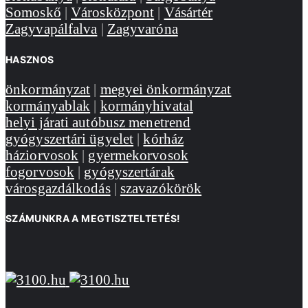
Somoskő
|
Városközpont
|
Vásártér
Zagyvapálfalva
|
Zagyvaróna
HASZNOS
önkormányzat
|
megyei önkormányzat
kormányablak
|
kormányhivatal
helyi járati autóbusz menetrend
gyógyszertári ügyelet
|
kórház
háziorvosok
|
gyermekorvosok
fogorvosok
|
gyógyszertárak
városgazdálkodás
|
szavazókörök
SZÁMUNKRA A MEGTISZTELTETÉS!