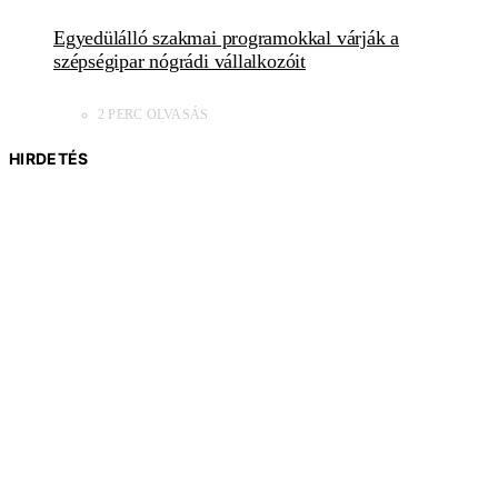
Egyedülálló szakmai programokkal várják a
szépségipar nógrádi vállalkozóit
2 PERC OLVASÁS
HIRDETÉS