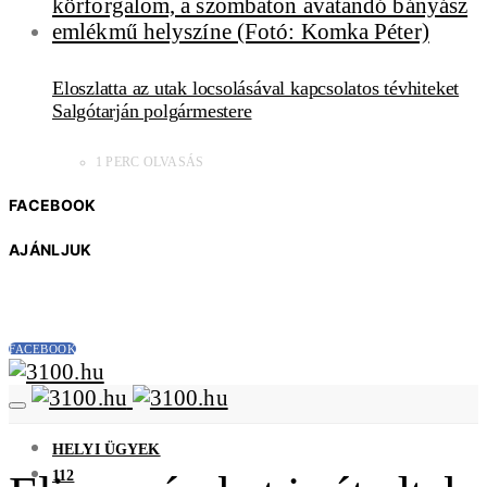
Eloszlatta az utak locsolásával kapcsolatos tévhiteket
Salgótarján polgármestere
1 PERC OLVASÁS
FACEBOOK
AJÁNLJUK
FACEBOOK
HELYI ÜGYEK
112