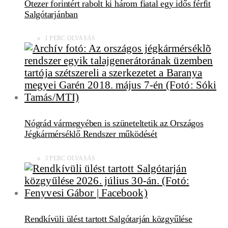
Ötezer forintért rabolt ki három fiatal egy idős férfit
Salgótarjánban
1 PERC OLVASÁS
Nógrád vármegyében is szüneteltetik az Országos
Jégkármérséklő Rendszer működését
3 PERC OLVASÁS
Rendkívüli ülést tartott Salgótarján közgyűlése