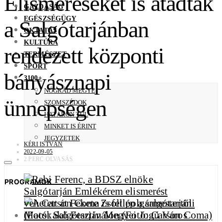
Elismeréseket is átadtak
GAZDASÁG
EGÉSZSÉGÜGY
a Salgótarjánban
OKTATÁS
KULTÚRA
rendezett központi
TERMÉSZET
SPORT
bányásznapi
3100+
NÓGRÁD MEGYE
ünnepségen
SZOMSZÉDOK
HATÁRON TÚL
MINKET IS ÉRINT
JEGYZETEK
KÉRI ISTVÁN
2022-09-05
2 PERC OLVASÁS
PROGRAMOK