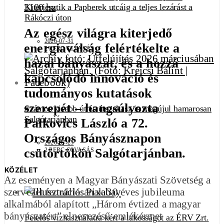
3100.hu
Kiterjesztik a Papberek utcáig a teljes lezárást a
Rákóczi úton
Az egész világra kiterjedő
2026-07-31
energiaválság felértékelte a
2 PERC OLVASÁS
hazai bányászat, és a hozzá
kapcsolódó innováció és
tudományos kutatások
szerepét – hangsúlyozta
Számos kisebb út és útszakasz is megújul hamarosan
Salgótarjánban
Palkovics László a 72.
Országos Bányásznapon
2026-07-23
csütörtökön Salgótarjánban.
2 PERC OLVASÁS
KÖZÉLET
Az eseményen a Magyar Bányászati Szövetség a
szervezet fennállásának 30 éves jubileuma
alkalmából alapított „Három évtized a magyar
bányászatért” elnevezésű emlékérmet
Felelős vízhasználatra kéri a lakosságot az ÉRV Zrt.