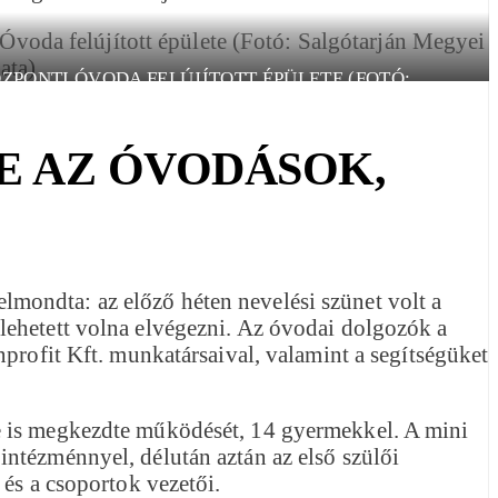
PONTI ÓVODA FELÚJÍTOTT ÉPÜLETE (FOTÓ:
 MEGYEI JOGÚ VÁROS ÖNKORMÁNYZATA)
E AZ ÓVODÁSOK,
mondta: az előző héten nevelési szünet volt a
lehetett volna elvégezni. Az óvodai dolgozók a
profit Kft. munkatársaival, valamint a segítségüket
de is megkezdte működését, 14 gyermekkel. A mini
ntézménnyel, délután aztán az első szülői
 és a csoportok vezetői.