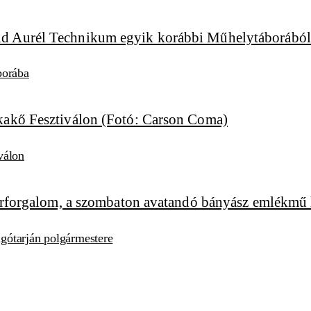
borába
válon
algótarján polgármestere