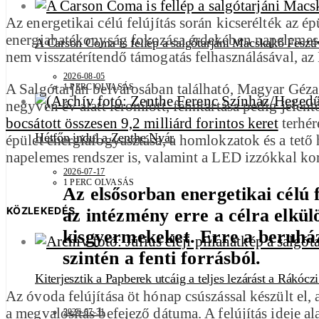
Az energetikai célú felújítás során kicserélték az ép
energiahatékonyság fokozása érdekében napelemes re
A Carson Coma is fellép a salgótarjáni Macskakő Feszti
nem visszatérítendő támogatás felhasználásával, az
2026-08-05
A Salgótarján belvárosában található, Magyar Géza 
1 PERC OLVASÁS
negyven év alatt leromlott, fenntartása pedig jelen
bocsátott összesen 9,2 milliárd forintos keret
terhér
Hétfőn indul a Zenthe Nyár
épület energiafogyasztása, a homlokzatok és a tető 
napelemes rendszer is, valamint a LED izzókkal kors
2026-07-17
1 PERC OLVASÁS
Az elsősorban energetikai célú 
KÖZLEKEDÉS
az intézmény erre a célra elkü
kisgyermekeket. Erre a beruház
szintén a fenti forrásból.
Kiterjesztik a Papberek utcáig a teljes lezárást a Rákócz
Az óvoda felújítása öt hónap csúszással készült el
a megvalósítás befejező dátuma. A felújítás ideje a
2026-07-31