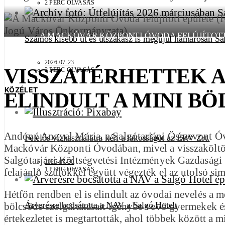
2 PERC OLVASÁS
A MACKÓVÁR KÖZPONTI ÓVODA FELÚJÍTOTT
Számos kisebb út és útszakasz is megújul hamarosan Sa
SALGÓTARJÁN MEGYEI JOGÚ VÁROS ÖN
2026-07-23
VISSZATÉRHETTEK A
2 PERC OLVASÁS
KÖZÉLET
ELINDULT A MINI B
Andóné Angyal Mária, a Salgótarjáni Összevont Óvo
Felelős vízhasználatra kéri a lakosságot az ÉRV Zrt.
Mackóvár Központi Óvodában, mivel a visszaköltözé
Salgótarjáni Költségvetési Intézmények Gazdasági Sz
2026-07-30
1 PERC OLVASÁS
felajánló szülőkkel együtt végezték el az utolsó sim
Hétfőn rendben el is elindult az óvodai nevelés a
Árverésre bocsátotta a NAV a Salgó Hotelt
bölcsőde szolgáltatásait igénybe vevő gyermekek és
értekezletet is megtartották, ahol többek között a 