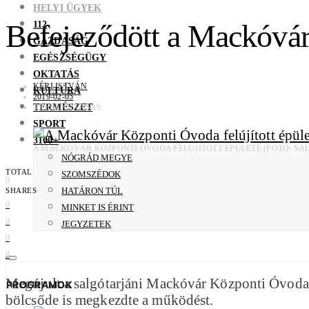
HELYI ÜGYEK
112
Befejeződött a Mackóvár
GAZDASÁG
EGÉSZSÉGÜGY
OKTATÁS
KÉRI ISTVÁN
KULTÚRA
2019-02-05
TERMÉSZET
4 PERC OLVASÁS
SPORT
3100+
A MACKÓVÁR KÖZPONTI ÓVODA FELÚJÍTOTT ÉPÜLETE (FOTÓ: 
NÓGRÁD MEGYE
TOTAL
SZOMSZÉDOK
0
HATÁRON TÚL
SHARES
0
MINKET IS ÉRINT
0
JEGYZETEK
0
0
Megújult a salgótarjáni Mackóvár Központi Óvoda 
PROGRAMOK
bölcsőde is megkezdte a működést.