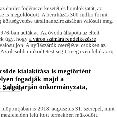
el az épület födémszerkezetét és homlokzatát, az
se is megoldódott. A beruházás 300 millió forint
 költségvetése társfinanszírozásában valósult meg.
76-ban adták át. Az óvoda állapota az eltelt
tek úgy, hogy
a város számára rendelkezésre
gvalósuljon. A nyílászárók cseréjével csökken az
 Az olcsóbb működtetést segíti még ezen felül az új
csőde kialakítása is megtörtént
elyen fogadják majd a
tt Salgótarján önkormányzata,
időpontjában is 2018. augusztus 31. szerepel, mint
ak megfelelően felújított termekben működött.