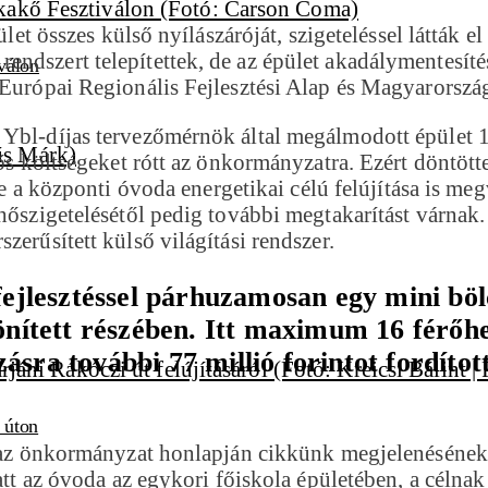
ület összes külső nyílászáróját, szigeteléssel látták 
ndszert telepítettek, de az épület akadálymentesíté
válon
 Európai Regionális Fejlesztési Alap és Magyarország
Ybl-díjas tervezőmérnök által megálmodott épület 19
tős költségeket rótt az önkormányzatra. Ezért döntöt
e a központi óvoda energetikai célú felújítása is me
hőszigetelésétől pedig további megtakarítást várnak.
zerűsített külső világítási rendszer.
fejlesztéssel párhuzamosan egy mini böl
lönített részében. Itt maximum 16 férőh
ásra további 77 millió forintot fordíto
i úton
, az önkormányzat honlapján cikkünk megjelenésének 
latt az óvoda az egykori főiskola épületében, a céln