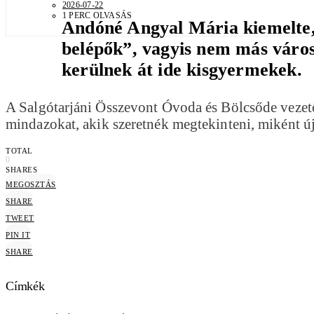
2026-07-22
1 PERC OLVASÁS
Andóné Angyal Mária kiemelte, 
belépők”, vagyis nem más városi
kerülnek át ide kisgyermekek.
A Salgótarjáni Összevont Óvoda és Bölcsőde vezetője
mindazokat, akik szeretnék megtekinteni, miként 
TOTAL
0
SHARES
MEGOSZTÁS
SHARE
TWEET
PIN IT
SHARE
Címkék