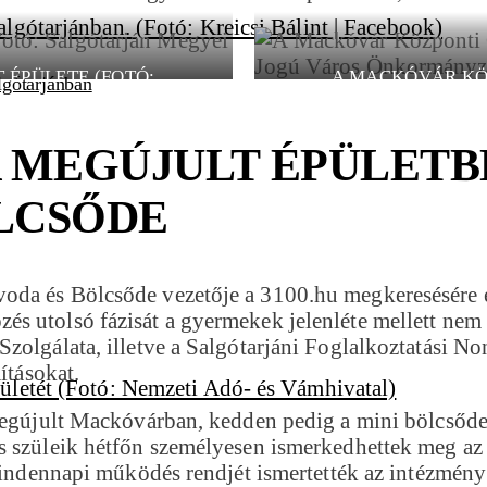
 ÉPÜLETE (FOTÓ:
A MACKÓVÁR KÖZ
lgótarjánban
KORMÁNYZATA)
SALGÓTARJÁN
 MEGÚJULT ÉPÜLETB
ÖLCSŐDE
da és Bölcsőde vezetője a 3100.hu megkeresésére el
s utolsó fázisát a gyermekek jelenléte mellett nem 
olgálata, illetve a Salgótarjáni Foglalkoztatási Non
ításokat.
 megújult Mackóvárban, kedden pedig a mini bölcső
 szüleik hétfőn személyesen ismerkedhettek meg az i
mindennapi működés rendjét ismertették az intézmény