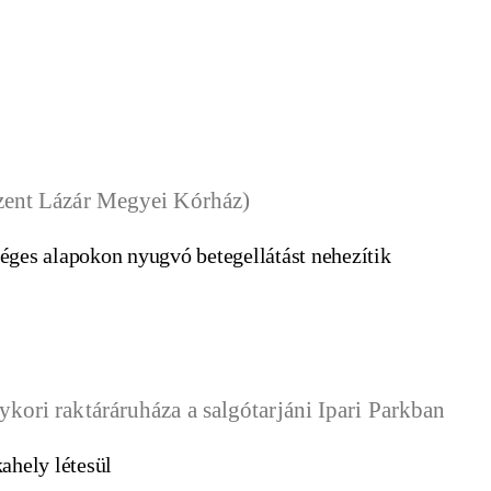
éges alapokon nyugvó betegellátást nehezítik
ahely létesül