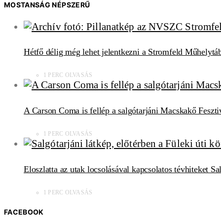
MOSTANSÁG NÉPSZERŰ
Hétfő délig még lehet jelentkezni a Stromfeld Műhelytá
1 PERC OLVASÁS
A Carson Coma is fellép a salgótarjáni Macskakő Feszti
1 PERC OLVASÁS
Eloszlatta az utak locsolásával kapcsolatos tévhiteket S
1 PERC OLVASÁS
FACEBOOK