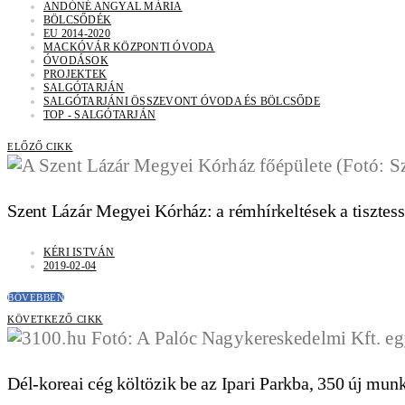
ANDÓNÉ ANGYAL MÁRIA
BÖLCSŐDÉK
EU 2014-2020
MACKÓVÁR KÖZPONTI ÓVODA
ÓVODÁSOK
PROJEKTEK
SALGÓTARJÁN
SALGÓTARJÁNI ÖSSZEVONT ÓVODA ÉS BÖLCSŐDE
TOP - SALGÓTARJÁN
ELŐZŐ CIKK
Szent Lázár Megyei Kórház: a rémhírkeltések a tisztess
KÉRI ISTVÁN
2019-02-04
BŐVEBBEN
KÖVETKEZŐ CIKK
Dél-koreai cég költözik be az Ipari Parkba, 350 új munk