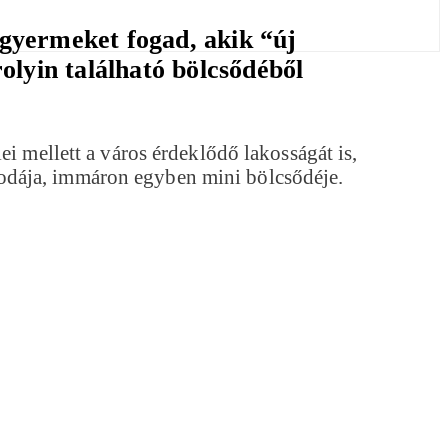
gyermeket fogad, akik “új
olyin található bölcsődéből
i mellett a város érdeklődő lakosságát is,
odája, immáron egyben mini bölcsődéje.