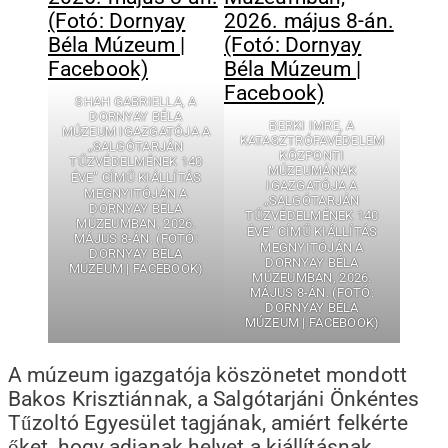
SHAH GABRIELLA, A
DORNYAY BÉLA
BERKI IMRE, A
MÚZEUM IGAZGATÓJA A
KATASZTRÓFAVÉDELEM
„SALGÓTARJÁN
KÖZPONTI
TŰZVÉDELMÉNEK 140
MÚZEUMÁNAK
ÉVE” CÍMŰ KIÁLLÍTÁS
IGAZGATÓJA A
MEGNYITÓJÁN A
„SALGÓTARJÁN
DORNYAY BÉLA
TŰZVÉDELMÉNEK 140
MÚZEUMBAN, 2026.
ÉVE” CÍMŰ KIÁLLÍTÁS
MÁJUS 8-ÁN. (FOTÓ:
MEGNYITÓJÁN A
DORNYAY BÉLA
DORNYAY BÉLA
MÚZEUM | FACEBOOK)
MÚZEUMBAN, 2026.
MÁJUS 8-ÁN. (FOTÓ:
DORNYAY BÉLA
MÚZEUM | FACEBOOK)
A múzeum igazgatója köszönetet mondott
Bakos Krisztiánnak, a Salgótarjáni Önkéntes
Tűzoltó Egyesület tagjának, amiért felkérte
őket, hogy adjanak helyet a kiállításnak.