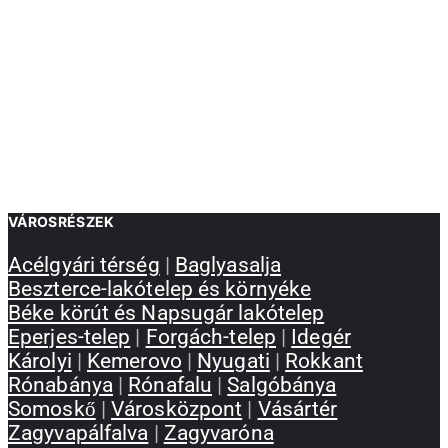
VÁROSRÉSZEK
Acélgyári térség
|
Baglyasalja
Beszterce-lakótelep és környéke
Béke körút és Napsugár lakótelep
Eperjes-telep
|
Forgách-telep
|
Idegér
Károlyi
|
Kemerovo
|
Nyugati
|
Rokkant
Rónabánya
|
Rónafalu
|
Salgóbánya
Somoskő
|
Városközpont
|
Vásártér
Zagyvapálfalva
|
Zagyvaróna