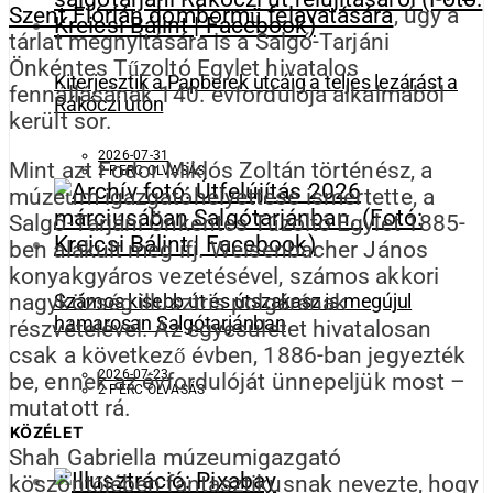
Szent Flórián dombormű felavatására
, úgy a
tárlat megnyitására is a Salgó-Tarjáni
Önkéntes Tűzoltó Egylet hivatalos
Kiterjesztik a Papberek utcáig a teljes lezárást a
fennállásának 140. évfordulója alkalmából
Rákóczi úton
került sor.
2026-07-31
Mint azt Fodor Miklós Zoltán történész, a
2 PERC OLVASÁS
múzeum igazgatóhelyettese ismertette, a
Salgó-Tarjáni Önkéntes Tűzoltó Egylet 1885-
ben alakult meg ifj. Weisenbacher János
konyakgyáros vezetésével, számos akkori
nagyközség illusztris polgárának
Számos kisebb út és útszakasz is megújul
hamarosan Salgótarjánban
részvételével. Az egyesületet hivatalosan
csak a következő évben, 1886-ban jegyezték
2026-07-23
be, ennek az évfordulóját ünnepeljük most –
2 PERC OLVASÁS
mutatott rá.
KÖZÉLET
Shah Gabriella múzeumigazgató
köszöntőjében fantasztikusnak nevezte, hogy