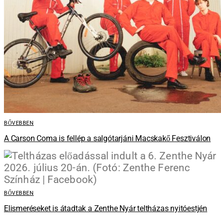
BŐVEBBEN
A Carson Coma is fellép a salgótarjáni Macskakő Fesztiválon
BŐVEBBEN
Elismeréseket is átadtak a Zenthe Nyár teltházas nyitóestjén