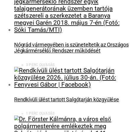
Nógrád vármegyében is szüneteltetik az Országos
Jégkármérséklő Rendszer működését
3 PERC OLVASÁS
Rendkívüli ülést tartott Salgótarján közgyűlése
1 PERC OLVASÁS