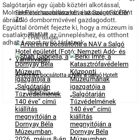
Salgótarján egy újabb köztéri alkotással,
Molnár Péter szobrászművész Szent Flóriánt
Felelős vízhasználatra kéri a lakosságot az ÉRV
Zrt.
ábrázoló domborművével gazdagodott.
Egyúttal örömét fejezte ki, hogy a múzeum is
csatlakozhatott az ünnepléshez, és otthont
2026-07-30
1 PERC OLVASÁS
adhat a most nyíló tárlatnak.
Árverésre bocsátotta a NAV a Salgó Hotelt
2026-07-22
1 PERC OLVASÁS