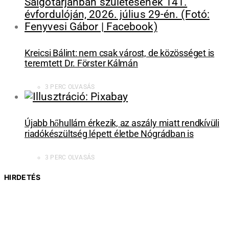
Kreicsi Bálint: nem csak várost, de közösséget is
teremtett Dr. Förster Kálmán
3 PERC OLVASÁS
Újabb hőhullám érkezik, az aszály miatt rendkívüli
riadókészültség lépett életbe Nógrádban is
3 PERC OLVASÁS
HIRDETÉS