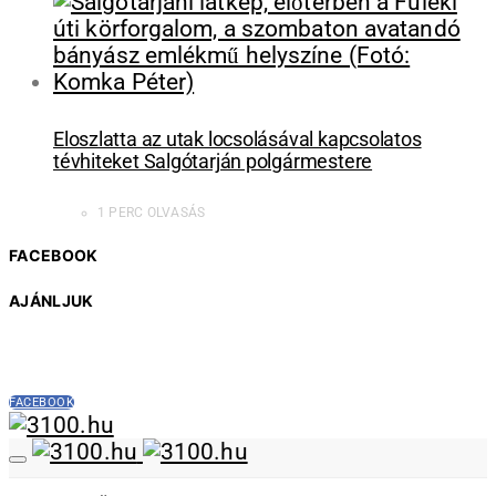
Eloszlatta az utak locsolásával kapcsolatos
tévhiteket Salgótarján polgármestere
1 PERC OLVASÁS
FACEBOOK
AJÁNLJUK
FACEBOOK