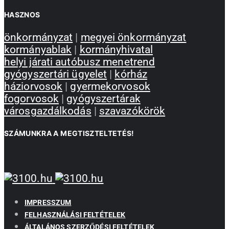
HASZNOS
önkormányzat
|
megyei önkormányzat
kormányablak
|
kormányhivatal
helyi járati autóbusz menetrend
gyógyszertári ügyelet
|
kórház
háziorvosok
|
gyermekorvosok
fogorvosok
|
gyógyszertárak
városgazdálkodás
|
szavazókörök
SZÁMUNKRA A MEGTISZTELTETÉS!
IMPRESSZUM
FELHASZNÁLÁSI FELTÉTELEK
ÁLTALÁNOS SZERZŐDÉSI FELTÉTELEK