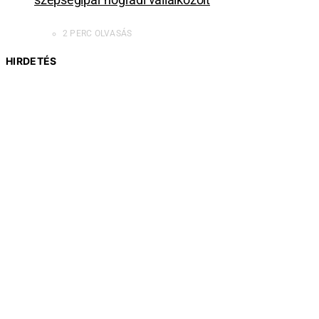
szépségipar nógrádi vállalkozóit
2 PERC OLVASÁS
HIRDETÉS