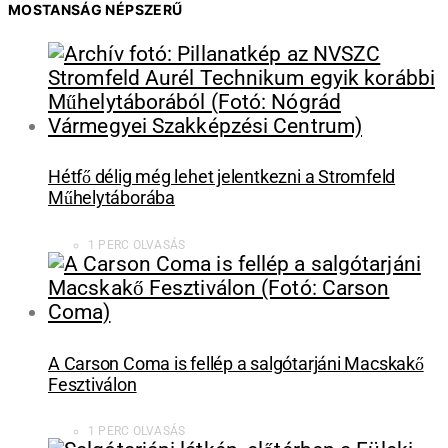
MOSTANSÁG NÉPSZERŰ
Hétfő délig még lehet jelentkezni a Stromfeld
Műhelytáborába
1 PERC OLVASÁS
A Carson Coma is fellép a salgótarjáni Macskakő
Fesztiválon
1 PERC OLVASÁS