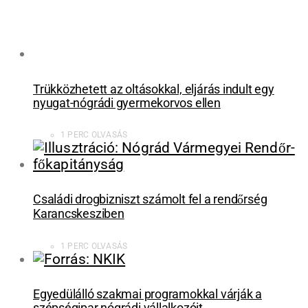
Trükközhetett az oltásokkal, eljárás indult egy
nyugat-nógrádi gyermekorvos ellen
1 PERC OLVASÁS
Családi drogbizniszt számolt fel a rendőrség
Karancskesziben
1 PERC OLVASÁS
Egyedülálló szakmai programokkal várják a