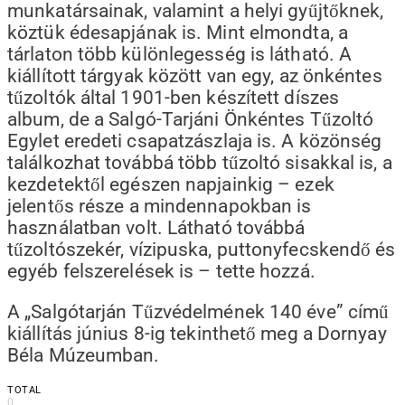
munkatársainak, valamint a helyi gyűjtőknek,
köztük édesapjának is. Mint elmondta, a
tárlaton több különlegesség is látható. A
kiállított tárgyak között van egy, az önkéntes
tűzoltók által 1901-ben készített díszes
album, de a Salgó-Tarjáni Önkéntes Tűzoltó
Egylet eredeti csapatzászlaja is. A közönség
találkozhat továbbá több tűzoltó sisakkal is, a
kezdetektől egészen napjainkig – ezek
jelentős része a mindennapokban is
használatban volt. Látható továbbá
tűzoltószekér, vízipuska, puttonyfecskendő és
egyéb felszerelések is – tette hozzá.
A „Salgótarján Tűzvédelmének 140 éve” című
kiállítás június 8-ig tekinthető meg a Dornyay
Béla Múzeumban.
TOTAL
0