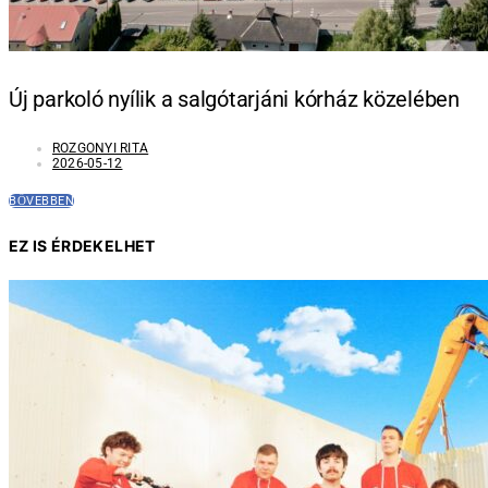
Új parkoló nyílik a salgótarjáni kórház közelében
ROZGONYI RITA
2026-05-12
BŐVEBBEN
EZ IS ÉRDEKELHET