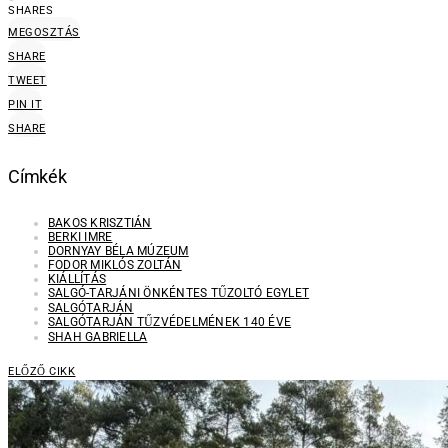
SHARES
MEGOSZTÁS
SHARE
TWEET
PIN IT
SHARE
Címkék
BAKOS KRISZTIÁN
BERKI IMRE
DORNYAY BÉLA MÚZEUM
FODOR MIKLÓS ZOLTÁN
KIÁLLÍTÁS
SALGÓ-TARJÁNI ÖNKÉNTES TŰZOLTÓ EGYLET
SALGÓTARJÁN
SALGÓTARJÁN TŰZVÉDELMÉNEK 140 ÉVE
SHAH GABRIELLA
ELŐZŐ CIKK