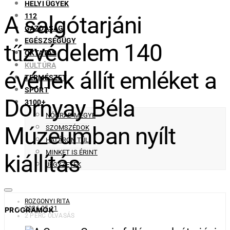
HELYI ÜGYEK
A salgótarjáni
112
GAZDASÁG
EGÉSZSÉGÜGY
tűzvédelem 140
OKTATÁS
KULTÚRA
évének állít emléket a
TERMÉSZET
SPORT
Dornyay Béla
3100+
NÓGRÁD MEGYE
Múzeumban nyílt
SZOMSZÉDOK
HATÁRON TÚL
MINKET IS ÉRINT
kiállítás
JEGYZETEK
ROZGONYI RITA
2026-05-11
PROGRAMOK
2 PERC OLVASÁS