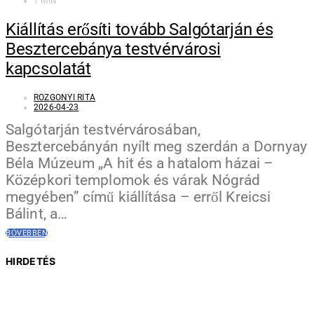
1 MIN
Kiállítás erősíti tovább Salgótarján és
Besztercebánya testvérvárosi
kapcsolatát
ROZGONYI RITA
2026-04-23
Salgótarján testvérvárosában,
Besztercebányán nyílt meg szerdán a Dornyay
Béla Múzeum „A hit és a hatalom házai –
Középkori templomok és várak Nógrád
megyében” című kiállítása – erről Kreicsi
Bálint, a…
BŐVEBBEN
HIRDETÉS