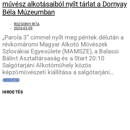
művész alkotásaiból nyílt tárlat a Dornyay
Béla Múzeumban
ROZGONYI RITA
2026-03-09
„Parola 3” címmel nyílt meg péntek délután a
révkomáromi Magyar Alkotó Művészek
Szlovákiai Egyesülete (MAMSZE), a Balassi
Bálint Asztaltársaság és a Start 20:10
Salgótarjáni Alkotóműhely közös
képzőművészeti kiállítása a salgótarjáni…
BŐVEBBEN
HIRDETÉS