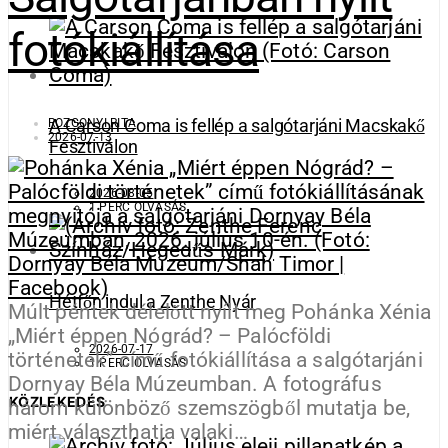
fotókiállítása
ROZGONYI RITA
A Carson Coma is fellép a salgótarjáni Macskakő
2026-07-13
Fesztiválon
2026-08-05
1 PERC OLVASÁS
Hétfőn indul a Zenthe Nyár
Múlt péntek délelőtt nyílt meg Pohánka Xénia
„Miért éppen Nógrád? – Palócföldi
2026-07-17
történetek” című fotókiállítása a salgótarjáni
1 PERC OLVASÁS
Dornyay Béla Múzeumban. A fotográfus
KÖZLEKEDÉS
három különböző szemszögből mutatja be,
miért választhatja valaki…