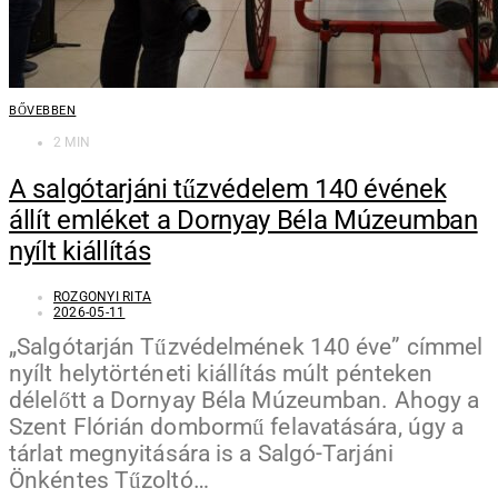
BŐVEBBEN
2 MIN
A salgótarjáni tűzvédelem 140 évének
állít emléket a Dornyay Béla Múzeumban
nyílt kiállítás
ROZGONYI RITA
2026-05-11
„Salgótarján Tűzvédelmének 140 éve” címmel
nyílt helytörténeti kiállítás múlt pénteken
délelőtt a Dornyay Béla Múzeumban. Ahogy a
Szent Flórián dombormű felavatására, úgy a
tárlat megnyitására is a Salgó-Tarjáni
Önkéntes Tűzoltó…