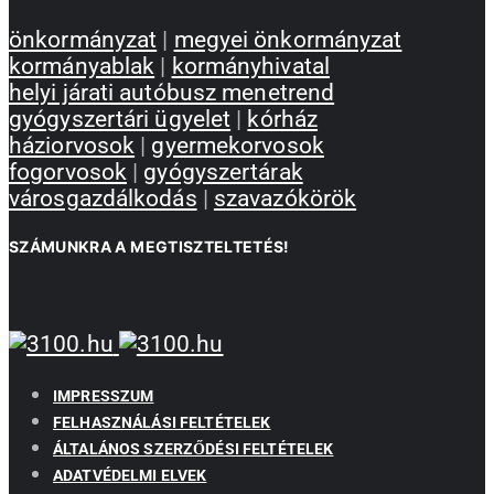
önkormányzat
|
megyei önkormányzat
kormányablak
|
kormányhivatal
helyi járati autóbusz menetrend
gyógyszertári ügyelet
|
kórház
háziorvosok
|
gyermekorvosok
fogorvosok
|
gyógyszertárak
városgazdálkodás
|
szavazókörök
SZÁMUNKRA A MEGTISZTELTETÉS!
IMPRESSZUM
FELHASZNÁLÁSI FELTÉTELEK
ÁLTALÁNOS SZERZŐDÉSI FELTÉTELEK
ADATVÉDELMI ELVEK