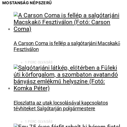
MOSTANSÁG NÉPSZERŰ
A Carson Coma is fellép a salgótarjáni Macskakő
Fesztiválon
1 PERC OLVASÁS
Eloszlatta az utak locsolásával kapcsolatos
tévhiteket Salgótarján polgármestere
1 PERC OLVASÁS