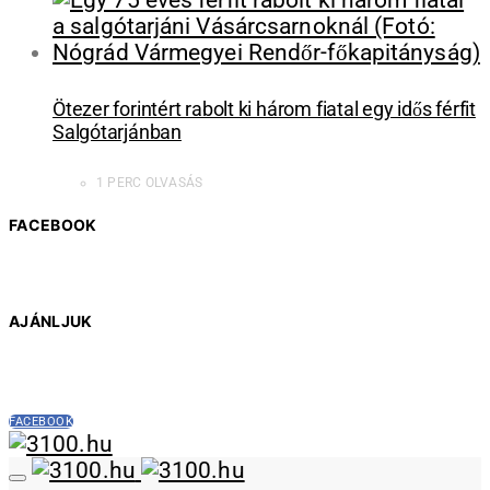
Ötezer forintért rabolt ki három fiatal egy idős férfit
Salgótarjánban
1 PERC OLVASÁS
FACEBOOK
AJÁNLJUK
FACEBOOK