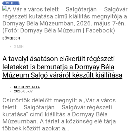
BŐVEBBEN
BŐVEBBEN
3 MIN
A tavalyi ásatáson előkerült régészeti
leleteket is bemutatja a Dornyay Béla
Múzeum Salgó váráról készült kiállítása
ROZGONYI RITA
2026-05-07
Csütörtök délelőtt megnyílt a „Vár a város
felett – Salgótarján – Salgóvár régészeti
kutatása” című kiállítás a Dornyay Béla
Múzeumban. A tárlat a közönség elé tárja
többek között azokat a…