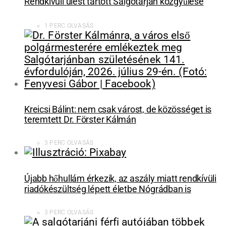
Rendkívüli ülést tartott Salgótarján közgyűlése
1 PERC OLVASÁS
Kreicsi Bálint: nem csak várost, de közösséget is
teremtett Dr. Förster Kálmán
3 PERC OLVASÁS
Újabb hőhullám érkezik, az aszály miatt rendkívüli
riadókészültség lépett életbe Nógrádban is
3 PERC OLVASÁS