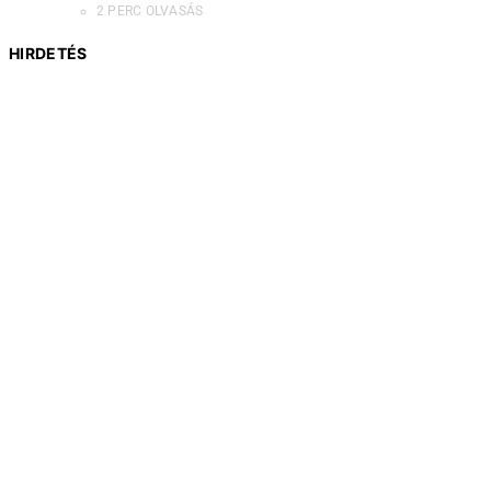
2 PERC OLVASÁS
HIRDETÉS