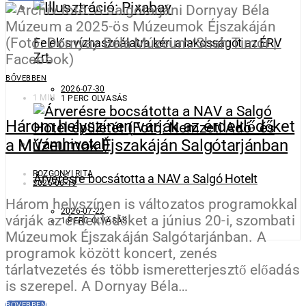
Felelős vízhasználatra kéri a lakosságot az ÉRV
Zrt.
BŐVEBBEN
2026-07-30
1 MIN
1 PERC OLVASÁS
Három helyszínen várják az érdeklődőket
a Múzeumok Éjszakáján Salgótarjánban
ROZGONYI RITA
Árverésre bocsátotta a NAV a Salgó Hotelt
2026-06-19
Három helyszínen is változatos programokkal
2026-07-22
várják az érdeklődőket a június 20-i, szombati
1 PERC OLVASÁS
Múzeumok Éjszakáján Salgótarjánban. A
programok között koncert, zenés
tárlatvezetés és több ismeretterjesztő előadás
is szerepel. A Dornyay Béla…
BŐVEBBEN