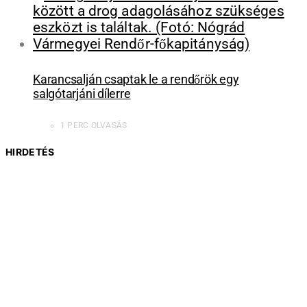
Karancsalján csaptak le a rendőrök egy
salgótarjáni dílerre
1 PERC OLVASÁS
HIRDETÉS