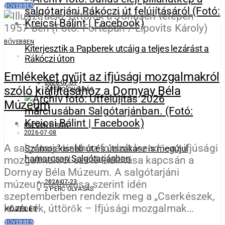
BŐVEBBEN
BŐVEBBEN
Kiterjesztik a Papberek utcáig a teljes lezárást a
1 MIN
Rákóczi úton
Emlékeket gyűjt az ifjúsági mozgalmakról
2026-07-31
szóló kiállításához a Dornyay Béla
2 PERC OLVASÁS
Múzeum
ROZGONYI RITA
2026-07-08
A salgótarjániakhoz fordult leendő, az ifjúsági
Számos kisebb út és útszakasz is megújul
hamarosan Salgótarjánban
mozgalmakról szóló kiállítása kapcsán a
Dornyay Béla Múzeum. A salgótarjáni
múzeum felhívása szerint idén
2026-07-23
2 PERC OLVASÁS
szeptemberben rendezik meg a „Cserkészek,
leventék, úttörők – Ifjúsági mozgalmak…
KÖZÉLET
BŐVEBBEN