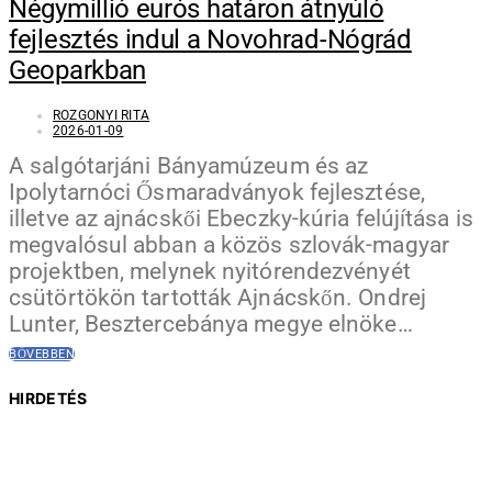
Négymillió eurós határon átnyúló
fejlesztés indul a Novohrad-Nógrád
Geoparkban
ROZGONYI RITA
2026-01-09
A salgótarjáni Bányamúzeum és az
Ipolytarnóci Ősmaradványok fejlesztése,
illetve az ajnácskői Ebeczky-kúria felújítása is
megvalósul abban a közös szlovák-magyar
projektben, melynek nyitórendezvényét
csütörtökön tartották Ajnácskőn. Ondrej
Lunter, Besztercebánya megye elnöke…
BŐVEBBEN
HIRDETÉS