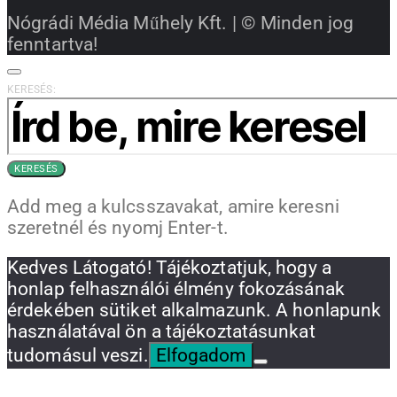
Nógrádi Média Műhely Kft. | © Minden jog
fenntartva!
KERESÉS:
KERESÉS
Add meg a kulcsszavakat, amire keresni
szeretnél és nyomj Enter-t.
Kedves Látogató! Tájékoztatjuk, hogy a
honlap felhasználói élmény fokozásának
érdekében sütiket alkalmazunk. A honlapunk
használatával ön a tájékoztatásunkat
tudomásul veszi.
Elfogadom