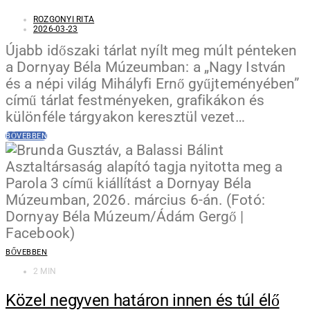
ROZGONYI RITA
2026-03-23
Újabb időszaki tárlat nyílt meg múlt pénteken
a Dornyay Béla Múzeumban: a „Nagy István
és a népi világ Mihályfi Ernő gyűjteményében”
című tárlat festményeken, grafikákon és
különféle tárgyakon keresztül vezet…
BŐVEBBEN
BŐVEBBEN
2 MIN
Közel negyven határon innen és túl élő