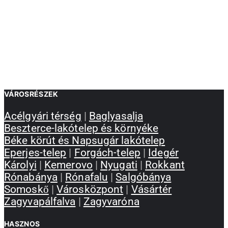
VÁROSRÉSZEK
Acélgyári térség
|
Baglyasalja
Beszterce-lakótelep és környéke
Béke körút és Napsugár lakótelep
Eperjes-telep
|
Forgách-telep
|
Idegér
Károlyi
|
Kemerovo
|
Nyugati
|
Rokkant
Rónabánya
|
Rónafalu
|
Salgóbánya
Somoskő
|
Városközpont
|
Vásártér
Zagyvapálfalva
|
Zagyvaróna
HASZNOS