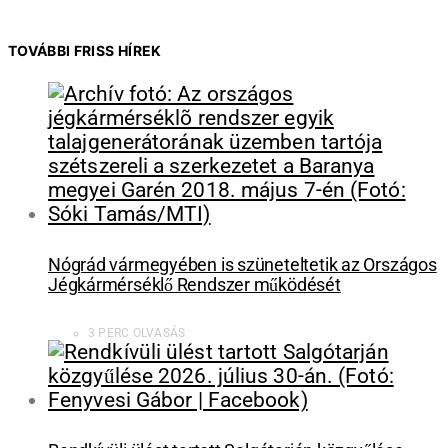
TOVÁBBI FRISS HÍREK
Nógrád vármegyében is szüneteltetik az Országos
Jégkármérséklő Rendszer működését
3 PERC OLVASÁS