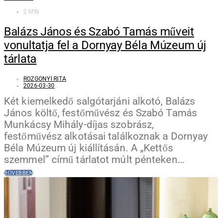
2 MIN
Balázs János és Szabó Tamás műveit
vonultatja fel a Dornyay Béla Múzeum új
tárlata
ROZGONYI RITA
2026-03-30
Két kiemelkedő salgótarjáni alkotó, Balázs
János költő, festőművész és Szabó Tamás
Munkácsy Mihály-díjas szobrász,
festőművész alkotásai találkoznak a Dornyay
Béla Múzeum új kiállításán. A „Kettős
szemmel” című tárlatot múlt pénteken…
BŐVEBBEN