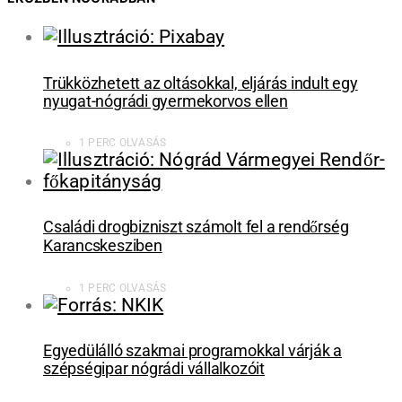
Trükközhetett az oltásokkal, eljárás indult egy
nyugat-nógrádi gyermekorvos ellen
1 PERC OLVASÁS
Családi drogbizniszt számolt fel a rendőrség
Karancskesziben
1 PERC OLVASÁS
Egyedülálló szakmai programokkal várják a
szépségipar nógrádi vállalkozóit