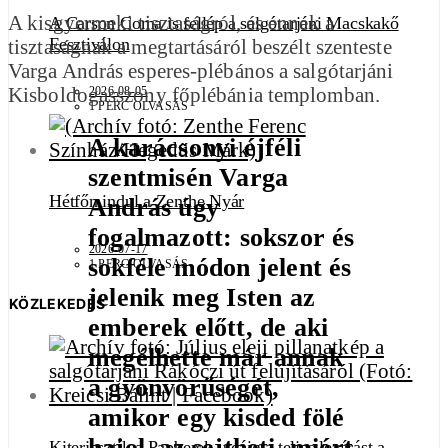
A kisgyermeki tisztaságról, és ennek a
A Carson Coma is fellép a salgótarjáni Macskakő
Fesztiválon
tisztaságnak a megtartásáról beszélt szenteste
Varga András esperes-plébános a salgótarjáni
Kisboldogasszony főplébánia templomban.
2026-08-05
1 PERC OLVASÁS
A karácsonyi éjféli
szentmisén Varga
Hétfőn indul a Zenthe Nyár
András úgy
fogalmazott: sokszor és
2026-07-17
sokféle módon jelent és
1 PERC OLVASÁS
jelenik meg Isten az
KÖZLEKEDÉS
emberek előtt, de aki
megélhette már annak
a gyönyörűségét,
amikor egy kisded fölé
hajol, az sejtheti, miért
Kiterjesztik a Papberek utcáig a teljes lezárást a