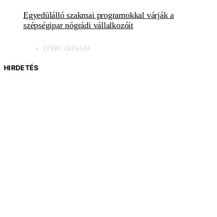
Egyedülálló szakmai programokkal várják a
szépségipar nógrádi vállalkozóit
2 PERC OLVASÁS
HIRDETÉS