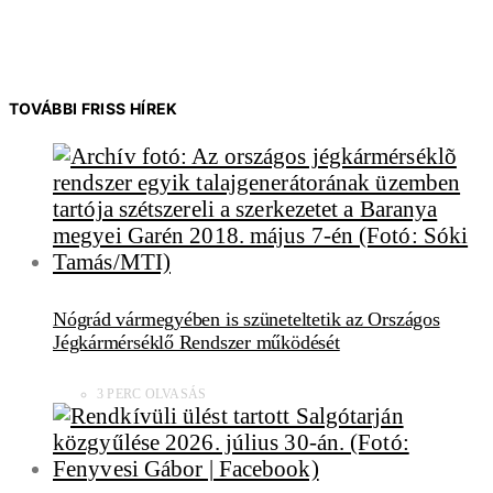
TOVÁBBI FRISS HÍREK
Nógrád vármegyében is szüneteltetik az Országos
Jégkármérséklő Rendszer működését
3 PERC OLVASÁS