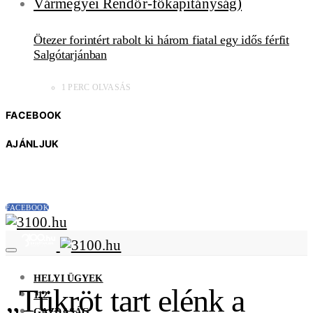
Ötezer forintért rabolt ki három fiatal egy idős férfit
Salgótarjánban
1 PERC OLVASÁS
FACEBOOK
AJÁNLJUK
FACEBOOK
HELYI ÜGYEK
„Tükröt tart elénk a
112
GAZDASÁG