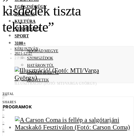
kisdedek tiszta
EGÉSZSÉGÜGY
OKTATÁS
KULTÚRA
tekintete”
TERMÉSZET
SPORT
3100+
KÉRI ISTVÁN
NÓGRÁD MEGYE
2021-12-27
2 PERC OLVASÁS
SZOMSZÉDOK
HATÁRON TÚL
MINKET IS ÉRINT
JEGYZETEK
ILLUSZTRÁCIÓ! (FOTÓ: MTI/VARGA GYÖRGY)
TOTAL
0
SHARES
PROGRAMOK
0
0
0
0