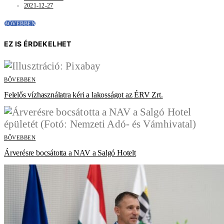
2021-12-27
BŐVEBBEN
EZ IS ÉRDEKELHET
BŐVEBBEN
Felelős vízhasználatra kéri a lakosságot az ÉRV Zrt.
BŐVEBBEN
Árverésre bocsátotta a NAV a Salgó Hotelt