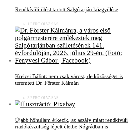
Rendkívüli ülést tartott Salgótarján közgyűlése
1 PERC OLVASÁS
Kreicsi Bálint: nem csak várost, de közösséget is
teremtett Dr. Förster Kálmán
3 PERC OLVASÁS
Újabb hőhullám érkezik, az aszály miatt rendkívüli
riadókészültség lépett életbe Nógrádban is