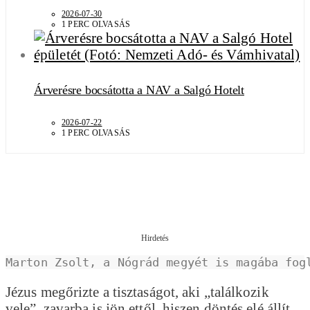
2026-07-30
1 PERC OLVASÁS
Árverésre bocsátotta a NAV a Salgó Hotelt
2026-07-22
1 PERC OLVASÁS
Hirdetés
Marton Zsolt, a Nógrád megyét is magába fog
Jézus megőrizte a tisztaságot, aki „találkozik
vele”, zavarba is jön ettől, hiszen döntés elé állít,