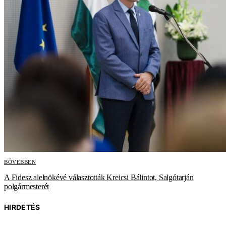
BŐVEBBEN
A Fidesz alelnökévé választották Kreicsi Bálintot, Salgótarján
polgármesterét
HIRDETÉS