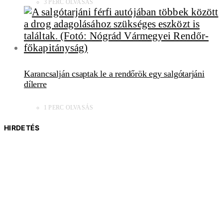
3 PERC OLVASÁS
Karancsalján csaptak le a rendőrök egy salgótarjáni
dílerre
1 PERC OLVASÁS
HIRDETÉS