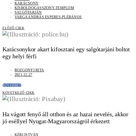
KARÁCSONY
KISBOLDOGASSZONY-TEMPLOM
SALGÓTARJÁN
VARGA ANDRÁS ESPERES-PLÉBÁNOS
ELŐZŐ CIKK
Karácsonykor akart kifosztani egy salgótarjáni boltot
egy helyi férfi
ROZGONYI RITA
2021-12-27
BŐVEBBEN
KÖVETKEZŐ CIKK
Ha vágott fenyő áll otthon és az hazai nevelés, akkor
jó eséllyel Nyugat-Magyarországról érkezett
KÉRI ISTVÁN