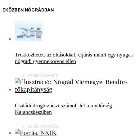
EKÖZBEN NÓGRÁDBAN
Trükközhetett az oltásokkal, eljárás indult egy nyugat-
nógrádi gyermekorvos ellen
1 PERC OLVASÁS
Családi drogbizniszt számolt fel a rendőrség
Karancskesziben
1 PERC OLVASÁS