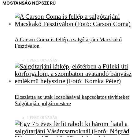
MOSTANSÁG NÉPSZERŰ
A Carson Coma is fellép a salgótarjáni Macskakő
Fesztiválon
1 PERC OLVASÁS
Eloszlatta az utak locsolásával kapcsolatos tévhiteket
Salgótarján polgármestere
1 PERC OLVASÁS