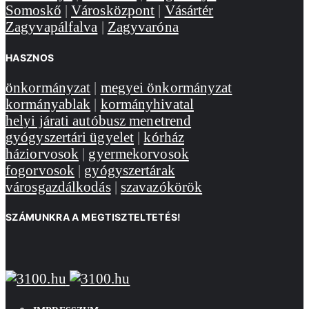
Somoskő
|
Városközpont
|
Vásártér
Zagyvapálfalva
|
Zagyvaróna
HASZNOS
önkormányzat
|
megyei önkormányzat
kormányablak
|
kormányhivatal
helyi járati autóbusz menetrend
gyógyszertári ügyelet
|
kórház
háziorvosok
|
gyermekorvosok
fogorvosok
|
gyógyszertárak
városgazdálkodás
|
szavazókörök
SZÁMUNKRA A MEGTISZTELTETÉS!