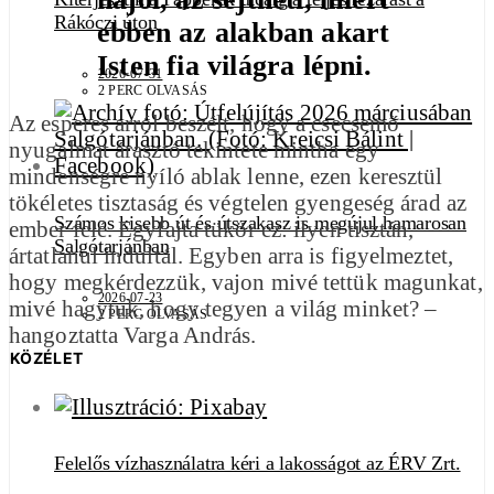
Rákóczi úton
ebben az alakban akart
Isten fia világra lépni.
2026-07-31
2 PERC OLVASÁS
Az esperes arról beszélt, hogy a csecsemő
nyugalmat árasztó tekintete mintha egy
mindenségre nyíló ablak lenne, ezen keresztül
tökéletes tisztaság és végtelen gyengeség árad az
Számos kisebb út és útszakasz is megújul hamarosan
ember felé. Egyfajta tükör ez: ilyen tisztán,
Salgótarjánban
ártatlanul indultál. Egyben arra is figyelmeztet,
hogy megkérdezzük, vajon mivé tettük magunkat,
2026-07-23
mivé hagytuk, hogy tegyen a világ minket? –
2 PERC OLVASÁS
hangoztatta Varga András.
KÖZÉLET
Felelős vízhasználatra kéri a lakosságot az ÉRV Zrt.