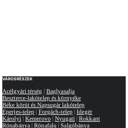
VÁROSRÉSZEK
Acélgyári térség
|
Baglyasalja
Beszterce-lakótelep és környéke
Béke körút és Napsugár lakótelep
Eperjes-telep
|
Forgách-telep
|
Idegér
Károlyi
|
Kemerovo
|
Nyugati
|
Rokkant
Rónabánya
|
Rónafalu
|
Salgóbánya