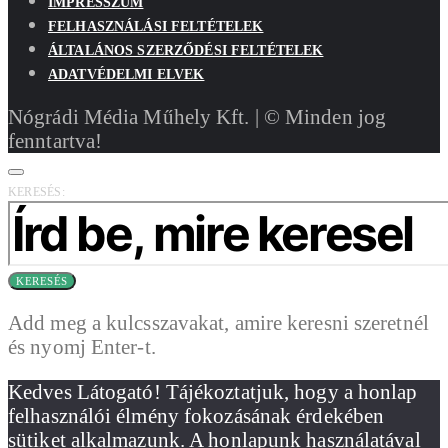
IMPRESSZUM
FELHASZNÁLÁSI FELTÉTELEK
ÁLTALÁNOS SZERZŐDÉSI FELTÉTELEK
ADATVÉDELMI ELVEK
Nógrádi Média Műhely Kft. | © Minden jog
fenntartva!
KERESÉS:
KERESÉS
Add meg a kulcsszavakat, amire keresni szeretnél
és nyomj Enter-t.
Kedves Látogató! Tájékoztatjuk, hogy a honlap
felhasználói élmény fokozásának érdekében
sütiket alkalmazunk. A honlapunk használatával