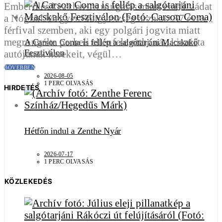
Emberölés kísérlete és rongálás miatt emelt vádat
a Nógrád Megyei Főügyészség azzal az 57 éves
férfival szemben, aki egy polgári jogvita miatt
megrongálta perbeli ellenfele otthonát, kiszúrta
A Carson Coma is fellép a salgótarjáni Macskakő
Fesztiválon
autójának kerekeit, végül…
BŐVEBBEN
2026-08-05
1 PERC OLVASÁS
HIRDETÉS
Hétfőn indul a Zenthe Nyár
2026-07-17
1 PERC OLVASÁS
KÖZLEKEDÉS