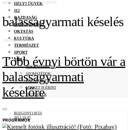
BEJEGYZÉSEK CÍMKE ALAPJÁN
HELYI ÜGYEK
112
balassagyarmati késelés
GAZDASÁG
EGÉSZSÉGÜGY
OKTATÁS
KULTÚRA
1 BEJEGYZÉS
TERMÉSZET
SPORT
Több évnyi börtön vár a
3100+
NÓGRÁD MEGYE
balassagyarmati
SZOMSZÉDOK
HATÁRON TÚL
késelőre
MINKET IS ÉRINT
JEGYZETEK
ROZGONYI RITA
2022-10-07
PROGRAMOK