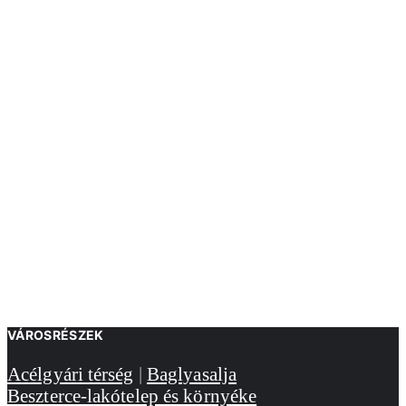
VÁROSRÉSZEK
Acélgyári térség
|
Baglyasalja
Beszterce-lakótelep és környéke