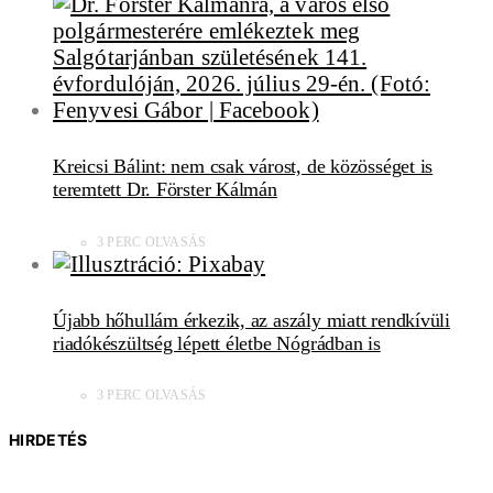
Kreicsi Bálint: nem csak várost, de közösséget is
teremtett Dr. Förster Kálmán
3 PERC OLVASÁS
Újabb hőhullám érkezik, az aszály miatt rendkívüli
riadókészültség lépett életbe Nógrádban is
3 PERC OLVASÁS
HIRDETÉS