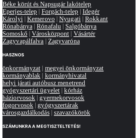
Béke körút és Napsugár lakótelep
Eperjes-telep
|
Forgách-telep
|
Idegér
Károlyi
|
Kemerovo
|
Nyugati
|
Rokkant
Rónabánya
|
Rónafalu
|
Salgóbánya
Somoskő
|
Városközpont
|
Vásártér
Zagyvapálfalva
|
Zagyvaróna
HASZNOS
önkormányzat
|
megyei önkormányzat
kormányablak
|
kormányhivatal
helyi járati autóbusz menetrend
gyógyszertári ügyelet
|
kórház
háziorvosok
|
gyermekorvosok
fogorvosok
|
gyógyszertárak
városgazdálkodás
|
szavazókörök
SZÁMUNKRA A MEGTISZTELTETÉS!