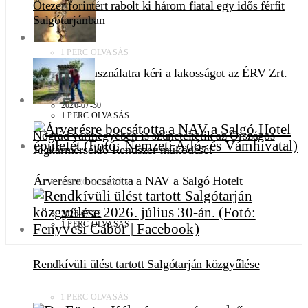
Ötezer forintért rabolt ki három fiatal egy idős férfit
Salgótarjánban
1 PERC OLVASÁS
Felelős vízhasználatra kéri a lakosságot az ÉRV Zrt.
2026-07-30
1 PERC OLVASÁS
Nógrád vármegyében is szüneteltetik az Országos
Jégkármérséklő Rendszer működését
Árverésre bocsátotta a NAV a Salgó Hotelt
3 PERC OLVASÁS
2026-07-22
1 PERC OLVASÁS
Rendkívüli ülést tartott Salgótarján közgyűlése
1 PERC OLVASÁS