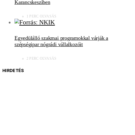
Karancskesziben
1 PERC OLVASÁS
Egyedülálló szakmai programokkal várják a
szépségipar nógrádi vállalkozóit
2 PERC OLVASÁS
HIRDETÉS