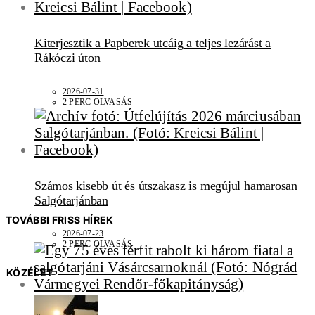
Kiterjesztik a Papberek utcáig a teljes lezárást a
Rákóczi úton
2026-07-31
2 PERC OLVASÁS
Számos kisebb út és útszakasz is megújul hamarosan
Salgótarjánban
TOVÁBBI FRISS HÍREK
2026-07-23
2 PERC OLVASÁS
KÖZÉLET