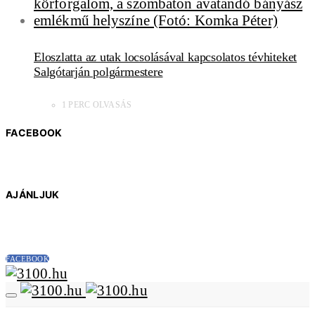
Eloszlatta az utak locsolásával kapcsolatos tévhiteket
Salgótarján polgármestere
1 PERC OLVASÁS
FACEBOOK
AJÁNLJUK
FACEBOOK