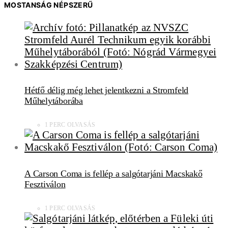
MOSTANSÁG NÉPSZERŰ
Hétfő délig még lehet jelentkezni a Stromfeld
Műhelytáborába
1 PERC OLVASÁS
A Carson Coma is fellép a salgótarjáni Macskakő
Fesztiválon
1 PERC OLVASÁS