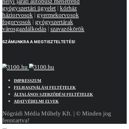
helyi járati autóbusz menetrend
gyógyszertári ügyelet
|
kórház
háziorvosok
|
gyermekorvosok
fogorvosok
|
gyógyszertárak
városgazdálkodás
|
szavazókörök
SZÁMUNKRA A MEGTISZTELTETÉS!
IMPRESSZUM
FELHASZNÁLÁSI FELTÉTELEK
ÁLTALÁNOS SZERZŐDÉSI FELTÉTELEK
ADATVÉDELMI ELVEK
Nógrádi Média Műhely Kft. | © Minden jog
fenntartva!