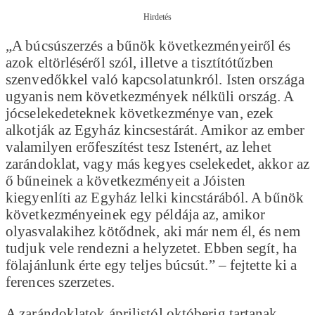
Hirdetés
„A búcsúszerzés a bűnök következményeiről és
azok eltörléséről szól, illetve a tisztítótűzben
szenvedőkkel való kapcsolatunkról. Isten országa
ugyanis nem következmények nélküli ország. A
jócselekedeteknek következménye van, ezek
alkotják az Egyház kincsestárát. Amikor az ember
valamilyen erőfeszítést tesz Istenért, az lehet
zarándoklat, vagy más kegyes cselekedet, akkor az
ő bűneinek a következményeit a Jóisten
kiegyenlíti az Egyház lelki kincstárából. A bűnök
következményeinek egy példája az, amikor
olyasvalakihez kötődnek, aki már nem él, és nem
tudjuk vele rendezni a helyzetet. Ebben segít, ha
fölajánlunk érte egy teljes búcsút.” – fejtette ki a
ferences szerzetes.
A zarándoklatok áprilistól októberig tartanak