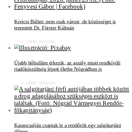
Kreicsi Bálint: nem csak várost, de közösséget is
teremtett Dr. Förster Kálmán
3 PERC OLVASÁS
Újabb hőhullám érkezik, az aszály miatt rendkívüli
riadókészültség lépett életbe Nógrádban is
3 PERC OLVASÁS
Karancsalján csaptak le a rendőrök egy salgótarjáni
dílerre