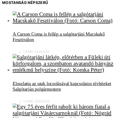
MOSTANSÁG NÉPSZERŰ
A Carson Coma is fellép a salgótarjáni Macskakő
Fesztiválon
1 PERC OLVASÁS
Eloszlatta az utak locsolásával kapcsolatos tévhiteket
Salgótarján polgármestere
1 PERC OLVASÁS