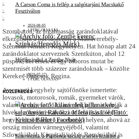
A Carson Coma is fellép a salgótarjáni Macskakő
0
Fesztiválon
0
0
2026-08-05
Szombaton, az Irgalmasság zarándoklatával
1 PERC OLVASÁS
elkezdődik a búcsúszezon a Mátraverebély-
Szentkút Nemzeti Kegyhelyen. Hat hónap alatt 24
zarándoklatot szerveznek Szentkúton, ahol 12
Hétfőn indul a Zenthe Nyár
püspök, két érsek és egy bíboros mutat be
szentmisét több százezer zarándoknak – közölte
2026-07-17
Kerekes-Dancsok Regina.
1 PERC OLVASÁS
A nemzeti kegyhely sajtófőnöke ismertette:
KÖZLEKEDÉS
lovasok, motorosok, romák, gyermeket várók,
valamint nagyszülők zarándoklatára is várják a
híveket a ferences atyák a Mátra és a Cserhát
hegyei között fekvő csodatévő helyen, ahová az
ország minden vármegyéjéből, valamint
Szlovákiából, Kárpátaljáról és Romániából is
Kiterjesztik a Papberek utcáig a teljes lezárást a