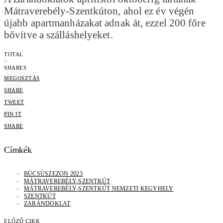
Mátraverebély-Szentkúton, ahol ez év végén
újabb apartmanházakat adnak át, ezzel 200 főre
bővítve a szálláshelyeket.
TOTAL
0
SHARES
MEGOSZTÁS
SHARE
TWEET
PIN IT
SHARE
Címkék
BÚCSÚSZEZON 2023
MÁTRAVEREBÉLY-SZENTKÚT
MÁTRAVEREBÉLY-SZENTKÚT NEMZETI KEGYHELY
SZENTKÚT
ZARÁNDOKLAT
ELŐZŐ CIKK