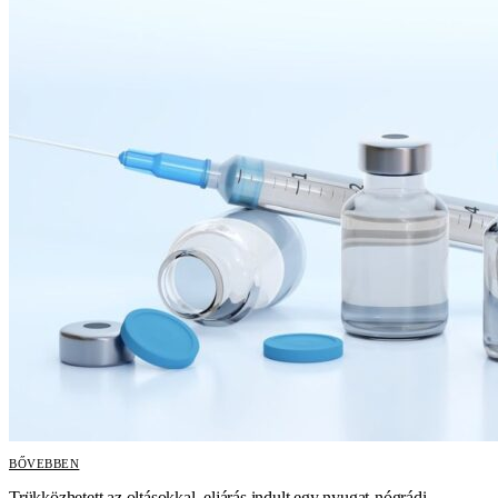
BŐVEBBEN
Trükközhetett az oltásokkal, eljárás indult egy nyugat-nógrádi