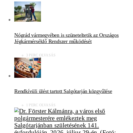
Nógrád vármegyében is szüneteltetik az Országos
Jégkármérséklő Rendszer működését
3 PERC OLVASÁS
Rendkívüli ülést tartott Salgótarján közgyűlése
1 PERC OLVASÁS