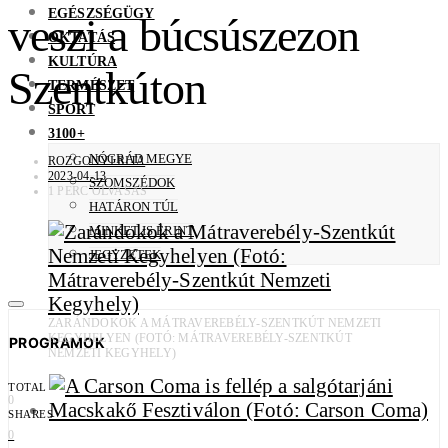
EGÉSZSÉGÜGY
veszi a búcsúszezon
OKTATÁS
KULTÚRA
Szentkúton
TERMÉSZET
SPORT
3100+
NÓGRÁD MEGYE
ROZGONYI RITA
2023-04-13
SZOMSZÉDOK
1 PERC OLVASÁS
HATÁRON TÚL
MINKET IS ÉRINT
JEGYZETEK
ZARÁNDOKOK A MÁTRAVEREBÉLY-SZENTKÚT NEMZETI
KEGYHELYEN (FOTÓ: MÁTRAVEREBÉLY-SZENTKÚT
PROGRAMOK
NEMZETI KEGYHELY)
TOTAL
0
SHARES
0