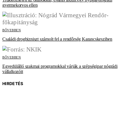
gyermekorvos ellen
BŐVEBBEN
Családi drogbizniszt számolt fel a rendőrség Karancskesziben
BŐVEBBEN
Egyedülálló szakmai programokkal várják a szépségipar nógrádi
vállalkozóit
HIRDETÉS