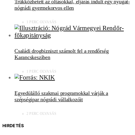
Trükközhetett az oltásokkal, eljárás indult egy nyugat-
nógrádi gyermekorvos ellen
1 PERC OLVASÁS
Családi drogbizniszt számolt fel a rendőrség
Karancskesziben
1 PERC OLVASÁS
Egyedülálló szakmai programokkal várják a
szépségipar nógrádi vállalkozóit
2 PERC OLVASÁS
HIRDETÉS