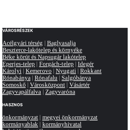
VÁROSRÉSZEK
Acélgyári térség
|
Baglyasalja
Beszterce-lakótelep és környéke
Béke körút és Napsugár lakótelep
Eperjes-telep
|
Forgách-telep
|
Idegér
Károlyi
|
Kemerovo
|
Nyugati
|
Rokkant
Rónabánya
|
Rónafalu
|
Salgóbánya
Somoskő
|
Városközpont
|
Vásártér
Zagyvapálfalva
|
Zagyvaróna
HASZNOS
önkormányzat
|
megyei önkormányzat
kormányablak
|
kormányhivatal