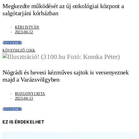
Megkezdte működését az új onkológiai központ a
salgótarjáni kórházban
KÉRI ISTVÁN
2023-04-12
BŐVEBBEN
KÖVETKEZŐ CIKK
Nógrádi és hevesi kézműves sajtok is versenyeznek
majd a Varázsvölgyben
ROZGONYI RITA
2023-04-13
BŐVEBBEN
EZ IS ÉRDEKELHET