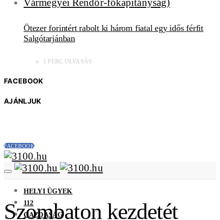
Ötezer forintért rabolt ki három fiatal egy idős férfit
Salgótarjánban
1 PERC OLVASÁS
FACEBOOK
AJÁNLJUK
FACEBOOK
HELYI ÜGYEK
112
Szombaton kezdetét
GAZDASÁG