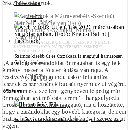
érkeznek csoportok.
Rákóczi úton
2026-07-31
2 PERC OLVASÁS
ZARÁNDOKOK A MÁTRAVEREBÉLY-SZENTKÚT NEMZETI
KEGYHELYEN (FOTÓ: MÁTRAVEREBÉLY-SZENTKÚT
NEMZETI KEGYHELY)
Számos kisebb út és útszakasz is megújul hamarosan
Salgótarjánban
„A gyalogos zarándoklat önmagában is egy lelki
élmény, hiszen a Jóisten áldása van rajta. A
résztvevők általában induláskor felajánlást
2026-07-23
2 PERC OLVASÁS
tesznek és szeretnének búcsút nyerni az út végére.
A fizikum és a szellem igénybevétele pedig már
KÖZÉLET
önmagában gyümölcsöt terem” – hangsúlyozta
Orosz Lóránt kegyhelyigazgató, majd hozzátette,
hogy a zarándoklat egy bővebb kategória, de nem
biztos, hogy minden zarándok búcsút szerez az út
Felelős vízhasználatra kéri a lakosságot az ÉRV Zrt.
végén.