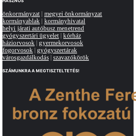
HASZNOS
önkormányzat
|
megyei önkormányzat
kormányablak
|
kormányhivatal
helyi járati autóbusz menetrend
gyógyszertári ügyelet
|
kórház
háziorvosok
|
gyermekorvosok
fogorvosok
|
gyógyszertárak
városgazdálkodás
|
szavazókörök
SZÁMUNKRA A MEGTISZTELTETÉS!