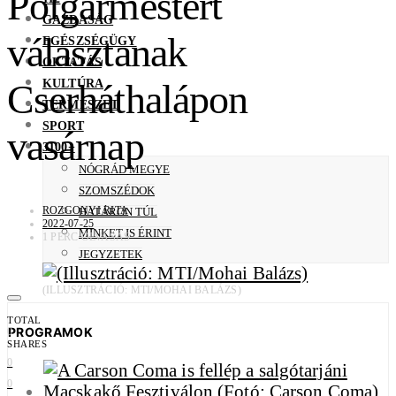
Polgármestert
GAZDASÁG
választanak
EGÉSZSÉGÜGY
OKTATÁS
KULTÚRA
Cserháthalápon
TERMÉSZET
SPORT
vasárnap
3100+
NÓGRÁD MEGYE
SZOMSZÉDOK
ROZGONYI RITA
HATÁRON TÚL
2022-07-25
MINKET IS ÉRINT
1 PERC OLVASÁS
JEGYZETEK
(ILLUSZTRÁCIÓ: MTI/MOHAI BALÁZS)
TOTAL
PROGRAMOK
0
SHARES
0
0