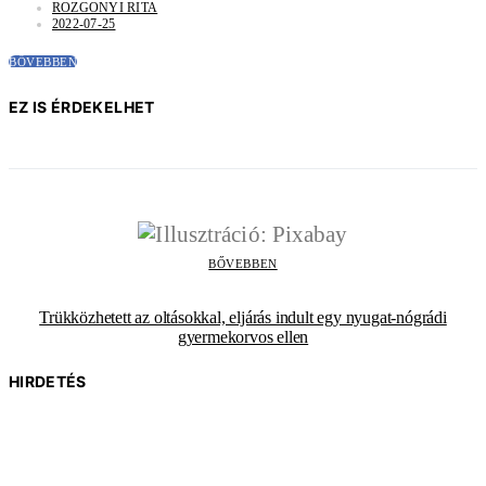
ROZGONYI RITA
2022-07-25
BŐVEBBEN
EZ IS ÉRDEKELHET
BŐVEBBEN
Trükközhetett az oltásokkal, eljárás indult egy nyugat-nógrádi
gyermekorvos ellen
HIRDETÉS