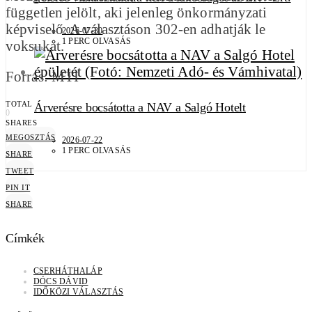
független jelölt, aki jelenleg önkormányzati
képviselő. A választáson 302-en adhatják le
2026-07-30
1 PERC OLVASÁS
voksukat.
Forrás: MTI
TOTAL
Árverésre bocsátotta a NAV a Salgó Hotelt
0
SHARES
MEGOSZTÁS
2026-07-22
1 PERC OLVASÁS
SHARE
TWEET
PIN IT
SHARE
Címkék
CSERHÁTHALÁP
DÓCS DÁVID
IDŐKÖZI VÁLASZTÁS