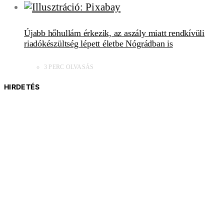
Újabb hőhullám érkezik, az aszály miatt rendkívüli
riadókészültség lépett életbe Nógrádban is
3 PERC OLVASÁS
HIRDETÉS