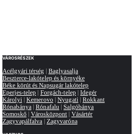
VÁROSRÉSZEK
Acélgyári térség
|
Baglyasalja
Beszterce-lakótelep és környéke
Béke körút és Napsugár lakótelep
Eperjes-telep
|
Forgách-telep
|
Idegér
Károlyi
|
Kemerovo
|
Nyugati
|
Rokkant
Rónabánya
|
Rónafalu
|
Salgóbánya
Somoskő
|
Városközpont
|
Vásártér
Zagyvapálfalva
|
Zagyvaróna