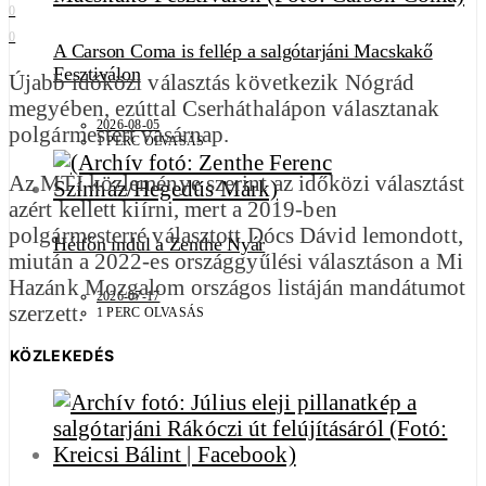
0
0
A Carson Coma is fellép a salgótarjáni Macskakő
Fesztiválon
Újabb időközi választás következik Nógrád
megyében, ezúttal Cserháthalápon választanak
2026-08-05
polgármestert vasárnap.
1 PERC OLVASÁS
Az MTI közleménye szerint az időközi választást
azért kellett kiírni, mert a 2019-ben
polgármesterré választott Dócs Dávid lemondott,
Hétfőn indul a Zenthe Nyár
miután a 2022-es országgyűlési választáson a Mi
Hazánk Mozgalom országos listáján mandátumot
2026-07-17
szerzett.
1 PERC OLVASÁS
KÖZLEKEDÉS