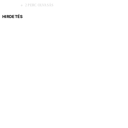
2 PERC OLVASÁS
HIRDETÉS