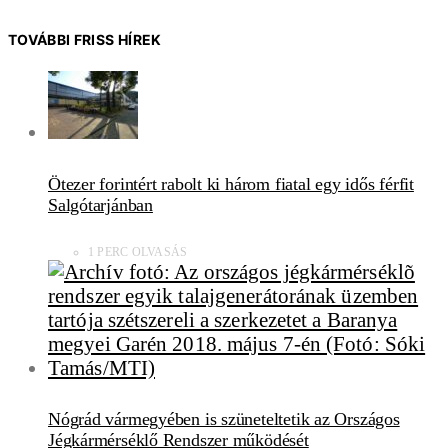
TOVÁBBI FRISS HÍREK
Ötezer forintért rabolt ki három fiatal egy idős férfit
Salgótarjánban
1 PERC OLVASÁS
Nógrád vármegyében is szüneteltetik az Országos
Jégkármérséklő Rendszer működését