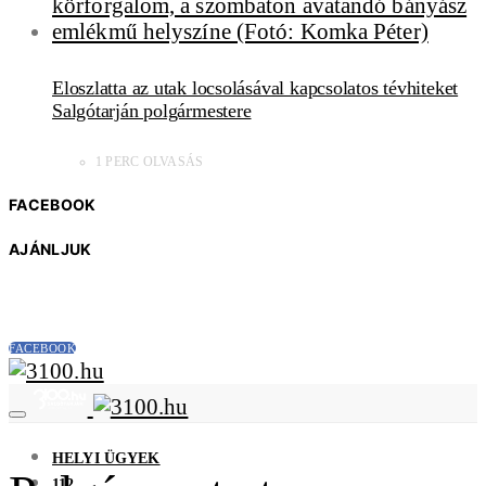
Eloszlatta az utak locsolásával kapcsolatos tévhiteket
Salgótarján polgármestere
1 PERC OLVASÁS
FACEBOOK
AJÁNLJUK
FACEBOOK
HELYI ÜGYEK
112