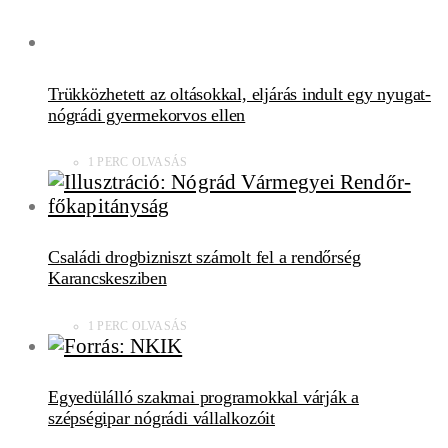
Trükközhetett az oltásokkal, eljárás indult egy nyugat-
nógrádi gyermekorvos ellen
1 PERC OLVASÁS
Családi drogbizniszt számolt fel a rendőrség
Karancskesziben
1 PERC OLVASÁS
Egyedülálló szakmai programokkal várják a
szépségipar nógrádi vállalkozóit