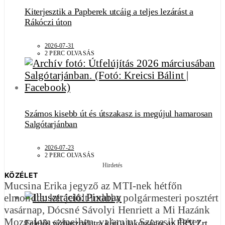
Kiterjesztik a Papberek utcáig a teljes lezárást a
Rákóczi úton
2026-07-31
2 PERC OLVASÁS
Számos kisebb út és útszakasz is megújul hamarosan
Salgótarjánban
2026-07-23
2 PERC OLVASÁS
Hirdetés
KÖZÉLET
Mucsina Erika jegyző az MTI-nek hétfőn
elmondta: két jelölt indul a polgármesteri posztért
vasárnap, Dócsné Sávolyi Henriett a Mi Hazánk
Mozgalom színeiben, valamint Szorcsik Péter
Felelős vízhasználatra kéri a lakosságot az ÉRV Zrt.