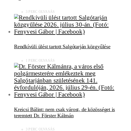
3 PERC OLVASÁS
Rendkívüli ülést tartott Salgótarján közgyűlése
1 PERC OLVASÁS
Kreicsi Bálint: nem csak várost, de közösséget is
teremtett Dr. Förster Kálmán
3 PERC OLVASÁS