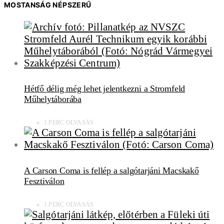
MOSTANSÁG NÉPSZERŰ
Hétfő délig még lehet jelentkezni a Stromfeld
Műhelytáborába
1 PERC OLVASÁS
A Carson Coma is fellép a salgótarjáni Macskakő
Fesztiválon
1 PERC OLVASÁS