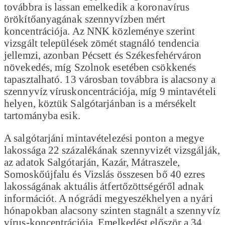
továbbra is lassan emelkedik a koronavírus
örökítőanyagának szennyvízben mért
koncentrációja. Az NNK közleménye szerint
vizsgált települések zömét stagnáló tendencia
jellemzi, azonban Pécsett és Székesfehérváron
növekedés, míg Szolnok esetében csökkenés
tapasztalható. 13 városban továbbra is alacsony a
szennyvíz víruskoncentrációja, míg 9 mintavételi
helyen, köztük Salgótarjánban is a mérsékelt
tartományba esik.
A salgótarjáni mintavételezési ponton a megye
lakossága 22 százalékának szennyvizét vizsgálják,
az adatok Salgótarján, Kazár, Mátraszele,
Somoskőújfalu és Vizslás összesen bő 40 ezres
lakosságának aktuális átfertőzöttségéről adnak
információt. A nógrádi megyeszékhelyen a nyári
hónapokban alacsony szinten stagnált a szennyvíz
vírus-koncentrációja. Emelkedést először a 34.