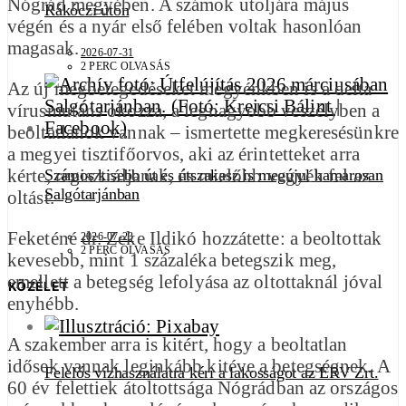
Nógrád megyében. A számok utoljára május
Rákóczi úton
végén és a nyár első felében voltak hasonlóan
magasak.
2026-07-31
2 PERC OLVASÁS
Az új megbetegedéseket megyénkben is a delta
vírusmutáns okozza, a legnagyobb veszélyben a
beoltatlanok vannak – ismertette megkeresésünkre
a megyei tisztifőorvos, aki az érintetteket arra
kérte, regisztráljanak, és mielőbb vegyék fel az
Számos kisebb út és útszakasz is megújul hamarosan
Salgótarjánban
oltást.
Feketéné dr. Zeke Ildikó hozzátette: a beoltottak
2026-07-23
2 PERC OLVASÁS
kevesebb, mint 1 százaléka betegszik meg,
emellett a betegség lefolyása az oltottaknál jóval
KÖZÉLET
enyhébb.
A szakember arra is kitért, hogy a beoltatlan
idősek vannak leginkább kitéve a betegségnek. A
Felelős vízhasználatra kéri a lakosságot az ÉRV Zrt.
60 év felettiek átoltottsága Nógrádban az országos