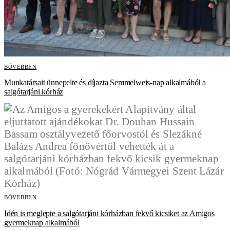
BŐVEBBEN
Munkatársait ünnepelte és díjazta Semmelweis-nap alkalmából a
salgótarjáni kórház
BŐVEBBEN
Idén is meglepte a salgótarjáni kórházban fekvő kicsiket az Amigos
gyermeknap alkalmából