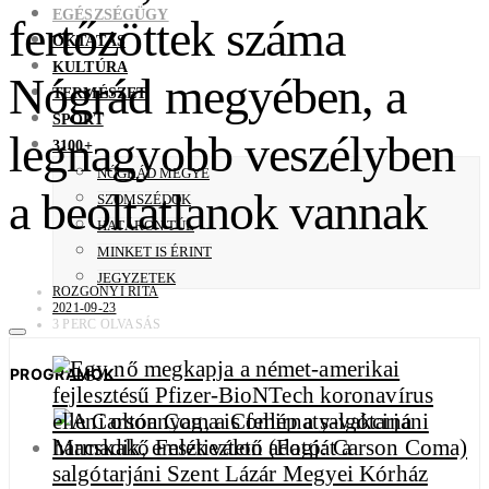
EGÉSZSÉGÜGY
fertőzöttek száma
OKTATÁS
KULTÚRA
Nógrád megyében, a
TERMÉSZET
SPORT
legnagyobb veszélyben
3100+
NÓGRÁD MEGYE
a beoltatlanok vannak
SZOMSZÉDOK
HATÁRON TÚL
MINKET IS ÉRINT
JEGYZETEK
ROZGONYI RITA
2021-09-23
3 PERC OLVASÁS
PROGRAMOK