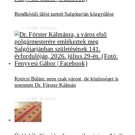
Rendkívüli ülést tartott Salgótarján közgyűlése
1 PERC OLVASÁS
Kreicsi Bálint: nem csak várost, de közösséget is
teremtett Dr. Förster Kálmán
3 PERC OLVASÁS