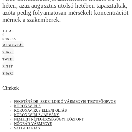
héten, azaz augusztus utolsó hetében tapasztaltak,
azóta pedig folyamatosan mérsékelt koncentrációt
mérnek a szakemberek.
TOTAL
0
SHARES
MEGOSZTÁS
SHARE
TWEET
PIN IT
SHARE
Címkék
FEKETÉNÉ DR. ZEKE ILDIKÓ VÁRMEGYEI TISZTIFŐORVOS
KORONAVÍRUS
KORONAVÍRUS ELLENI OLTÁS
KORONAVÍRUS-JÁRVÁNY
NEMZETI NÉPEGÉSZSÉGÜGYI KÖZPONT
NÓGRÁD VÁRMEGYE
SALGÓTARJÁN