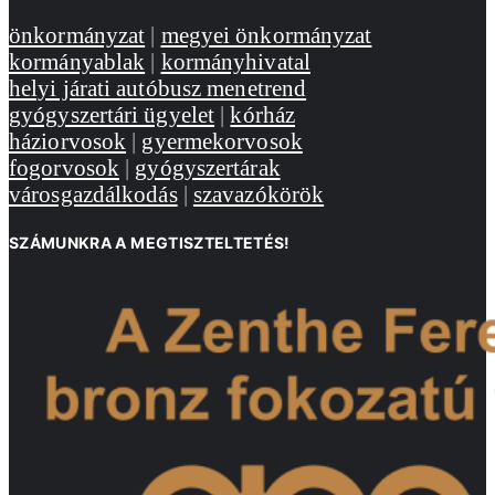
önkormányzat
|
megyei önkormányzat
kormányablak
|
kormányhivatal
helyi járati autóbusz menetrend
gyógyszertári ügyelet
|
kórház
háziorvosok
|
gyermekorvosok
fogorvosok
|
gyógyszertárak
városgazdálkodás
|
szavazókörök
SZÁMUNKRA A MEGTISZTELTETÉS!