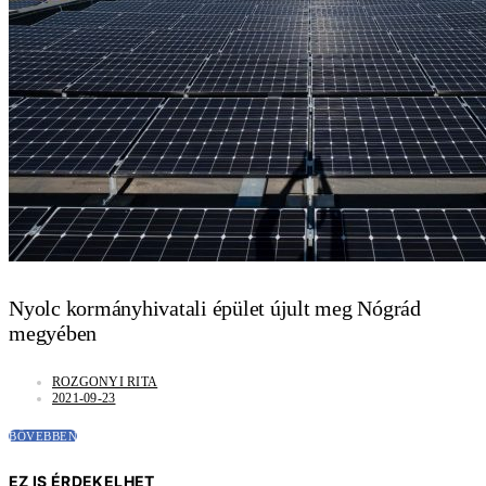
Nyolc kormányhivatali épület újult meg Nógrád
megyében
ROZGONYI RITA
2021-09-23
BŐVEBBEN
EZ IS ÉRDEKELHET