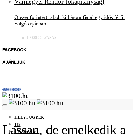
Ötezer forintért rabolt ki három fiatal egy idős férfit
Salgótarjánban
1 PERC OLVASÁS
FACEBOOK
AJÁNLJUK
FACEBOOK
HELYI ÜGYEK
112
Lassan, de emelkedik a
GAZDASÁG