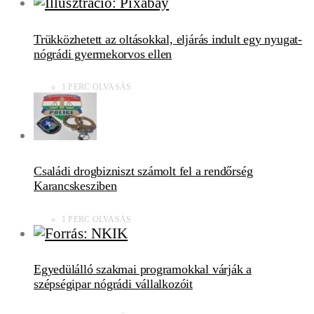
Trükközhetett az oltásokkal, eljárás indult egy nyugat-
nógrádi gyermekorvos ellen
1 PERC OLVASÁS
Családi drogbizniszt számolt fel a rendőrség
Karancskesziben
1 PERC OLVASÁS
Egyedülálló szakmai programokkal várják a
szépségipar nógrádi vállalkozóit