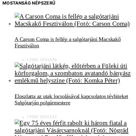
MOSTANSÁG NÉPSZERŰ
A Carson Coma is fellép a salgótarjáni Macskakő
Fesztiválon
1 PERC OLVASÁS
Eloszlatta az utak locsolásával kapcsolatos tévhiteket
Salgótarján polgármestere
1 PERC OLVASÁS