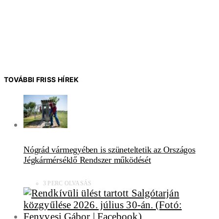
TOVÁBBI FRISS HÍREK
Nógrád vármegyében is szüneteltetik az Országos
Jégkármérséklő Rendszer működését
3 PERC OLVASÁS