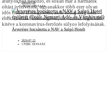
arányokhoz hasonló, és sokan már a harmadik
2026-07-30
oltást is felvették, ugyanakkor több ezer olyan
1 PERC OLVASÁS
idős ember él megyében, akik eddig még nem
éltek az oltás lehetőségével, ők vannak leginkább
kitéve a koronavírus-fertőzés súlyos lefolyásának.
Árverésre bocsátotta a NAV a Salgó Hotelt
2026-07-22
1 PERC OLVASÁS