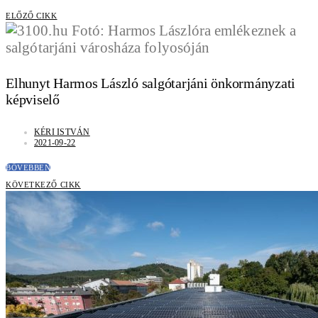
ELŐZŐ CIKK
Elhunyt Harmos László salgótarjáni önkormányzati
képviselő
KÉRI ISTVÁN
2021-09-22
BŐVEBBEN
KÖVETKEZŐ CIKK