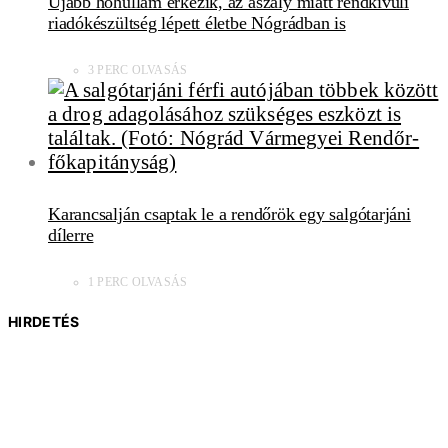
Újabb hőhullám érkezik, az aszály miatt rendkívüli
riadókészültség lépett életbe Nógrádban is
3 PERC OLVASÁS
Karancsalján csaptak le a rendőrök egy salgótarjáni
dílerre
1 PERC OLVASÁS
HIRDETÉS