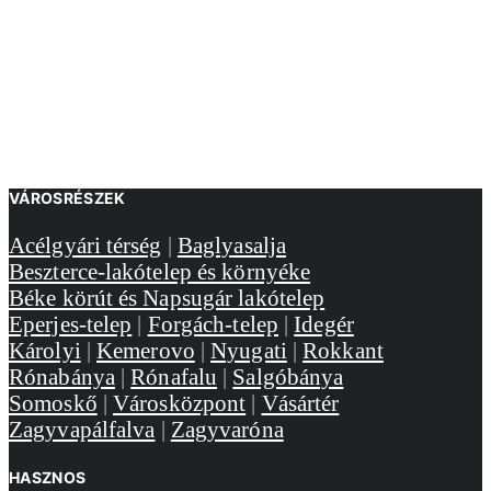
VÁROSRÉSZEK
Acélgyári térség
|
Baglyasalja
Beszterce-lakótelep és környéke
Béke körút és Napsugár lakótelep
Eperjes-telep
|
Forgách-telep
|
Idegér
Károlyi
|
Kemerovo
|
Nyugati
|
Rokkant
Rónabánya
|
Rónafalu
|
Salgóbánya
Somoskő
|
Városközpont
|
Vásártér
Zagyvapálfalva
|
Zagyvaróna
HASZNOS