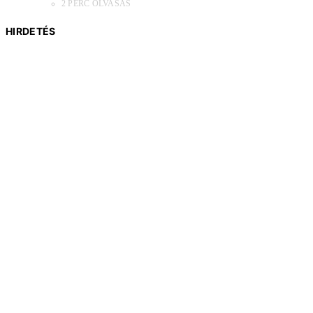
2 PERC OLVASÁS
HIRDETÉS