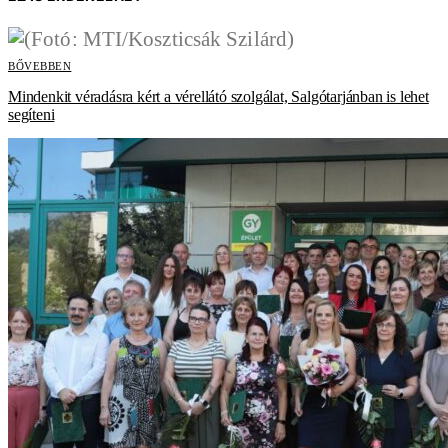
BŐVEBBEN
Mindenkit véradásra kért a vérellátó szolgálat, Salgótarjánban is lehet
segíteni