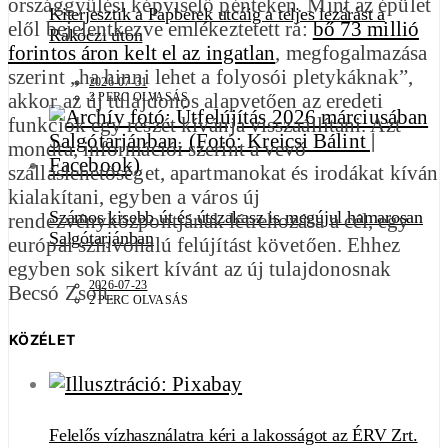
országgyűlési képviselő pénteken. Mint az épület
Kiterjesztik a Papberek utcáig a teljes lezárást a
elől bejelentkezve emlékeztetett rá:
bő 73 millió
Rákóczi úton
forintos áron kelt el az ingatlan
, megfogalmazása
szerint „ha hinni lehet a folyosói pletykáknak”,
2026-07-31
akkor az új tulajdonos alapvetően az eredeti
2 PERC OLVASÁS
funkciók egy részét kívánja visszaállítani. Azt
mondta, információi szerint a vevő
szálláslehetőséget, apartmanokat és irodákat kíván
kialakítani, egyben a város új
Számos kisebb út és útszakasz is megújul hamarosan
rendezvényközpontjának létrehozása a cél, egy
Salgótarjánban
európai színvonalú felújítást követően. Ehhez
egyben sok sikert kívánt az új tulajdonosnak
2026-07-23
Becsó Zsolt.
2 PERC OLVASÁS
KÖZÉLET
Felelős vízhasználatra kéri a lakosságot az ÉRV Zrt.