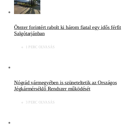
Ötezer forintért rabolt ki három fiatal egy idős férfit
Salgótarjánban
1 PERC OLVASÁS
Nógrád vármegyében is szüneteltetik az Országos
Jégkármérséklő Rendszer működését
3 PERC OLVASÁS