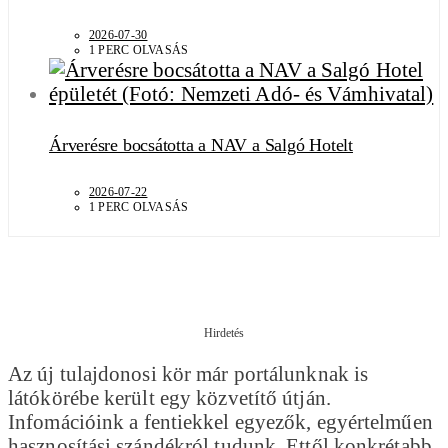
2026-07-30
1 PERC OLVASÁS
Árverésre bocsátotta a NAV a Salgó Hotelt
2026-07-22
1 PERC OLVASÁS
Hirdetés
Az új tulajdonosi kör már portálunknak is
látókörébe került egy közvetítő útján.
Infomációink a fentiekkel egyezők, egyértelműen
hasznosítási szándékról tudunk. Ettől konkrétabb