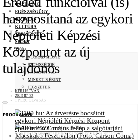
Eredeti funkcióival (is)
GAZDASÁG
EGÉSZSÉGÜGY
hasznosítaná az egykori
OKTATÁS
KULTÚRA
Népjóléti Képzési
TERMÉSZET
SPORT
Központot az új
3100+
NÓGRÁD MEGYE
tulajdonos
SZOMSZÉDOK
HATÁRON TÚL
MINKET IS ÉRINT
JEGYZETEK
KÉRI ISTVÁN
2023-07-22
1 PERC OLVASÁS
PROGRAMOK
3100.HU: AZ ÁRVERÉSRE BOCSÁTOTT EGYKORI NÉPJÓLÉTI
KÉPZÉSI KÖZPONT ÉPÜLETE 2023. MÁJUS 8-ÁN