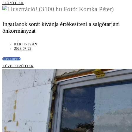
ELŐZŐ CIKK
Ingatlanok sorát kívánja értékesíteni a salgótarjáni
önkormányzat
KÉRI ISTVÁN
2023-07-22
BŐVEBBEN
KÖVETKEZŐ CIKK