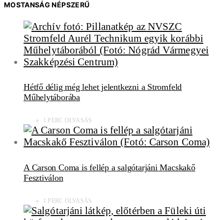
MOSTANSÁG NÉPSZERŰ
Hétfő délig még lehet jelentkezni a Stromfeld
Műhelytáborába
1 PERC OLVASÁS
A Carson Coma is fellép a salgótarjáni Macskakő
Fesztiválon
1 PERC OLVASÁS