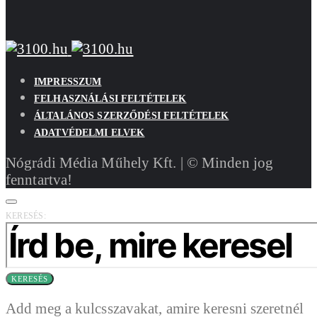
IMPRESSZUM
FELHASZNÁLÁSI FELTÉTELEK
ÁLTALÁNOS SZERZŐDÉSI FELTÉTELEK
ADATVÉDELMI ELVEK
Nógrádi Média Műhely Kft. | © Minden jog
fenntartva!
KERESÉS:
KERESÉS
Add meg a kulcsszavakat, amire keresni szeretnél