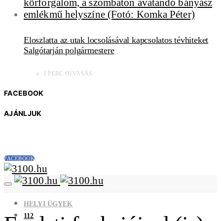
Eloszlatta az utak locsolásával kapcsolatos tévhiteket
Salgótarján polgármestere
1 PERC OLVASÁS
FACEBOOK
AJÁNLJUK
FACEBOOK
HELYI ÜGYEK
112