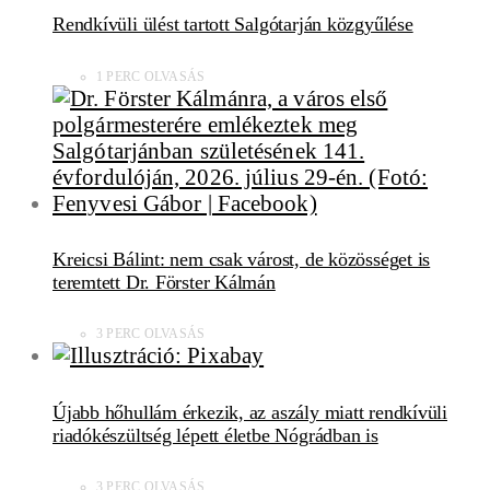
Rendkívüli ülést tartott Salgótarján közgyűlése
1 PERC OLVASÁS
Kreicsi Bálint: nem csak várost, de közösséget is
teremtett Dr. Förster Kálmán
3 PERC OLVASÁS
Újabb hőhullám érkezik, az aszály miatt rendkívüli
riadókészültség lépett életbe Nógrádban is
3 PERC OLVASÁS