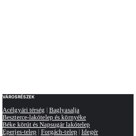
VÁROSRÉSZEK
Acélgyári térség
|
Baglyasalja
Beszterce-lakótelep és környéke
Béke körút és Napsugár lakótelep
Eperjes-telep
|
Forgách-telep
|
Idegér