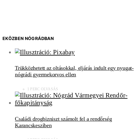
EKÖZBEN NÓGRÁDBAN
Trükközhetett az oltásokkal, eljárás indult egy nyugat-
nógrádi gyermekorvos ellen
1 PERC OLVASÁS
Családi drogbizniszt számolt fel a rendőrség
Karancskesziben