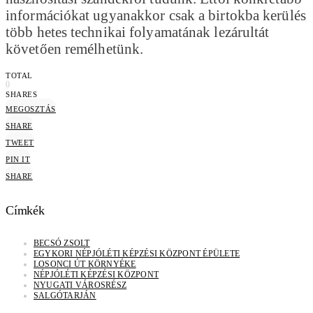
információkat ugyanakkor csak a birtokba kerülés
több hetes technikai folyamatának lezárultát
követően remélhetünk.
TOTAL
0
SHARES
MEGOSZTÁS
SHARE
TWEET
PIN IT
SHARE
Címkék
BECSÓ ZSOLT
EGYKORI NÉPJÓLÉTI KÉPZÉSI KÖZPONT ÉPÜLETE
LOSONCI ÚT KÖRNYÉKE
NÉPJÓLÉTI KÉPZÉSI KÖZPONT
NYUGATI VÁROSRÉSZ
SALGÓTARJÁN