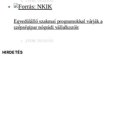
1 PERC OLVASÁS
Egyedülálló szakmai programokkal várják a
szépségipar nógrádi vállalkozóit
2 PERC OLVASÁS
HIRDETÉS