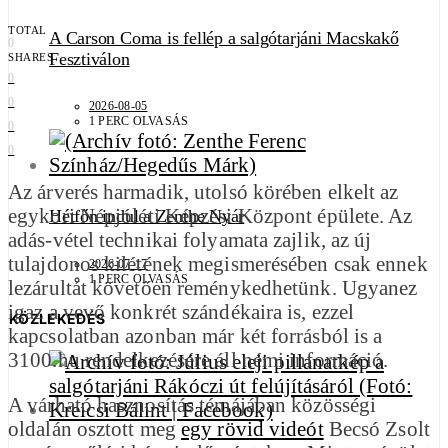
TOTAL
A Carson Coma is fellép a salgótarjáni Macskakő
0
Fesztiválon
SHARES
0
0
2026-08-05
1 PERC OLVASÁS
0
0
Az árverés harmadik, utolsó körében elkelt az
egykori Népjóléti Képzési Központ épülete. Az
Hétfőn indul a Zenthe Nyár
adás-vétel technikai folyamata zajlik, az új
tulajdonos kilétének megismerésében csak ennek
2026-07-17
1 PERC OLVASÁS
lezárultát követően reménykedhetünk. Ugyanez
igaz a vevő konkrét szándékaira is, ezzel
KÖZLEKEDÉS
kapcsolatban azonban már két forrásból is a
3100.hu rendelkezésére áll némi információ.
A várható hasznosítás témájában közösségi
oldalán osztott meg
egy rövid videót
Becsó Zsolt