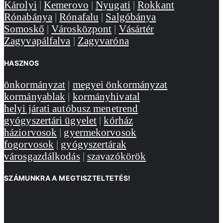
Károlyi
|
Kemerovo
|
Nyugati
|
Rokkant
Rónabánya
|
Rónafalu
|
Salgóbánya
Somoskő
|
Városközpont
|
Vásártér
Zagyvapálfalva
|
Zagyvaróna
HASZNOS
önkormányzat
|
megyei önkormányzat
kormányablak
|
kormányhivatal
helyi járati autóbusz menetrend
gyógyszertári ügyelet
|
kórház
háziorvosok
|
gyermekorvosok
fogorvosok
|
gyógyszertárak
városgazdálkodás
|
szavazókörök
SZÁMUNKRA A MEGTISZTELTETÉS!