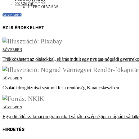
2026-07-22
2025-01-16
1 PERC OLVASÁS
BŐVEBBEN
EZ IS ÉRDEKELHET
BŐVEBBEN
Trükközhetett az oltásokkal, eljárás indult egy nyugat-nógrádi gyermeko
BŐVEBBEN
Családi drogbizniszt számolt fel a rendőrség Karancskesziben
BŐVEBBEN
Egyedülálló szakmai programokkal várják a szépségipar nógrádi vállalk
HIRDETÉS