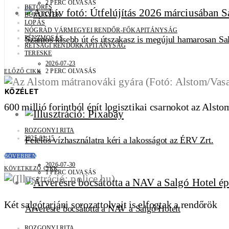
2 PERC OLVASÁS
BETÖRÉS
BŰNÜGYEK
LOPÁS
NÓGRÁD VÁRMEGYEI RENDŐR-FŐKAPITÁNYSÁG
PÉNZMOSÁS
Számos kisebb út és útszakasz is megújul hamarosan Sa
RÉTSÁGI RENDŐRKAPITÁNYSÁG
TERESKE
2026-07-23
2 PERC OLVASÁS
ELŐZŐ CIKK
KÖZÉLET
600 millió forintból épít logisztikai csarnokot az Als
ROZGONYI RITA
2025-01-15
Felelős vízhasználatra kéri a lakosságot az ÉRV Zrt.
BŐVEBBEN
2026-07-30
KÖVETKEZŐ CIKK
1 PERC OLVASÁS
Két salgótarjáni sorozattolvajt is elfogtak a rendőrök
Árverésre bocsátotta a NAV a Salgó Hotelt
ROZGONYI RITA