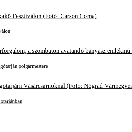
válon
algótarján polgármestere
lgótarjánban