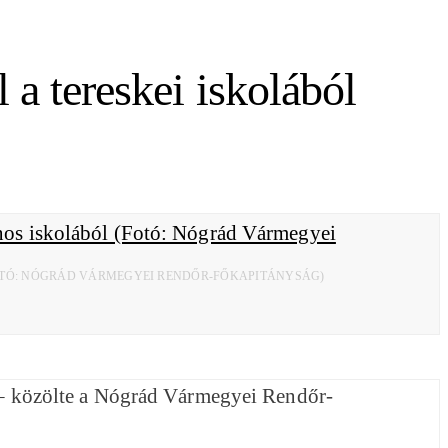
 a tereskei iskolából
(FOTÓ: NÓGRÁD VÁRMEGYEI RENDŐR-FŐKAPITÁNYSÁG)
én – közölte a Nógrád Vármegyei Rendőr-