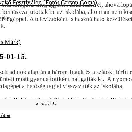
 este látogatta meg egykori alma materét, ahová lopá
on bemászva jutottak be az iskolába, ahonnan nem kis
válon
 táblagéppel. A televízióként is használható készülék
ak.
5-01-15.
 adatok alapján a három fiatalt és a szátoki férfit e
ntett miatt gyanúsítottként hallgatták ki. A nyomozó
áblagépet a hatóság tagjai visszavitték az iskolába.
MEGOSZTÁS
i úton