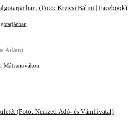
lgótarjánban
tom Mátranovákon