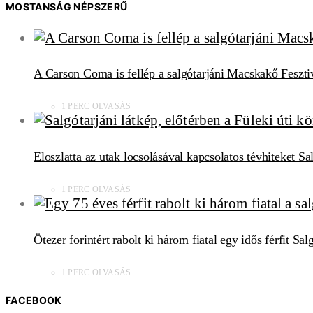
MOSTANSÁG NÉPSZERŰ
A Carson Coma is fellép a salgótarjáni Macskakő Feszti
1 PERC OLVASÁS
Eloszlatta az utak locsolásával kapcsolatos tévhiteket S
1 PERC OLVASÁS
Ötezer forintért rabolt ki három fiatal egy idős férfit Sa
1 PERC OLVASÁS
FACEBOOK