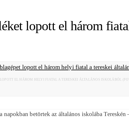
éket lopott el három fiatal
T LOPOTT EL HÁROM HELYI FIATAL A TERESKEI ÁLTALÁNOS ISKOLÁBÓL 
ik a napokban betörtek az általános iskolába Teresk