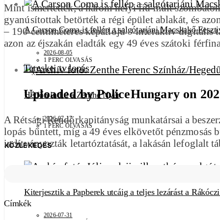
Mint ismertették, a három helyi fiú múlt szombaton
gyanúsítottak betörték a régi épület ablakát, és az
A Carson Coma is fellép a salgótarjáni Macskakő Feszti
– 190 centiméteres képátlójú – interaktív digitális
azon az éjszakán eladták egy 49 éves szátoki férfin
2026-08-05
1 PERC OLVASÁS
Tereskei tv lopás
Uploaded by PoliceHungary on 202
Hétfőn indul a Zenthe Nyár
A Rétsági Rendőrkapitányság munkatársai a beszerzett
2026-07-17
1 PERC OLVASÁS
lopás bűntett, míg a 49 éves elkövetőt pénzmosás bű
indítványozták letartóztatását, a lakásán lefoglalt t
KÖZLEKEDÉS
Kiterjesztik a Papberek utcáig a teljes lezárást a Rákócz
Címkék
2026-07-31