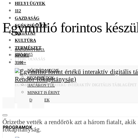
HELYI ÜGYEK
112
GAZDASÁG
Egymillió forintos készül
EGÉSZSÉGÜGY
OKTATÁS
KULTÚRA
TERMÉSZET
ROZGONYI RITA
2025-01-15
SPORT
1 PERC OLVASÁS
3100+
NÓGRÁD MEGYE
SZOMSZÉDOK
EGYMILLIÓ FORINT ÉRTÉKŰ INTERAKTÍV DIGITÁLIS TÁBLAGÉPE
HATÁRON TÚL
MINKET IS ÉRINT
JEGYZETEK
Őrizetbe vették a rendőrök azt a három fiatalt, ak
PROGRAMOK
főkapitányság.