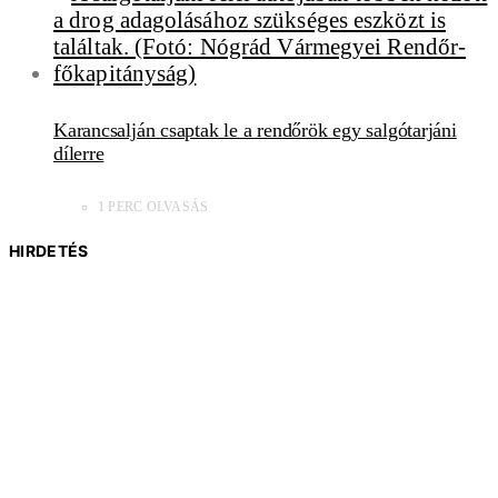
Karancsalján csaptak le a rendőrök egy salgótarjáni
dílerre
1 PERC OLVASÁS
HIRDETÉS