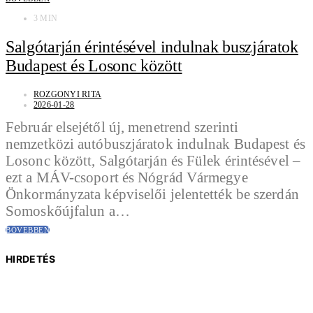
3 MIN
Salgótarján érintésével indulnak buszjáratok
Budapest és Losonc között
ROZGONYI RITA
2026-01-28
Február elsejétől új, menetrend szerinti
nemzetközi autóbuszjáratok indulnak Budapest és
Losonc között, Salgótarján és Fülek érintésével –
ezt a MÁV-csoport és Nógrád Vármegye
Önkormányzata képviselői jelentették be szerdán
Somoskőújfalun a…
BŐVEBBEN
HIRDETÉS