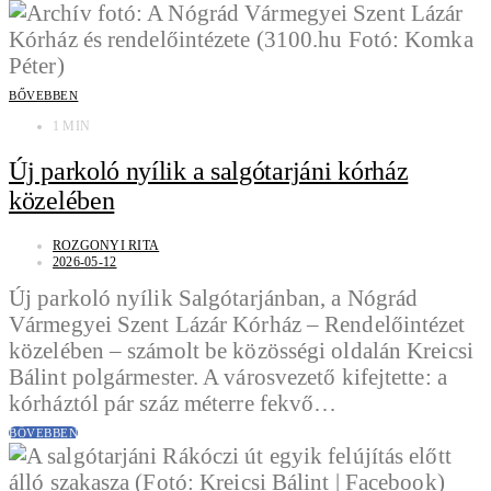
BŐVEBBEN
1 MIN
Új parkoló nyílik a salgótarjáni kórház
közelében
ROZGONYI RITA
2026-05-12
Új parkoló nyílik Salgótarjánban, a Nógrád
Vármegyei Szent Lázár Kórház – Rendelőintézet
közelében – számolt be közösségi oldalán Kreicsi
Bálint polgármester. A városvezető kifejtette: a
kórháztól pár száz méterre fekvő…
BŐVEBBEN