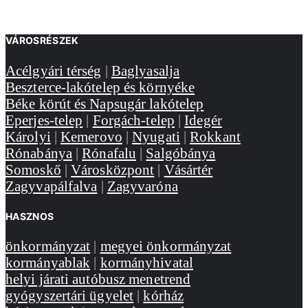
VÁROSRÉSZEK
Acélgyári térség
|
Baglyasalja
Beszterce-lakótelep és környéke
Béke körút és Napsugár lakótelep
Eperjes-telep
|
Forgách-telep
|
Idegér
Károlyi
|
Kemerovo
|
Nyugati
|
Rokkant
Rónabánya
|
Rónafalu
|
Salgóbánya
Somoskő
|
Városközpont
|
Vásártér
Zagyvapálfalva
|
Zagyvaróna
HASZNOS
önkormányzat
|
megyei önkormányzat
kormányablak
|
kormányhivatal
helyi járati autóbusz menetrend
gyógyszertári ügyelet
|
kórház