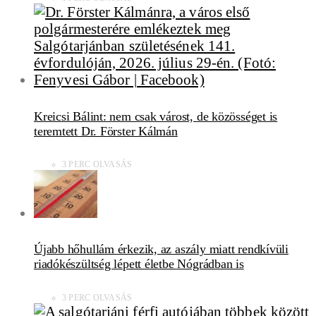
Kreicsi Bálint: nem csak várost, de közösséget is
teremtett Dr. Förster Kálmán
3 PERC OLVASÁS
Újabb hőhullám érkezik, az aszály miatt rendkívüli
riadókészültség lépett életbe Nógrádban is
3 PERC OLVASÁS