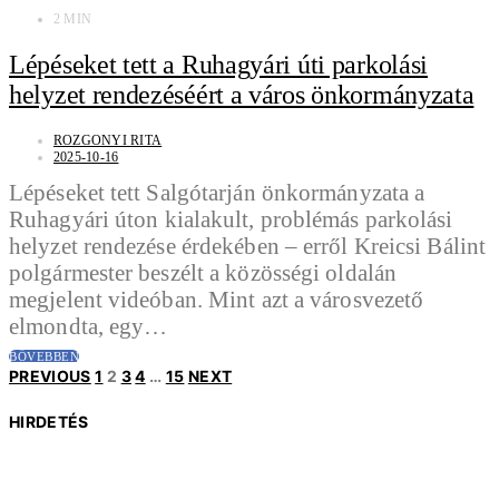
2 MIN
Lépéseket tett a Ruhagyári úti parkolási
helyzet rendezéséért a város önkormányzata
ROZGONYI RITA
2025-10-16
Lépéseket tett Salgótarján önkormányzata a
Ruhagyári úton kialakult, problémás parkolási
helyzet rendezése érdekében – erről Kreicsi Bálint
polgármester beszélt a közösségi oldalán
megjelent videóban. Mint azt a városvezető
elmondta, egy…
BŐVEBBEN
Bejegyzések
PREVIOUS
1
2
3
4
…
15
NEXT
HIRDETÉS
lapozása