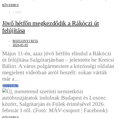
BŐVEBBEN
2 MIN
Jövő hétfőn megkezdődik a Rákóczi út
felújítása
ROZGONYI RITA
2026-05-05
Május 11-én, azaz jövő hétfőn elindul a Rákóczi
út felújítása Salgótarjánban – jelentette be Kreicsi
Bálint. A város polgármestere a közösségi oldalán
megjelent videóban arról beszélt: sokan várták
már a…
BŐVEBBEN
BŐVEBBEN