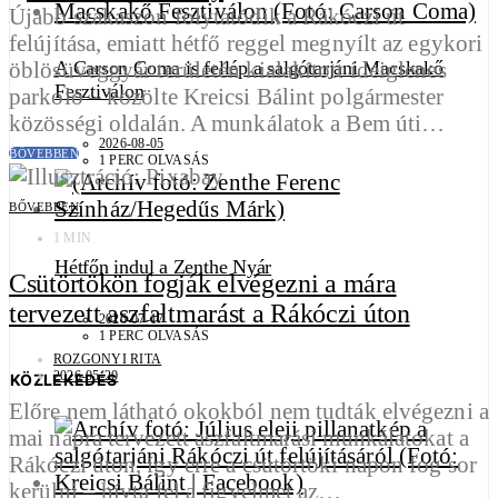
Újabb szakaszon folytatódik a Rákóczi út
felújítása, emiatt hétfő reggel megnyílt az egykori
öblösüveggyár területén kialakított ideiglenes
A Carson Coma is fellép a salgótarjáni Macskakő
Fesztiválon
parkoló – közölte Kreicsi Bálint polgármester
közösségi oldalán. A munkálatok a Bem úti…
2026-08-05
BŐVEBBEN
1 PERC OLVASÁS
BŐVEBBEN
1 MIN
Hétfőn indul a Zenthe Nyár
Csütörtökön fogják elvégezni a mára
tervezett aszfaltmarást a Rákóczi úton
2026-07-17
1 PERC OLVASÁS
ROZGONYI RITA
2026-05-20
KÖZLEKEDÉS
Előre nem látható okokból nem tudták elvégezni a
mai napra tervezett aszfaltmarási munkálatokat a
Rákóczi úton, így erre a csütörtöki napon fog sor
kerülni – hívta fel a figyelmet az…