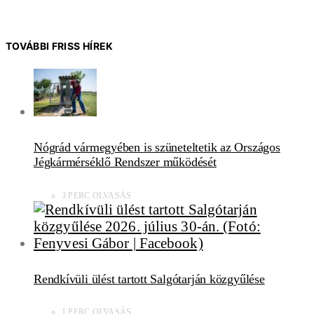
TOVÁBBI FRISS HÍREK
Nógrád vármegyében is szüneteltetik az Országos
Jégkármérséklő Rendszer működését
3 PERC OLVASÁS
Rendkívüli ülést tartott Salgótarján közgyűlése
1 PERC OLVASÁS