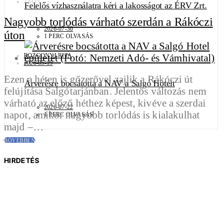
2 MIN
Felelős vízhasználatra kéri a lakosságot az ÉRV Zrt.
Nagyobb torlódás várható szerdán a Rákóczi
2026-07-30
úton
1 PERC OLVASÁS
ROZGONYI RITA
2026-05-19
Ezen a héten is gőzerővel zajlik a Rákóczi út
Árverésre bocsátotta a NAV a Salgó Hotelt
felújítása Salgótarjánban. Jelentős változás nem
várható az előző héthez képest, kivéve a szerdai
2026-07-22
napot, amikor nagyobb torlódás is kialakulhat
1 PERC OLVASÁS
majd –…
BŐVEBBEN
HIRDETÉS