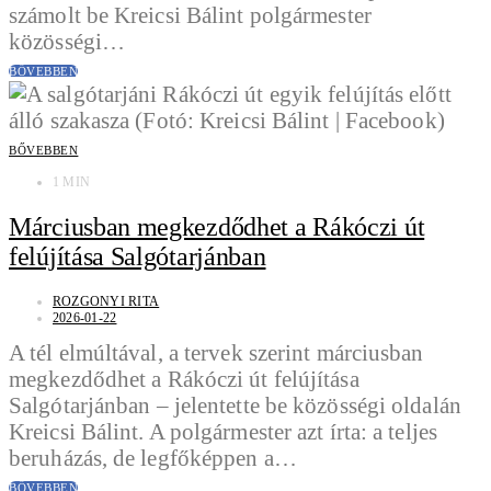
számolt be Kreicsi Bálint polgármester
közösségi…
BŐVEBBEN
BŐVEBBEN
1 MIN
Márciusban megkezdődhet a Rákóczi út
felújítása Salgótarjánban
ROZGONYI RITA
2026-01-22
A tél elmúltával, a tervek szerint márciusban
megkezdődhet a Rákóczi út felújítása
Salgótarjánban – jelentette be közösségi oldalán
Kreicsi Bálint. A polgármester azt írta: a teljes
beruházás, de legfőképpen a…
BŐVEBBEN