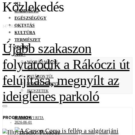
Közlekedés
112
GAZDASÁG
EGÉSZSÉGÜGY
OKTATÁS
147 BEJEGYZÉS
KULTÚRA
TERMÉSZET
Újabb szakaszon
SPORT
3100+
folytatódik a Rákóczi út
NÓGRÁD MEGYE
SZOMSZÉDOK
felújítása, megnyílt az
HATÁRON TÚL
MINKET IS ÉRINT
ideiglenes parkoló
JEGYZETEK
PROGRAMOK
ROZGONYI RITA
2026-06-01