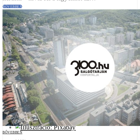
BŐVEBBEN
Kiterjesztik a Papberek utcáig a teljes lezárást a
Rákóczi úton
2026-07-31
2 PERC OLVASÁS
Számos kisebb út és útszakasz is megújul hamarosan
Salgótarjánban
2026-07-23
2 PERC OLVASÁS
KÖZÉLET
BŐVEBBEN