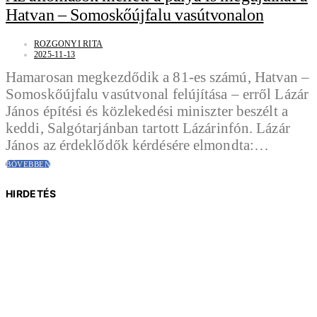
Hatvan – Somoskőújfalu vasútvonalon
ROZGONYI RITA
2025-11-13
Hamarosan megkezdődik a 81-es számú, Hatvan –
Somoskőújfalu vasútvonal felújítása – erről Lázár
János építési és közlekedési miniszter beszélt a
keddi, Salgótarjánban tartott Lázárinfón. Lázár
János az érdeklődők kérdésére elmondta:…
BŐVEBBEN
HIRDETÉS