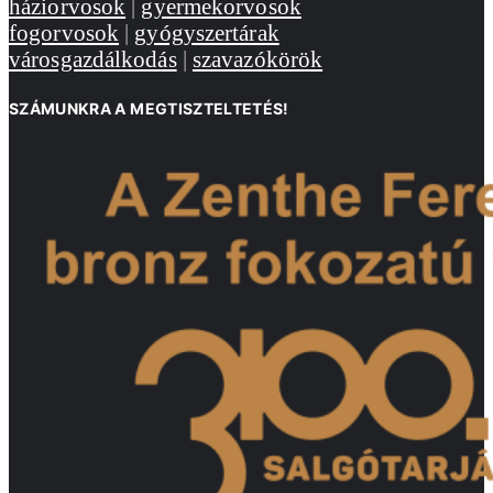
háziorvosok
|
gyermekorvosok
fogorvosok
|
gyógyszertárak
városgazdálkodás
|
szavazókörök
SZÁMUNKRA A MEGTISZTELTETÉS!