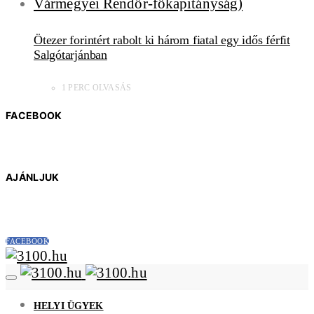
Ötezer forintért rabolt ki három fiatal egy idős férfit
Salgótarjánban
1 PERC OLVASÁS
FACEBOOK
AJÁNLJUK
FACEBOOK
HELYI ÜGYEK