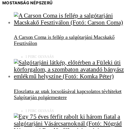
MOSTANSÁG NÉPSZERŰ
A Carson Coma is fellép a salgótarjáni Macskakő
Fesztiválon
1 PERC OLVASÁS
Eloszlatta az utak locsolásával kapcsolatos tévhiteket
Salgótarján polgármestere
1 PERC OLVASÁS