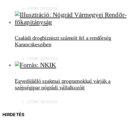
1 PERC OLVASÁS
Családi drogbizniszt számolt fel a rendőrség
Karancskesziben
1 PERC OLVASÁS
Egyedülálló szakmai programokkal várják a
szépségipar nógrádi vállalkozóit
2 PERC OLVASÁS
HIRDETÉS