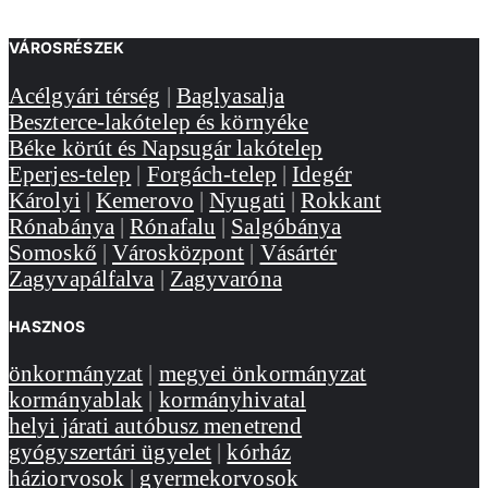
VÁROSRÉSZEK
Acélgyári térség
|
Baglyasalja
Beszterce-lakótelep és környéke
Béke körút és Napsugár lakótelep
Eperjes-telep
|
Forgách-telep
|
Idegér
Károlyi
|
Kemerovo
|
Nyugati
|
Rokkant
Rónabánya
|
Rónafalu
|
Salgóbánya
Somoskő
|
Városközpont
|
Vásártér
Zagyvapálfalva
|
Zagyvaróna
HASZNOS
önkormányzat
|
megyei önkormányzat
kormányablak
|
kormányhivatal
helyi járati autóbusz menetrend
gyógyszertári ügyelet
|
kórház
háziorvosok
|
gyermekorvosok