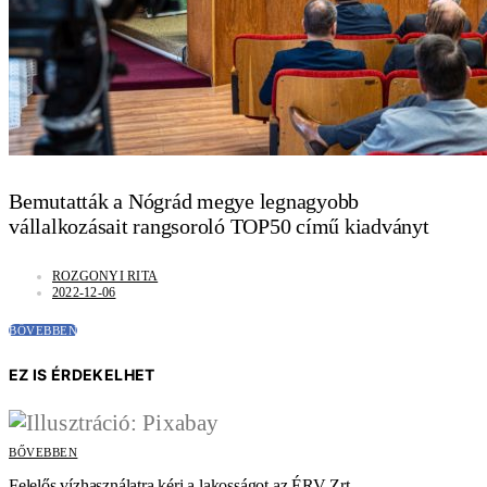
Bemutatták a Nógrád megye legnagyobb
vállalkozásait rangsoroló TOP50 című kiadványt
ROZGONYI RITA
2022-12-06
BŐVEBBEN
EZ IS ÉRDEKELHET
BŐVEBBEN
Felelős vízhasználatra kéri a lakosságot az ÉRV Zrt.