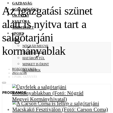
GAZDASÁG
Az igazgatási szünet
EGÉSZSÉGÜGY
OKTATÁS
alatt is nyitva tart a
KULTÚRA
TERMÉSZET
salgótarjáni
SPORT
3100+
NÓGRÁD MEGYE
kormányablak
SZOMSZÉDOK
HATÁRON TÚL
MINKET IS ÉRINT
ROZGONYI RITA
JEGYZETEK
2022-12-06
1 PERC OLVASÁS
PROGRAMOK
ÜGYFELEK A SALGÓTARJÁNI KORMÁNYABLAKBAN
(FOTÓ: NÓGRÁD MEGYEI KORMÁNYHIVATAL)