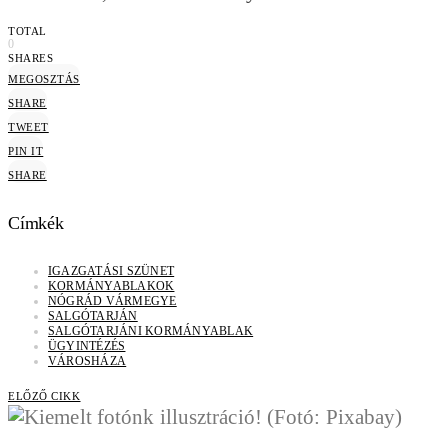
TOTAL
0
SHARES
MEGOSZTÁS
SHARE
TWEET
PIN IT
SHARE
Címkék
IGAZGATÁSI SZÜNET
KORMÁNYABLAKOK
NÓGRÁD VÁRMEGYE
SALGÓTARJÁN
SALGÓTARJÁNI KORMÁNYABLAK
ÜGYINTÉZÉS
VÁROSHÁZA
ELŐZŐ CIKK