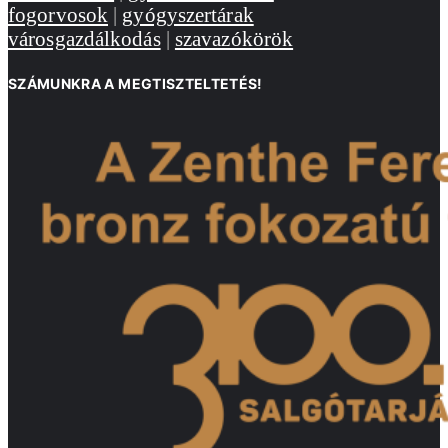
fogorvosok
|
gyógyszertárak
városgazdálkodás
|
szavazókörök
SZÁMUNKRA A MEGTISZTELTETÉS!