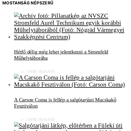
MOSTANSÁG NÉPSZERŰ
Hétfő délig még lehet jelentkezni a Stromfeld
Műhelytáborába
1 PERC OLVASÁS
A Carson Coma is fellép a salgótarjáni Macskakő
Fesztiválon
1 PERC OLVASÁS