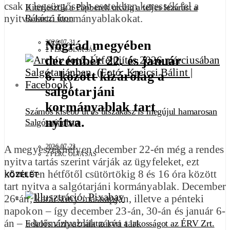
csak a legsürgősebb esetekben keressék fel a
Kiterjesztik a Papberek utcáig a teljes lezárást a
nyitva tartó kormányablakokat.
Rákóczi úton
Nógrád megyében
2026-07-31
2 PERC OLVASÁS
december 22. és január
6. között kizárólag a
salgótarjáni
kormányablak tart
Számos kisebb út és útszakasz is megújul hamarosan
nyitva.
Salgótarjánban
2026-07-23
A megyeszékhelyen december 22-én még a rendes
2 PERC OLVASÁS
nyitva tartás szerint várják az ügyfeleket, ezt
követően hétfőtől csütörtökig 8 és 16 óra között
KÖZÉLET
tart nyitva a salgótarjáni kormányablak. December
26-án, karácsony másnapján, illetve a pénteki
napokon – így december 23-án, 30-án és január 6-
án – a kormányablak zárva tart.
Felelős vízhasználatra kéri a lakosságot az ÉRV Zrt.