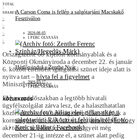
TOTAL
0
A Carson Coma is fellép a salgótarjáni Macskakő
SHARES
Fesztiválon
0
0
2026-08-05
0
1 PERC OLVASÁS
0
Országszerte 60 kijelölt kormányablak és a
Központi Okmányiroda a december 22. és január
Hétfőn indul a Zenthe Nyár
6. között elrendelt igazgatási szünet ideje alatt is
nyitva tart –
hívta fel a figyelmet
a
2026-07-17
Miniszterelnökség.
1 PERC OLVASÁS
Ebben az időszakban a legtöbb hivatali
KÖZLEKEDÉS
ügyfélszolgálat zárva lesz, de a halaszthatatlan
közfeladatokat és hatósági teendőket ellátják a
kormányhivatalok. A lakosságot arra kérték, hogy
aki teheti, az előre tervezhető ügyeit még
december 21-ig intézze el, a szünet alatt pedig