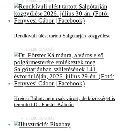
3 PERC OLVASÁS
Rendkívüli ülést tartott Salgótarján közgyűlése
1 PERC OLVASÁS
Kreicsi Bálint: nem csak várost, de közösséget is
teremtett Dr. Förster Kálmán
3 PERC OLVASÁS