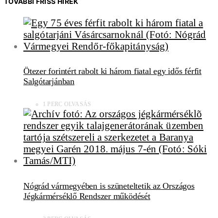
TOVÁBBI FRISS HÍREK
Ötezer forintért rabolt ki három fiatal egy idős férfit
Salgótarjánban
1 PERC OLVASÁS
Nógrád vármegyében is szüneteltetik az Országos
Jégkármérséklő Rendszer működését