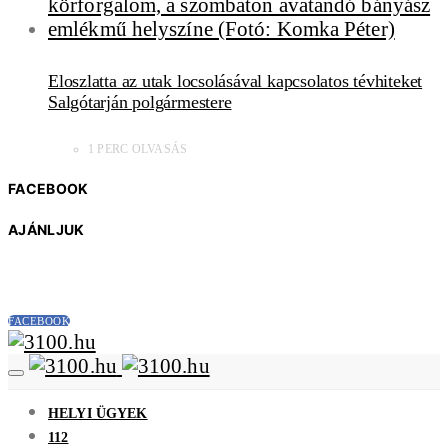
Eloszlatta az utak locsolásával kapcsolatos tévhiteket
Salgótarján polgármestere
1 PERC OLVASÁS
FACEBOOK
AJÁNLJUK
FACEBOOK
HELYI ÜGYEK
112