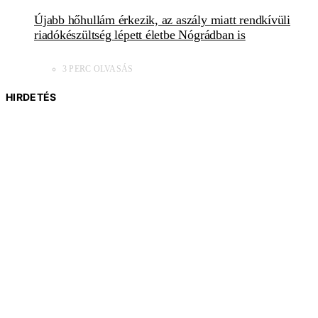
Újabb hőhullám érkezik, az aszály miatt rendkívüli
riadókészültség lépett életbe Nógrádban is
3 PERC OLVASÁS
HIRDETÉS