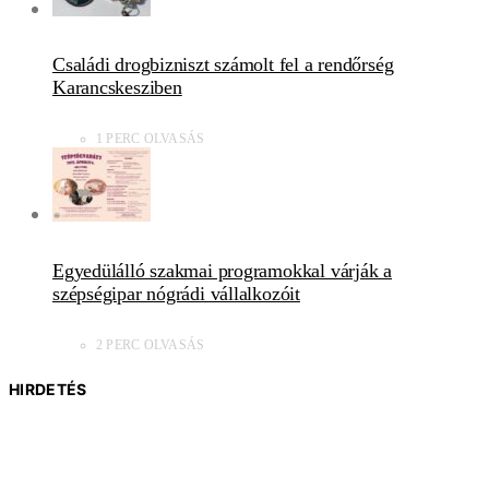
Családi drogbizniszt számolt fel a rendőrség
Karancskesziben
1 PERC OLVASÁS
Egyedülálló szakmai programokkal várják a
szépségipar nógrádi vállalkozóit
2 PERC OLVASÁS
HIRDETÉS