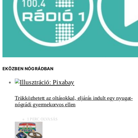
EKÖZBEN NÓGRÁDBAN
Trükközhetett az oltásokkal, eljárás indult egy nyugat-
nógrádi gyermekorvos ellen
1 PERC OLVASÁS