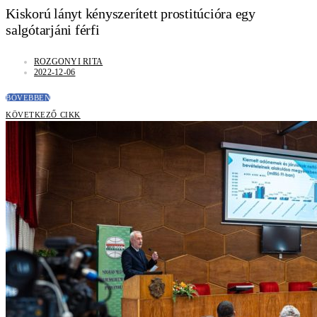
Kiskorú lányt kényszerített prostitúcióra egy
salgótarjáni férfi
ROZGONYI RITA
2022-12-06
BŐVEBBEN
KÖVETKEZŐ CIKK