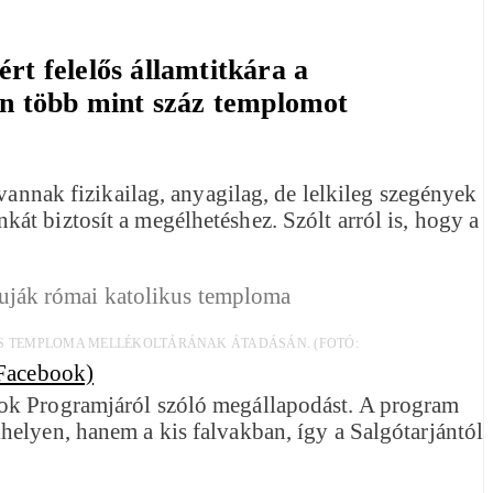
rt felelős államtitkára a
en több mint száz templomot
vannak fizikailag, anyagilag, de lelkileg szegények
t biztosít a megélhetéshez. Szólt arról is, hogy a
US TEMPLOMA MELLÉKOLTÁRÁNAK ÁTADÁSÁN. (FOTÓ:
sok Programjáról szóló megállapodást. A program
helyen, hanem a kis falvakban, így a Salgótarjántól