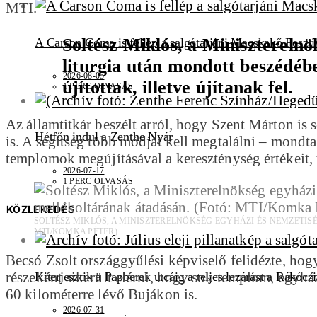
MTI.
Soltész Miklós, a Miniszterelnö
A Carson Coma is fellép a salgótarjáni Macskakő Feszti
liturgia után mondott beszédé
2026-08-05
újítottak, illetve újítanak fel.
1 PERC OLVASÁS
Az államtitkár beszélt arról, hogy Szent Márton is 
Hétfőn indul a Zenthe Nyár
is. A segítség több módját kell megtalálni – mondt
templomok megújításával a kereszténység értékeit, 
2026-07-17
1 PERC OLVASÁS
KÖZLEKEDÉS
SOLTÉSZ MIKLÓS, A MINISZTERELNÖKSÉG EGYHÁZI ÉS NEMZET
MTI/KOMKA PÉTER)
Becsó Zsolt országgyűlési képviselő felidézte, ho
részeként sikerült elérni, hogy sok templom, egyhá
Kiterjesztik a Papberek utcáig a teljes lezárást a Rákócz
60 kilométerre lévő Bujákon is.
2026-07-31