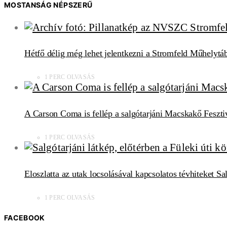
MOSTANSÁG NÉPSZERŰ
Hétfő délig még lehet jelentkezni a Stromfeld Műhelytá
1 PERC OLVASÁS
A Carson Coma is fellép a salgótarjáni Macskakő Feszti
1 PERC OLVASÁS
Eloszlatta az utak locsolásával kapcsolatos tévhiteket S
1 PERC OLVASÁS
FACEBOOK