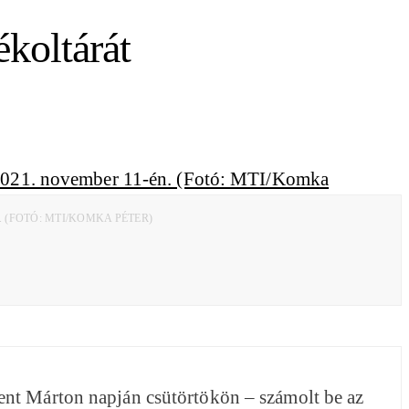
ékoltárát
(FOTÓ: MTI/KOMKA PÉTER)
ent Márton napján csütörtökön – számolt be az