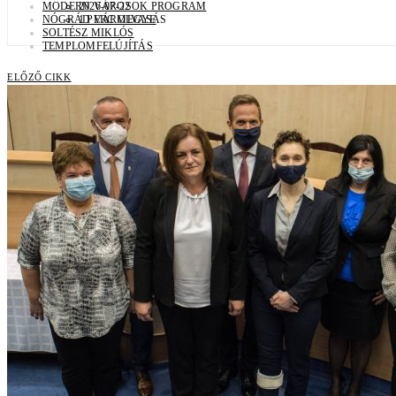
MODERN VÁROSOK PROGRAM
2026-07-22
NÓGRÁD VÁRMEGYE
1 PERC OLVASÁS
SOLTÉSZ MIKLÓS
TEMPLOMFELÚJÍTÁS
ELŐZŐ CIKK