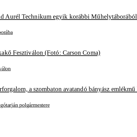
borába
válon
algótarján polgármestere