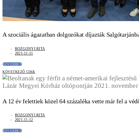
A szociális ágazatban dolgozókat díjazták Salgótarjánb
ROZGONYI RITA
2021-11-11
BŐVEBBEN
KÖVETKEZŐ CIKK
A 12 év felettiek közel 64 százaléka vette már fel a v
ROZGONYI RITA
2021-11-12
BŐVEBBEN