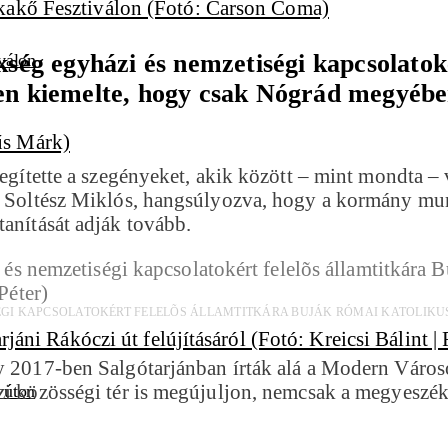
kség egyházi és nemzetiségi kapcsolatoké
válon
ben kiemelte, hogy csak Nógrád megyéb
segítette a szegényeket, akik között – mint mondta – 
a Soltész Miklós, hangsúlyozva, hogy a kormány munká
tanítását adják tovább.
ISÉGI KAPCSOLATOKÉRT FELELÕS ÁLLAMTITKÁRA BUJÁK RÓMAI KATOLIK
gy 2017-ben Salgótarjánban írták alá a Modern Váro
zi közösségi tér is megújuljon, nemcsak a megyeszék
i úton