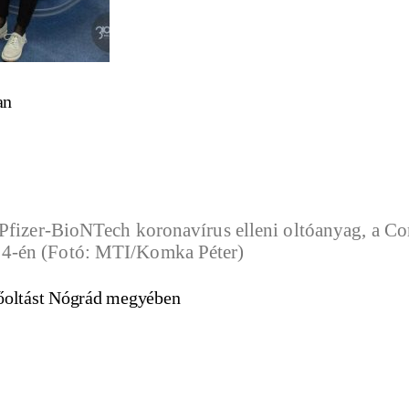
an
édőoltást Nógrád megyében