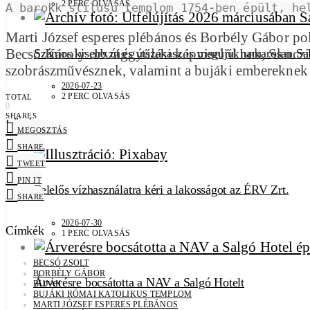
2 PERC OLVASÁS
A barokk stílusú templom 1754-ben épült, he
Marti József esperes plébános és Borbély Gábor po
Becsó Károly országgyűlési képviselőknek, Skuczi
Számos kisebb út és útszakasz is megújul hamarosan Sa
szobrászművésznek, valamint a bujáki embereknek 
2026-07-23
2 PERC OLVASÁS
TOTAL
0
SHARES
KÖZÉLET
MEGOSZTÁS
SHARE
TWEET
PIN IT
Felelős vízhasználatra kéri a lakosságot az ÉRV Zrt.
SHARE
2026-07-30
Címkék
1 PERC OLVASÁS
BECSÓ ZSOLT
BORBÉLY GÁBOR
Árverésre bocsátotta a NAV a Salgó Hotelt
BUJÁK
BUJÁKI RÓMAI KATOLIKUS TEMPLOM
MARTI JÓZSEF ESPERES PLÉBÁNOS