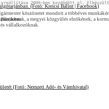
lyreállítása 2009-ben kezdődött el. Elkészül
lgármester köszönetet mondott a többéves munkákért 
 Nándornak, a megyei közgyűlés elnökének, a kormán
lgótarjánban
és vállalkozóknak.