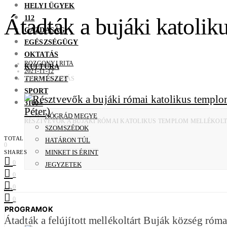
HELYI ÜGYEK
112
Átadták a bujáki katoliku
GAZDASÁG
EGÉSZSÉGÜGY
OKTATÁS
ROZGONYI RITA
KULTÚRA
2021-11-12
TERMÉSZET
2 PERC OLVASÁS
SPORT
3100+
NÓGRÁD MEGYE
RÉSZTVEVŐK A BUJÁKI RÓMAI KATOLIKUS TEMPLOM MELLÉKOLTÁ
SZOMSZÉDOK
TOTAL
HATÁRON TÚL
0
MINKET IS ÉRINT
SHARES
0
JEGYZETEK
0
0
0
PROGRAMOK
Átadták a felújított mellékoltárt Buják község ró