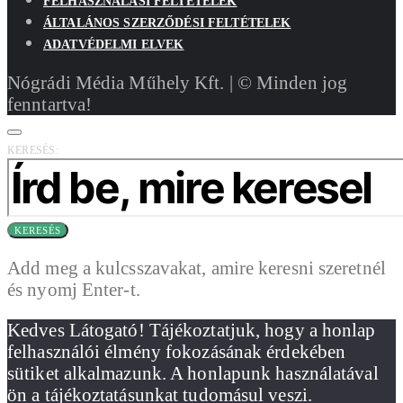
FELHASZNÁLÁSI FELTÉTELEK
ÁLTALÁNOS SZERZŐDÉSI FELTÉTELEK
ADATVÉDELMI ELVEK
Nógrádi Média Műhely Kft. | © Minden jog
fenntartva!
KERESÉS:
KERESÉS
Add meg a kulcsszavakat, amire keresni szeretnél
és nyomj Enter-t.
Kedves Látogató! Tájékoztatjuk, hogy a honlap
felhasználói élmény fokozásának érdekében
sütiket alkalmazunk. A honlapunk használatával
ön a tájékoztatásunkat tudomásul veszi.