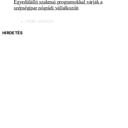
Egyedülálló szakmai programokkal várják a
szépségipar nógrádi vállalkozóit
2 PERC OLVASÁS
HIRDETÉS