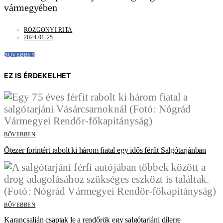
vármegyében
ROZGONYI RITA
2024-01-25
BŐVEBBEN
EZ IS ÉRDEKELHET
BŐVEBBEN
Ötezer forintért rabolt ki három fiatal egy idős férfit Salgótarjánban
BŐVEBBEN
Karancsalján csaptak le a rendőrök egy salgótarjáni dílerre