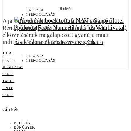
Hirdetés
2026-07-30
1 PERC OLVASÁS
A járőrök előállították a férfit a Salgótarjáni
Rendőrkapitányságra, majd lopás bűntett
elkövetésének megalapozott gyanúja miatt
indítottak ellene eljárást a nyomozók.
Árverésre bocsátotta a NAV a Salgó Hotelt
TOTAL
2026-07-22
0
1 PERC OLVASÁS
SHARES
MEGOSZTÁS
SHARE
TWEET
PIN IT
SHARE
Címkék
BETÖRÉS
BŰNÜGYEK