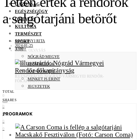
Tetten érték a rendőrök
GAZDASÁG
EGÉSZSÉGÜGY
a salgótarjáni betörőt
OKTATÁS
KULTÚRA
TERMÉSZET
SPORT
ROZGONYI RITA
2024-01-25
3100+
1 PERC OLVASÁS
NÓGRÁD MEGYE
SZOMSZÉDOK
HATÁRON TÚL
ILLUSZTRÁCIÓ: NÓGRÁD VÁRMEGYEI RENDŐR-
MINKET IS ÉRINT
FŐKAPITÁNYSÁG
JEGYZETEK
TOTAL
0
SHARES
0
PROGRAMOK
0
0
0