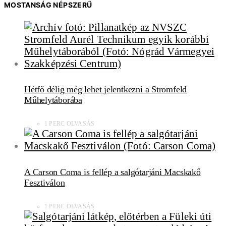
MOSTANSÁG NÉPSZERŰ
Hétfő délig még lehet jelentkezni a Stromfeld
Műhelytáborába
1 PERC OLVASÁS
A Carson Coma is fellép a salgótarjáni Macskakő
Fesztiválon
1 PERC OLVASÁS