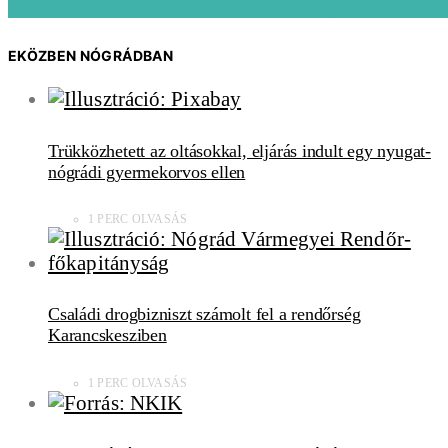
EKÖZBEN NÓGRÁDBAN
Trükközhetett az oltásokkal, eljárás indult egy nyugat-
nógrádi gyermekorvos ellen
1 PERC OLVASÁS
Családi drogbizniszt számolt fel a rendőrség
Karancskesziben
1 PERC OLVASÁS