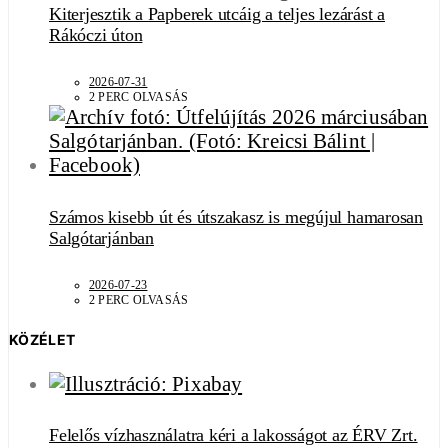
Kiterjesztik a Papberek utcáig a teljes lezárást a
Rákóczi úton
2026-07-31
2 PERC OLVASÁS
Számos kisebb út és útszakasz is megújul hamarosan
Salgótarjánban
2026-07-23
2 PERC OLVASÁS
KÖZÉLET
Felelős vízhasználatra kéri a lakosságot az ÉRV Zrt.