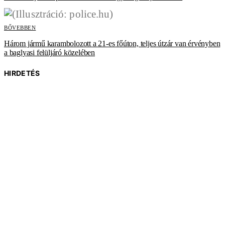
BŐVEBBEN
Három jármű karambolozott a 21-es főúton, teljes útzár van érvényben
a baglyasi felüljáró közelében
HIRDETÉS