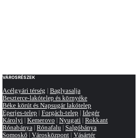
VÁROSRÉSZEK
Acélgyári térség
|
Baglyasalja
Beszterce-lakótelep és környéke
Béke körút és Napsugár lakótelep
Eperjes-telep
|
Forgách-telep
|
Idegér
Károlyi
|
Kemerovo
|
Nyugati
|
Rokkant
Rónabánya
|
Rónafalu
|
Salgóbánya
Somoskő
|
Városközpont
|
Vásártér