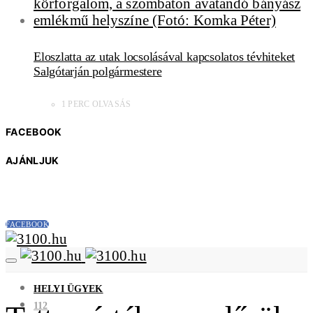
Eloszlatta az utak locsolásával kapcsolatos tévhiteket
Salgótarján polgármestere
1 PERC OLVASÁS
FACEBOOK
AJÁNLJUK
FACEBOOK
HELYI ÜGYEK
112