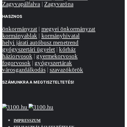
Zagyvapálfalva
|
Zagyvaróna
HASZNOS
önkormányzat
|
megyei önkormányzat
kormányablak
|
kormányhivatal
helyi járati autóbusz menetrend
gyógyszertári ügyelet
|
kórház
háziorvosok
|
gyermekorvosok
fogorvosok
|
gyógyszertárak
városgazdálkodás
|
szavazókörök
SZÁMUNKRA A MEGTISZTELTETÉS!
IMPRESSZUM