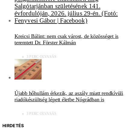
Kreicsi Bálint: nem csak várost, de közösséget is
teremtett Dr. Förster Kálmán
3 PERC OLVASÁS
Újabb hőhullám érkezik, az aszály miatt rendkívüli
riadókészültség lépett életbe Nógrádban is
3 PERC OLVASÁS
HIRDETÉS