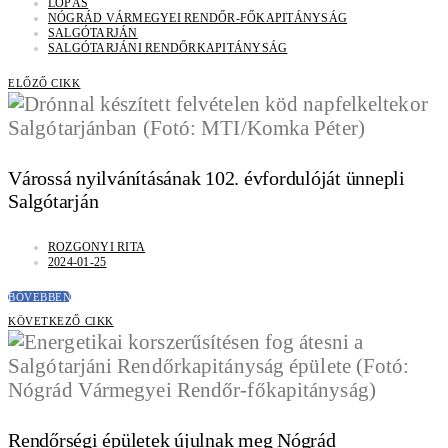
LOPÁS
NÓGRÁD VÁRMEGYEI RENDŐR-FŐKAPITÁNYSÁG
SALGÓTARJÁN
SALGÓTARJÁNI RENDŐRKAPITÁNYSÁG
ELŐZŐ CIKK
Várossá nyilvánításának 102. évfordulóját ünnepli
Salgótarján
ROZGONYI RITA
2024-01-25
BŐVEBBEN
KÖVETKEZŐ CIKK
Rendőrségi épületek újulnak meg Nógrád