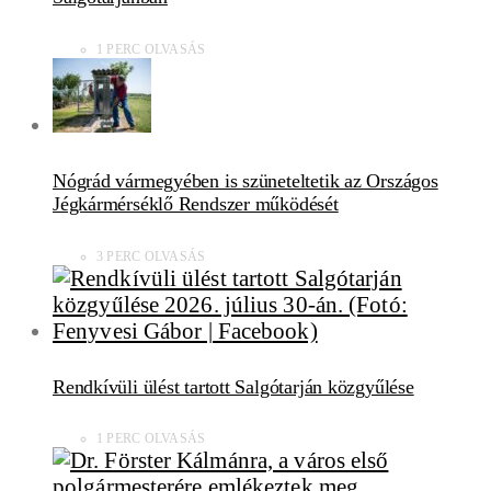
1 PERC OLVASÁS
Nógrád vármegyében is szüneteltetik az Országos
Jégkármérséklő Rendszer működését
3 PERC OLVASÁS
Rendkívüli ülést tartott Salgótarján közgyűlése
1 PERC OLVASÁS