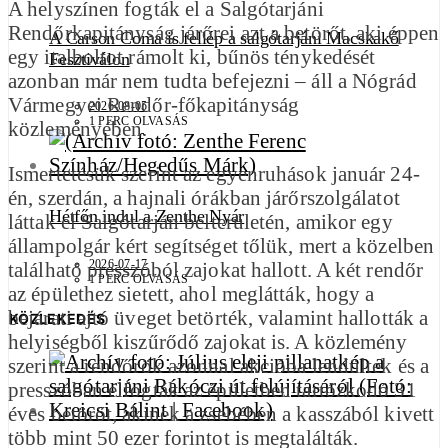
A helyszínen fogták el a Salgótarjáni
Rendőrkapitányság járőrei azt a betörőt, aki éppen
A Carson Coma is fellép a salgótarjáni Macskakő
egy italboltot rámolt ki, bűnös ténykedését
Fesztiválon
azonban már nem tudta befejezni – áll a Nógrád
Vármegyei Rendőr-főkapitányság
2026-08-05
1 PERC OLVASÁS
közleményében.
Ismertetésük szerint az egyenruhások január 24-
én, szerdán, a hajnali órákban járőrszolgálatot
Hétfőn indul a Zenthe Nyár
láttak el Salgótarján belterületén, amikor egy
állampolgár kért segítséget tőlük, mert a közelben
2026-07-17
található presszóból zajokat hallott. A két rendőr
1 PERC OLVASÁS
az épülethez sietett, ahol meglátták, hogy a
bejárati ajtó üveget betörték, valamint hallották a
KÖZLEKEDÉS
helyiségből kiszűrődő zajokat is. A közlemény
szerint a rendőrök azonnal akcióba lendültek és a
presszóban elfogták az épületben tartózkodó 31
éves betörőt, akinek a zsebében a kasszából kivett
több mint 50 ezer forintot is megtalálták.