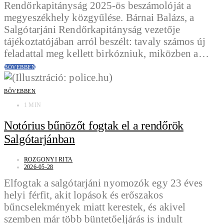
Rendőrkapitányság 2025-ös beszámolóját a
megyeszékhely közgyűlése. Bárnai Balázs, a
Salgótarjáni Rendőrkapitányság vezetője
tájékoztatójában arról beszélt: tavaly számos új
feladattal meg kellett birkózniuk, miközben a…
BŐVEBBEN
BŐVEBBEN
1 MIN
Notórius bűnözőt fogtak el a rendőrök
Salgótarjánban
ROZGONYI RITA
2026-05-28
Elfogtak a salgótarjáni nyomozók egy 23 éves
helyi férfit, akit lopások és erőszakos
bűncselekmények miatt kerestek, és akivel
szemben már több büntetőeljárás is indult