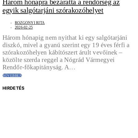
Három hónapra bezáratta a rendőrség az
egyik salgótarjáni szórakozóhelyet
ROZGONYI RITA
2026-02-25
Három hónapig nem nyithat ki egy salgótarjáni
diszkó, mivel a gyanú szerint egy 19 éves férfi a
szórakozóhelyen kábítószert árult vevőinek –
közölte szerda reggel a Nógrád Vármegyei
Rendőr-főkapitányság. A…
BŐVEBBEN
HIRDETÉS