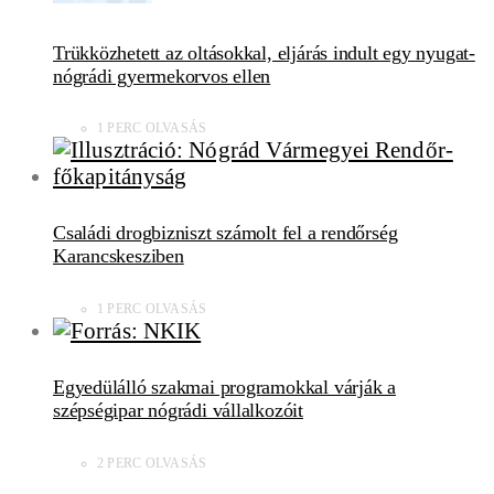
Trükközhetett az oltásokkal, eljárás indult egy nyugat-
nógrádi gyermekorvos ellen
1 PERC OLVASÁS
Családi drogbizniszt számolt fel a rendőrség
Karancskesziben
1 PERC OLVASÁS
Egyedülálló szakmai programokkal várják a
szépségipar nógrádi vállalkozóit
2 PERC OLVASÁS