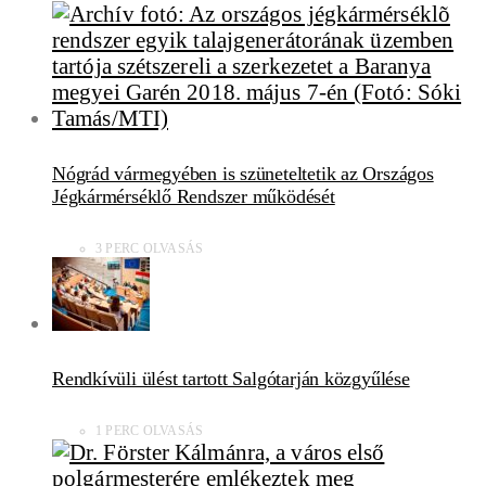
Nógrád vármegyében is szüneteltetik az Országos
Jégkármérséklő Rendszer működését
3 PERC OLVASÁS
Rendkívüli ülést tartott Salgótarján közgyűlése
1 PERC OLVASÁS