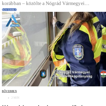
korábban – közölte a Nógrád Vármegyei…
BŐVEBBEN
BŐVEBBEN
2 MIN