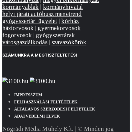
kormányablak
|
kormányhivatal
helyi járati autóbusz menetrend
gyógyszertári ügyelet
|
kórház
háziorvosok
|
gyermekorvosok
fogorvosok
|
gyógyszertárak
városgazdálkodás
|
szavazókörök
SZÁMUNKRA A MEGTISZTELTETÉS!
IMPRESSZUM
FELHASZNÁLÁSI FELTÉTELEK
ÁLTALÁNOS SZERZŐDÉSI FELTÉTELEK
ADATVÉDELMI ELVEK
Nógrádi Média Műhely Kft. | © Minden jog