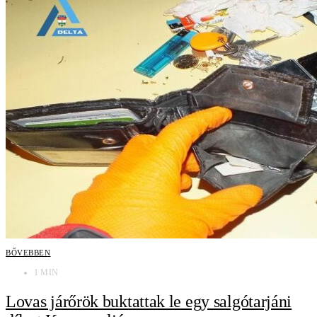
BŐVEBBEN
1 MIN
Lovas járőrök buktattak le egy salgótarjáni