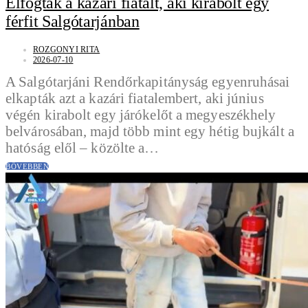
Elfogták a kazári fiatalt, aki kirabolt egy
férfit Salgótarjánban
ROZGONYI RITA
2026-07-10
A Salgótarjáni Rendőrkapitányság egyenruhásai
elkapták azt a kazári fiatalembert, aki június
végén kirabolt egy járókelőt a megyeszékhely
belvárosában, majd több mint egy hétig bujkált a
hatóság elől – közölte a…
BŐVEBBEN