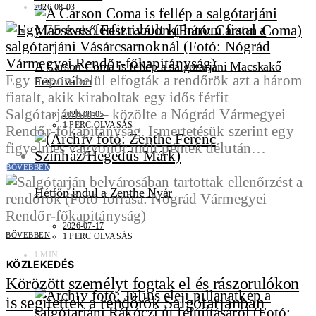
2026-08-03
A Carson Coma is fellép a salgótarjáni Macskakő
Egy napon belül elfogták a rendőrök azt a három
Fesztiválon
fiatalt, akik kiraboltak egy idős férfit
Salgótarjánban – közölte a Nógrád Vármegyei
2026-08-05
1 PERC OLVASÁS
Rendőr-főkapitányság. Ismertetésük szerint egy
figyelmes vagyonőr múlt péntek délután…
BŐVEBBEN
Hétfőn indul a Zenthe Nyár
2026-07-17
BŐVEBBEN
1 PERC OLVASÁS
1 MIN
KÖZLEKEDÉS
Körözött személyt fogtak el és rászorulókon
is segítettek a rendőrök Salgótarjánban