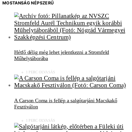
MOSTANSÁG NÉPSZERŰ
Hétfő délig még lehet jelentkezni a Stromfeld
Műhelytáborába
1 PERC OLVASÁS
A Carson Coma is fellép a salgótarjáni Macskakő
Fesztiválon
1 PERC OLVASÁS