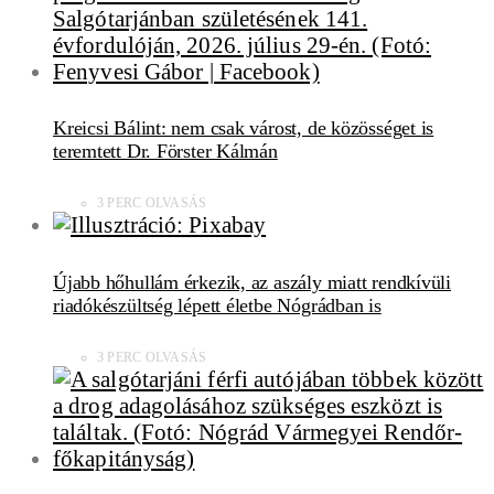
Kreicsi Bálint: nem csak várost, de közösséget is
teremtett Dr. Förster Kálmán
3 PERC OLVASÁS
Újabb hőhullám érkezik, az aszály miatt rendkívüli
riadókészültség lépett életbe Nógrádban is
3 PERC OLVASÁS