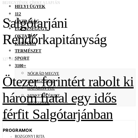
BEJEGYZÉSEK CÍMKE ALAPJÁN
HELYI ÜGYEK
112
Salgótarjáni
GAZDASÁG
EGÉSZSÉGÜGY
Rendőrkapitányság
OKTATÁS
KULTÚRA
TERMÉSZET
SPORT
127 BEJEGYZÉS
3100+
NÓGRÁD MEGYE
Ötezer forintért rabolt ki
SZOMSZÉDOK
HATÁRON TÚL
három fiatal egy idős
MINKET IS ÉRINT
JEGYZETEK
férfit Salgótarjánban
PROGRAMOK
ROZGONYI RITA