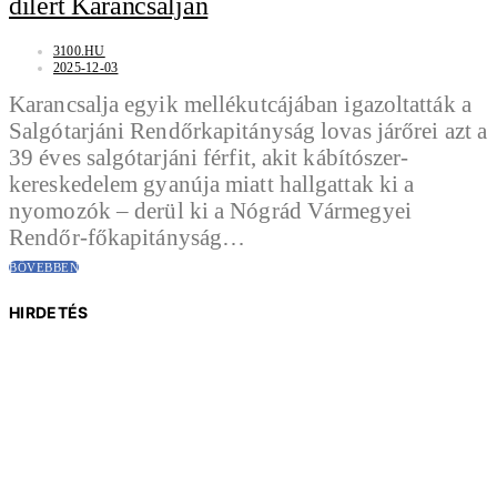
dílert Karancsalján
3100.HU
2025-12-03
Karancsalja egyik mellékutcájában igazoltatták a
Salgótarjáni Rendőrkapitányság lovas járőrei azt a
39 éves salgótarjáni férfit, akit kábítószer-
kereskedelem gyanúja miatt hallgattak ki a
nyomozók – derül ki a Nógrád Vármegyei
Rendőr-főkapitányság…
BŐVEBBEN
HIRDETÉS