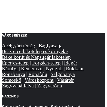
VÁROSRÉSZEK
Acélgyári térség
|
Baglyasalja
Beszterce-lakótelep és környéke
Béke körút és Napsugár lakótelep
Eperjes-telep
|
Forgách-telep
|
Idegér
Károlyi
|
Kemerovo
|
Nyugati
|
Rokkant
Rónabánya
|
Rónafalu
|
Salgóbánya
Somoskő
|
Városközpont
|
Vásártér
Zagyvapálfalva
|
Zagyvaróna
HASZNOS
önkormányzat
|
megyei önkormányzat