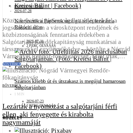
ROZGONYI RITA
2026-07-28
Közös belvárosi járőrszolgálattal lépnek fel a
Kiterjesztik a Papberek utcáig a teljes lezárást a
Rákóczi úton
jogsértések ellen a városközpont rendjének és
közbiztonságának fenntartása érdekében a
Salgótarjáni Rendőrkapitányság munkatársai a
2026-07-31
2 PERC OLVASÁS
társszervekkel együttműködve – közölte a Nógrád
Vármegyei Rendőr-főkapitányság. Mint írták,…
BŐVEBBEN
Számos kisebb út és útszakasz is megújul hamarosan
BŐVEBBEN
Salgótarjánban
1 MIN
2026-07-23
Lezárták a nyomozást a salgótarjáni férfi
2 PERC OLVASÁS
ellen, aki fenyegette és kirabolta
KÖZÉLET
nagymamáját