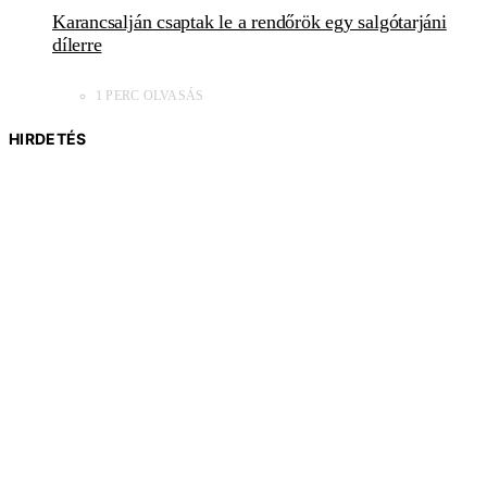
Karancsalján csaptak le a rendőrök egy salgótarjáni
dílerre
1 PERC OLVASÁS
HIRDETÉS