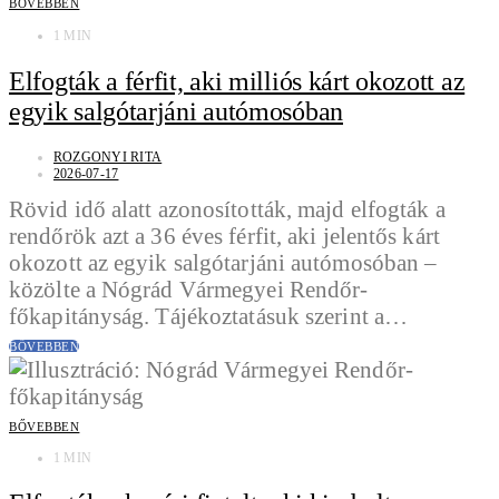
BŐVEBBEN
1 MIN
Elfogták a férfit, aki milliós kárt okozott az
egyik salgótarjáni autómosóban
ROZGONYI RITA
2026-07-17
Rövid idő alatt azonosították, majd elfogták a
rendőrök azt a 36 éves férfit, aki jelentős kárt
okozott az egyik salgótarjáni autómosóban –
közölte a Nógrád Vármegyei Rendőr-
főkapitányság. Tájékoztatásuk szerint a…
BŐVEBBEN
BŐVEBBEN
1 MIN