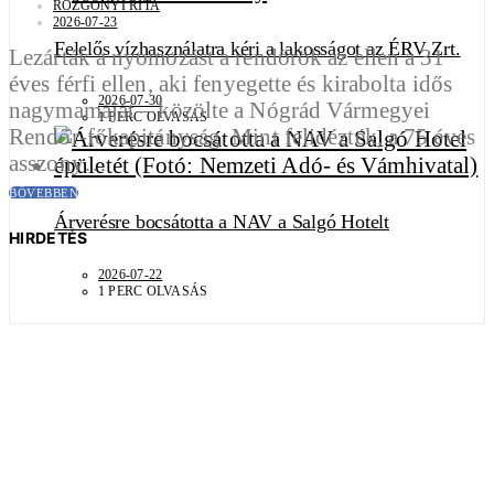
ROZGONYI RITA
2026-07-23
Felelős vízhasználatra kéri a lakosságot az ÉRV Zrt.
Lezárták a nyomozást a rendőrök az ellen a 31
éves férfi ellen, aki fenyegette és kirabolta idős
2026-07-30
nagymamáját – közölte a Nógrád Vármegyei
1 PERC OLVASÁS
Rendőr-főkapitányság. Mint felidézték, a 75 éves
asszony…
BŐVEBBEN
Árverésre bocsátotta a NAV a Salgó Hotelt
HIRDETÉS
2026-07-22
1 PERC OLVASÁS