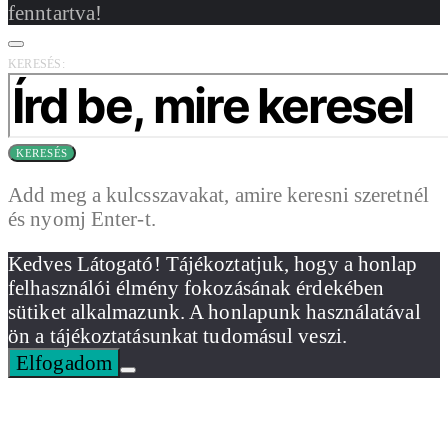
fenntartva!
KERESÉS:
KERESÉS
Add meg a kulcsszavakat, amire keresni szeretnél
és nyomj Enter-t.
Kedves Látogató! Tájékoztatjuk, hogy a honlap
felhasználói élmény fokozásának érdekében
sütiket alkalmazunk. A honlapunk használatával
ön a tájékoztatásunkat tudomásul veszi.
Elfogadom