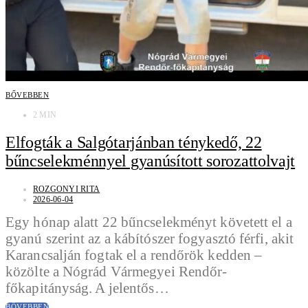
BŐVEBBEN
2 MIN
Elfogták a Salgótarjánban ténykedő, 22
bűncselekménnyel gyanúsított sorozattolvajt
ROZGONYI RITA
2026-06-04
Egy hónap alatt 22 bűncselekményt követett el a
gyanú szerint az a kábítószer fogyasztó férfi, akit
Karancsalján fogtak el a rendőrök kedden –
közölte a Nógrád Vármegyei Rendőr-
főkapitányság. A jelentős…
BŐVEBBEN