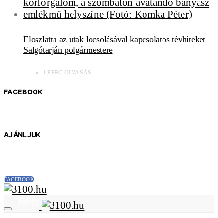
Eloszlatta az utak locsolásával kapcsolatos tévhiteket
Salgótarján polgármestere
1 PERC OLVASÁS
FACEBOOK
AJÁNLJUK
FACEBOOK