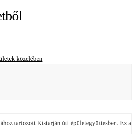
etből
lához tartozott Kistarján úti épületegyüttesben. Ez a