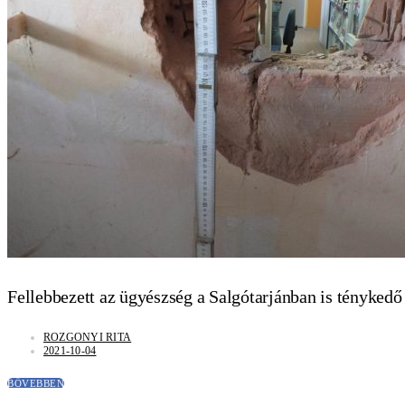
2026-07-22
1 PERC OLVASÁS
Fellebbezett az ügyészség a Salgótarjánban is tényked
ROZGONYI RITA
2021-10-04
BŐVEBBEN