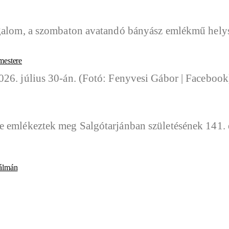
rmestere
Kálmán