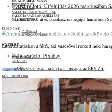
INGATLANPIAC
2 PERC OLVASÁS
KISTARJÁN ÚT
SALGÓTARJÁN
SALGÓTARJÁN KÖZGYŰLÉSE
SALGÓTARJÁN LAKÁSHELYZET
Számos kisebb út és útszakasz is megújul hamarosan Sa
VÁROSKÖZPONT
ELŐZŐ CIKK
2026-07-23
2 PERC OLVASÁS
KÖZÉLET
Letartóztatásban a férfi, aki vascsővel rontott neki har
KÉRI ISTVÁN
2021-10-03
Felelős vízhasználatra kéri a lakosságot az ÉRV Zrt.
BŐVEBBEN
KÖVETKEZŐ CIKK
2026-07-30
1 PERC OLVASÁS
Árverésre bocsátotta a NAV a Salgó Hotelt