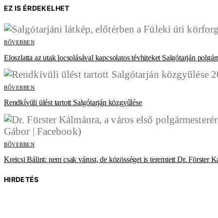
EZ IS ÉRDEKELHET
BŐVEBBEN
Eloszlatta az utak locsolásával kapcsolatos tévhiteket Salgótarján polgá
BŐVEBBEN
Rendkívüli ülést tartott Salgótarján közgyűlése
BŐVEBBEN
Kreicsi Bálint: nem csak várost, de közösséget is teremtett Dr. Förster 
HIRDETÉS