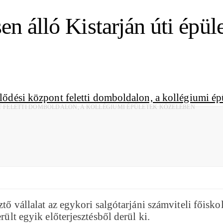
en álló Kistarján úti épül
T FELETTI DOMBOLDALON, A KOLLÉGIUMI ÉPÜLETEK KÖZELÉBEN
ztő vállalat az egykori salgótarjáni számviteli főisko
rült egyik előterjesztésből derül ki.