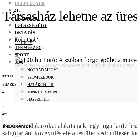
HELYI ÜGYEK
112
Társasház lehetne az üres
GAZDASÁG
EGÉSZSÉGÜGY
OKTATÁS
KÉRI ISTVÁN
KULTÚRA
2021-10-03
TERMÉSZET
1 PERC OLVASÁS
SPORT
3100+
3100.HU FOTÓ: A SZÓBAN FORGÓ ÉPÜLET A MŰVELŐDÉSI KÖZPON
NÓGRÁD MEGYE
TOTAL
SZOMSZÉDOK
0
HATÁRON TÚL
SHARES
0
MINKET IS ÉRINT
0
JEGYZETEK
0
0
Társasházi lakásokat alakítana ki egy ingatlanfejles
PROGRAMOK
salgótarjáni közgyűlés elé a testület keddi ülésén ke