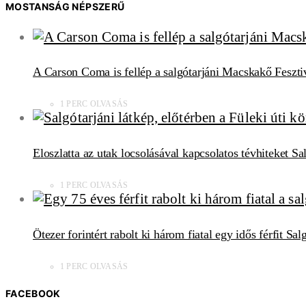
MOSTANSÁG NÉPSZERŰ
A Carson Coma is fellép a salgótarjáni Macskakő Feszti
1 PERC OLVASÁS
Eloszlatta az utak locsolásával kapcsolatos tévhiteket S
1 PERC OLVASÁS
Ötezer forintért rabolt ki három fiatal egy idős férfit Sa
1 PERC OLVASÁS
FACEBOOK