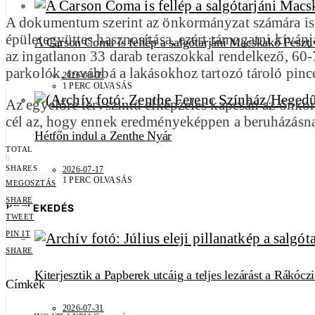
A dokumentum szerint az önkormányzat számára is fo
épületegyüttes hasznosítása, ezért támogatni kívánjá
A Carson Coma is fellép a salgótarjáni Macskakő Feszti
az ingatlanon 33 darab teraszokkal rendelkező, 60-7
parkolók, továbbá a lakásokhoz tartozó tároló pinc
2026-08-05
1 PERC OLVASÁS
Az egyelőre tervszintű elképzelés kapcsán az önkor
cél az, hogy ennek eredményeképpen a beruházásna
Hétfőn indul a Zenthe Nyár
TOTAL
0
SHARES
2026-07-17
1 PERC OLVASÁS
MEGOSZTÁS
SHARE
KÖZLEKEDÉS
TWEET
PIN IT
SHARE
Kiterjesztik a Papberek utcáig a teljes lezárást a Rákócz
Címkék
2026-07-31