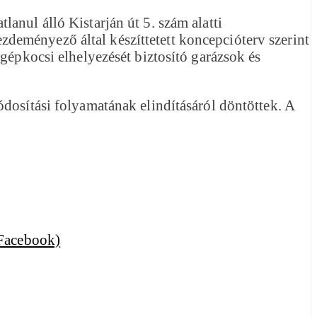
anul álló Kistarján út 5. szám alatti
kezdeményező által készíttetett koncepcióterv szerint
gépkocsi elhelyezését biztosító garázsok és
dosítási folyamatának elindításáról döntöttek. A