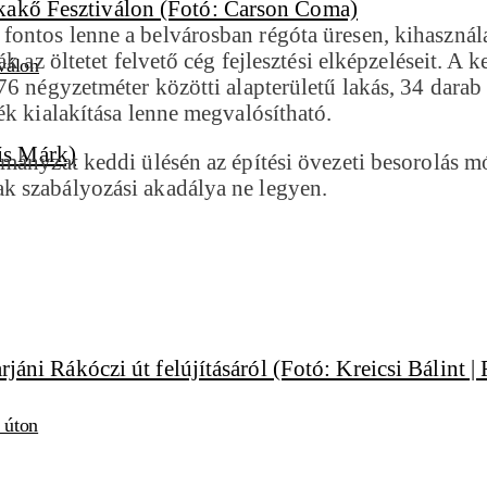
ntos lenne a belvárosban régóta üresen, kihasználatl
k az öltetet felvető cég fejlesztési elképzeléseit. A 
válon
6 négyzetméter közötti alapterületű lakás, 34 darab 
ék kialakítása lenne megvalósítható.
mányzat keddi ülésén az építési övezeti besorolás mó
k szabályozási akadálya ne legyen.
i úton