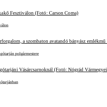
válon
algótarján polgármestere
lgótarjánban