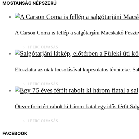
MOSTANSÁG NÉPSZERŰ
A Carson Coma is fellép a salgótarjáni Macskakő Feszti
1 PERC OLVASÁS
Eloszlatta az utak locsolásával kapcsolatos tévhiteket S
1 PERC OLVASÁS
Ötezer forintért rabolt ki három fiatal egy idős férfit Sa
1 PERC OLVASÁS
FACEBOOK