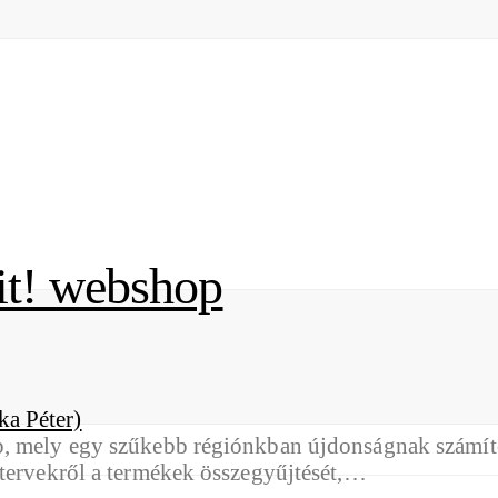
it! webshop
p, mely egy szűkebb régiónkban újdonságnak számító
 tervekről a termékek összegyűjtését,…