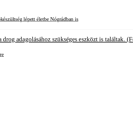
készültség lépett életbe Nógrádban is
re