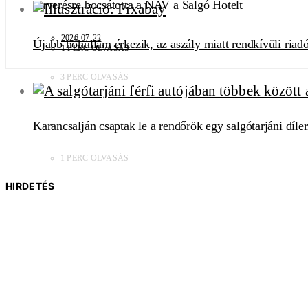
Árverésre bocsátotta a NAV a Salgó Hotelt
2026-07-22
Újabb hőhullám érkezik, az aszály miatt rendkívüli riadó
1 PERC OLVASÁS
3 PERC OLVASÁS
Karancsalján csaptak le a rendőrök egy salgótarjáni díler
1 PERC OLVASÁS
HIRDETÉS