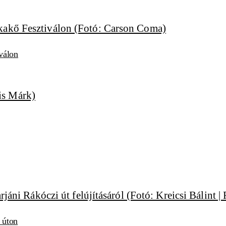
válon
i úton