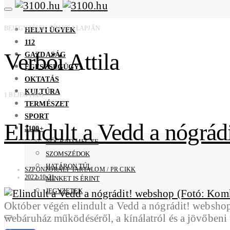
BEJEGYZÉSEK CÍMKE ALAPJÁN
HELYI ÜGYEK
112
Verbói Attila
GAZDASÁG
EGÉSZSÉGÜGY
OKTATÁS
KULTÚRA
1 BEJEGYZÉS
TERMÉSZET
SPORT
Elindult a Vedd a nógrád
3100+
NÓGRÁD MEGYE
SZOMSZÉDOK
HATÁRON TÚL
SZPONZORÁLT TARTALOM / PR CIKK
2022-10-31
MINKET IS ÉRINT
JEGYZETEK
Október végén elindult a Vedd a nógrádit! websho
webáruház működéséről, a kínálatról és a jövőbeni