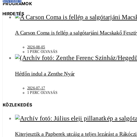
BŐVEBBEN
PROGRAMOK
HIRDETÉS
A Carson Coma is fellép a salgótarjáni Macskakő Feszti
2026-08-05
1 PERC OLVASÁS
Hétfőn indul a Zenthe Nyár
2026-07-17
1 PERC OLVASÁS
KÖZLEKEDÉS
Kiterjesztik a Papberek utcáig a teljes lezárást a Rákócz