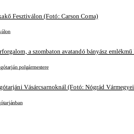
válon
algótarján polgármestere
lgótarjánban