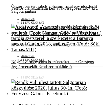
Ötezer forintért rabolt ki három fiatal egy idős férfit
Felelős vízhasználatra kéri a lakosságot az ÉRV Zrt.
Salgótarjánban
2026-07-30
1 PERC OLVASÁS
1 PERC OLVASÁS
Árverésre bocsátotta a NAV a Salgó Hotelt
2026-07-22
1 PERC OLVASÁS
Nógrád vármegyében is szüneteltetik az Országos
Jégkármérséklő Rendszer működését
3 PERC OLVASÁS