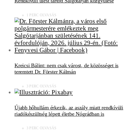
Rendkívüli ülést tartott Salgótarján közgyűlése
1 PERC OLVASÁS
Kreicsi Bálint: nem csak várost, de közösséget is
teremtett Dr. Förster Kálmán
3 PERC OLVASÁS
Újabb hőhullám érkezik, az aszály miatt rendkívüli
riadókészültség lépett életbe Nógrádban is
3 PERC OLVASÁS