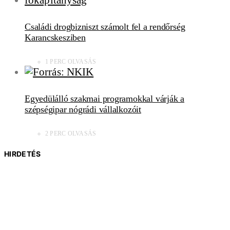
Családi drogbizniszt számolt fel a rendőrség
Karancskesziben
1 PERC OLVASÁS
Egyedülálló szakmai programokkal várják a
szépségipar nógrádi vállalkozóit
2 PERC OLVASÁS
HIRDETÉS