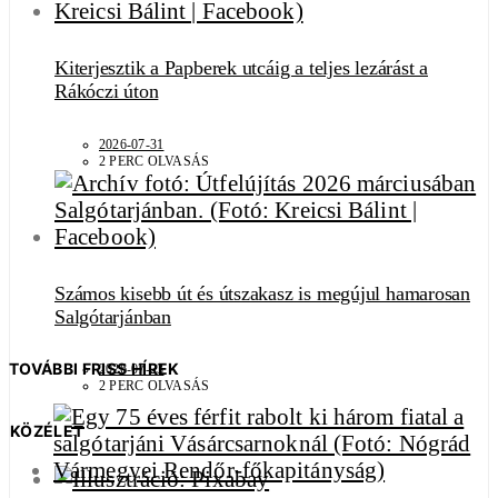
Kiterjesztik a Papberek utcáig a teljes lezárást a
Rákóczi úton
2026-07-31
2 PERC OLVASÁS
Számos kisebb út és útszakasz is megújul hamarosan
Salgótarjánban
TOVÁBBI FRISS HÍREK
2026-07-23
2 PERC OLVASÁS
KÖZÉLET