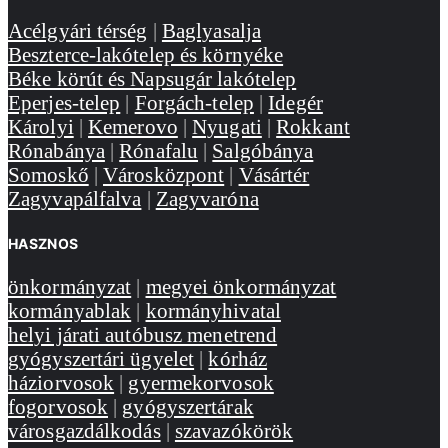
Acélgyári térség
|
Baglyasalja
Beszterce-lakótelep és környéke
Béke körút és Napsugár lakótelep
Eperjes-telep
|
Forgách-telep
|
Idegér
Károlyi
|
Kemerovo
|
Nyugati
|
Rokkant
Rónabánya
|
Rónafalu
|
Salgóbánya
Somoskő
|
Városközpont
|
Vásártér
Zagyvapálfalva
|
Zagyvaróna
HASZNOS
önkormányzat
|
megyei önkormányzat
kormányablak
|
kormányhivatal
helyi járati autóbusz menetrend
gyógyszertári ügyelet
|
kórház
háziorvosok
|
gyermekorvosok
fogorvosok
|
gyógyszertárak
városgazdálkodás
|
szavazókörök