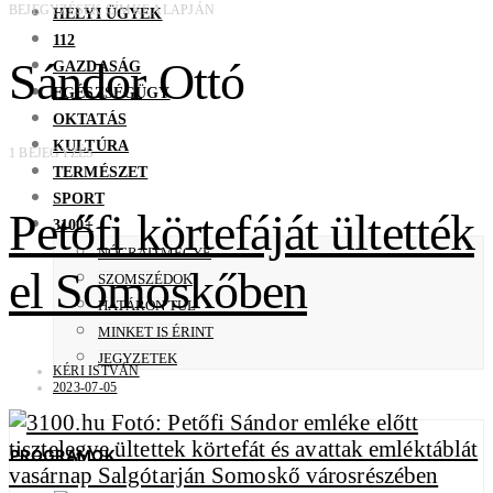
BEJEGYZÉSEK CÍMKE ALAPJÁN
HELYI ÜGYEK
112
Sándor Ottó
GAZDASÁG
EGÉSZSÉGÜGY
OKTATÁS
KULTÚRA
1 BEJEGYZÉS
TERMÉSZET
SPORT
Petőfi körtefáját ültették
3100+
NÓGRÁD MEGYE
el Somoskőben
SZOMSZÉDOK
HATÁRON TÚL
MINKET IS ÉRINT
JEGYZETEK
KÉRI ISTVÁN
2023-07-05
PROGRAMOK