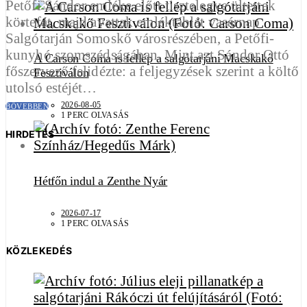
Petőfi Sándor emléke előtt tisztelegve ültettek
körtefát, majd avattak emléktáblát vasárnap
Salgótarján Somoskő városrészében, a Petőfi-
kunyhó szomszédságában. Mint azt Sándor Ottó
A Carson Coma is fellép a salgótarjáni Macskakő
főszervező felidézte: a feljegyzések szerint a költő
Fesztiválon
utolsó estéjét…
2026-08-05
BŐVEBBEN
1 PERC OLVASÁS
HIRDETÉS
Hétfőn indul a Zenthe Nyár
2026-07-17
1 PERC OLVASÁS
KÖZLEKEDÉS