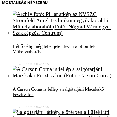
MOSTANSÁG NÉPSZERŰ
Hétfő délig még lehet jelentkezni a Stromfeld
Műhelytáborába
1 PERC OLVASÁS
A Carson Coma is fellép a salgótarjáni Macskakő
Fesztiválon
1 PERC OLVASÁS