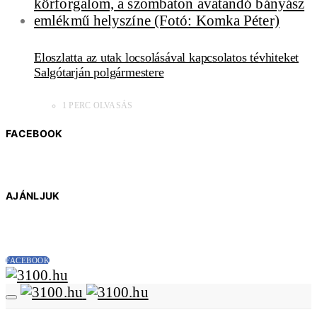
Eloszlatta az utak locsolásával kapcsolatos tévhiteket
Salgótarján polgármestere
1 PERC OLVASÁS
FACEBOOK
AJÁNLJUK
FACEBOOK