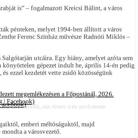
abját is” – fogalmazott Kreicsi Bálint, a város
ák pénteken, melyet 1994-ben állított a város
Zenthe Ferenc Színház művésze Radnóti Miklós –
 Salgótarján utcáira. Egy hiány, amelyet azóta sem
 könyörtelen gépezet indult be, április 14-én pedig
, és ezzel kezdetét vette zsidó közösségünk
N A FŐPOSTÁNÁL, 2026. JÚNIUS 12-ÉN. (FOTÓ: REMEK
ogaiktól, emberi méltóságuktól, majd
– mondta a városvezető.