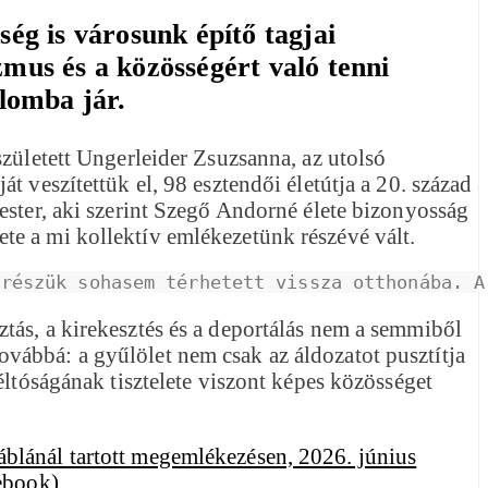
ség is városunk építő tagjai
zmus és a közösségért való tenni
plomba jár.
született Ungerleider Zsuzsanna, az utolsó
 veszítettük el, 98 esztendői életútja a 20. század
ester, aki szerint Szegő Andorné élete bizonyosság
énete a mi kollektív emlékezetünk részévé vált.
 részük sohasem térhetett vissza otthonába. A
tás, a kirekesztés és a deportálás nem a semmiből
 továbbá: a gyűlölet nem csak az áldozatot pusztítja
éltóságának tisztelete viszont képes közösséget