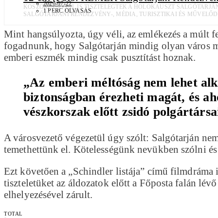
2026-07-22
KOSZORÚZÁSSAL IS TISZTELEGTEK A HOLOKAUSZT SALGÓTARJÁNI
1 PERC OLVASÁS
SALGÓTARJÁNI RENDEZVÉNY-, MÉDIA, TURISZTIKAI ÉS MŰVELŐD
Mint hangsúlyozta, úgy véli, az emlékezés a múlt fel
fogadnunk, hogy Salgótarján mindig olyan város mar
emberi eszmék mindig csak pusztítást hoznak.
„Az emberi méltóság nem lehet alk
biztonságban érezheti magát, és ah
vészkorszak előtt zsidó polgártársai
A városvezető végezetül úgy szólt: Salgótarján nem 
temethettünk el. Kötelességünk nevükben szólni és
Ezt követően a „Schindler listája” című filmdráma 
tiszteletüket az áldozatok előtt a Főposta falán lé
elhelyezésével zárult.
TOTAL