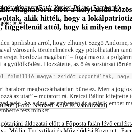
ik világháború előtt a helyi zsidó közös
oltak, akik hitték, hogy a lokálpatrioti
lgótarjánban
t, függetlenül attól, hogy ki milyen tem
 idén áprilisban arról, hogy elhunyt Szegő Andorné, 
ával városunk történelmének egy pótolhatatlan tanúját
len erejét hordozta magában” – fogalmazott a polgárm
ti a gyűlölködést. Hozzátette, az ő és sorstársai tört
el félmillió magyar zsidót deportáltak, nagy
i hatalom megbocsáthatatlan bűne ez. Mert a jogfosz
ozzá az utat” – mutatott rá. Kreicsi Bálint kifejtette
nged neki. Az alázat, az emberség és a másik ember m
emberré tesz minket.