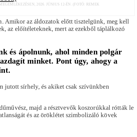
GEMLÉKEZÉSEN, 2026. JÚNIUS 12-ÉN. (FOTÓ: REMEK
n. Amikor az áldozatok előtt tisztelgünk, meg kell
, az előítéleteknek, mert az ezekből táplálkozó
nk és ápolnunk, ahol minden polgár
gazdagít minket. Pont úgy, ahogy a
int.
m jutott sírhely, és akiket csak szívünkben
edűművész, majd a résztvevők koszorúkkal rótták le
atlanságát és az öröklétet szimbolizáló kövek