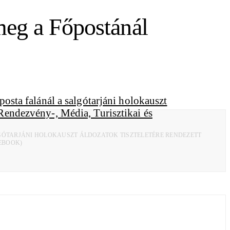
meg a Főpostánál
LGÓTARJÁNI HOLOKAUSZT ÁLDOZATOK TISZTELETÉRE RENDEZETT
CEBOOK)