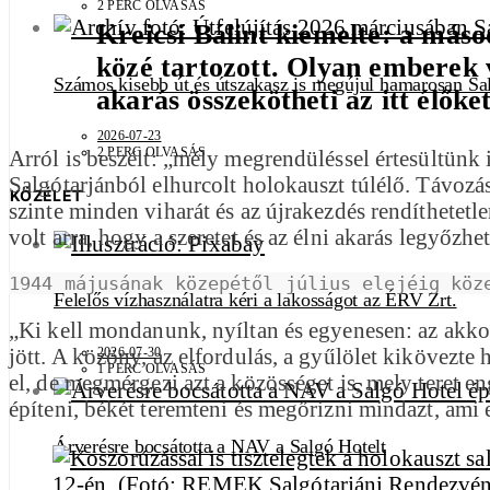
2 PERC OLVASÁS
Kreicsi Bálint kiemelte: a másod
közé tartozott. Olyan emberek v
Számos kisebb út és útszakasz is megújul hamarosan Sa
akarás összekötheti az itt élőke
2026-07-23
2 PERC OLVASÁS
Arról is beszélt: „mély megrendüléssel értesültünk
Salgótarjánból elhurcolt holokauszt túlélő. Távozás
KÖZÉLET
szinte minden viharát és az újrakezdés rendíthetet
volt arra, hogy a szeretet és az élni akarás legyőzhe
1944 májusának közepétől július elejéig köz
Felelős vízhasználatra kéri a lakosságot az ÉRV Zrt.
„Ki kell mondanunk, nyíltan és egyenesen: az akkor
jött. A közöny, az elfordulás, a gyűlölet kikövezte h
2026-07-30
1 PERC OLVASÁS
el, de megmérgezi azt a közösséget is, mely teret e
építeni, békét teremteni és megőrizni mindazt, ami 
Árverésre bocsátotta a NAV a Salgó Hotelt