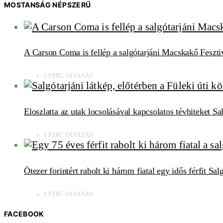
MOSTANSÁG NÉPSZERŰ
A Carson Coma is fellép a salgótarjáni Macskakő Feszti
1 PERC OLVASÁS
Eloszlatta az utak locsolásával kapcsolatos tévhiteket S
1 PERC OLVASÁS
Ötezer forintért rabolt ki három fiatal egy idős férfit Sa
1 PERC OLVASÁS
FACEBOOK