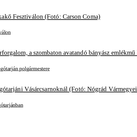
válon
algótarján polgármestere
lgótarjánban