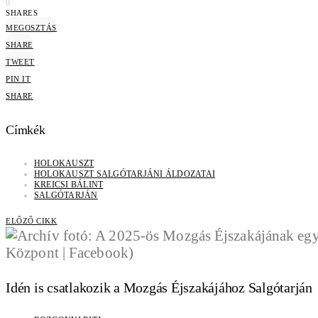
0
SHARES
MEGOSZTÁS
SHARE
TWEET
PIN IT
SHARE
Címkék
HOLOKAUSZT
HOLOKAUSZT SALGÓTARJÁNI ÁLDOZATAI
KREICSI BÁLINT
SALGÓTARJÁN
ELŐZŐ CIKK
Idén is csatlakozik a Mozgás Éjszakájához Salgótarján