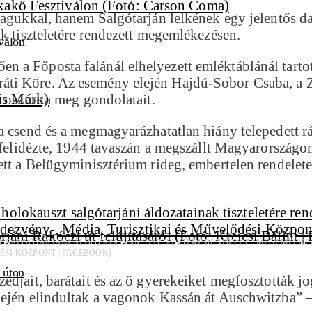
agukkal, hanem Salgótarján lelkének egy jelentős dar
ak tiszteletére rendezett megemlékezésen.
válon
a Főposta falánál elhelyezett emléktáblánál tartott
áti Köre. Az esemény elején Hajdú-Sobor Csaba, a 
 osztotta meg gondolatait.
a csend és a megmagyarázhatatlan hiány telepedett rá
 felidézte, 1944 tavaszán a megszállt Magyarországon
ett a Belügyminisztérium rideg, embertelen rendelete
SALGÓTARJÁNI ÁLDOZATAINAK TISZTELETÉRE RENDEZETT MEGEMLÉKEZÉSE
ÉSI KÖZPONT | FACEBOOK)
i úton
édjait, barátait és az ő gyerekeiket megfosztották j
lején elindultak a vagonok Kassán át Auschwitzba” 