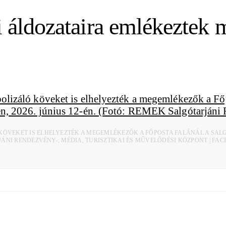
i áldozataira emlékeztek 
KÖVEKET IS ELHELYEZTÉK A MEGEMLÉKEZŐK A FŐPOSTA FALÁNÁL A SA
RJÁNI RENDEZVÉNY-, MÉDIA, TURISZTIKAI ÉS MŰVELŐDÉSI KÖZPONT | FA