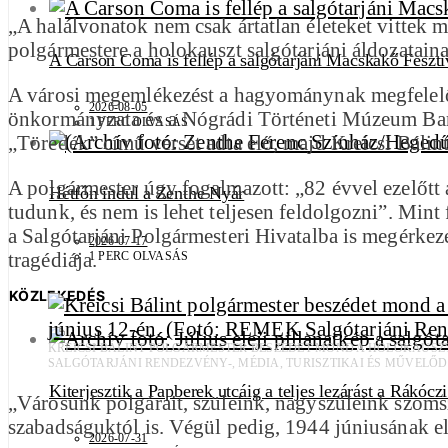
„A halálvonatok nem csak ártatlan életeket vittek m
polgármestere a holokauszt salgótarjáni áldozatain
A Carson Coma is fellép a salgótarjáni Macskakő Feszti
A városi megemlékezést a hagyománynak megfelelően 
2026-08-05
önkormányzata és a Nógrádi Történeti Múzeum Bar
1 PERC OLVASÁS
„Töredék” című versét adta elő, majd Kreicsi Bálint
A polgármester úgy fogalmazott: „82 évvel ezelőtt 
Hétfőn indul a Zenthe Nyár
tudunk, és nem is lehet teljesen feldolgozni”. Mint
a Salgótarjáni Polgármesteri Hivatalba is megérkez
2026-07-17
tragédiája.
1 PERC OLVASÁS
KÖZLEKEDÉS
KREICSI BÁLINT POLGÁRMESTER BESZÉDET MOND A HOLOKAUSZT 
SALGÓTARJÁNI RENDEZVÉNY-, MÉDIA, TURISZTIKAI ÉS MŰVELŐD
Kiterjesztik a Papberek utcáig a teljes lezárást a Rákócz
„Városunk polgárait, szüleink, nagyszüleink szomsz
szabadságuktól is. Végül pedig, 1944 júniusának e
2026-07-31