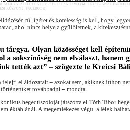
 ÁLDOZATAI ELŐTT A FŐPOSTA FALÁN LÉVŐ EMLÉKTÁBLÁNÁL TARTOTT ME
ÉSI KÖZPONT | FACEBOOK)
idézésén túl ígéret és kötelesség is kell, hogy legye
ad, ahol nincs helye a gyűlöletnek, a kirekesztésnek
u tárgya. Olyan közösséget kell építenü
ol a sokszínűség nem elválaszt, hanem 
nk tették azt” – szögezte le Kreicsi Bál
felejti el áldozatait – azokat sem, akiknek itthon ne
 történetüket továbbadni – mondta.
ikonikus hegedűszólóját játszotta el Tóth Tibor heg
vő emléktáblánál. A megemlékezés végül a lélek halhat