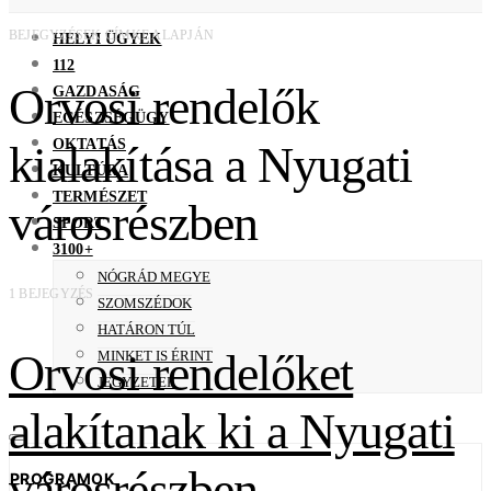
BEJEGYZÉSEK CÍMKE ALAPJÁN
HELYI ÜGYEK
112
Orvosi rendelők
GAZDASÁG
EGÉSZSÉGÜGY
OKTATÁS
kialakítása a Nyugati
KULTÚRA
TERMÉSZET
városrészben
SPORT
3100+
NÓGRÁD MEGYE
1 BEJEGYZÉS
SZOMSZÉDOK
HATÁRON TÚL
Orvosi rendelőket
MINKET IS ÉRINT
JEGYZETEK
alakítanak ki a Nyugati
városrészben
PROGRAMOK