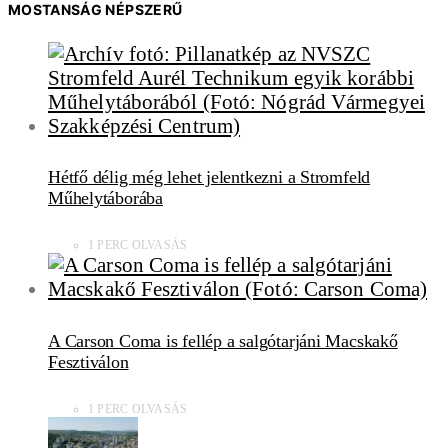
MOSTANSÁG NÉPSZERŰ
Hétfő délig még lehet jelentkezni a Stromfeld
Műhelytáborába
1 PERC OLVASÁS
A Carson Coma is fellép a salgótarjáni Macskakő
Fesztiválon
1 PERC OLVASÁS