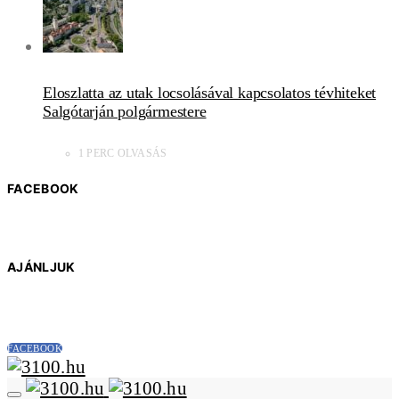
Eloszlatta az utak locsolásával kapcsolatos tévhiteket
Salgótarján polgármestere
1 PERC OLVASÁS
FACEBOOK
AJÁNLJUK
FACEBOOK