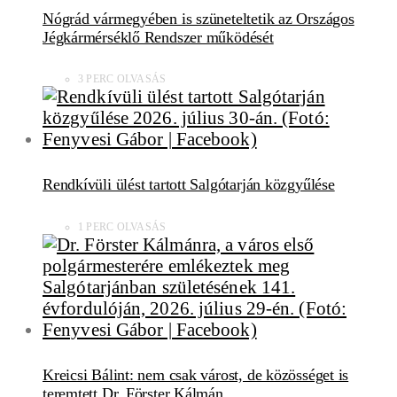
Nógrád vármegyében is szüneteltetik az Országos
Jégkármérséklő Rendszer működését
3 PERC OLVASÁS
Rendkívüli ülést tartott Salgótarján közgyűlése
1 PERC OLVASÁS
Kreicsi Bálint: nem csak várost, de közösséget is
teremtett Dr. Förster Kálmán