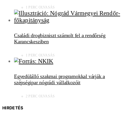
1 PERC OLVASÁS
Családi drogbizniszt számolt fel a rendőrség
Karancskesziben
1 PERC OLVASÁS
Egyedülálló szakmai programokkal várják a
szépségipar nógrádi vállalkozóit
2 PERC OLVASÁS
HIRDETÉS