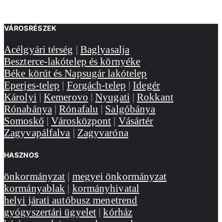
VÁROSRÉSZEK
Acélgyári térség
|
Baglyasalja
Beszterce-lakótelep és környéke
Béke körút és Napsugár lakótelep
Eperjes-telep
|
Forgách-telep
|
Idegér
Károlyi
|
Kemerovo
|
Nyugati
|
Rokkant
Rónabánya
|
Rónafalu
|
Salgóbánya
Somoskő
|
Városközpont
|
Vásártér
Zagyvapálfalva
|
Zagyvaróna
HASZNOS
önkormányzat
|
megyei önkormányzat
kormányablak
|
kormányhivatal
helyi járati autóbusz menetrend
gyógyszertári ügyelet
|
kórház