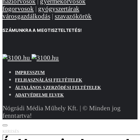
háziorvosok
|
gyermekorvosok
fogorvosok
|
gyógyszertárak
városgazdálkodás
|
szavazókörök
SZÁMUNKRA A MEGTISZTELTETÉS!
IMPRESSZUM
FELHASZNÁLÁSI FELTÉTELEK
ÁLTALÁNOS SZERZŐDÉSI FELTÉTELEK
ADATVÉDELMI ELVEK
Nógrádi Média Műhely Kft. | © Minden jog
fenntartva!
KERESÉS: