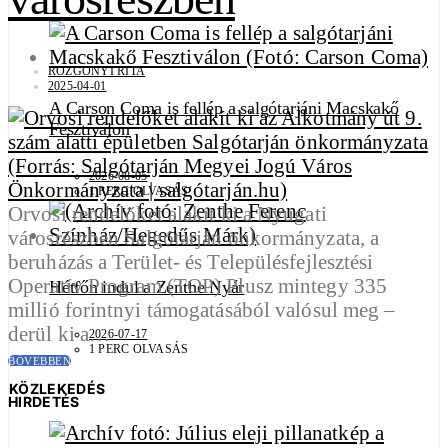
ROZGONYI RITA
2025-04-01
A Carson Coma is fellép a salgótarjáni Macskakő
Fesztiválon
2026-08-05
1 PERC OLVASÁS
Orvosi rendelőket alakít ki a Nyugati
városrészben Salgótarján önkormányzata, a
beruházás a Terület- és Településfejlesztési
Operatív Program (TOP) Plusz mintegy 335
Hétfőn indul a Zenthe Nyár
millió forintnyi támogatásából valósul meg –
derül ki a…
2026-07-17
1 PERC OLVASÁS
BŐVEBBEN
KÖZLEKEDÉS
HIRDETÉS