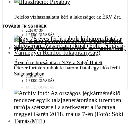
Felelős vízhasználatra kéri a lakosságot az ÉRV Zrt.
TOVÁBBI FRISS HÍREK
2026-07-30
1 PERC OLVASÁS
Árverésre bocsátotta a NAV a Salgó Hotelt
Ötezer forintért rabolt ki három fiatal egy idős férfit
Salgótarjánban
2026-07-22
1 PERC OLVASÁS
1 PERC OLVASÁS