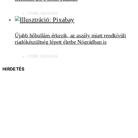
3 PERC OLVASÁS
Újabb hőhullám érkezik, az aszály miatt rendkívüli
riadókészültség lépett életbe Nógrádban is
3 PERC OLVASÁS
HIRDETÉS