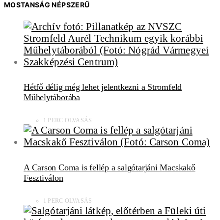
MOSTANSÁG NÉPSZERŰ
Hétfő délig még lehet jelentkezni a Stromfeld
Műhelytáborába
1 PERC OLVASÁS
A Carson Coma is fellép a salgótarjáni Macskakő
Fesztiválon
1 PERC OLVASÁS