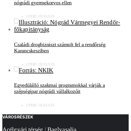
nógrádi gyermekorvos ellen
1 PERC OLVASÁS
Családi drogbizniszt számolt fel a rendőrség
Karancskesziben
1 PERC OLVASÁS
Egyedülálló szakmai programokkal várják a
szépségipar nógrádi vállalkozóit
2 PERC OLVASÁS
VÁROSRÉSZEK
Acélgyári térség
|
Baglyasalja