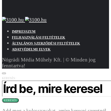
IMPRESSZUM
FELHASZNÁLÁSI FELTÉTELEK
ÁLTALÁNOS SZERZŐDÉSI FELTÉTELEK
ADATVÉDELMI ELVEK
Nógrádi Média Műhely Kft. | © Minden jog
fenntartva!
KERESÉS:
KERESÉS
Add meg a kulcsszavakat, amire keresni szeretnél