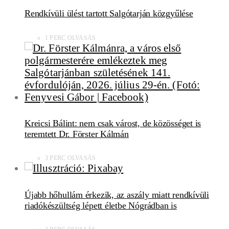
Rendkívüli ülést tartott Salgótarján közgyűlése
1 PERC OLVASÁS
Kreicsi Bálint: nem csak várost, de közösséget is
teremtett Dr. Förster Kálmán
3 PERC OLVASÁS
Újabb hőhullám érkezik, az aszály miatt rendkívüli
riadókészültség lépett életbe Nógrádban is