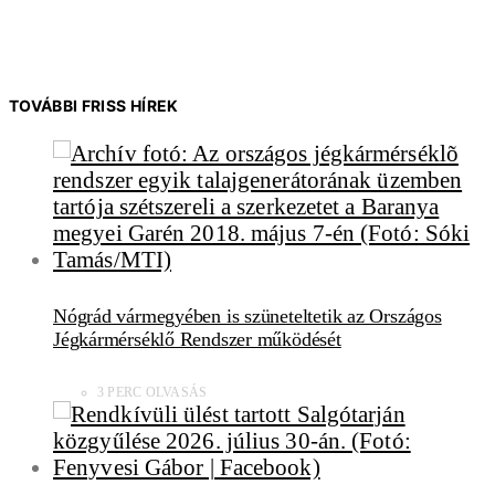
TOVÁBBI FRISS HÍREK
Nógrád vármegyében is szüneteltetik az Országos
Jégkármérséklő Rendszer működését
3 PERC OLVASÁS