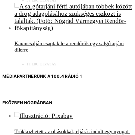
3 PERC OLVASÁS
Karancsalján csaptak le a rendőrök egy salgótarjáni
dílerre
1 PERC OLVASÁS
MÉDIAPARTNERÜNK A 100.4 RÁDIÓ 1
EKÖZBEN NÓGRÁDBAN
Trükközhetett az oltásokkal, eljárás indult egy nyugat-