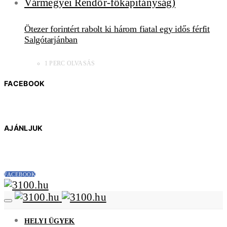
Ötezer forintért rabolt ki három fiatal egy idős férfit
Salgótarjánban
1 PERC OLVASÁS
FACEBOOK
AJÁNLJUK
FACEBOOK
HELYI ÜGYEK