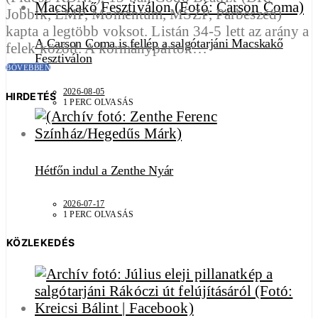
Jobbik, LMP, Momentum, MSZP, Párbeszéd)
kapta a legtöbb voksot. Listán 34-5 lett az arány a
A Carson Coma is fellép a salgótarjáni Macskakő
felek között. A kormánypártok…
Fesztiválon
BŐVEBBEN
2026-08-05
HIRDETÉS
1 PERC OLVASÁS
Hétfőn indul a Zenthe Nyár
2026-07-17
1 PERC OLVASÁS
KÖZLEKEDÉS