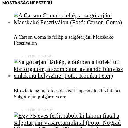
MOSTANSÁG NÉPSZERŰ
A Carson Coma is fellép a salgótarjáni Macskakő
Fesztiválon
1 PERC OLVASÁS
Eloszlatta az utak locsolásával kapcsolatos tévhiteket
Salgótarján polgármestere
1 PERC OLVASÁS