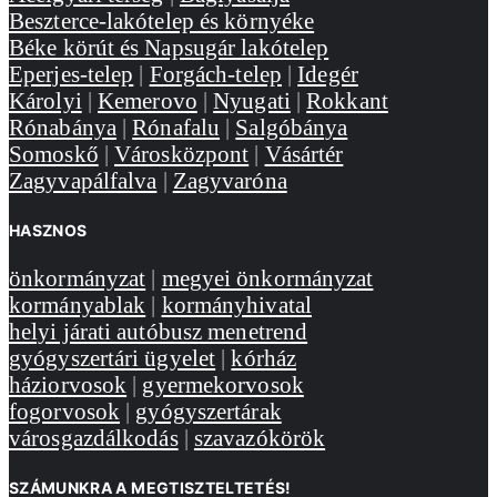
Beszterce-lakótelep és környéke
Béke körút és Napsugár lakótelep
Eperjes-telep
|
Forgách-telep
|
Idegér
Károlyi
|
Kemerovo
|
Nyugati
|
Rokkant
Rónabánya
|
Rónafalu
|
Salgóbánya
Somoskő
|
Városközpont
|
Vásártér
Zagyvapálfalva
|
Zagyvaróna
HASZNOS
önkormányzat
|
megyei önkormányzat
kormányablak
|
kormányhivatal
helyi járati autóbusz menetrend
gyógyszertári ügyelet
|
kórház
háziorvosok
|
gyermekorvosok
fogorvosok
|
gyógyszertárak
városgazdálkodás
|
szavazókörök
SZÁMUNKRA A MEGTISZTELTETÉS!