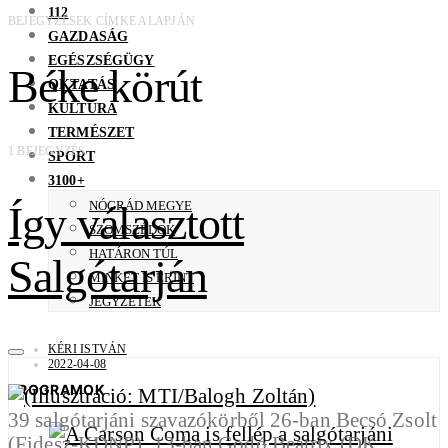
112
BEJEGYZÉSEK CÍMKE ALAPJÁN
GAZDASÁG
EGÉSZSÉGÜGY
Béke körút
OKTATÁS
KULTÚRA
TERMÉSZET
1 BEJEGYZÉS
SPORT
3100+
Így választott
NÓGRÁD MEGYE
SZOMSZÉDOK
HATÁRON TÚL
Salgótarján
MINKET IS ÉRINT
JEGYZETEK
KÉRI ISTVÁN
2022-04-08
PROGRAMOK
39 salgótarjáni szavazókörből 26-ban Becsó Zsolt
(Fidesz-KDNP), 13-ban Godó Beatrix (DK,