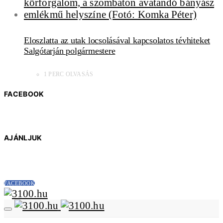
Eloszlatta az utak locsolásával kapcsolatos tévhiteket
Salgótarján polgármestere
1 PERC OLVASÁS
FACEBOOK
AJÁNLJUK
FACEBOOK