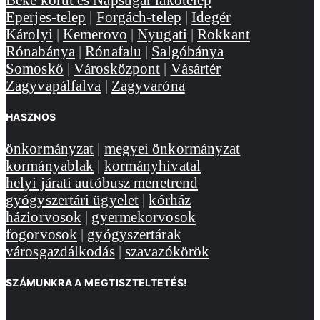
Eperjes-telep
|
Forgách-telep
|
Idegér
Károlyi
|
Kemerovo
|
Nyugati
|
Rokkant
Rónabánya
|
Rónafalu
|
Salgóbánya
Somoskő
|
Városközpont
|
Vásártér
Zagyvapálfalva
|
Zagyvaróna
HASZNOS
önkormányzat
|
megyei önkormányzat
kormányablak
|
kormányhivatal
helyi járati autóbusz menetrend
gyógyszertári ügyelet
|
kórház
háziorvosok
|
gyermekorvosok
fogorvosok
|
gyógyszertárak
városgazdálkodás
|
szavazókörök
SZÁMUNKRA A MEGTISZTELTETÉS!