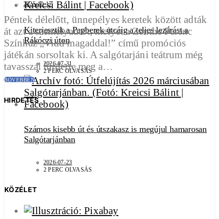
2025-10-17
Péntek délelőtt, ünnepélyes keretek között adták
Kiterjesztik a Papberek utcáig a teljes lezárást a
át azt a személyautót, melyet a Zenthe Ferenc
Rákóczi úton
Színház „Vidd magaddal!” című promóciós
játékán sorsoltak ki. A salgótarjáni teátrum még
2026-07-31
tavasszal hirdette meg a…
2 PERC OLVASÁS
BŐVEBBEN
HIRDETÉS
Számos kisebb út és útszakasz is megújul hamarosan
Salgótarjánban
2026-07-23
2 PERC OLVASÁS
KÖZÉLET