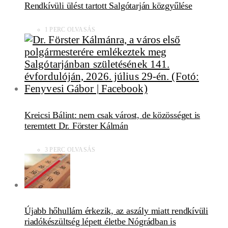
Rendkívüli ülést tartott Salgótarján közgyűlése
1 PERC OLVASÁS
Kreicsi Bálint: nem csak várost, de közösséget is
teremtett Dr. Förster Kálmán
3 PERC OLVASÁS
Újabb hőhullám érkezik, az aszály miatt rendkívüli
riadókészültség lépett életbe Nógrádban is