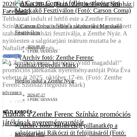
Teltházzal indult el hétfő este a Zenthe Ferenc
Színház immár hatodik alkalommal megrendezett
A Carson Coma is fellép a salgótarjáni Macskakő
Fesztiválon
szabadtéri színházi fesztiválja, a Zenthe Nyár. A
nyitóesten a salgótarjáni teátrum mutatta be a
Naftalin című zenés…
2026-08-05
1 PERC OLVASÁS
BŐVEBBEN
Hétfőn indul a Zenthe Nyár
BŐVEBBEN
2026-07-17
1 PERC OLVASÁS
2 MIN
KÖZLEKEDÉS
Átadták a Zenthe Ferenc Színház promóciós
játékának nyereményautóját
ROZGONYI RITA