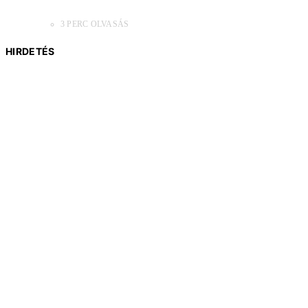
3 PERC OLVASÁS
HIRDETÉS