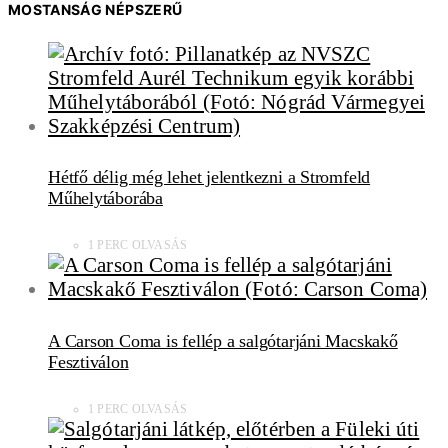
MOSTANSÁG NÉPSZERŰ
Hétfő délig még lehet jelentkezni a Stromfeld
Műhelytáborába
1 PERC OLVASÁS
A Carson Coma is fellép a salgótarjáni Macskakő
Fesztiválon
1 PERC OLVASÁS