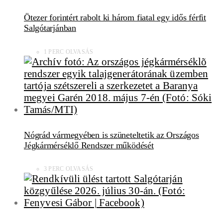
Ötezer forintért rabolt ki három fiatal egy idős férfit
Salgótarjánban
1 PERC OLVASÁS
Nógrád vármegyében is szüneteltetik az Országos
Jégkármérséklő Rendszer működését
3 PERC OLVASÁS