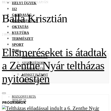
BEJEGYZÉSEK CÍMKE ALAPJÁN
HELYI ÜGYEK
112
Balla Krisztián
GAZDASÁG
EGÉSZSÉGÜGY
OKTATÁS
KULTÚRA
2 BEJEGYZÉS
TERMÉSZET
SPORT
Elismeréseket is átadtak
3100+
NÓGRÁD MEGYE
a Zenthe Nyár teltházas
SZOMSZÉDOK
HATÁRON TÚL
nyitóestjén
MINKET IS ÉRINT
JEGYZETEK
ROZGONYI RITA
2026-07-21
PROGRAMOK