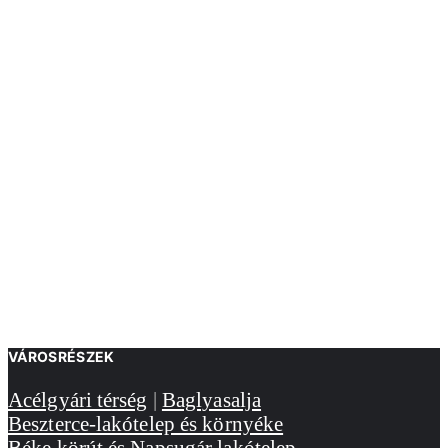
VÁROSRÉSZEK
Acélgyári térség
|
Baglyasalja
Beszterce-lakótelep és környéke
Béke körút és Napsugár lakótelep