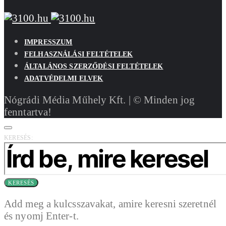
IMPRESSZUM
FELHASZNÁLÁSI FELTÉTELEK
ÁLTALÁNOS SZERZŐDÉSI FELTÉTELEK
ADATVÉDELMI ELVEK
Nógrádi Média Műhely Kft. | © Minden jog
fenntartva!
KERESÉS:
KERESÉS
Add meg a kulcsszavakat, amire keresni szeretnél
és nyomj Enter-t.