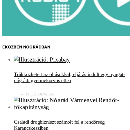
EKÖZBEN NÓGRÁDBAN
Trükközhetett az oltásokkal, eljárás indult egy nyugat-
nógrádi gyermekorvos ellen
1 PERC OLVASÁS
Családi drogbizniszt számolt fel a rendőrség
Karancskesziben