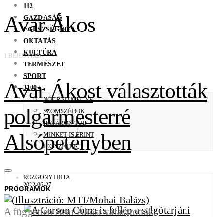
112
Avar Ákos
GAZDASÁG
EGÉSZSÉGÜGY
OKTATÁS
KULTÚRA
1 BEJEGYZÉS
TERMÉSZET
SPORT
Avar Ákost választották
3100+
NÓGRÁD MEGYE
polgármesterré
SZOMSZÉDOK
HATÁRON TÚL
Alsópetényben
MINKET IS ÉRINT
JEGYZETEK
ROZGONYI RITA
2022-06-27
PROGRAMOK
A független Avar Ákost választották