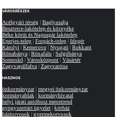
VÁROSRÉSZEK
Acélgyári térség
|
Baglyasalja
Beszterce-lakótelep és környéke
Béke körút és Napsugár lakótelep
Eperjes-telep
|
Forgách-telep
|
Idegér
Károlyi
|
Kemerovo
|
Nyugati
|
Rokkant
Rónabánya
|
Rónafalu
|
Salgóbánya
Somoskő
|
Városközpont
|
Vásártér
Zagyvapálfalva
|
Zagyvaróna
HASZNOS
önkormányzat
|
megyei önkormányzat
kormányablak
|
kormányhivatal
helyi járati autóbusz menetrend
gyógyszertári ügyelet
|
kórház
háziorvosok
|
gyermekorvosok