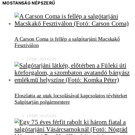
MOSTANSÁG NÉPSZERŰ
A Carson Coma is fellép a salgótarjáni Macskakő
Fesztiválon
1 PERC OLVASÁS
Eloszlatta az utak locsolásával kapcsolatos tévhiteket
Salgótarján polgármestere
1 PERC OLVASÁS