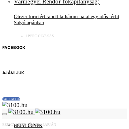
Ötezer forintért rabolt ki három fiatal egy idős férfit
Salgótarjánban
1 PERC OLVASÁS
FACEBOOK
AJÁNLJUK
FACEBOOK
BEJEGYZÉSEK CÍMKE ALAPJÁN
HELYI ÜGYEK