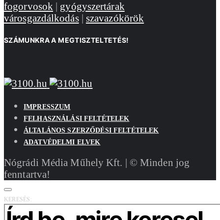
fogorvosok
|
gyógyszertárak
városgazdálkodás
|
szavazókörök
SZÁMUNKRA A MEGTISZTELTETÉS!
IMPRESSZUM
FELHASZNÁLÁSI FELTÉTELEK
ÁLTALÁNOS SZERZŐDÉSI FELTÉTELEK
ADATVÉDELMI ELVEK
Nógrádi Média Műhely Kft. | © Minden jog
fenntartva!
KERESÉS: