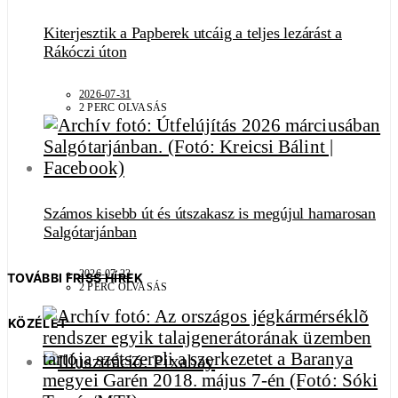
Kiterjesztik a Papberek utcáig a teljes lezárást a
Rákóczi úton
2026-07-31
2 PERC OLVASÁS
Számos kisebb út és útszakasz is megújul hamarosan
Salgótarjánban
2026-07-23
TOVÁBBI FRISS HÍREK
2 PERC OLVASÁS
KÖZÉLET