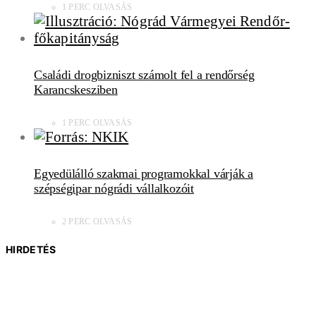
1 PERC OLVASÁS
Családi drogbizniszt számolt fel a rendőrség
Karancskesziben
1 PERC OLVASÁS
Egyedülálló szakmai programokkal várják a
szépségipar nógrádi vállalkozóit
2 PERC OLVASÁS
HIRDETÉS