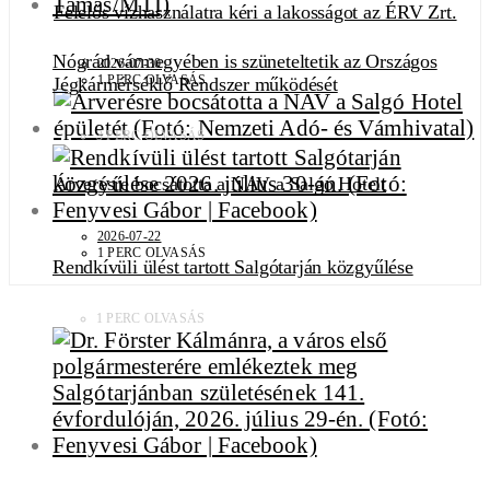
Felelős vízhasználatra kéri a lakosságot az ÉRV Zrt.
Nógrád vármegyében is szüneteltetik az Országos
2026-07-30
1 PERC OLVASÁS
Jégkármérséklő Rendszer működését
3 PERC OLVASÁS
Árverésre bocsátotta a NAV a Salgó Hotelt
2026-07-22
1 PERC OLVASÁS
Rendkívüli ülést tartott Salgótarján közgyűlése
1 PERC OLVASÁS