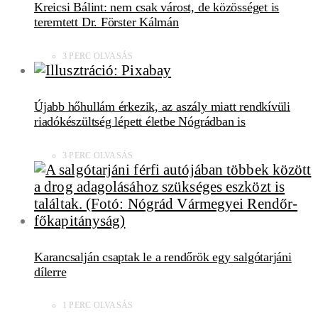
Kreicsi Bálint: nem csak várost, de közösséget is
teremtett Dr. Förster Kálmán
3 PERC OLVASÁS
Újabb hőhullám érkezik, az aszály miatt rendkívüli
riadókészültség lépett életbe Nógrádban is
3 PERC OLVASÁS
Karancsalján csaptak le a rendőrök egy salgótarjáni
dílerre
1 PERC OLVASÁS