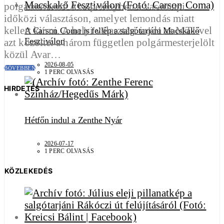
polgármesterré Alsópetényben a vasárnapi
időközi választáson, amelyet lemondás miatt
kellett kiírni. A helyi választási iroda az MTI-vel
A Carson Coma is fellép a salgótarjáni Macskakő
Fesztiválon
azt közölte: a három független polgármesterjelölt
közül Avar…
2026-08-05
BŐVEBBEN
1 PERC OLVASÁS
HIRDETÉS
Hétfőn indul a Zenthe Nyár
2026-07-17
1 PERC OLVASÁS
KÖZLEKEDÉS