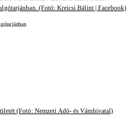
lgótarjánban