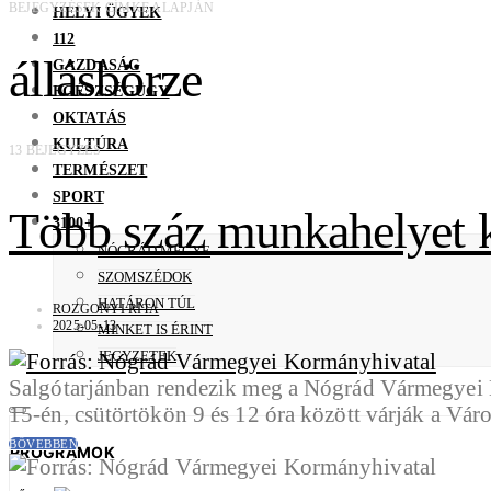
BEJEGYZÉSEK CÍMKE ALAPJÁN
HELYI ÜGYEK
112
állásbörze
GAZDASÁG
EGÉSZSÉGÜGY
OKTATÁS
KULTÚRA
13 BEJEGYZÉS
TERMÉSZET
SPORT
Több száz munkahelyet kí
3100+
NÓGRÁD MEGYE
SZOMSZÉDOK
HATÁRON TÚL
ROZGONYI RITA
2025-05-13
MINKET IS ÉRINT
JEGYZETEK
Salgótarjánban rendezik meg a Nógrád Vármegyei K
15-én, csütörtökön 9 és 12 óra között várják a Vá
BŐVEBBEN
PROGRAMOK