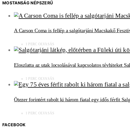
MOSTANSÁG NÉPSZERŰ
A Carson Coma is fellép a salgótarjáni Macskakő Feszti
1 PERC OLVASÁS
Eloszlatta az utak locsolásával kapcsolatos tévhiteket S
1 PERC OLVASÁS
Ötezer forintért rabolt ki három fiatal egy idős férfit Sa
1 PERC OLVASÁS
FACEBOOK