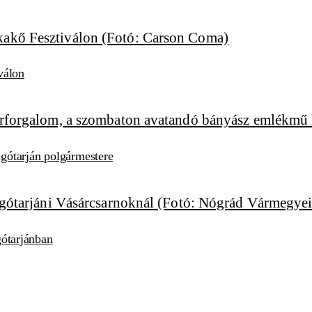
válon
algótarján polgármestere
lgótarjánban