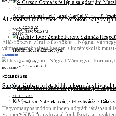
BŐVEBBEN
1 MIN
A Carson Coma is fellép a salgótarjáni Macskakő Feszti
Állásbörzét rendeznek csütörtökön Salgótarjá
2026-08-05
ROZGONYI RITA
1 PERC OLVASÁS
2024-10-16
Állásbörzével zárul csütörtökön a Nógrád Vármeg
vármegyeszékhelyen kedden a középiskolák mutatko
Hétfőn indul a Zenthe Nyár
BŐVEBBEN
2026-07-17
1 PERC OLVASÁS
BŐVEBBEN
1 MIN
KÖZLEKEDÉS
Salgótarjánban folytatódik a kormányhivatal t
KÉRI ISTVÁN
2024-05-10
Kiterjesztik a Papberek utcáig a teljes lezárást a Rákócz
Hagyományos módon minden nógrádi járásban állásbör
Vármegyei Kormányhivatal foglalkoztatási szakterü
2026-07-31