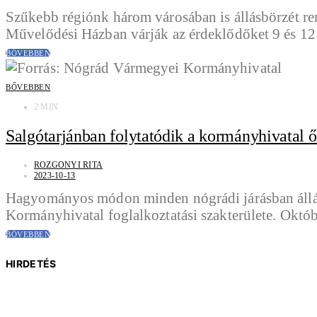
Szűkebb régiónk három városában is állásbörzét r
Művelődési Házban várják az érdeklődőket 9 és 12
BŐVEBBEN
BŐVEBBEN
2 MIN
Salgótarjánban folytatódik a kormányhivatal ő
ROZGONYI RITA
2023-10-13
Hagyományos módon minden nógrádi járásban állásbö
Kormányhivatal foglalkoztatási szakterülete. Ok
BŐVEBBEN
HIRDETÉS