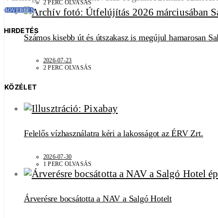
2 PERC OLVASÁS
BŐVEBBEN
HIRDETÉS
Számos kisebb út és útszakasz is megújul hamarosan Sa
2026-07-23
2 PERC OLVASÁS
KÖZÉLET
Felelős vízhasználatra kéri a lakosságot az ÉRV Zrt.
2026-07-30
1 PERC OLVASÁS
Árverésre bocsátotta a NAV a Salgó Hotelt