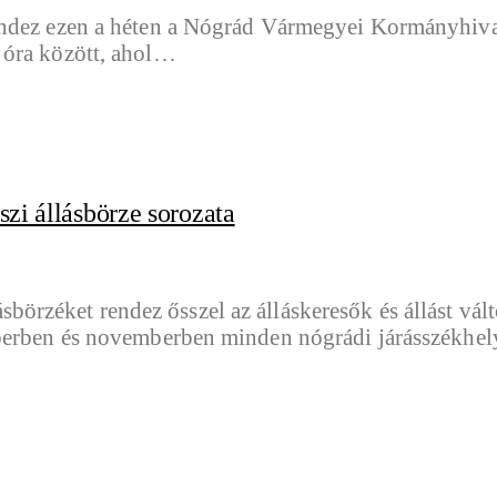
endez ezen a héten a Nógrád Vármegyei Kormányhiva
 óra között, ahol…
szi állásbörze sorozata
rzéket rendez ősszel az álláskeresők és állást vál
tóberben és novemberben minden nógrádi járásszékh