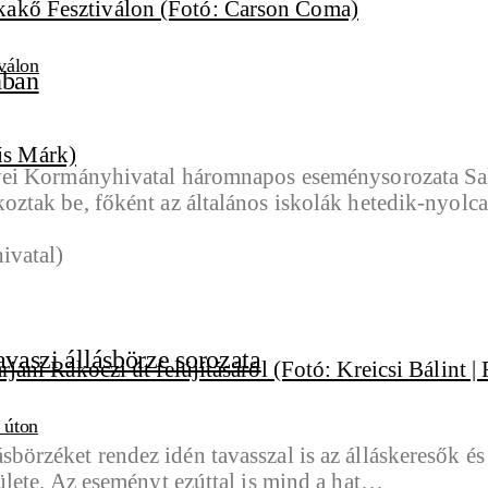
válon
nban
yei Kormányhivatal háromnapos eseménysorozata Sal
ztak be, főként az általános iskolák hetedik-nyolc
avaszi állásbörze sorozata
i úton
zéket rendez idén tavasszal is az álláskeresők és á
lete. Az eseményt ezúttal is mind a hat…