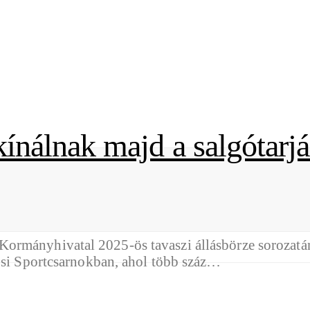
nálnak majd a salgótarjá
ormányhivatal 2025-ös tavaszi állásbörze sorozatá
rosi Sportcsarnokban, ahol több száz…