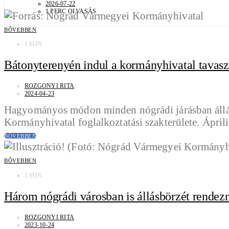
2026-07-22
1 PERC OLVASÁS
BŐVEBBEN
1 MIN
Bátonyterenyén indul a kormányhivatal tavaszi
ROZGONYI RITA
2024-04-23
Hagyományos módon minden nógrádi járásban állásbö
Kormányhivatal foglalkoztatási szakterülete. Ápr
BŐVEBBEN
BŐVEBBEN
1 MIN
Három nógrádi városban is állásbörzét rendez
ROZGONYI RITA
2023-10-24