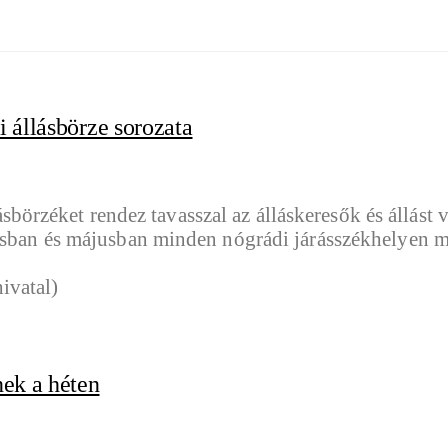
 állásbörze sorozata
rzéket rendez tavasszal az álláskeresők és állást v
ilisban és májusban minden nógrádi járásszékhelyen
nek a héten