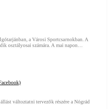
gótarjánban, a Városi Sportcsarnokban. A
adik osztályosai számára. A mai napon…
llást változtatni tervezők részére a Nógrád