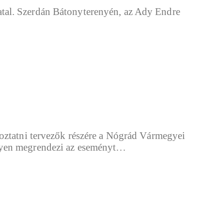
tal. Szerdán Bátonyterenyén, az Ady Endre
toztatni tervezők részére a Nógrád Vármegyei
elyen megrendezi az eseményt…