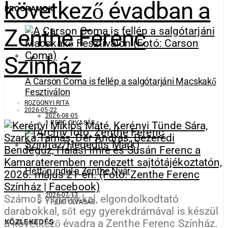
következő évadban a
PROGRAMOK
Zenthe Ferenc
Színház
A Carson Coma is fellép a salgótarjáni Macskakő
Fesztiválon
ROZGONYI RITA
2026-05-22
2026-08-05
1 PERC OLVASÁS
Hétfőn indul a Zenthe Nyár
2026-07-17
Számos vígjátékkal, elgondolkodtató
1 PERC OLVASÁS
darabokkal, sőt egy gyerekdrámával is készül
a következő évadra a Zenthe Ferenc Színház.
KÖZLEKEDÉS