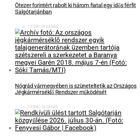
Ötezer forintért rabolt ki három fiatal egy idős férfit
Salgótarjánban
1 PERC OLVASÁS
Nógrád vármegyében is szüneteltetik az Országos
Jégkármérséklő Rendszer működését
3 PERC OLVASÁS