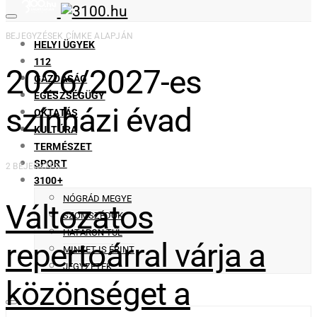
BEJEGYZÉSEK CÍMKE ALAPJÁN
HELYI ÜGYEK
112
2026/2027-es
GAZDASÁG
EGÉSZSÉGÜGY
színházi évad
OKTATÁS
KULTÚRA
TERMÉSZET
SPORT
2 BEJEGYZÉS
3100+
NÓGRÁD MEGYE
Változatos
SZOMSZÉDOK
HATÁRON TÚL
repertoárral várja a
MINKET IS ÉRINT
JEGYZETEK
közönséget a