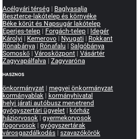
Acélgyári térség
|
Baglyasalja
Beszterce-lakótelep és környéke
Béke körút és Napsugár lakótelep
Eperjes-telep
|
Forgách-telep
|
Idegér
Károlyi
|
Kemerovo
|
Nyugati
|
Rokkant
Rónabánya
|
Rónafalu
|
Salgóbánya
Somoskő
|
Városközpont
|
Vásártér
Zagyvapálfalva
|
Zagyvaróna
HASZNOS
önkormányzat
|
megyei önkormányzat
kormányablak
|
kormányhivatal
helyi járati autóbusz menetrend
gyógyszertári ügyelet
|
kórház
háziorvosok
|
gyermekorvosok
fogorvosok
|
gyógyszertárak
városgazdálkodás
|
szavazókörök