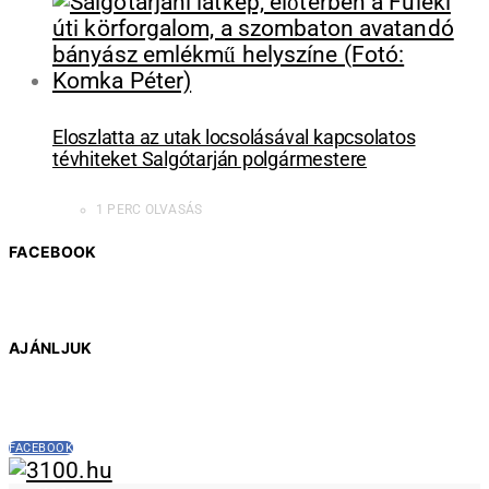
Eloszlatta az utak locsolásával kapcsolatos
tévhiteket Salgótarján polgármestere
1 PERC OLVASÁS
FACEBOOK
AJÁNLJUK
FACEBOOK