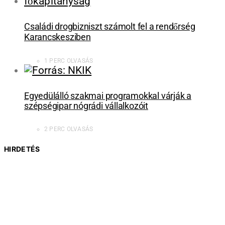
Családi drogbizniszt számolt fel a rendőrség
Karancskesziben
1 PERC OLVASÁS
Egyedülálló szakmai programokkal várják a
szépségipar nógrádi vállalkozóit
2 PERC OLVASÁS
HIRDETÉS