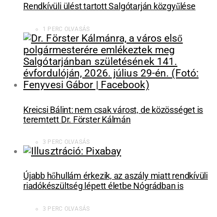
Rendkívüli ülést tartott Salgótarján közgyűlése
1 PERC OLVASÁS
Kreicsi Bálint: nem csak várost, de közösséget is
teremtett Dr. Förster Kálmán
3 PERC OLVASÁS
Újabb hőhullám érkezik, az aszály miatt rendkívüli
riadókészültség lépett életbe Nógrádban is
3 PERC OLVASÁS