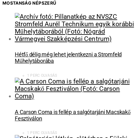
MOSTANSÁG NÉPSZERŰ
Hétfő délig még lehet jelentkezni a Stromfeld
Műhelytáborába
1 PERC OLVASÁS
A Carson Coma is fellép a salgótarjáni Macskakő
Fesztiválon
1 PERC OLVASÁS