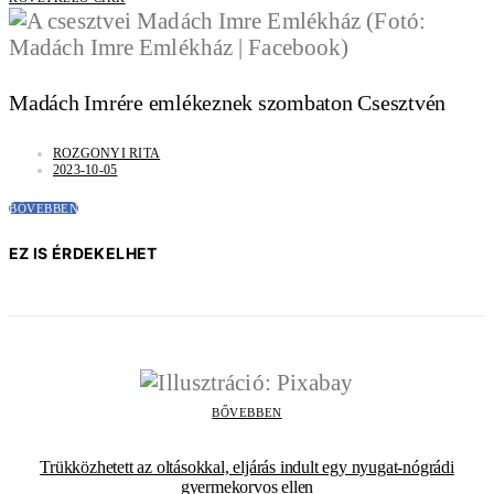
Madách Imrére emlékeznek szombaton Csesztvén
ROZGONYI RITA
2023-10-05
BŐVEBBEN
EZ IS ÉRDEKELHET
BŐVEBBEN
Trükközhetett az oltásokkal, eljárás indult egy nyugat-nógrádi
gyermekorvos ellen