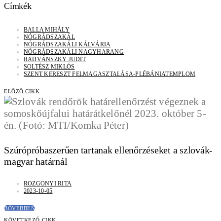
Címkék
BALLA MIHÁLY
NÓGRÁDSZAKÁL
NÓGRÁDSZAKÁLI KÁLVÁRIA
NÓGRÁDSZAKÁLI NAGYHARANG
RADVÁNSZKY JUDIT
SOLTÉSZ MIKLÓS
SZENT KERESZT FELMAGASZTALÁSA-PLÉBÁNIATEMPLOM
ELŐZŐ CIKK
Szúrópróbaszerűen tartanak ellenőrzéseket a szlovák-
magyar határnál
ROZGONYI RITA
2023-10-05
BŐVEBBEN
KÖVETKEZŐ CIKK