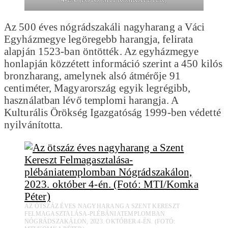
Az 500 éves nógrádszakáli nagyharang a Váci
Egyházmegye legöregebb harangja, felirata
alapján 1523-ban öntötték. Az egyházmegye
honlapján közzétett információ szerint a 450 kilós
bronzharang, amelynek alsó átmérője 91
centiméter, Magyarország egyik legrégibb,
használatban lévő templomi harangja. A
Kulturális Örökség Igazgatóság 1999-ben védetté
nyilvánította.
AZ ÖTSZÁZ ÉVES NAGYHARANG A SZENT KERESZT
FELMAGASZTALÁSA-PLÉBÁNIATEMPLOMBAN
NÓGRÁDSZAKÁLON, 2023. OKTÓBER 4-ÉN. (FOTÓ: