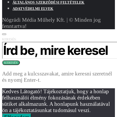
ÁLTALÁNOS SZERZŐDÉSI FELTÉTELEK
ADATVÉDELMI ELVEK
Nógrádi Média Műhely Kft. | © Minden jog
fenntartva!
KERESÉS:
KERESÉS
Add meg a kulcsszavakat, amire keresni szeretnél
és nyomj Enter-t.
Kedves Látogató! Tájékoztatjuk, hogy a honlap
felhasználói élmény fokozásának érdekében
sütiket alkalmazunk. A honlapunk használatával
ön a tájékoztatásunkat tudomásul veszi.