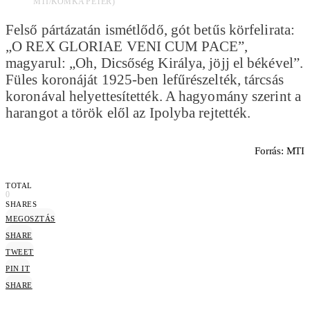
MTI/KOMKA PÉTER)
Felső pártázatán ismétlődő, gót betűs körfelirata:
„O REX GLORIAE VENI CUM PACE”,
magyarul: „Oh, Dicsőség Királya, jöjj el békével”.
Füles koronáját 1925-ben lefűrészelték, tárcsás
koronával helyettesítették. A hagyomány szerint a
harangot a török elől az Ipolyba rejtették.
Forrás: MTI
TOTAL
0
SHARES
MEGOSZTÁS
SHARE
TWEET
PIN IT
SHARE