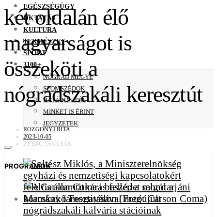
EGÉSZSÉGÜGY
két oldalán élő
OKTATÁS
KULTÚRA
magyarságot is
TERMÉSZET
SPORT
összeköti a
3100+
NÓGRÁD MEGYE
nógrádszakáli keresztút
SZOMSZÉDOK
HATÁRON TÚL
MINKET IS ÉRINT
JEGYZETEK
ROZGONYI RITA
2023-10-05
2 PERC OLVASÁS
PROGRAMOK