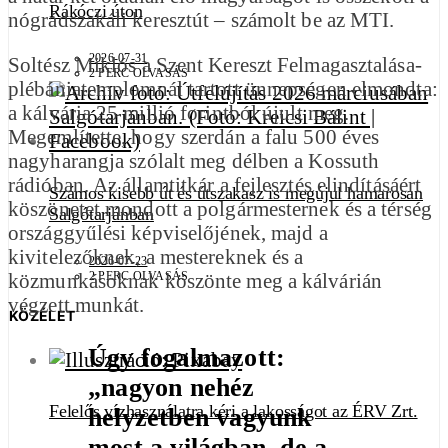
Rákóczi úton
nógrádszakáli keresztút – számolt be az MTI.
2026-07-31
Soltész Miklós a Szent Kereszt Felmagasztalása-
2 PERC OLVASÁS
plébániatemplomnál tartott ünnepségen elmondta:
a kálvária 25 millió forintból újult meg.
Megemlítette, hogy szerdán a falu 500 éves
nagyharangja szólalt meg délben a Kossuth
rádióban. Az államtitkár a fejlesztés elindításáért
Számos kisebb út és útszakasz is megújul hamarosan
köszönetet mondott a polgármesternek és a térség
Salgótarjánban
országgyűlési képviselőjének, majd a
kivitelezőknek, a mestereknek és a
2026-07-23
közmunkásoknak köszönte meg a kálvárián
2 PERC OLVASÁS
végzett munkát.
KÖZÉLET
Úgy fogalmazott:
„nagyon nehéz
Felelős vízhasználatra kéri a lakosságot az ÉRV Zrt.
helyzetben vagyunk
most a világban, de a