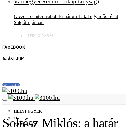
Ötezer forintért rabolt ki három fiatal egy idős férfit
Salgótarjánban
1 PERC OLVASÁS
FACEBOOK
AJÁNLJUK
FACEBOOK
HELYI ÜGYEK
112
Soltész Miklós: a határ
GAZDASÁG