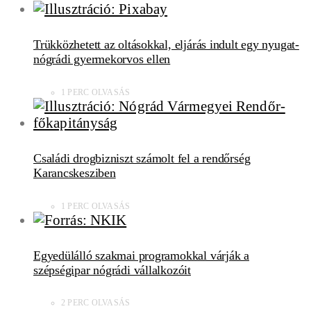
Trükközhetett az oltásokkal, eljárás indult egy nyugat-
nógrádi gyermekorvos ellen
1 PERC OLVASÁS
Családi drogbizniszt számolt fel a rendőrség
Karancskesziben
1 PERC OLVASÁS
Egyedülálló szakmai programokkal várják a
szépségipar nógrádi vállalkozóit
2 PERC OLVASÁS