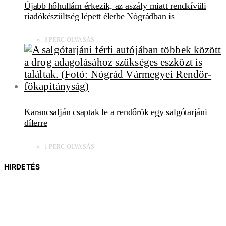
Újabb hőhullám érkezik, az aszály miatt rendkívüli
riadókészültség lépett életbe Nógrádban is
3 PERC OLVASÁS
Karancsalján csaptak le a rendőrök egy salgótarjáni
dílerre
1 PERC OLVASÁS
HIRDETÉS