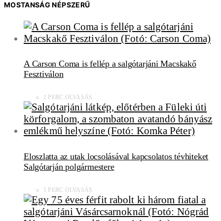
MOSTANSÁG NÉPSZERŰ
A Carson Coma is fellép a salgótarjáni Macskakő
Fesztiválon
1 PERC OLVASÁS
Eloszlatta az utak locsolásával kapcsolatos tévhiteket
Salgótarján polgármestere
1 PERC OLVASÁS