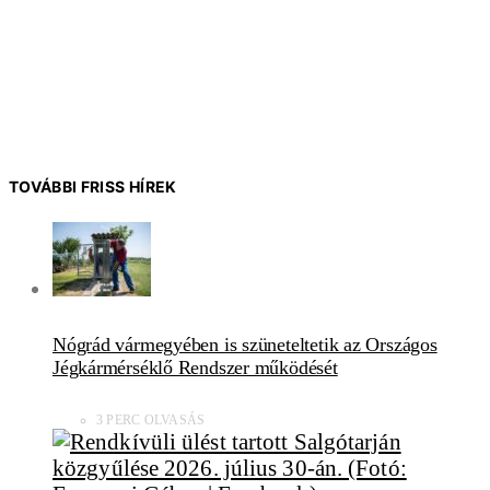
TOVÁBBI FRISS HÍREK
Nógrád vármegyében is szüneteltetik az Országos
Jégkármérséklő Rendszer működését
3 PERC OLVASÁS