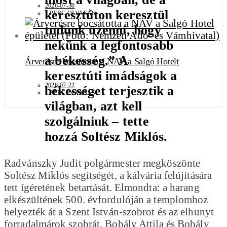
2026-07-30
keresztúton keresztül
1 PERC OLVASÁS
tudunk üzenni, hogy
nekünk a legfontosabb
a békesség.” A
Árverésre bocsátotta a NAV a Salgó Hotelt
keresztúti imádságok a
2026-07-22
békességet terjesztik a
1 PERC OLVASÁS
világban, azt kell
szolgálniuk – tette
hozzá Soltész Miklós.
Radvánszky Judit polgármester megköszönte
Soltész Miklós segítségét, a kálvária felújítására
tett ígéretének betartását. Elmondta: a harang
elkészültének 500. évfordulóján a templomhoz
helyezték át a Szent István-szobrot és az elhunyt
forradalmárok szobrát, Bobály Attila és Bobály