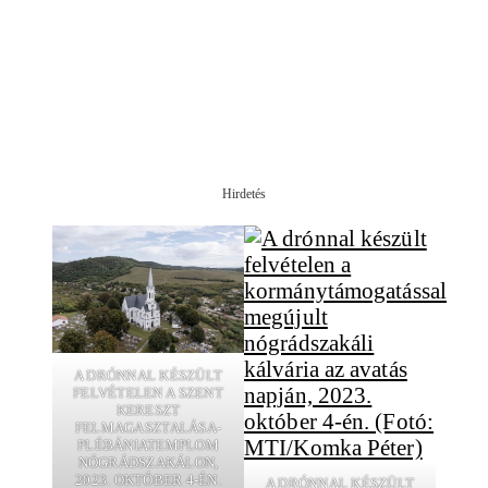
Hirdetés
A DRÓNNAL KÉSZÜLT
FELVÉTELEN A SZENT
KERESZT
FELMAGASZTALÁSA-
PLÉBÁNIATEMPLOM
NÓGRÁDSZAKÁLON,
2023. OKTÓBER 4-ÉN.
A DRÓNNAL KÉSZÜLT