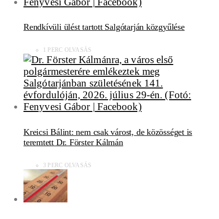
Rendkívüli ülést tartott Salgótarján közgyűlése
1 PERC OLVASÁS
Kreicsi Bálint: nem csak várost, de közösséget is
teremtett Dr. Förster Kálmán
3 PERC OLVASÁS