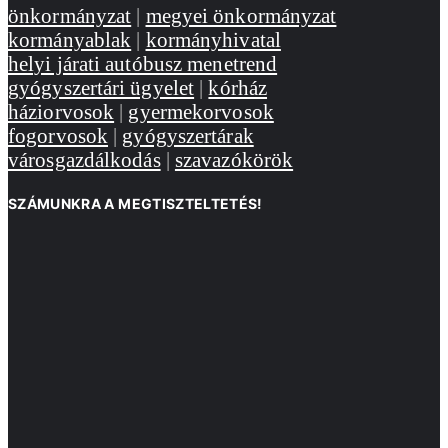
önkormányzat
|
megyei önkormányzat
kormányablak
|
kormányhivatal
helyi járati autóbusz menetrend
gyógyszertári ügyelet
|
kórház
háziorvosok
|
gyermekorvosok
fogorvosok
|
gyógyszertárak
városgazdálkodás
|
szavazókörök
SZÁMUNKRA A MEGTISZTELTETÉS!