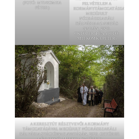
(FOTÓ: MTI/KOMKA
FELVÉTELEN A
PÉTER)
KORMÁNYTÁMOGATÁSSAL
MEGÚJULT
NÓGRÁDSZAKÁLI
KÁLVÁRIA AZ AVATÁS
NAPJÁN, 2023.
OKTÓBER 4-ÉN. (FOTÓ:
MTI/KOMKA PÉTER)
A KERESZTÚT RÉSZTVEVŐI A KORMÁNY
TÁMOGATÁSÁVAL MEGÚJULT NÓGRÁDSZAKÁLI
KÁLVÁRIA STÁCIÓINAK AVATÁSÁN, 2023. OKTÓBER
4-ÉN. (FOTÓ: MTI/KOMKA PÉTER)