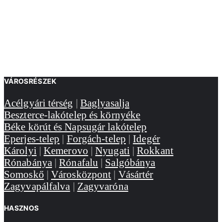
VÁROSRÉSZEK
Acélgyári térség
|
Baglyasalja
Beszterce-lakótelep és környéke
Béke körút és Napsugár lakótelep
Eperjes-telep
|
Forgách-telep
|
Idegér
Károlyi
|
Kemerovo
|
Nyugati
|
Rokkant
Rónabánya
|
Rónafalu
|
Salgóbánya
Somoskő
|
Városközpont
|
Vásártér
Zagyvapálfalva
|
Zagyvaróna
HASZNOS