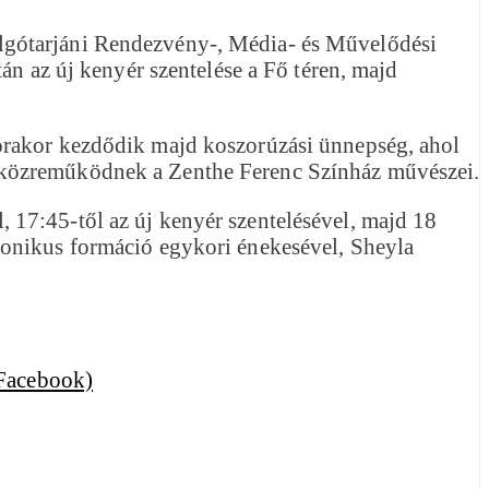
lgótarjáni Rendezvény-, Média- és Művelődési
án az új kenyér szentelése a Fő téren, majd
 órakor kezdődik majd koszorúzási ünnepség, ahol
n közreműködnek a Zenthe Ferenc Színház művészei.
 17:45-től az új kenyér szentelésével, majd 18
konikus formáció egykori énekesével, Sheyla