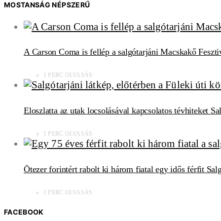
MOSTANSÁG NÉPSZERŰ
A Carson Coma is fellép a salgótarjáni Macskakő Feszti
1 PERC OLVASÁS
Eloszlatta az utak locsolásával kapcsolatos tévhiteket S
1 PERC OLVASÁS
Ötezer forintért rabolt ki három fiatal egy idős férfit Sa
1 PERC OLVASÁS
FACEBOOK