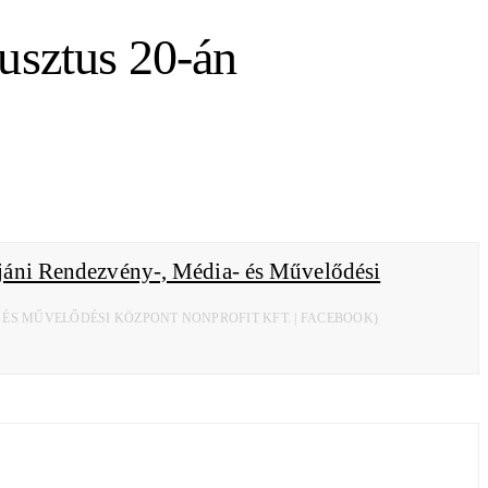
usztus 20-án
 ÉS MŰVELŐDÉSI KÖZPONT NONPROFIT KFT. | FACEBOOK)