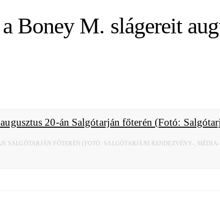
 a Boney M. slágereit aug
-ÁN SALGÓTARJÁN FŐTERÉN (FOTÓ: SALGÓTARJÁNI RENDEZVÉNY-, MÉDIA-