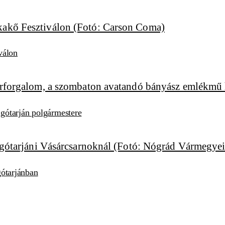
válon
algótarján polgármestere
lgótarjánban