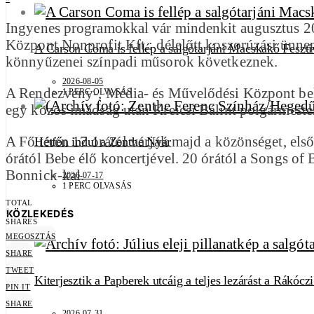
Ingyenes programokkal vár mindenkit augusztus 20
Központ Nonprofit Kft.: délelőtt koszorúzási ünneps
A Carson Coma is fellép a salgótarjáni Macskakő Feszti
könnyűzenei színpadi műsorok következnek.
2026-08-05
A Rendezvény-, Média- és Művelődési Központ behar
1 PERC OLVASÁS
egy közös imádság után Kreicsi Bálint polgármest
A Fő téren 17 órától várják majd a közönséget, el
Hétfőn indul a Zenthe Nyár
órától Bebe élő koncertjével. 20 órától a Songs o
Bonnick-kal.
2026-07-17
1 PERC OLVASÁS
TOTAL
0
KÖZLEKEDÉS
SHARES
MEGOSZTÁS
SHARE
TWEET
Kiterjesztik a Papberek utcáig a teljes lezárást a Rákócz
PIN IT
SHARE
2026-07-31