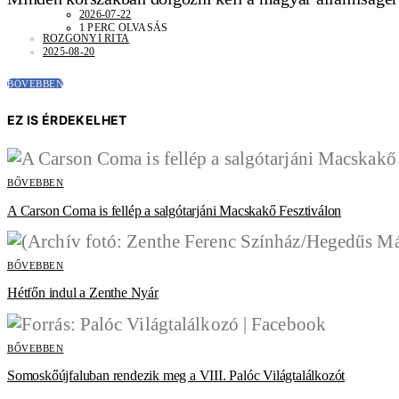
2026-07-22
1 PERC OLVASÁS
ROZGONYI RITA
2025-08-20
BŐVEBBEN
EZ IS ÉRDEKELHET
BŐVEBBEN
A Carson Coma is fellép a salgótarjáni Macskakő Fesztiválon
BŐVEBBEN
Hétfőn indul a Zenthe Nyár
BŐVEBBEN
Somoskőújfaluban rendezik meg a VIII. Palóc Világtalálkozót