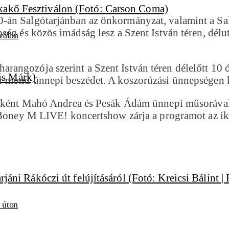
-án Salgótarjánban az önkormányzat, valamint a Sa
ég és közös imádság lesz a Szent István téren, délut
válon
angozója szerint a Szent István téren délelőtt 10
er mond ünnepi beszédet. A koszorúzási ünnepsége
sőként Mahó Andrea és Pesák Ádám ünnepi műsorával,
f Boney M LIVE! koncertshow zárja a programot az i
i úton