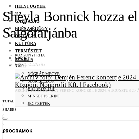
HELYI ÜGYEK
Sheyla Bonnick hozza el
112
GAZDASÁG
Salgótarjánba
EGÉSZSÉGÜGY
OKTATÁS
KULTÚRA
TERMÉSZET
ROZGONYI RITA
SPORT
2025-08-19
1 PERC OLVASÁS
3100+
NÓGRÁD MEGYE
SZOMSZÉDOK
HATÁRON TÚL
ARCHÍV FOTÓ: DEMJÉN FERENC KONCERTJE 2024. AUGUSZTUS 20
MINKET IS ÉRINT
TOTAL
JEGYZETEK
0
SHARES
0
0
PROGRAMOK
0
0