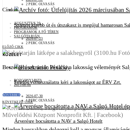
2 PERC OLVASÁS
Címkék
AUGUSZTUS 20.
Számos kisebb út és útszakasz is megújul hamarosan Sa
PROGRAMOK
PROGRAMOK A FŐ TÉREN
SALGÓTARJÁN
2026-07-23
2 PERC OLVASÁS
ELŐZŐ CIKK
KÖZÉLET
Beszélgetések során kérik ki a lakosság véleményét Sal
ROZGONYI RITA
Felelős vízhasználatra kéri a lakosságot az ÉRV Zrt.
2025-08-06
BŐVEBBEN
2026-07-30
1 PERC OLVASÁS
KÖVETKEZŐ CIKK
Árverésre bocsátotta a NAV a Salgó Hotelt
Minden korszakban dolgozni kell a magyar államiságért