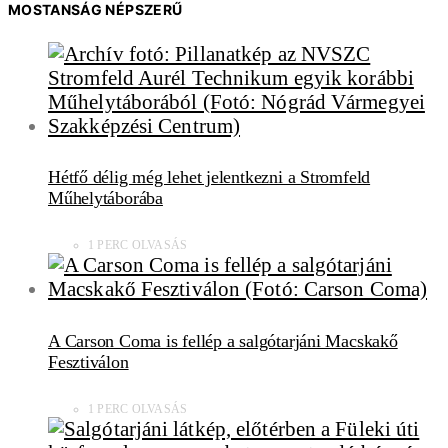
MOSTANSÁG NÉPSZERŰ
Hétfő délig még lehet jelentkezni a Stromfeld
Műhelytáborába
1 PERC OLVASÁS
A Carson Coma is fellép a salgótarjáni Macskakő
Fesztiválon
1 PERC OLVASÁS