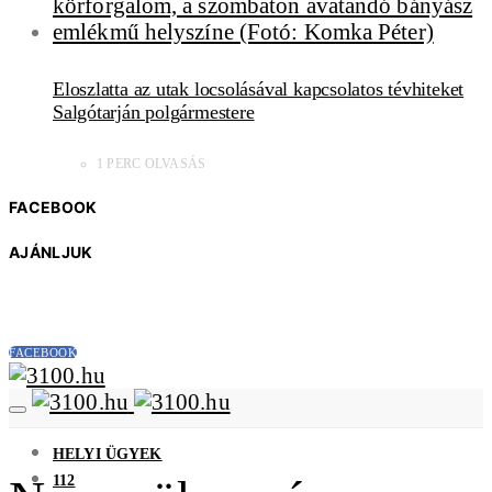
Eloszlatta az utak locsolásával kapcsolatos tévhiteket
Salgótarján polgármestere
1 PERC OLVASÁS
FACEBOOK
AJÁNLJUK
FACEBOOK
HELYI ÜGYEK
112