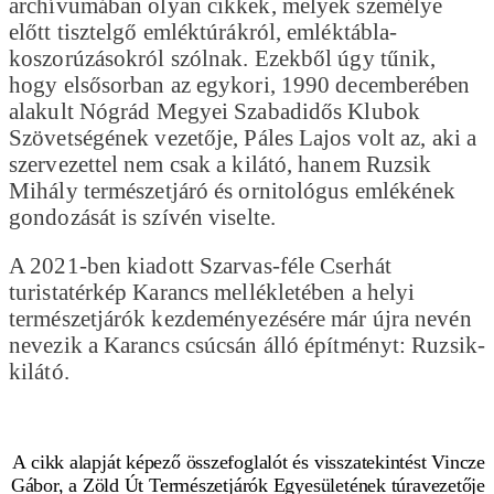
archívumában olyan cikkek, melyek személye
előtt tisztelgő emléktúrákról, emléktábla-
koszorúzásokról szólnak. Ezekből úgy tűnik,
hogy elsősorban az egykori, 1990 decemberében
alakult Nógrád Megyei Szabadidős Klubok
Szövetségének vezetője, Páles Lajos volt az, aki a
szervezettel nem csak a kilátó, hanem Ruzsik
Mihály természetjáró és ornitológus emlékének
gondozását is szívén viselte.
A 2021-ben kiadott Szarvas-féle Cserhát
turistatérkép Karancs mellékletében a helyi
természetjárók kezdeményezésére már újra nevén
nevezik a Karancs csúcsán álló építményt: Ruzsik-
kilátó.
A cikk alapját képező összefoglalót és visszatekintést Vincze
Gábor, a Zöld Út Természetjárók Egyesületének túravezetője