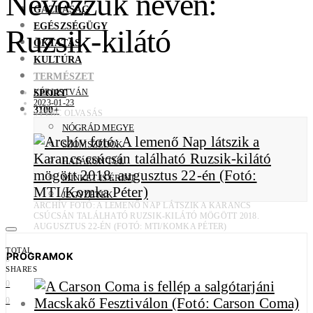
Nevezzük nevén:
GAZDASÁG
EGÉSZSÉGÜGY
Ruzsik-kilátó
OKTATÁS
KULTÚRA
TERMÉSZET
SPORT
KÉRI ISTVÁN
2023-01-23
3100+
3 PERC OLVASÁS
NÓGRÁD MEGYE
SZOMSZÉDOK
HATÁRON TÚL
MINKET IS ÉRINT
JEGYZETEK
ARCHÍV FOTÓ: A LEMENŐ NAP LÁTSZIK A KARANCS
CSÚCSÁN TALÁLHATÓ RUZSIK-KILÁTÓ MÖGÖTT 2018.
AUGUSZTUS 22-ÉN (FOTÓ: MTI/KOMKA PÉTER)
TOTAL
PROGRAMOK
0
SHARES
0
0