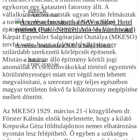
egykoron egy kataszteri fatorony állt. A
2026-07-30
vállalkozó kedvű turisták ugyan létrán felmásztak
1 PERC OLVASÁS
a toronyra, de azt rozoga, balesetveszélyes
építménynek írták le. 1927-ben a Magyarországi
Kárpát Egyesület Salgótarjáni Osztálya (MKESO)
tervbe vette, hogy a falétra felváltására egy
Árverésre bocsátotta a NAV a Salgó Hotelt
szilárdabb szerkezetű körlépcsőt építsenek.
Miután a határon álló építmény körüli jogi
2026-07-22
1 PERC OLVASÁS
anomáliák és csehszlovákokkal történő egyeztetés
körülményességei miatt ezt végül nem lehetett
megvalósítani, a szervezet egy teljes egészében
magyar területen fekvő fa kilátótorony megépítése
mellett döntött.
Az MKESO 1929. március 21-i közgyűlésen dr.
Förster Kálmán elnök bejelentette, hogy a kilátó
Krepuska Géza földtulajdonos nemes elhatározása
nyomán lesz felépíthető. Ő egyben a szükséges