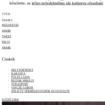
készítette, az
teljes terjedelmében ide kattintva olvasható
TOTAL
0
SHARES
MEGOSZTÁS
SHARE
TWEET
PIN IT
SHARE
Címkék
HELYTÖRTÉNET
KARANCS
PÁLES LAJOS
RUZSIK MIHÁLY
TÚRASPORT
VINCZE GÁBOR
ZÖLD ÚT TERMÉSZETJÁRÓK EGYESÜLETE
ELŐZŐ CIKK