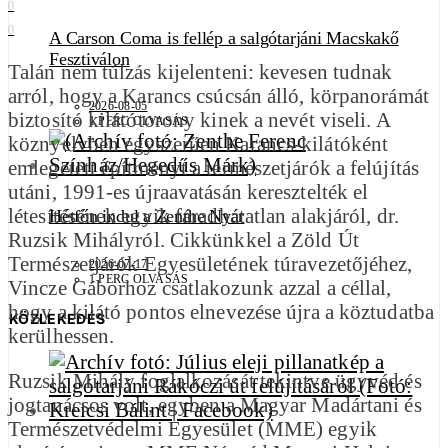
0
0
A Carson Coma is fellép a salgótarjáni Macskakő
Fesztiválon
Talán nem túlzás kijelenteni: kevesen tudnak
arról, hogy a Karancs csúcsán álló, körpanorámát
2026-08-05
biztosító kilátótorony kinek a nevét viseli. A
1 PERC OLVASÁS
köznyelvben egyszerűen Karancs-kilátóként
emlegetett építményt a természetjárók a felújítás
utáni, 1991-es újraavatásán keresztelték el
létesítésének egyik fáradhatatlan alakjáról, dr.
Hétfőn indul a Zenthe Nyár
Ruzsik Mihályról. Cikkünkkel a Zöld Út
Természetjárók Egyesületének túravezetőjéhez,
2026-07-17
1 PERC OLVASÁS
Vincze Gáborhoz csatlakozunk azzal a céllal,
hogy a kilátó pontos elnevezése újra a köztudatba
KÖZLEKEDÉS
kerülhessen.
Ruzsik Mihály foglalkozását tekintve ügyvéd és
jogtanácsos volt, egyben a Magyar Madártani és
Természetvédelmi Egyesület (MME) egyik