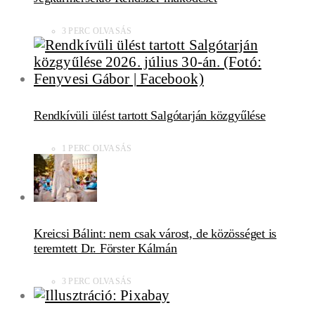
3 PERC OLVASÁS
Rendkívüli ülést tartott Salgótarján közgyűlése
1 PERC OLVASÁS
Kreicsi Bálint: nem csak várost, de közösséget is
teremtett Dr. Förster Kálmán
3 PERC OLVASÁS