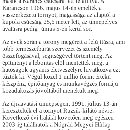
másik a Karancs csúcsára lett felállítva. A
Karancson 1966. május 14-én emelték a
vasszerkezetű tornyot, magassága az alaptól a
kupola csúcsáig 25,6 méter lett, az ünnepélyes
avatásra pedig június 5-én kerül sor.
Az évek során a torony megérett a felújításra, ami
több természetbarát szervezet és személy
összefogásával, segítségével történt meg. Az
építményt a lebontás elől mentették meg, a
hatóságok ugyanis életveszélyre hivatkozva ezt
tűzték ki. Végül közel 1 millió forint értékű
készpénz, építőanyag és munkavégzés formájú
közadakozás jóvoltából menekült meg.
Az újraavatási ünnepségen, 1991. július 13-án
keresztelték el a tornyot Ruzsik-kilátó névre.
Következő évi halálát követően még egészen
2003-ig találhatók a Nógrád Megyei Hírlap