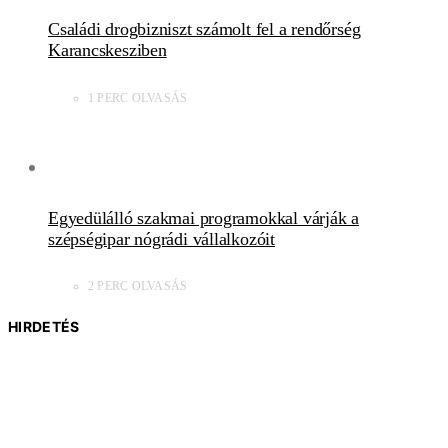
Családi drogbizniszt számolt fel a rendőrség
Karancskesziben
1 PERC OLVASÁS
Egyedülálló szakmai programokkal várják a
szépségipar nógrádi vállalkozóit
2 PERC OLVASÁS
HIRDETÉS