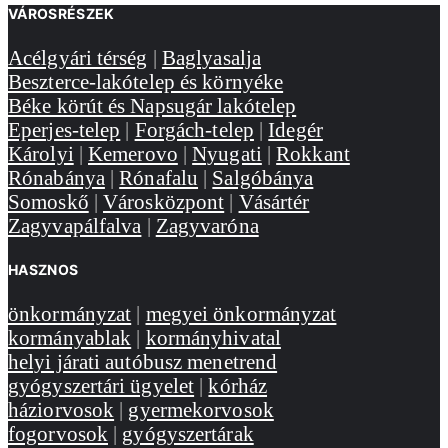
VÁROSRÉSZEK
Acélgyári térség
|
Baglyasalja
Beszterce-lakótelep és környéke
Béke körút és Napsugár lakótelep
Eperjes-telep
|
Forgách-telep
|
Idegér
Károlyi
|
Kemerovo
|
Nyugati
|
Rokkant
Rónabánya
|
Rónafalu
|
Salgóbánya
Somoskő
|
Városközpont
|
Vásártér
Zagyvapálfalva
|
Zagyvaróna
HASZNOS
önkormányzat
|
megyei önkormányzat
kormányablak
|
kormányhivatal
helyi járati autóbusz menetrend
gyógyszertári ügyelet
|
kórház
háziorvosok
|
gyermekorvosok
fogorvosok
|
gyógyszertárak