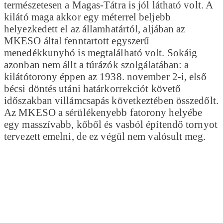
természetesen a Magas-Tátra is jól látható volt. A
kilátó maga akkor egy méterrel beljebb
helyezkedett el az államhatártól, aljában az
MKESO által fenntartott egyszerű
menedékkunyhó is megtalálható volt. Sokáig
azonban nem állt a túrázók szolgálatában: a
kilátótorony éppen az 1938. november 2-i, első
bécsi döntés utáni határkorrekciót követő
időszakban villámcsapás következtében összedőlt.
Az MKESO a sérülékenyebb fatorony helyébe
egy masszívabb, kőből és vasból építendő tornyot
tervezett emelni, de ez végül nem valósult meg.