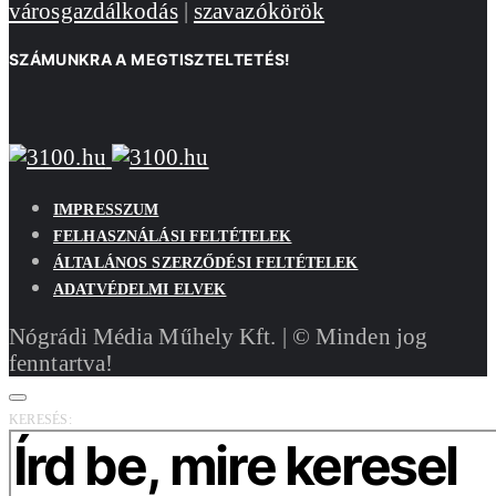
városgazdálkodás
|
szavazókörök
SZÁMUNKRA A MEGTISZTELTETÉS!
IMPRESSZUM
FELHASZNÁLÁSI FELTÉTELEK
ÁLTALÁNOS SZERZŐDÉSI FELTÉTELEK
ADATVÉDELMI ELVEK
Nógrádi Média Műhely Kft. | © Minden jog
fenntartva!
KERESÉS: