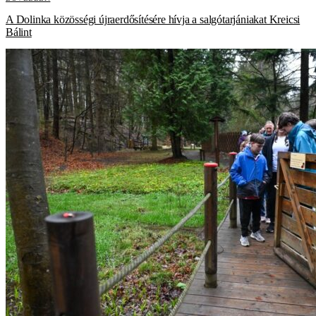
A Dolinka közösségi újraerdősítésére hívja a salgótarjániakat Kreicsi
Bálint