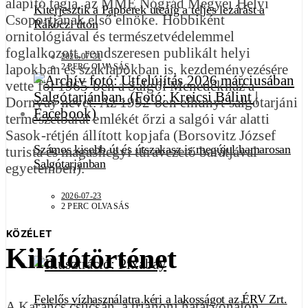
alapító tagja, az MME Nógrád Megyei Helyi
Kiterjesztik a Papberek utcáig a teljes lezárást a
Csoportjának első elnöke. Hobbiként
Rákóczi úton
ornitológiával és természetvédelemmel
foglalkozott, rendszeresen publikált helyi
2026-07-31
lapokban és szaklapokban is, kezdeményezésére
2 PERC OLVASÁS
vette föl 1965-ben a Salgói Menedékház a
Dornyay nevet. Az 1992-ben elhunyt salgótarjáni
természetbarát emlékét őrzi a salgói vár alatti
Sasok-rétjén állított kopjafa (Borsovitz József
Számos kisebb út és útszakasz is megújul hamarosan
turista és magashegyi túravezető barátjával
Salgótarjánban
egyetemben).
2026-07-23
2 PERC OLVASÁS
KÖZÉLET
Kilátótörténet
Felelős vízhasználatra kéri a lakosságot az ÉRV Zrt.
A Karancs csúcsán, a trianoni határvonalon