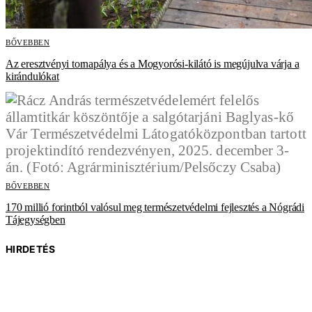
BŐVEBBEN
Az eresztvényi tornapálya és a Mogyorósi-kilátó is megújulva várja a
kirándulókat
BŐVEBBEN
170 millió forintból valósul meg természetvédelmi fejlesztés a Nógrádi
Tájegységben
HIRDETÉS