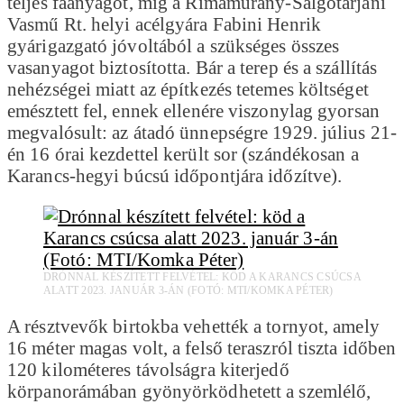
teljes faanyagot, míg a Rimamurány-Salgótarjáni
Vasmű Rt. helyi acélgyára Fabini Henrik
gyárigazgató jóvoltából a szükséges összes
vasanyagot biztosította. Bár a terep és a szállítás
nehézségei miatt az építkezés tetemes költséget
emésztett fel, ennek ellenére viszonylag gyorsan
megvalósult: az átadó ünnepségre 1929. július 21-
én 16 órai kezdettel került sor (szándékosan a
Karancs-hegyi búcsú időpontjára időzítve).
DRÓNNAL KÉSZÍTETT FELVÉTEL: KÖD A KARANCS CSÚCSA
ALATT 2023. JANUÁR 3-ÁN (FOTÓ: MTI/KOMKA PÉTER)
A résztvevők birtokba vehették a tornyot, amely
16 méter magas volt, a felső teraszról tiszta időben
120 kilométeres távolságra kiterjedő
körpanorámában gyönyörködhetett a szemlélő,