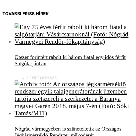
TOVÁBBI FRISS HÍREK
Ötezer forintért rabolt ki három fiatal egy idős férfit
Salgótarjánban
1 PERC OLVASÁS
Nógrád vármegyében is szüneteltetik az Országos
Jégkármérséklő Rendszer működését