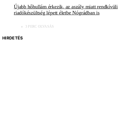
Újabb hőhullám érkezik, az aszály miatt rendkívüli
riadókészültség lépett életbe Nógrádban is
3 PERC OLVASÁS
HIRDETÉS