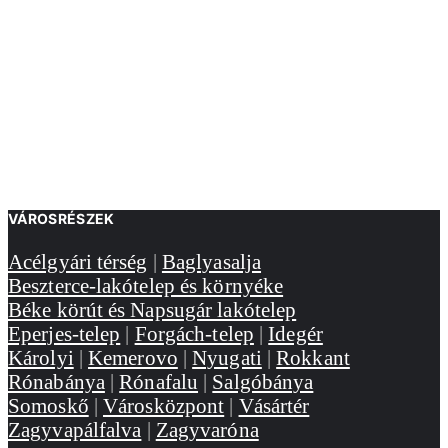
VÁROSRÉSZEK
Acélgyári térség
|
Baglyasalja
Beszterce-lakótelep és környéke
Béke körút és Napsugár lakótelep
Eperjes-telep
|
Forgách-telep
|
Idegér
Károlyi
|
Kemerovo
|
Nyugati
|
Rokkant
Rónabánya
|
Rónafalu
|
Salgóbánya
Somoskő
|
Városközpont
|
Vásártér
Zagyvapálfalva
|
Zagyvaróna