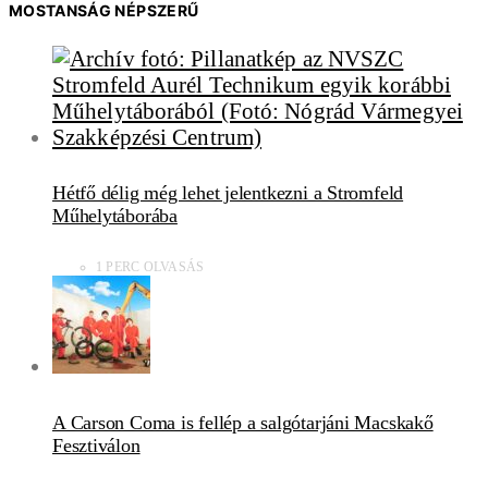
MOSTANSÁG NÉPSZERŰ
Hétfő délig még lehet jelentkezni a Stromfeld
Műhelytáborába
1 PERC OLVASÁS
A Carson Coma is fellép a salgótarjáni Macskakő
Fesztiválon