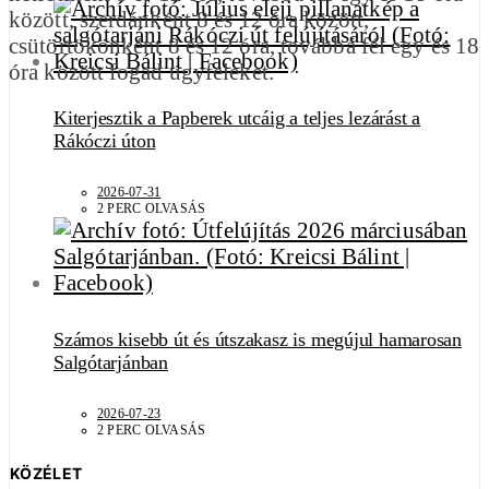
között, szerdánként 8 és 12 óra között,
csütörtökönként 8 és 12 óra, továbbá fél egy és 18
óra között fogad ügyfeleket.
Kiterjesztik a Papberek utcáig a teljes lezárást a
Rákóczi úton
2026-07-31
2 PERC OLVASÁS
Számos kisebb út és útszakasz is megújul hamarosan
Salgótarjánban
2026-07-23
2 PERC OLVASÁS
KÖZÉLET