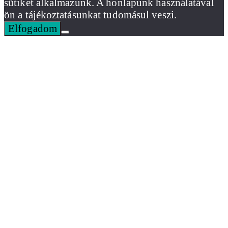
sütiket alkalmazunk. A honlapunk használatával
ön a tájékoztatásunkat tudomásul veszi.
Elfogadom