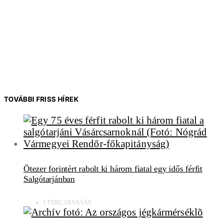
TOVÁBBI FRISS HÍREK
Ötezer forintért rabolt ki három fiatal egy idős férfit
Salgótarjánban
1 PERC OLVASÁS