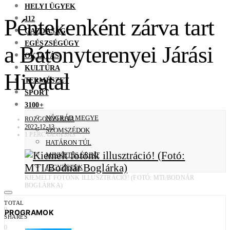
HELYI ÜGYEK
112
Péntekenként zárva tart
GAZDASÁG
EGÉSZSÉGÜGY
a Bátonyterenyei Járási
OKTATÁS
KULTÚRA
Hivatal
TERMÉSZET
SPORT
3100+
NÓGRÁD MEGYE
ROZGONYI RITA
2022-12-13
SZOMSZÉDOK
1 PERC OLVASÁS
HATÁRON TÚL
MINKET IS ÉRINT
JEGYZETEK
KIEMELT FOTÓNK ILLUSZTRÁCIÓ! (FOTÓ: MTI/BODNÁR
BOGLÁRKA)
TOTAL
0
PROGRAMOK
SHARES
0