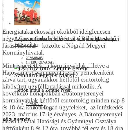
0
0
0
Energiatakarékossági okokból ideiglenesen
négynapos munkahétre tért át a Bátonyterenyei
A Carson Coma is fellép a salgótarjáni Macskakő
Fesztiválon
Járási Hivatal – közölte a Nógrád Megyei
Kormányhivatal.
2026-08-05
1 PERC OLVASÁS
Mint ismertették, a kormányablak, illetve a
Hatósági és Gyámügyi Osztály péntekenként
zárva tart, ugyanakkor hétfőtől csütörtökig
kibővített ügyfélfogadással működik. A
Hétfőn indul a Zenthe Nyár
következő hónapokban a bátonyterenyei
kormányablak hétfőtől csütörtökig minden nap 8
2026-07-17
és 18 óra között fogad ügyfeleket, az intézkedés
1 PERC OLVASÁS
2023. március 17-ig érvényes. A Bátonyterenyei
KÖZLEKEDÉS
Járási Hivatal Hatósági és Gyámügyi Osztálya
hétfőnként 8 és 12 óra, továbbá fél egy és 18 óra