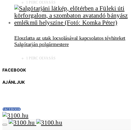
1 PERC OLVASÁS
Eloszlatta az utak locsolásával kapcsolatos tévhiteket
Salgótarján polgármestere
1 PERC OLVASÁS
FACEBOOK
AJÁNLJUK
FACEBOOK