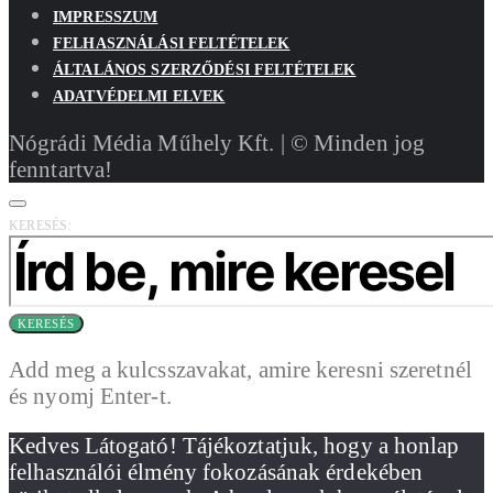
IMPRESSZUM
FELHASZNÁLÁSI FELTÉTELEK
ÁLTALÁNOS SZERZŐDÉSI FELTÉTELEK
ADATVÉDELMI ELVEK
Nógrádi Média Műhely Kft. | © Minden jog
fenntartva!
KERESÉS:
KERESÉS
Add meg a kulcsszavakat, amire keresni szeretnél
és nyomj Enter-t.
Kedves Látogató! Tájékoztatjuk, hogy a honlap
felhasználói élmény fokozásának érdekében