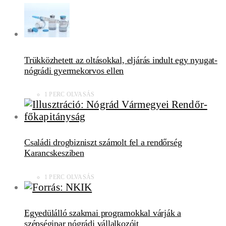
Trükközhetett az oltásokkal, eljárás indult egy nyugat-
nógrádi gyermekorvos ellen
1 PERC OLVASÁS
Családi drogbizniszt számolt fel a rendőrség
Karancskesziben
1 PERC OLVASÁS
Egyedülálló szakmai programokkal várják a
szépségipar nógrádi vállalkozóit