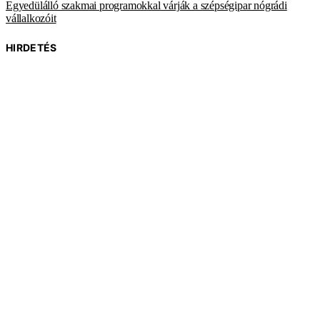
Egyedülálló szakmai programokkal várják a szépségipar nógrádi
vállalkozóit
HIRDETÉS