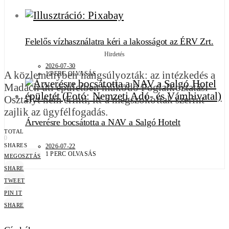
Felelős vízhasználatra kéri a lakosságot az ÉRV Zrt.
Hirdetés
2026-07-30
A közleményben hangsúlyozták: az intézkedés a
1 PERC OLVASÁS
Madách úti épületben működő Foglalkoztatási
Osztályt nem érinti, itt a megszokottak szerint
zajlik az ügyfélfogadás.
Árverésre bocsátotta a NAV a Salgó Hotelt
TOTAL
0
SHARES
2026-07-22
1 PERC OLVASÁS
MEGOSZTÁS
SHARE
TWEET
PIN IT
SHARE