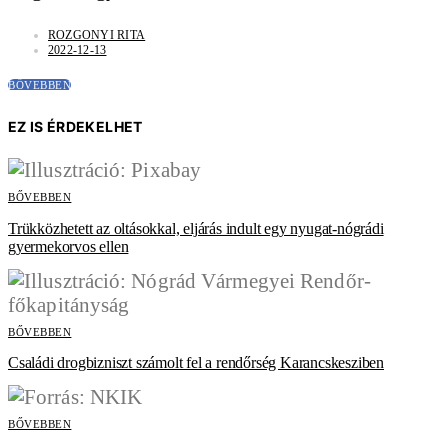
ROZGONYI RITA
2022-12-13
BŐVEBBEN
EZ IS ÉRDEKELHET
BŐVEBBEN
Trükközhetett az oltásokkal, eljárás indult egy nyugat-nógrádi
gyermekorvos ellen
BŐVEBBEN
Családi drogbizniszt számolt fel a rendőrség Karancskesziben
BŐVEBBEN