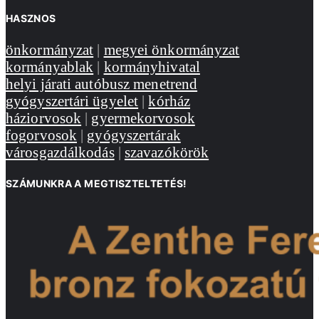
HASZNOS
önkormányzat
|
megyei önkormányzat
kormányablak
|
kormányhivatal
helyi járati autóbusz menetrend
gyógyszertári ügyelet
|
kórház
háziorvosok
|
gyermekorvosok
fogorvosok
|
gyógyszertárak
városgazdálkodás
|
szavazókörök
SZÁMUNKRA A MEGTISZTELTETÉS!