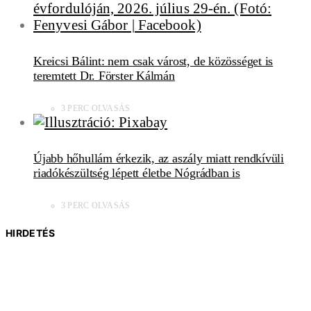
Kreicsi Bálint: nem csak várost, de közösséget is
teremtett Dr. Förster Kálmán
3 PERC OLVASÁS
Újabb hőhullám érkezik, az aszály miatt rendkívüli
riadókészültség lépett életbe Nógrádban is
3 PERC OLVASÁS
HIRDETÉS