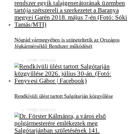
Nógrád vármegyében is szüneteltetik az Országos
Jégkármérséklő Rendszer működését
3 PERC OLVASÁS
Rendkívüli ülést tartott Salgótarján közgyűlése
1 PERC OLVASÁS