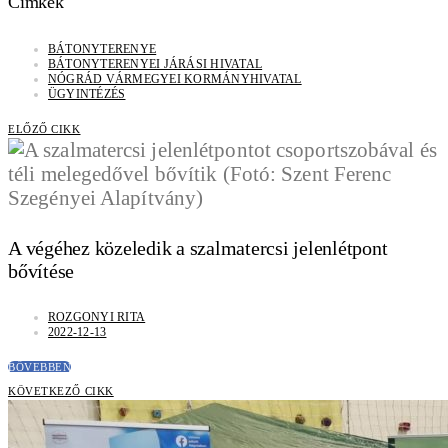
Címkék
BÁTONYTERENYE
BÁTONYTERENYEI JÁRÁSI HIVATAL
NÓGRÁD VÁRMEGYEI KORMÁNYHIVATAL
ÜGYINTÉZÉS
ELŐZŐ CIKK
A végéhez közeledik a szalmatercsi jelenlétpont
bővítése
ROZGONYI RITA
2022-12-13
BŐVEBBEN
KÖVETKEZŐ CIKK