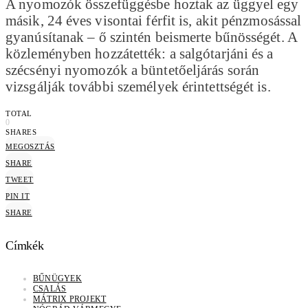
A nyomozók összefüggésbe hoztak az üggyel egy
másik, 24 éves visontai férfit is, akit pénzmosással
gyanúsítanak – ő szintén beismerte bűnösségét. A
közleményben hozzátették: a salgótarjáni és a
szécsényi nyomozók a büntetőeljárás során
vizsgálják további személyek érintettségét is.
TOTAL
0
SHARES
MEGOSZTÁS
SHARE
TWEET
PIN IT
SHARE
Címkék
BŰNÜGYEK
CSALÁS
MÁTRIX PROJEKT