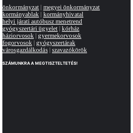
önkormányzat
|
megyei önkormányzat
kormányablak
|
kormányhivatal
helyi járati autóbusz menetrend
gyógyszertári ügyelet
|
kórház
háziorvosok
|
gyermekorvosok
fogorvosok
|
gyógyszertárak
városgazdálkodás
|
szavazókörök
SZÁMUNKRA A MEGTISZTELTETÉS!