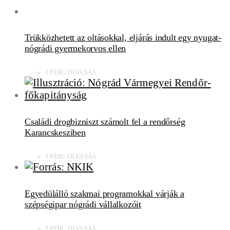
Trükközhetett az oltásokkal, eljárás indult egy nyugat-
nógrádi gyermekorvos ellen
1 PERC OLVASÁS
Családi drogbizniszt számolt fel a rendőrség
Karancskesziben
1 PERC OLVASÁS
Egyedülálló szakmai programokkal várják a
szépségipar nógrádi vállalkozóit
2 PERC OLVASÁS