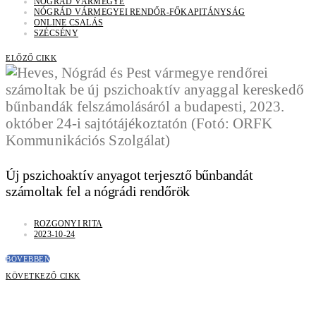
NÓGRÁD VÁRMEGYE
NÓGRÁD VÁRMEGYEI RENDŐR-FŐKAPITÁNYSÁG
ONLINE CSALÁS
SZÉCSÉNY
ELŐZŐ CIKK
Új pszichoaktív anyagot terjesztő bűnbandát
számoltak fel a nógrádi rendőrök
ROZGONYI RITA
2023-10-24
BŐVEBBEN
KÖVETKEZŐ CIKK