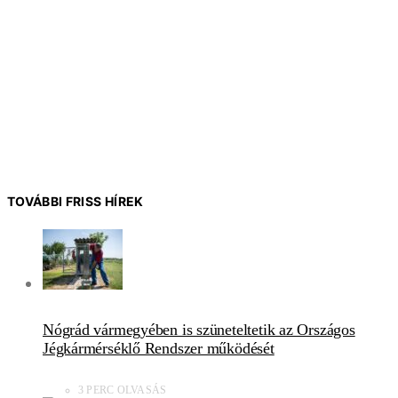
TOVÁBBI FRISS HÍREK
Nógrád vármegyében is szüneteltetik az Országos
Jégkármérséklő Rendszer működését
3 PERC OLVASÁS