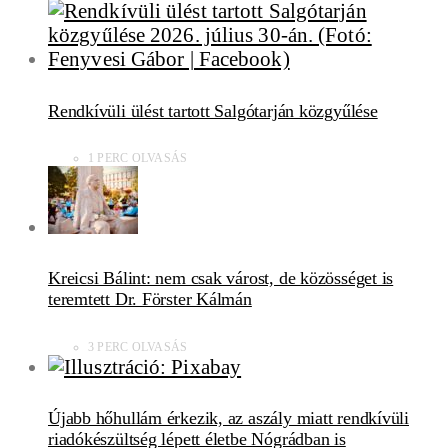
Rendkívüli ülést tartott Salgótarján közgyűlése
1 PERC OLVASÁS
Kreicsi Bálint: nem csak várost, de közösséget is
teremtett Dr. Förster Kálmán
3 PERC OLVASÁS
Újabb hőhullám érkezik, az aszály miatt rendkívüli
riadókészültség lépett életbe Nógrádban is