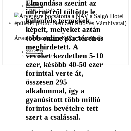
Elmondása szerint az
2026-07-30
internetről töltötte le
1 PERC OLVASÁS
különféle termékek
képeit, melyeket aztán
több online piactéren is
Árverésre bocsátotta a NAV a Salgó Hotelt
meghirdetett. A
2026-07-22
vevőket kezdetben 5-10
1 PERC OLVASÁS
ezer, később 40-50 ezer
forinttal verte át,
összesen 295
alkalommal, így a
gyanúsított több millió
forintos bevételre tett
szert a csalással.