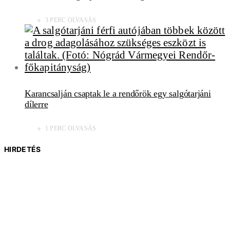
3 PERC OLVASÁS
Karancsalján csaptak le a rendőrök egy salgótarjáni
dílerre
1 PERC OLVASÁS
HIRDETÉS