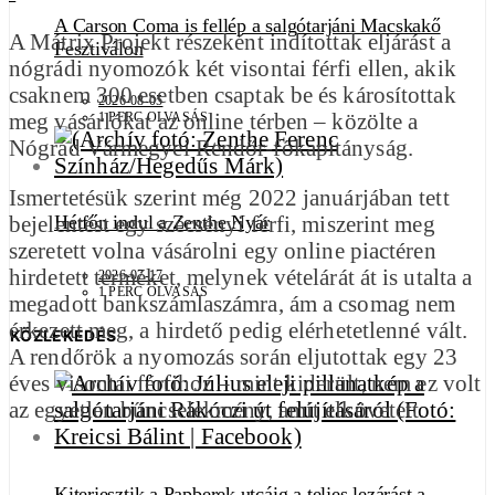
A Carson Coma is fellép a salgótarjáni Macskakő
A Mátrix Projekt részeként indítottak eljárást a
Fesztiválon
nógrádi nyomozók két visontai férfi ellen, akik
csaknem 300 esetben csaptak be és károsítottak
2026-08-05
meg vásárlókat az online térben – közölte a
1 PERC OLVASÁS
Nógrád Vármegyei Rendőr-főkapitányság.
Ismertetésük szerint még 2022 januárjában tett
bejelentést egy szécsényi férfi, miszerint meg
Hétfőn indul a Zenthe Nyár
szeretett volna vásárolni egy online piactéren
hirdetett terméket, melynek vételárát át is utalta a
2026-07-17
1 PERC OLVASÁS
megadott bankszámlaszámra, ám a csomag nem
érkezett meg, a hirdető pedig elérhetetlenné vált.
KÖZLEKEDÉS
A rendőrök a nyomozás során eljutottak egy 23
éves visontai férfihoz – mint kiderült, nem ez volt
az egyetlen bűncselekmény, amit elkövetett.
Kiterjesztik a Papberek utcáig a teljes lezárást a