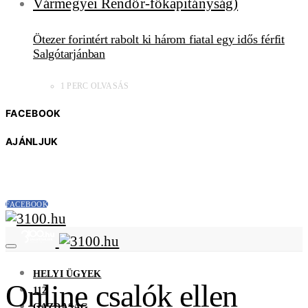
Ötezer forintért rabolt ki három fiatal egy idős férfit
Salgótarjánban
1 PERC OLVASÁS
FACEBOOK
AJÁNLJUK
FACEBOOK
HELYI ÜGYEK
Online csalók ellen
112
GAZDASÁG