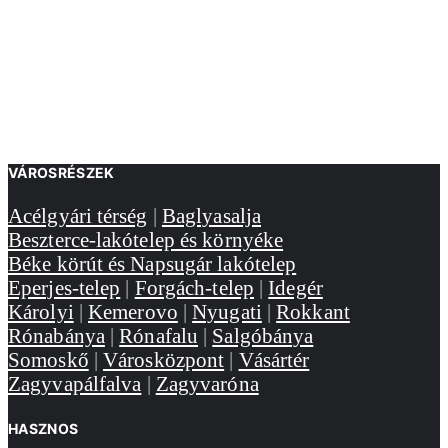
VÁROSRÉSZEK
Acélgyári térség
|
Baglyasalja
Beszterce-lakótelep és környéke
Béke körút és Napsugár lakótelep
Eperjes-telep
|
Forgách-telep
|
Idegér
Károlyi
|
Kemerovo
|
Nyugati
|
Rokkant
Rónabánya
|
Rónafalu
|
Salgóbánya
Somoskő
|
Városközpont
|
Vásártér
Zagyvapálfalva
|
Zagyvaróna
HASZNOS