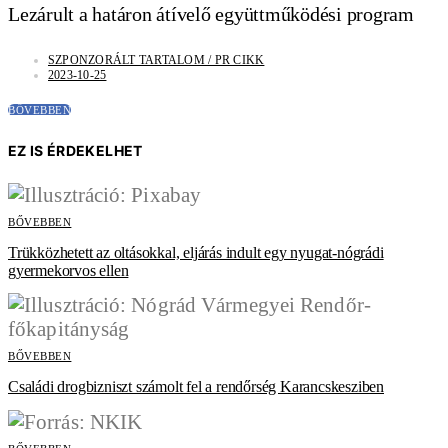
Lezárult a határon átívelő együttműködési program
SZPONZORÁLT TARTALOM / PR CIKK
2023-10-25
BŐVEBBEN
EZ IS ÉRDEKELHET
BŐVEBBEN
Trükközhetett az oltásokkal, eljárás indult egy nyugat-nógrádi
gyermekorvos ellen
BŐVEBBEN
Családi drogbizniszt számolt fel a rendőrség Karancskesziben