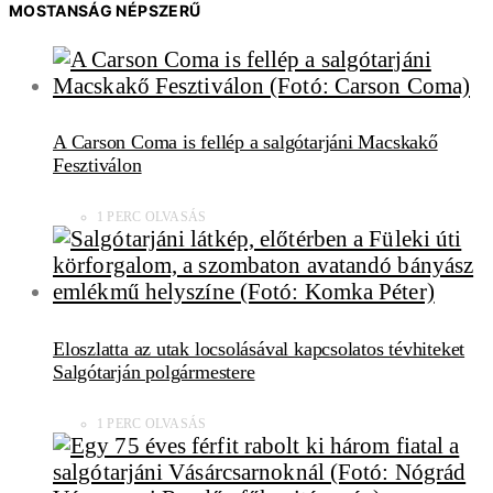
MOSTANSÁG NÉPSZERŰ
A Carson Coma is fellép a salgótarjáni Macskakő
Fesztiválon
1 PERC OLVASÁS
Eloszlatta az utak locsolásával kapcsolatos tévhiteket
Salgótarján polgármestere
1 PERC OLVASÁS