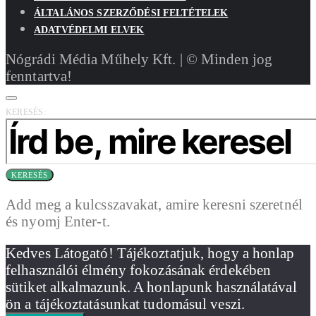
ÁLTALÁNOS SZERZŐDÉSI FELTÉTELEK
ADATVÉDELMI ELVEK
Nógrádi Média Műhely Kft. | © Minden jog
fenntartva!
KERESÉS:
KERESÉS
Add meg a kulcsszavakat, amire keresni szeretnél
és nyomj Enter-t.
Kedves Látogató! Tájékoztatjuk, hogy a honlap
felhasználói élmény fokozásának érdekében
sütiket alkalmazunk. A honlapunk használatával
ön a tájékoztatásunkat tudomásul veszi.